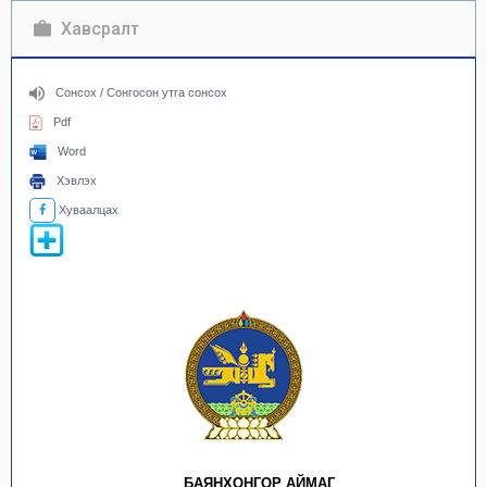
Хавсралт
Сонсох / Сонгосон утга сонсох
Pdf
Word
Хэвлэх
Хуваалцах
БАЯНХОНГОР АЙМАГ