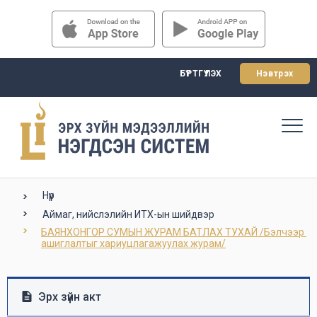
БҮРТГҮҮЛЭХ
Нэвтрэх
Нүүр
Аймаг, нийслэлийн ИТХ-ын шийдвэр
БАЯНХОНГОР СУМЫН ЖУРАМ БАТЛАХ ТУХАЙ /Бэлчээр 
ашиглалтыг хариуцлагажуулах журам/
Эрх зүйн акт