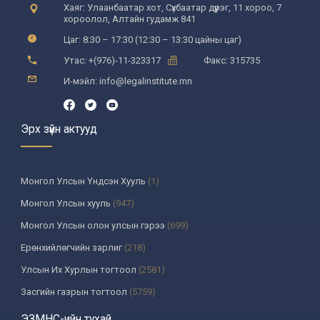
Хаяг: Улаанбаатар хот, Сүхбаатар дүүрэг, 11 хороо, 7
хороолол, Алтайн гудамж 841
Цаг: 8:30 – 17:30 (12:30 – 13:30 цайны цаг)
Утас: +(976)-11-323317
Факс: 315735
И-мэйл: info@legalinstitute.mn
Эрх зүйн актууд
Монгол Улсын Үндсэн Хууль
(1)
Монгол Улсын хууль
(947)
Монгол Улсын олон улсын гэрээ
(699)
Ерөнхийлөгчийн зарлиг
(218)
Улсын Их Хурлын тогтоол
(2581)
Засгийн газрын тогтоол
(5759)
Үндсэн хуулийн цэцийн шийдвэр
(335)
ЭЗМНС-ийн тухай