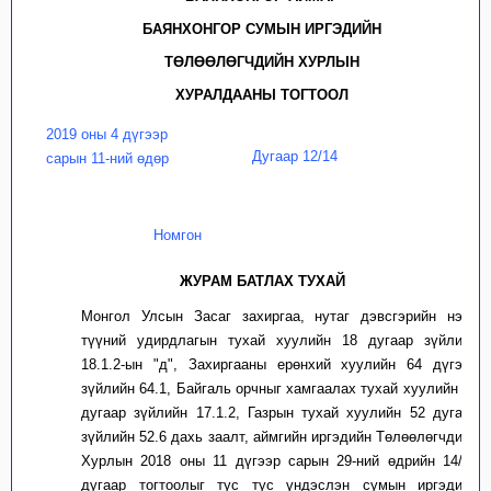
БАЯНХОНГОР СУМЫН ИРГЭДИЙН
ТӨЛӨӨЛӨГЧДИЙН ХУРЛЫН
ХУРАЛДААНЫ ТОГТООЛ
2019 оны 4 дүгээр
Дугаар 12/14
сарын 11-ний өдөр
Номгон
ЖУРАМ БАТЛАХ ТУХАЙ
Монгол Улсын Засаг захиргаа, нутаг дэвсгэрийн нэгж
түүний удирдлагын тухай хуулийн 18 дугаар зүйлийн
18.1.2-ын "д", Захиргааны ерөнхий хуулийн 64 дүгээр
зүйлийн 64.1, Байгаль орчныг хамгаалах тухай хуулийн 17
дугаар зүйлийн 17.1.2, Газрын тухай хуулийн 52 дугаар
зүйлийн 52.6 дахь заалт, аймгийн иргэдийн Төлөөлөгчдийн
Хурлын 2018 оны 11 дүгээр сарын 29-ний өдрийн 14/07
дугаар тогтоолыг тус тус үндэслэн сумын иргэдийн