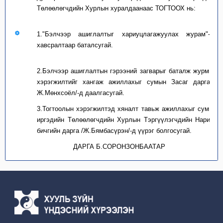
Төлөөлөгчдийн Хурлын хуралдаанаас ТОГТООХ нь:
1."Бэлчээр ашиглалтыг хариуцлагажуулах журам"-ыг
хавсралтаар баталсугай.
2.Бэлчээр ашиглалтын гэрээний загварыг баталж журмын
хэрэгжилтийг хангаж ажиллахыг сумын Засаг дарга /
Ж.Мөнхсоёл/-д даалгасугай.
3.Тогтоолын хэрэгжилтэд хяналт тавьж ажиллахыг сумын
иргэдийн Төлөөлөгчдийн Хурлын Тэргүүлэгчдийн Нарийн
бичгийн дарга /Ж.Бямбасүрэн/-д үүрэг болгосугай.
ДАРГА Б.СОРОНЗОНБААТАР