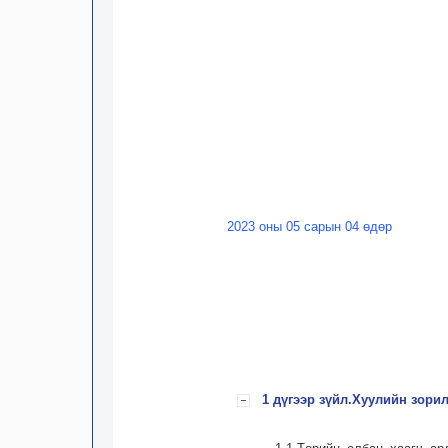
2023 оны 05 сарын 04 өдөр
1 дүгээр зүйл.Хуулийн зори