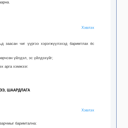
аарна.
Хэвлэх
льд заасан чиг үүргээ хэрэгжүүлэхэд баримтлах ёс
зөрчсөн үйлдэл, эс үйлдэхүйг;
эх арга хэмжээг.
ЭЭ, ШААРДЛАГА
Хэвлэх
 зарчмыг баримтална: