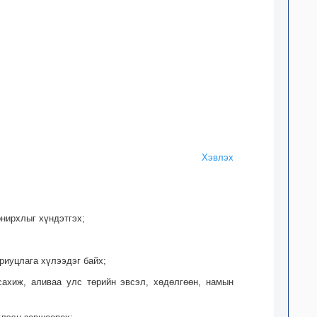
Хэвлэх
онирхлыг хүндэтгэх;
ариуцлага хүлээдэг байх;
 сахиж, аливаа улс төрийн эвсэл, хөдөлгөөн, намын