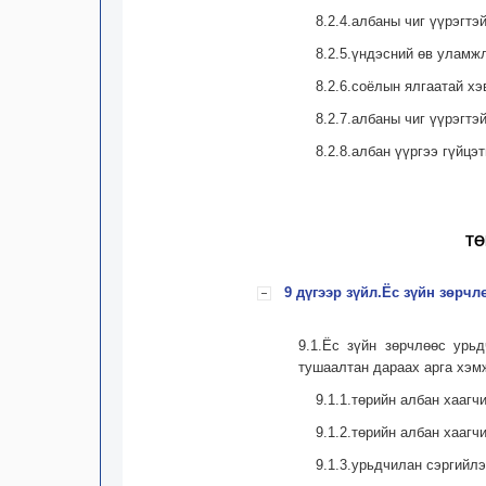
8.2.4.албаны чиг үүрэгт
8.2.5.үндэсний өв уламж
8.2.6.соёлын ялгаатай х
8.2.7.албаны чиг үүрэгтэ
8.2.8.албан үүргээ гүйц
ТӨ
9 дүгээр зүйл.Ёс зүйн зөрчл
9.1.Ёс зүйн зөрчлөөс урьд
тушаалтан дараах арга хэм
9.1.1.төрийн албан хаагч
9.1.2.төрийн албан хааг
9.1.3.урьдчилан сэргийлэ