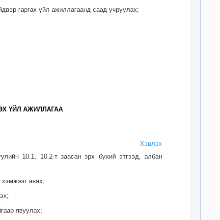
йдвэр гаргах үйл ажиллагаанд саад учруулах;
ЭХ ҮЙЛ АЖИЛЛАГАА
Хэвлэх
лийн 10.1, 10.2-т заасан эрх бүхий этгээд, албан
а хэмжээг авах;
эх;
йгаар явуулах;