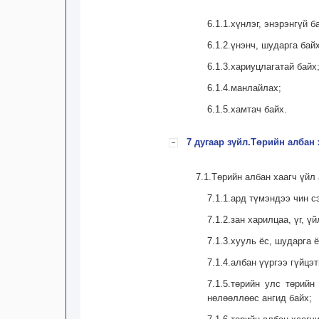
6.1.1.хүнлэг, энэрэнгүй б
6.1.2.үнэнч, шударга байх
6.1.3.хариуцлагатай байх
6.1.4.манлайлах;
6.1.5.хамтач байх.
7 дугаар зүйл.Төрийн албан 
7.1.Төрийн албан хаагч үйл
7.1.1.ард түмэндээ чин 
7.1.2.зан харилцаа, үг, 
7.1.3.хууль ёс, шударга 
7.1.4.албан үүргээ гүйцэ
7.1.5.төрийн улс төрий
нөлөөллөөс ангид байх;