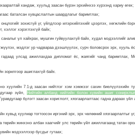
нхааралтай хандаж, хуульд заасан бүрэн эрхийнхээ хүрээнд хариу өгөх;
лагаас баталсан хувцаслалтын шаардлагыг баримтлах;
й онцлогийг зохисгүй үг, үйлдлээр илэрхийлэхийг цээрлэх, хөгжлийн бэ
г, хэллэг хэрэглэхгүй байх;
ч саналыг үл хайхрах, мушгин гуйвуулахгүй байх, худал мэдээллийг али
өгжүүлэх, мэдлэг ур чадвараа дээшлүүлэх, сурч боловсрох эрх, хууль ё
р гадаад улсад ажиллахдаа дипломат ёс, жаягийг чанд баримтлах, 
йн зорилгоор ашиглахгүй байх.
энэ хуулийн 7.1-д заасан нийтлэг хэм хэмжээг сахин биелүүлэхийн 
 дугаар зүйл,
Нийтийн албанд нийтийн болон хувийн ашиг сонирхлы
уравдугаар бүлэгт заасан хориглолт, хязгаарлалтаас гадна дараах үйл 
ийн хувьд хуулиар тогтоосон иргэний эрх, эрх чөлөөний хязгаарлалтыг ү
аа төрийн жинхэнэ албан хаагчийг улс төрийн үйл ажиллагаанд татан оро
хувийн мэдээллээр бусдыг гутаах;