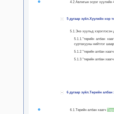
4.2.Авлигын эсрэг хуулийн 4
5 дугаар зүйл.Хуулийн нэр
5.1.Энэ хуульд хэрэглэсэн 
5.1.1."төрийн албан ха
суртахууны нийтлэг шаар
5.1.2."төрийн албан хааг
5.1.3."төрийн албан хааг
6 дугаар зүйл.Төрийн албан 
6.1.Төрийн албан хаагч
Төр