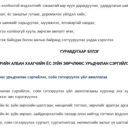
эй холбоотой мэдээллийг санаатайгаар нуун дарагдуулах, удирдлагын ши
лал, ёс заншлыг гутаах, доромжлох үйлдэл хийх;
эв шинжийг харьцуулах, шүүмжлэх, ялгавартай хандах;
йгээ холбоогүй хууль зөрчсөн амлалт өгөх;
этгэж байхдаа болон ажлын байранд согтууруулах ундаа хэрэглэх.
ГУРАВДУГААР БҮЛЭГ
РИЙН АЛБАН ХААГЧИЙН ЁС ЗҮЙН ЗӨРЧЛӨӨС УРЬДЧИЛАН СЭРГИЙЛ
өөс урьдчилан сэргийлэх, соён гэгээрүүлэх үйл ажиллагаа
чилан сэргийлэх, соён гэгээрүүлэх үйл ажиллагааны хүрээнд энэ хуу
жээг авч хэрэгжүүлнэ:
ийн ёс зүйн зөрчлийн шалтгаан, нөхцөлийг тогтоох, зөрчлийг арилгах арг
чийн ёс зүйн зөрчил, шийдвэрлэлтийн талаар олон нийтэд тогтмол мэдээл
х, соён гэгээрүүлэх сургалт, сурталчилгаа, нөлөөллийн ажлыг үе шатта