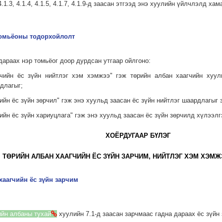
.1.3, 4.1.4, 4.1.5, 4.1.7, 4.1.9-д заасан этгээд энэ хуулийн үйлчлэлд хам
 томьёоны тодорхойлолт
дараах нэр томьёог доор дурдсан утгаар ойлгоно:
агчийн ёс зүйн нийтлэг хэм хэмжээ" гэж төрийн албан хаагчийн хуу
длагыг;
чийн ёс зүйн зөрчил" гэж энэ хуульд заасан ёс зүйн нийтлэг шаардлагыг 
чийн ёс зүйн хариуцлага" гэж энэ хуульд заасан ёс зүйн зөрчилд хүлээлг
ХОЁРДУГААР БҮЛЭГ
ТӨРИЙН АЛБАН ХААГЧИЙН ЁС ЗҮЙН ЗАРЧИМ, НИЙТЛЭГ ХЭМ ХЭМЖ
хаагчийн ёс зүйн зарчим
ийн албаны тухай
хуулийн 7.1-д заасан зарчмаас гадна дараах ёс зүйн