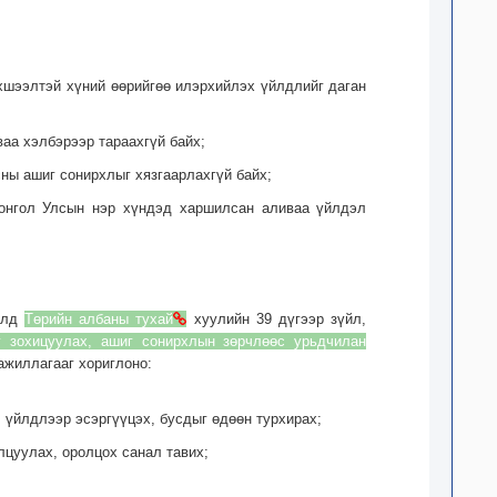
рхшээлтэй хүний өөрийгөө илэрхийлэх үйлдлийг даган
ваа хэлбэрээр тараахгүй байх;
сны ашиг сонирхлыг хязгаарлахгүй байх;
Монгол Улсын нэр хүндэд харшилсан аливаа үйлдэл
тулд
Төрийн албаны тухай
хуулийн 39 дүгээр зүйл,
г зохицуулах, ашиг сонирхлын зөрчлөөс урьдчилан
ажиллагааг хориглоно:
г, үйлдлээр эсэргүүцэх, бусдыг өдөөн турхирах;
лцуулах, оролцох санал тавих;