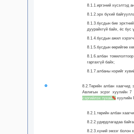
8.1.1.иргэний хүсэлтэд а
8.1.2.эрх бүхий байгуул
8.1.3.бусдын бие эрхтни
дуурайхгүй байх, ёс бус ү
8.1.4.бусдын ажил хэрэг
8.1.5.бусдын өөрийгөө х
8.1.6.албан томилолтоо
гаргахгүй байх;
8.1.7.албаны нэрийг хуви
8.2.Төрийн албан хаагчид 
Авлигын эсрэг хуулийн 7
сэргийлэх тухай
хуулийн Г
8.2.1.төрийн албан хаагч
8.2.2.удирдлагадаа байг
8.2.3.хүний эмзэг болон 