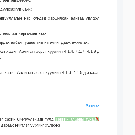
үлээн зөвшөөрөх;
адуурхахгүй байх;
байгууллагын нэр хүндэд харшилсан аливаа үйлдэл
өлөөллийг харгалзан үзэх;
дирдах албан тушаалтны итгэлийг дааж ажиллах.
н хаагч, Авлигын эсрэг хуулийн 4.1.4, 4.1.7, 4.1.9-д
.
н хаагч, Авлигын эсрэг хуулийн 4.1.3, 4.1.5-д заасан
Хэвлэх
ээг сахин биелүүлэхийн тулд
Төрийн албаны тухай
 дараах нийтлэг үүргийг хүлээнэ: