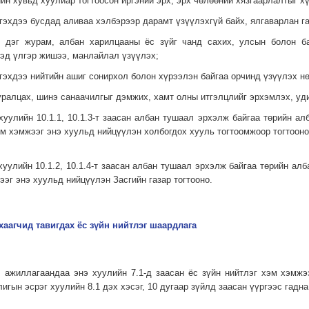
ийн хувьд хуулиар тогтоосон иргэний эрх, эрх чөлөөний хязгаарлалтыг х
тгэхдээ бусдад аливаа хэлбэрээр дарамт үзүүлэхгүй байх, ялгаварлан г
л, дэг журам, албан харилцааны ёс зүйг чанд сахих, улсын болон 
йтэд үлгэр жишээ, манлайлал үзүүлэх;
тгэхдээ нийтийн ашиг сонирхол болон хүрээлэн байгаа орчинд үзүүлэх н
суралцах, шинэ санаачилгыг дэмжих, хамт олны итгэлцлийг эрхэмлэх, у
уулийн 10.1.1, 10.1.3-т заасан албан тушаал эрхэлж байгаа төрийн алба
эм хэмжээг энэ хуульд нийцүүлэн холбогдох хууль тогтоомжоор тогтооно
уулийн 10.1.2, 10.1.4-т заасан албан тушаал эрхэлж байгаа төрийн алба
ээг энэ хуульд нийцүүлэн Засгийн газар тогтооно.
хаагчид тавигдах ёс зүйн нийтлэг шаардлага
л ажиллагаандаа энэ хуулийн 7.1-д заасан ёс зүйн нийтлэг хэм хэмж
игын эсрэг хуулийн 8.1 дэх хэсэг, 10 дугаар зүйлд заасан үүргээс гадна