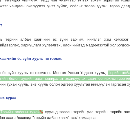
рд түмэндээ үйлчилж, төрд чин үнэнчээр зүтгэх эрхэм зорилгоо ухам
мжээг чандлан биелүүлэх үнэт зүйлс, соёлыг төлөвшүүлж, төрөө дээ
т
нь төрийн албан хаагчийн ёс зүйн зарчим, нийтлэг хэм хэмжээг 
шийдвэрлэх, хариуцлага хүлээлгэх, олон нийтэд мэдээлэхтэй холбогдсо
хаагчийн ёс зүйн хууль тогтоомж
н ёс зүйн хууль тогтоомж нь Монгол Улсын Үндсэн хууль,
Төрийн алб
тийн болон хувийн ашиг сонирхлыг зохицуулах, ашиг сонирхлын зөрчл
ийн тухай хууль, энэ хууль болон эдгээр хуультай нийцүүлэн гаргасан х
лэх хүрээ
д
Төрийн албаны тухай
хуульд заасан төрийн улс төрийн, төрийн зах
ан хаагч /цаашид "төрийн албан хаагч" гэх/ хамаарна.