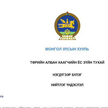
МОНГОЛ УЛСЫН ХУУЛЬ
ТӨРИЙН АЛБАН ХААГЧИЙН ЁС ЗҮЙН ТУХАЙ
НЭГДҮГЭЭР БҮЛЭГ
НИЙТЛЭГ ҮНДЭСЛЭЛ
лго