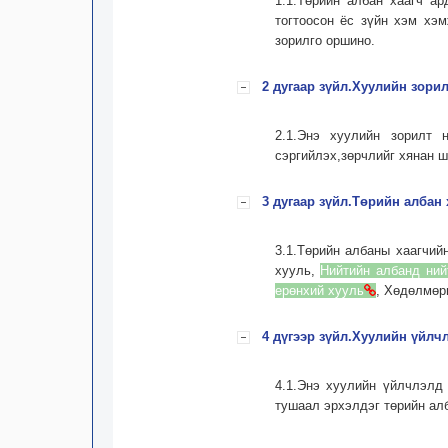
1.1.Төрийн албан хаагч а
тогтоосон ёс зүйн хэм хэ
зорилго оршино.
2 дугаар зүйл.Хуулийн зорил
2.1.Энэ хуулийн зорилт 
сэргийлэх,зөрчлийг хянан 
3 дугаар зүйл.Төрийн албан 
3.1.Төрийн албаны хаагчий
хууль,
Нийтийн албанд ний
ерөнхий хууль
, Хөдөлмөр
4 дүгээр зүйл.Хуулийн үйлч
4.1.Энэ хуулийн үйлчлэл
тушаал эрхэлдэг төрийн алб