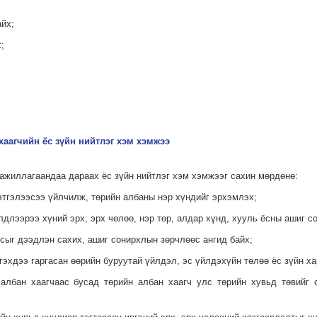
айх;
;
;
хаагчийн ёс зүйн нийтлэг хэм хэмжээ
 ажиллагаандаа дараах ёс зүйн нийтлэг хэм хэмжээг сахин мөрдөнө:
сэтгэлээсээ үйлчилж, төрийн албаны нэр хүндийг эрхэмлэх;
үйлдлээрээ хүний эрх, эрх чөлөө, нэр төр, алдар хүнд, хууль ёсны ашиг с
ёсыг дээдлэн сахих, ашиг сонирхлын зөрчлөөс ангид байх;
тгэхдээ гаргасан өөрийн буруутай үйлдэл, эс үйлдэхүйн төлөө ёс зүйн х
н албан хаагчаас бусад төрийн албан хаагч улс төрийн хувьд төвийг