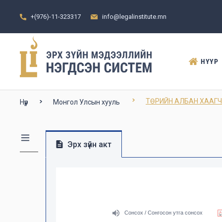
+(976)-11-323317
info@legalinstitute.mn
НҮҮР
ТӨРИЙН АЛБАН ХААГЧ
Нүүр
Монгол Улсын хууль
Эрх зүйн акт
Сонсох / Сонгосон утга сонсох