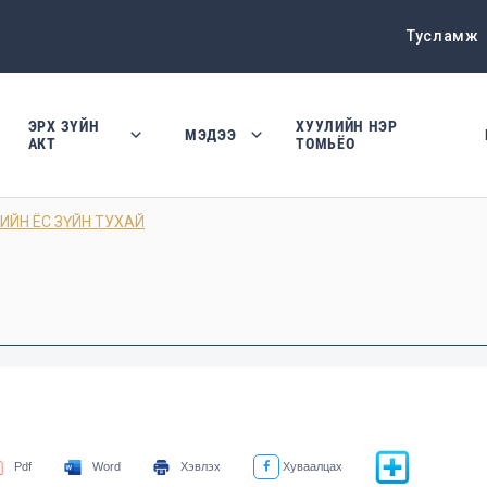
Тусламж
ЭРХ ЗҮЙН
ХУУЛИЙН НЭР
МЭДЭЭ
АКТ
ТОМЬЁО
ИЙН ЁС ЗҮЙН ТУХАЙ
Pdf
Word
Хэвлэх
Хуваалцах