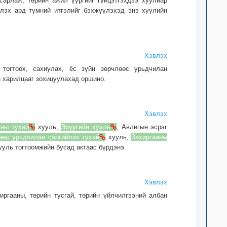
сарлаж, төрийн ажил үүргийг гүйцэтгэхдээ хуулиар
длэх ард түмний итгэлийг бэхжүүлэхэд энэ хуулийн
Хэвлэх
тогтоох, сахиулах, ёс зүйн зөрчлөөс урьдчилан
н харилцааг зохицуулахад оршино.
Хэвлэх
аны тухай
хууль,
Эрүүгийн хууль
, Авлигын эсрэг
өөс урьдчилан сэргийлэх тухай
хууль,
Захиргааны
ууль тогтоомжийн бусад актаас бүрдэнэ.
Хэвлэх
иргааны, төрийн тусгай, төрийн үйлчилгээний албан