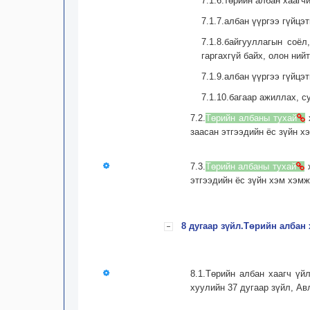
7.1.6.төрийн албан хаагч
7.1.7.албан үүргээ гүйцэ
7.1.8.байгууллагын соё
гаргахгүй байх, олон ни
7.1.9.албан үүргээ гүйцэ
7.1.10.багаар ажиллах, 
7.2.
Төрийн албаны тухай
х
заасан этгээдийн ёс зүйн х
7.3.
Төрийн албаны тухай
х
этгээдийн ёс зүйн хэм хэмж
8 дугаар зүйл.Төрийн албан 
8.1.Төрийн албан хаагч үй
хуулийн 37 дугаар зүйл, Авл