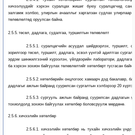
хичээлүүдийг хэрхэн
суралцах жишиг буюу
суралцагчид
сана
залгамж холбоо, улирлын ачааллыг
харгалзан судлах улирлаар 
төлөвлөлтөд оруулсан байна.
2.5.5.
т
өсөл, дадлаг
а, судалгаа, туршилтын
төлөвлөлт
2.5.5.1.
с
уралцагчийн асуудал шийдвэрлэх, туршилт
,
су
зорилгоор
төсөл,
туршилт,
дадлага, эсвэл үүнтэй
адилтгах
сургалт
эрдэм шинжилгээний
хүрээлэн, үйлдвэрийн лаборатори, дадлагаж
ба
хэрхэн
зохион байгуулах
төлөвлөлт
ийг
хөтөлбөрт
тусга
сан байна
2.5.5.2.
х
өтөлбөрийн онцлогоос хамаарч дэд бакалавр, ба
дадлагыг ажлын байр
анд суурилсан
сургалтын хэлбэрээр
20
хүртэл
2.5.5.3.
с
ургууль
ажлын байр
анд суурилсан
дадлагын ү
тохиолдолд
зохион байгуула
х хөтөлбөр боловсруулж мөрдөнө.
2.5.6.
х
ичээлийн хөтөлбөр
2.5.6.1.
х
ичээлийн хөтөлбөр нь
тухайн
хичээл
ийн
үндсэн