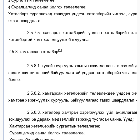
2)
Сургалтын төлөвлөгөө;
3)
Суралцагчид
санал болгох төлөвлөгөө
;
4)
Хөтөлбөрт
суралцахад тавигдах ү
ндсэн хөтөлбөрийн чиглэл
,
сурал
зэрэг шаардлага
:
2.5.7.5.
х
авсарга хөтөлбөрийг үндсэн хөтөлбөрийн хар
хөтөлбөртэй
хамт хэлэлцүүлж батлуулна.
[1]
2.5.8.
х
амтарсан хөтөлбөр
2.5.8.1.
т
ухайн
сургууль
хамтын ажиллагааны гэрээтэй до
эрдэм шинжилгээний
байгууллагатай
үндсэн хөтөлбөр
ийн чиглэлээ
болно.
2.5.8.2.
х
амтарсан хөтөлбөр
ийг төлөвлөхдөө
үндсэн хөтө
хамтран
хэрэгжүүлэх сургуул
ь, байгууллагаас
тавих шаардлагыг нэ
2.5.8.3.
х
өтөлбөр хамтран хэрэгжүүлэх үйл ажиллагааг 
зохицуулах
ба дараах мэдээллийг гэрээн
д
тусгасан байна. Үүнд:
Хамтарсан хөтөлбөрийн сургалтын төлөвлөгөө;
Суралцагчид
санал болгох төлөвлөгөө;
Х
ичээлийн дүйцүүлэлт;