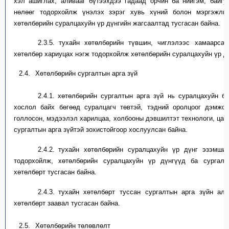
хэл
ашиглах
, аливааг бүтээ
хдээ
гадаад орчин ба нийгэм, байгу
нөлөө
г
тодорхойл
ж
үнэлэх зэрэг хувь хүний болон мэргэжлий
хөтөлбөрийн суралцахуйн үр дүнгийн
жагсаалтад
тусга
сан байна.
2.3.5.
т
ухайн хөтөлбөр
ийн түвшин, чиглэлээс
хамаар
сан
хөтөлбөр хариуцах нэгж тодорхойл
ж хөтөлбөрийн суралцахуйн үр д
2.4.
Хөтөлбөрийн сургалтын арга зүй
2.4.1.
х
өтөлбөрийн сургалтын
арга зүй нь
суралцахуйн б
хослол
байх бөгөөд
суралцагч төвтэй, тэдний оролцоог дэмжс
голлосон
,
мэдээлэл харилцаа, холбооны дэвшилтэт технологи, цах
сургалтын арга
зүй
тэй
зохистойгоор хослуулс
а
н байна.
2.4.2.
т
ухайн хөтөлбөрийн суралцахуйн үр дү
нг
эзэмших
тодорхойлж, хөтөлбөрийн суралцахуйн үр дүнгүүд ба сургалт
хөтөлбөрт тусгасан байна.
2.4.3.
т
ухайн хөтөлбөрт туссан
сургалтын
арга зүйн
ал
хөтөлбөрт заавал тусгасан байна.
2.5.
Хөтөлбөрийн төлөвлөлт