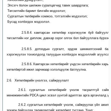
Элсэгч болон шилжин сурал
ц
агчид тавих шаардлага;
Төгсөлтийн баримт бичгийн мэдээлэл
;
С
ургалтын төлбөрийн хэмжээ, тэтгэлгийн мэдээлэл;
Бусад холбогдох мэдээлэл.
2.5.8.4.
хамтарсан хөтөлбөр хэрэгжүүлж буй байгуулла
төгсөлтийн нэг диплом,
дaвxap зэрэг
олгох бол
байгууллага бүрээс
2.5.8.5.
дотоодын сургалт, эрдэм шинжилгээний байг
хэрэгжүүлэх тохиолдолд
талуудын холбогдох мэдээллийг агуулсан 
2.5.8.6.
Хамтарсан хөтөлбөрийг үндсэн хөтөлбөрийн харья
хөтөлбөртэй ижил
зарчмаар хэлэлцүүлж батлуулна.
2.6.
Хөтөлбөрийн үнэлгээ,
сайжруулалт
2.6.1.
с
ургалтын хөтөлбөрий
г үнэлж тасралтгүй сай
менежментийн PDCA
цикл
эсвэ
л
үүнтэй
адилтгах
арга аргачлалд
үн
2.6.2.
с
ургалтын хөтөлбөрий
г үнэлж, сайжруулах үйл ажилл
зохион байгуулах
төлөвлөлтийг
хөтөлбөрт тусга
на
. Үүнд: