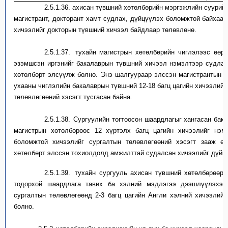
2.5.1.36.
а
хисан түвшний хөтөлбөрийн мэргэжлийн суурийн
магистрант, докторант
хамт судлах, дүйцүүлэх боломжтой байхаа
хичээлийг докторын түвшний хичээл байдлаар төлөвлөнө.
2.5.1.37.
т
ухайн магистрын хөтөлбөрийн чиглэлээс өөp
эзэмшсэн иргэнийг бакалаврын түвшний хичээл нэмэлтээр судлах
хөтөлбөрт элсүүлж болно. Энэ шалгуураар элссэн магистрантын 
ухааны чиглэлийн бакалаврын түвшний 12-18 багц цагийн хичээлий
төлөвлөгөөний хэсэгт тусгасан байна.
2.5.1.38.
Сургуулийн тогтоосон шаардлагыг хангасан
бак
магистрын хөтөлбөрөөс
12 хүртэлх багц цагийн хичээлийг
нэм
боломжтой хичээлийг сургалтын төлөвлөгөөний хэсэгт
зааж өг
хөтөлбөрт элссэн тохиолдолд
амжилттай судалсан
хичээлийг
дүйц
2.5.1.39.
тухайн сургууль
а
хисан түвшний хөтөлбөр
өөр 
тодорхой
шаардлаг
а тавих
ба
хэлний мэдлэгээ дээшлүүлэхэд
сургалтын төлөвлөгөөнд 2-3 багц цагийн
А
нгли хэлний хичээлий
болно.