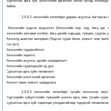
сургалтын арга зүй, үнэлгээний аргачлал болон бусад холбогдох
байна.
2.5.6.2.
х
ичээлийн хөтөлбөр
т
дараах агуулгыг багтаасан ба
1)
Хичээлийн үндсэн мэдээлэл (Хичээлийн нэр, код, багц цаг, х
хичээлийн залгамж холбоо, багц цагийн харьцаа, түвшин, судлах ул
2)
Хичээлд ашиглах материал (Үндсэн сурах бичиг, нэмэлт ном, матер
гэх мэт)
3)
Хичээлийн тодорхойлолт
4)
Хичээлийн зорилго
5)
Хичээлийн агуулга, цагийн хуваарилалт
6)
Хичээлийн суралцахуйн үр дүн
7)
Сур
галтын
арга зүй
н
төлөвлөлт
8)
Хичээлийн үнэлгээний аргачлал
9)
Хичээл тавих нэмэлт шаардлаг
а
2.5.6.3.
х
ичээлийн хөтөлбөр
т
тухайн хичээлээр оюутн
тэдгээрийн гүйцэтгэлийн түвшнийг үнэлэх ар
га
, мөн тухайн сурал
сур
галтын арга зүйг харилцан уялдаатайгаар
тодорхой
төлөвлөсөн