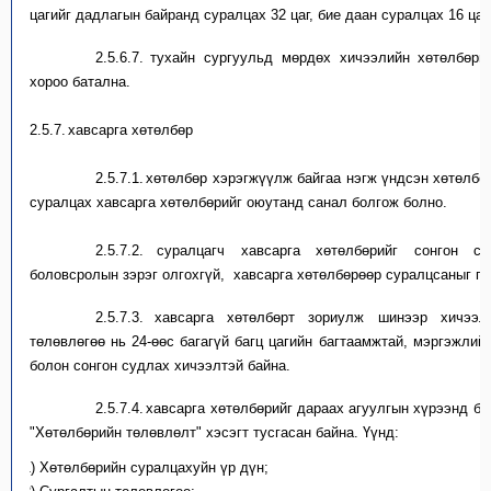
цаг
ийг
дадлагын байранд суралцах 32 цаг,
бие даан суралцах 16 цаг
2.5.6.7.
т
ухайн
сургуульд
мөрдөх хичээлийн хөтөлбөри
хороо батална.
2.5.7.
х
авсарга хөтөлбөр
2.5.7.1.
х
өтөлбөр хэрэгжүүлж байгаа нэгж
үндсэн хөтөлбө
суралцах xaвcapгa хөтөлбөрийг
оюутанд
санал болгож болно.
2.5.7.2.
с
уралцагч хавсарга хөтөлбөрийг сонгон су
боловсролын зэрэг олгохгүй,
хавсарга хөтөлбөрөөр суралцсаныг
г
2.5.7.3.
х
aвcapгa хөтөлбөрт зориулж шинээр хичэ
төлөвлөгөө нь 24-өөс багагүй багц цагийн багтаамжтай, мэргэжлий
болон сонгон
судлах
хичээлтэй байна.
2.5.7.4.
х
авсарга хөтөлбөрийг дараах агуулгын хүрээнд б
"Хөтөлбөрийн төлөвлөлт
"
хэсэгт
тусгасан
байна. Үүнд:
1)
Хөтөлбөрийн суралцахуйн үр дүн
;