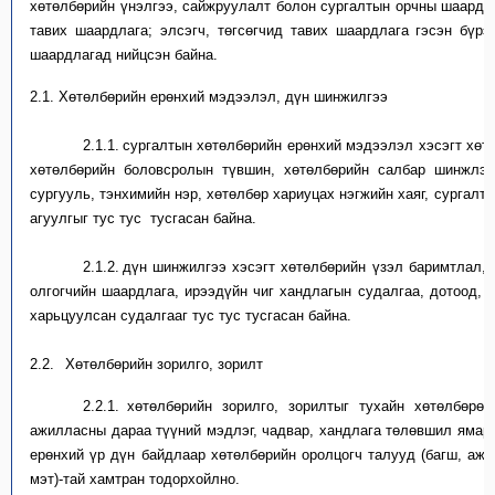
хөтөлбөрийн
үнэлгээ, сайжруулалт
болон
с
ургалтын орч
ны шаардл
тавих шаардлага
;
э
лсэгч, төгсөгчид тавих шаардлага
гэсэн бүрэ
шаардлагад нийц
сэн
байна.
2.1.
Хөтөлбөрийн
ерөнхий
мэдээлэл, дүн шинжилгээ
2.1.1.
с
ургалтын хөтөлбөрийн
ерөнхий мэдээлэл хэсэгт
х
өт
х
өтөлбөрийн боловсролын түвшин
, х
өтөлбөрийн салбар шинжлэ
сургууль, тэнхимийн нэр
, х
өтөлбөр х
ариуцах
нэгжийн хаяг
, с
ургалт 
агуулгыг тус тус
тусгасан байна.
2.1.2.
д
үн шинжилгээ
хэсэгт х
өтөлбөрийн үзэл баримтлал
, 
олгогчийн шаардлага, ирээдүйн чиг хандлаг
ын судалгаа
, д
отоод, 
харьцуулсан судалгаа
г тус тус тусгасан байна.
2.2.
Хөтөлбөрийн зорилго, зорилт
2.2.1.
х
өтөлбөрийн зорилго, зорилтыг
тухайн хөтөлбөрөө
ажилласны дараа түүний мэдлэг, чадвар, хандлага төлөвшил ямар
ерөнхий үр дүн байдлаар
хөтөлбөрийн оролцогч талууд (багш, ажи
мэт
)-т
а
й хамтран тодорхойлно.