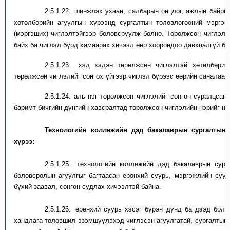
2.5.1.22.
ш
инжлэх ухаан, салбарын онцлог, ажлын байрн
хөтөлбөрийн агуулгын хүрээнд сургалтын төлөвлөгөөний мэргэш
(
мэргэших
)
чиглэл
тэйг
ээр бoлoвcpyyлж болно.
Т
өрөлжсөн чиглэл
байх ба чиглэл бүрд хамаарах
хичээл өөр хоорондоо давхца
л
гүй ба
2.5.1.23.
х
эд хэдэн төрөлжсөн чиглэл
тэй
хөтөлбөрий
төрөлжсөн чиглэлийг сонгохгүйгээр чиглэл бүрээс өөрийн саналаар
2.5.1.24.
а
ль нэг төрөлжсөн чиглэлийг сонгон суралцсан 
баримт бичгийн дүнгийн хавсралтад төрөлжсөн чиглэлийн нэрийг нэ
хэрэгжүүлж
болно/
Т
ехнологийн коллежийн дэд бакалаврын сургалтын 
хүрээ:
2.5.1.25.
т
ехнологийн коллежийн дэд бакалаврын сург
боловсролын агуулгыг багтаасан ерөнхий суурь, мэргэжлийн суур
бүхий
заавал, сонгон судлах хичээлтэй байна.
2.5.1.26.
е
рөнхий суурь хэсэг
бүрэн дунд б
а
дээд боло
хандлага төлөвшил эзэмшүүлэхэд чиглэсэн агуулгатай
,
сургалтын 