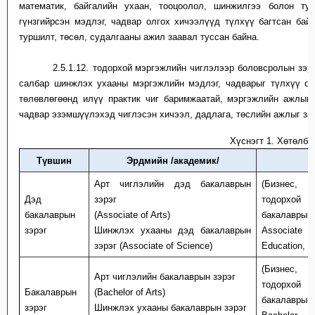
математик, байгалийн ухаан, тооцоолол, шинжилгээ
болон
ту
гүнзгийрсэн мэдлэг, чадвар олгох хичээлүүд түлхүү багтсан бай
туршилт, төсөл, судалгааны ажил заавал туссан байна.
2.5.1.12.
т
одорхой м
эргэ
жлийн
чиглэлээр
боловсролын зэрэ
салбар шинжлэх ухаан
ы
мэргэ
ж
лийн мэдлэг, чадварыг түлхүү ол
төлөвлөгөөнд илүү практик чиг баримжаатай, мэргэжлийн ажлын
чадвар
эзэмшүүлэхэд чиглэсэн хичээл, дадлага, төслийн аж
лыг
за
Хүснэгт 1. Хөтөлбө
Түвшин
Эрдмийн
/академик/
Арт
чиглэлийн дэд бакалаврын
(Бизнес, 
Дэд
зэрэг
тодорхой 
бакалаврын
(Associate of Arts)
бакалаврын 
зэрэг
Шинжлэх ухааны дэд бакалаврын
Associate o
зэрэг (Associate of Science)
Education, E
(Бизнес, 
Арт
чиглэлийн бакалаврын зэрэг
тодорхой
Бакалаврын
(Bachelor of Arts)
бакалаврын 
зэрэг
Шинжлэх ухааны бакалаврын зэрэг