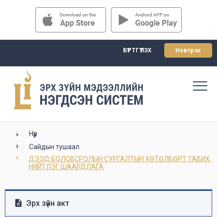
БҮРТГҮҮЛЭХ
Нэвтрэх
Нүүр
Сайдын тушаал
ДЭЭД БОЛОВСРОЛЫН СУРГАЛТЫН ХӨТӨЛБӨРТ ТАВИХ 
НИЙТЛЭГ ШААРДЛАГА
Эрх зүйн акт