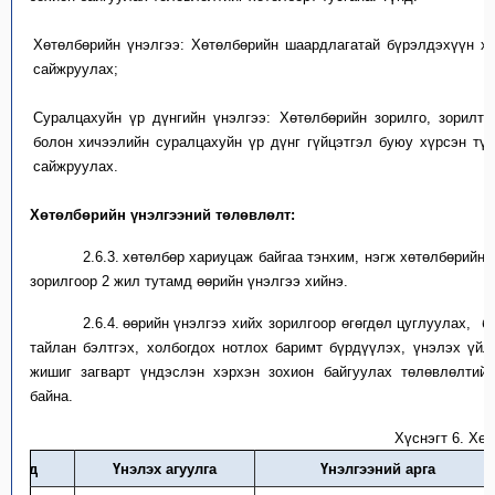
Хөтөлбөрийн
үнэлгээ
: Хөтөлбөрийн
шаардлаг
а
тай
бүрэлдэхүүн хэ
сайжруулах
;
Суралцахуйн үр дүнгийн
үнэлгээ
: Хөтөлбөрийн
зорилго,
зорилт,
болон хичээлийн суралцахуйн үр дүнг гүйцэтгэл
буюу
хүрсэн
тү
сайжруулах
.
Хөтөлбөрийн үнэлгээ
ний төлөвлөлт
:
2.6.3.
х
өтөлбөр хариуцаж байгаа тэнхим, нэгж
хөтөлбөрийн
зорилгоор
2
жил
тутамд
өөрийн үнэлгээ
хийнэ.
2.6.4.
ө
өрийн үнэлгээ
хийх зорилгоор өгөгдөл цуглуулах,
б
тайлан бэлтгэх
,
холбогдох
нотлох баримт
бүрдүүлэх
,
үнэлэх
үйл
жишиг загварт үндэслэн
хэрхэн зохион байгуулах
төлөвлөлтий
байна.
Хүснэгт 6. Хө
д/д
Үнэлэх агуулга
Үнэлгээний арг
а