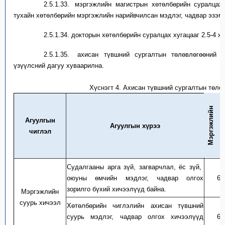
2.5.1.33.
м
эргэжлийн магистрын хөтөлбөрийн суралцах
тухайн хөтөлбөрийн мэргэжлийн нарийвчилсан мэдлэг, чадвар эзэ
2.5.1.34.
д
окторын хөтөлбөрийн суралцах хугацаа
г
2.5-4 ж
2.5.1.35.
а
хисан түвшний
сургалтын төлөвлөгөөний 
үзүүлсний дагуу хуваарилна.
Хүснэгт
4
. Ахисан түвшний сургалтын төлө
М
э
р
г
э
ж
л
й
н
м
а
г
и
с
т
А
гуулг
ын
Агуулгын хүрээ
чиглэл
Судалгааны арга зүй, загварчлал, ёс зүй,
оюуны өмч
ийн
мэдлэг, чадвар олгох
6
зорилго бүхий хичээлүүд байна.
Мэргэжлийн
суурь хичээл
Хөтөлбөрийн
чиглэлийн ахисан түвшний
суурь мэдлэг, чадвар олгох хичээлүүд
6