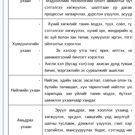
ухаан
-
Мэдээллийн
технологи
йн ололт амжилтыг бүт
сэтгэлгээ хөгжүүлэх, шалтгаан үp дагавр
процессыг загварчлах, дүрслэн үзүүлэх, асууд
-
Хүний хөгжлийг танин мэдэх,
түүх, соёл,
гүн
сэтгэлгээг хөгжүүлэх, хүний эрх, жендерийн эр
ёс зүй болон зан төлөв, хүмүүнлэг иргэн, тогтв
Хүмүүнлэгийн
ойлголтыг хэрэглэх
ухаан
-
Эх хэлээр утга төгс ярих,
илтгэх,
на
шинжилгээний бичлэг
т хэрэглэх
-
Англи хэл (бусад хэл)-ээр
ахисан дунд түвши
бичих
, мэргэжлийн эх сурвалжийг ашиглах
-
Нийгэм, эдийн засаг, засаглал, соёлын олон талт
бүлийн төлөвшил, хүн төрөлхтний нийтлэг үнэ
Нийгмийн ухаан
харилцаа, зан үйлийг танин мэдэ
х
, бүтээлч
шинжлэх ухаанч
аар
ханд
ах
-
Эрүүл
амьдрах
, зөв хооллох
у
хаанд су
хөгжүүлэх, эрсдэл, гамшгийн үед аюулгүй б
Амьдрах
шатны тусламж, дэмжлэг үзүүлэх, гэмт хэрэг
ухаан
сэргийлэх, мансууруулах бодис, сэтгэцэд нөл