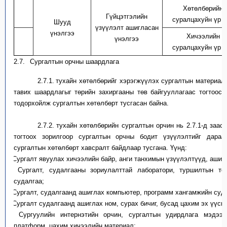
Хөтөлбөрийн
6
Гүйцэтгэлийн
суралцахуйн үр д
Шууд
үзүүлэлт ашигласан
үнэлгээ
Хичээлийн
үнэлгээ
7
суралцахуйн үр д
2.7.
Сургалтын орчны шаардлага
2.7.1.
т
ухайн хөтөлбөрийг хэрэгжүүлэх сургалтын материал
тавих шаардлагыг
төрийн захиргааны төв байгууллагаас
тогтоос
тодорхойлж
сургалтын
хөтөлбөрт тусгасан байна.
2.7.2.
т
ухайн хөтөлбөрийн сургалтын орчин нь
2.7.1-д заас
тогтоох
зорилгоор сургалтын орчны
бодит үзүүлэлтийг
дараах
сургалтын хөтөлбөрт хавсралт байдлаар тусгана.
Үүнд:
a)
Сургалт явуулах хичээлийн байр, анги танхим
ын
үзүүлэлтүүд, ашиг
b)
Сургалт, судалгааны зориулалттай лаборатори, туршилтын тон
судалгаа;
c)
Сургалт, судалгаанд ашиглах компьютер, программ хангамжийн суд
d)
Сургалт судалгаанд ашиглах ном, сурах бичиг, бусад цахим эх үүсв
e)
Сургуулийн интернэтийн орчин, сургалтын удирдлага мэдээ
платформ, цахим хичээлийн материал;