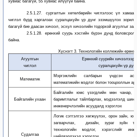
хувиас багагүй, 55 хувиас илүүгүй
байна.
2.5.1.27.
сургалтын хөтөлбөрийн чиглэлээс үл хамаа
чиглэл бүрд харгалзах суралцахуйн үр дүнг эзэмшүүлэх зорилго
багагүй бие даасан хичээл, эсхүл хичээлийн тодорхой агуулгыг заа
2.5.1.28.
ерөнхий
суур
ь хэс
гийн
бүрэн дунд боловсролы
бай
на
.
Х
үснэгт 3. Технологийн коллежийн ерөнх
Агуулгын
Ерөнхий суур
ийн
хичээлээр 
чиглэл
суралцахуйн үр дүн
Мэргэжлийн салбарын үндсэн асу
Математик
математикийн мэдлэг болон тооцооллын арг
Байгалийн юмс үзэгдлийн мөн чанар, 
Байгалийн ухаан
баримтлалыг тайлбарлах, мэдээлэлд шинж
инженерчлэлийн асуудалд хэрэглэх
Логик сэтгэлгээ хөгжүүлэх, орон зайн, юм
загварчлах,
дизайн, зураг зүйн те
технологийн мэдлэг, хэрэгслийг инж
Судалгаа
шийдвэрлэхэд хэрэглэх