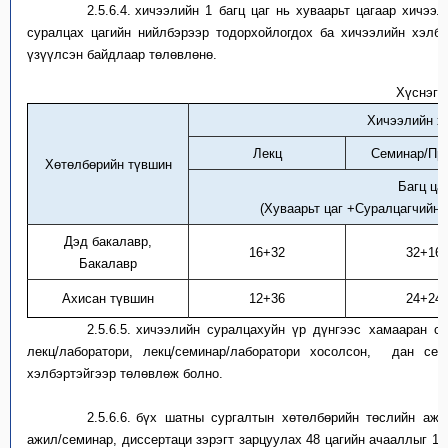
2.5.6.4.
х
ичээлийн
1
багц цаг
нь
хуваарьт цагаар хичээ
суралцах цагийн нийлбэрээр тодорхойлогдох ба хичээлийн хэлб
үзүүлсэн байдлаар төлөвлөнө.
Хүснэгт
Хичээлийн х
Лекц
Семинар/Пра
Хөтөлбөрийн т
үвшин
Багц
ца
(
Хуваарьт цаг
+Суралцагчийн б
Дэд бакалавр,
16+32
32+16
Бакалавр
Ахисан түвшин
12+36
24+24
2.5.6.5.
х
ичээлийн суралцахуйн үр дүнгээс хамааран с
лекц/лаборатори, лекц/семинар/лаборатори хосолсон,
дан
сем
хэлбэртэй
гээр төлөвлөж болно.
2.5.6.6.
б
үх шатны сургалтын хөтөлбөрийн төслийн ажи
ажил/семинар, диссертаци зэрэгт зарцуулах 48 цагийн ачааллыг 1 