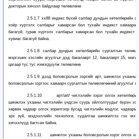
докторын
хичээл байдлаар төлөвлө
нө.
2.5.1.7.
xx88 индекс бүхий
салбар дундын хөтөлбөрийн
су
хоёр хүртэлх салбарыг хамарсан бол тухайн индекс
т
хамаарах 
багагүй, гурав хүртэлх салбарыг хамарсан бол тухайн индекс
т
х
хувиас
багагүй байна.
2.5.1.8.
с
албар дундын хөтөлбөрийн сургалтын төлөвл
мэргэших хэсгийн агуулгыг дэд бакалаврт 12, бакалаврт 15, магис
цагаар
тус тус
нэмэгдүүлж төлөвлөнө.
2.5.1.9.
д
ээд боловсролын зэргийг
арт
,
шин
жлэх
ухааны
,
боловсролын зэрг
ээс хамаарч
сургалтын төлөвлөгөөний агуулгыг я
2.5.1.10.
а
рт
/
art
/
чиглэлийн
зэрэг олгох
хөтөлбөр
и
шинжлэх ухааны чиглэлийн үндсэн суурь ойлголтуудыг бүрэн эз
хөрвөх чадвар олгох зорилгоор бусад чиглэлийн мэдлэг, чадварыг
эрх зүй, мэдээллийн технологи, судалгаа шинжилгээ гэх мэт
хичээлүүд
багтсан
байна.
2.5.1.11.
ш
инжлэх ухааны
боловсролын
зэрэг олгох хө