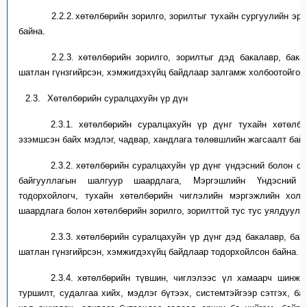
2.2.2.
х
өтөлбөрийн зорилго, зорилт
ыг
тухайн
сургуулийн
эрх
байна.
2.2.3.
х
өтөлбөрийн зорилго, зорилт
ыг
дэд бакалавр, бака
шатлан гүнзгийрсэн
,
хэмжигдэхүйц
байдлаар залгамж холбоотойгоо
2.3.
Хөтөлбөрийн суралцахуйн үр дүн
2.3.1.
х
өтөлбөрийн суралцахуйн үр дүн
г
тухайн хөтөлбө
эзэмшсэн байх мэдлэг, чадвар, хандлага төлөвшлийн жагсаалт
байд
2.3.2.
х
өтөлбөрийн суралцахуйн үр дүнг үндэсний болон о
байгууллагын шалгуур
шаардлага
, Мэргэшлийн Үндэсний
тодорхойлогч, тухайн хөтөлбөрийн чиглэлийн мэргэжлийн хол
шаардлаг
а
болон хөтөлбөрийн зорилго, зорилтт
о
й тус тус уялдуула
2.3.3.
х
өтөлбөрийн суралцахуйн
үр дүнг
дэд бакалавр, бак
шатлан гүнзгийрсэн
, хэмжигдэхүйц
байдлаар тодорхой
лсон
байна
.
2.3.4.
х
өтөлбөрийн түвшин, чиглэлээс үл хамаарч шинжл
туршилт, судалгаа хийх, мэдлэг бүтээх, системтэйгээр сэтгэх, ба