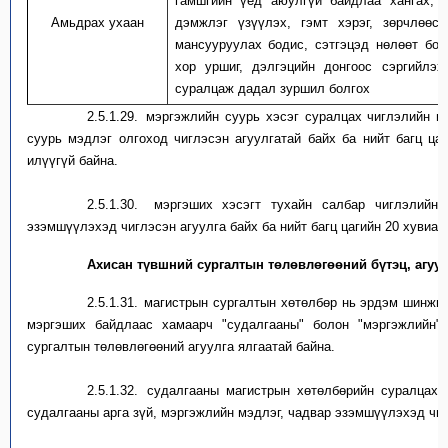
гамшгийн үед аюулгүй байдлаа хангах, 
Амьдрах ухаан
дэмжлэг үзүүлэх, гэмт хэрэг, зөрчлөөс 
мансууруулах бодис, сэтгэцэд нөлөөт бод
хор уршиг, дэлгэцийн донгоос сэргийлэх
суралцаж дадал зуршил болгох
2.5.1.29.
м
эргэжлийн суурь хэсэ
г
суралцах чиглэлийн и
суурь мэдлэг олгоход чиглэсэн агуулга
тай ба
йх ба нийт багц ца
илүүгүй байна.
2.5.1.30.
м
эргэших хэсэгт
тухайн
салбар чиглэлийн
эзэмшүүлэхэд чиглэсэн агуулга байх ба нийт багц цагийн 20 хувиа
Ахисан түвшний сургалтын төлөвлөгөөний бүтэц, агуу
2.5.1.31.
м
агистрын сургалтын хөтөлбөр нь эрдэм шинжи
мэргэших байдлаас хамаар
ч
"судалгааны" болон "мэргэжлийн"
сургалтын төлөвлөгөөний агуулга
ялгаатай
байна.
2.5.1.32.
с
удалгааны магистрын хөтөлбөрийн суралцах х
судалгааны арга зүй, мэргэжлийн мэдлэг, чадвар эзэмшүүлэхэд чиг