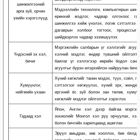
шинжилгээний
Мэдээллийн технологи, компьютерын шинж
apra зүй, орчин
ерөнхий мэдлэг, чадвар олгохоос га
үеийн хэрэгслүүд
шинжилгээ хийж үнэлэх, логик сэтгэлгээ х
дагаврын холбоог тогтоох, процессыг 
шийдвэрлэх чадвар эзэмшүүлэх
Мэргэжлийн салбарын үг хэллэгийг агуул
Үндэсний эх хэл,
хэлний мэдлэг, өндөр түвшний ойлголт, 
бичиг
баялаг үг хэллэгээр өөрийн бодол санаа
агуулгыг бүрэн илэрхийлэн найруулан бичи
Хүний хөгжлийг танин мэдэх, түүх, соёл, гүн
Хүмүүнлэг,
сэтгэлгээг хөгжүүлэх, хүний эрх, женде
нийгмийн ухаан
иргэний ёс зүй болон зан төлөв, хүмүүн
хөгжлийг мэдлэг ойлголтыг хэрэглэх
Япон, Англи хэл дээр байгаа мэргэж
Гадаад хэл
зохиолийг Монгол хэл рүү орчуулах, хэл
болон бичгийн харилцаанд ашиглах
Эрүүл амьдрах, зөв хооллох, бие бялдра