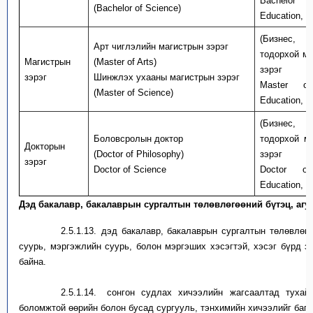
Bachelor of
(Bachelor of Science)
Education, E
(Бизнес, 
Арт
чиглэлийн магистрын зэрэг
тодорхой мэ
Магистрын
(Master of Arts)
зэрэг
зэрэг
Шинжлэх ухааны магистрын зэрэг
Master of 
(Master of Science)
Education, E
(Бизнес, 
Боловсролын доктор
тодорхой м
Докторын
(Doctor of Philosophy)
зэрэг
зэрэг
Doctor of Science
Doctor of 
Education, E
Дэд бакалавр, бакалаврын сургалтын төлөвлөгөөний бүтэц, агу
2.5.1.13.
д
эд бакалавр, бакалаврын сургалтын төлөвлөг
суурь, мэргэжлийн суурь, болон мэргэших хэсэгтэй
,
хэсэг бүрд
з
байна.
2.5.1.14.
с
онгон судлах хичээлийн жагсаалтад туха
боломжтой
өөрийн болон
бусад
сургууль, тэнхимийн хичээлийг багт