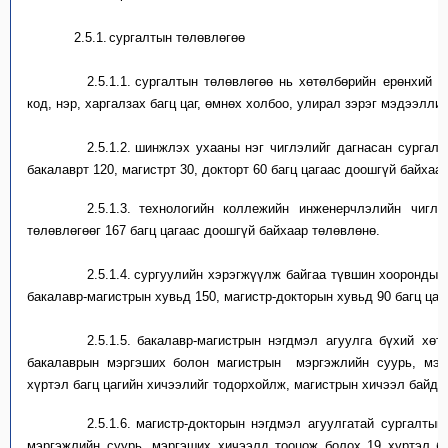
2.5.1.
с
ургалтын төлөвлөгөө
2.5.1.1.
с
ургалтын төлөвлөгөө
нь
хөтөлбөрийн ерөнхий 
код, нэр, харгалзах багц цаг, өмнөх холбоо, улирал зэрэг мэдээлли
2.5.1.2.
ш
инжлэх ухааны нэг чиглэлийг дагнасан с
ургалт
бакалаврт 120, магистрт 30, докторт 60 багц цагаас доошгүй байхаар
2.5.1.3.
т
ехнологийн коллежийн
инженерчлэлийн чиглэ
төлөвлөгөө
г
167 багц цагаас доошгүй байхаар төлөвлөнө.
2.5.1.4.
сургуул
ийн хэрэгжүүлж байгаа түвшин хоорондын
бакалавр-магистрын
хувьд
150, магистр-докторын
хувьд
90 багц цаг
2.5.1.5.
б
акалавр-магистрын нэгдмэл
агуулга
бүхий хөтө
бакалаврын мэргэш
и
х
болон
магистрын
мэргэжлийн суурь, мэр
хүртэл багц цагийн хичээлийг тодорхойлж, магистрын хичээл
байдл
2.5.1.6.
м
агистр-докторын нэгдмэл
агуулгатай
сургалтын
мэргэжлийн суурь, мэргэш
и
х
хичээлд тооцож болох
19
хүртэл ба