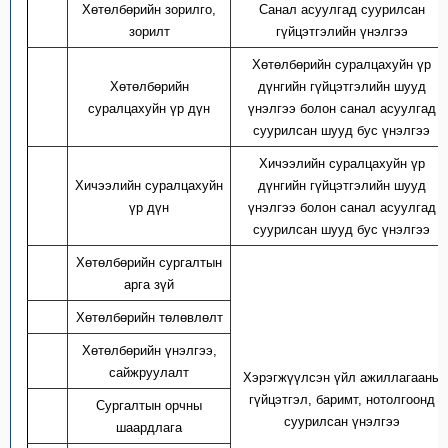
Хөтөлбөрийн
зорилго,
Санал асуулгад суурилсан
1
зорилт
гүйцэтгэл
ийн
үнэлгээ
Хөтөлбөрийн с
уралцахуйн үр
Хөтөлбөрийн
дүнгийн
гүйцэтгэл
ий
н
шууд
2
суралцахуйн үр дүн
үнэлгээ болон санал асуулгад
суурилсан
шууд бус
үнэлгээ
Хичээлийн суралцахуйн үр
Хичээлийн суралцахуйн
дүнгийн
гүйцэтгэлийн
шууд
3
үр дүн
үнэлгээ болон санал асуулгад
суурилсан шууд бус үнэлгээ
Хөтөлбөрийн сургалтын
4
арга зүй
5
Хөтөлбөрийн төлөвлөлт
Хөтөлбөрийн үнэлгээ,
6
сайжруулалт
Хэрэгжүүлсэн үйл ажиллагааны
гүйцэтгэл, б
аримт, нотолгоонд
Сургалтын орчны
7
суурилсан үнэлгээ
шаардлага