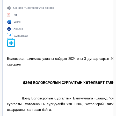
Сонсох / Сонгосон утга сонсох
Pdf
Word
Хэвлэх
Хуваалцах
Боловсрол
,
шинжлэх
ухааны
сайдын
2024
оны
3
д
у
г
аа
р
сарын
20-
хавсралт
ДЭЭД БОЛОВСРОЛЫН СУРГАЛТЫН ХӨТӨЛБӨРТ
ТАВИ
Дээд
Б
оловсролын
С
ургалтын
Б
айгууллага
(цаашид "
сур
сургалтын хөтөлбөр
нь
сургуулийн хэв шинж, хөтөлбөрийн чиг
шаардлагыг хангасан байна.