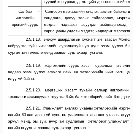
түүний хор уршиг, дэлгэцийн донгоос сэргийлэх
Салбар
-
Сонгосон м
эргэжлийн
онцлог, ажлын байрны ша
чиглэлийн
хандлага, давуу талыг тайлбарлах, мэргэжл
ерөнхий суурь
мэдлэг, чадварыг асуудал шийдвэрлэхэд хэ
харилцааны үндсэн мэдлэг, чадварыг мэргэжлий
2.5.1.18.
э
нэхүү шаардлагын хүснэгт 2-т заас
ан
Монгол
найруулга зүй
н
чиглэлийн суралцахуйн үр дүнг эзэмшүүлэх
6
-
аа
сургалтын төлөвлөгөөнд заавал судлахаар тусгана.
2.5.1.19.
м
эргэжлийн суурь хэсэг
т
суралцах чиглэлийн
чадвар эзэмшүүлэх агуулга байх ба
хөтөлбөрийн
нийт багц цаг
илүүгүй байна.
2.5.1.20.
м
эргэших хэсэг
т
тухайн салбар чиглэлийн
технологи эзэмшүүлэх агуулга байх ба
хөтөлбөрийн
нийт багц цаги
2.5.1.21.
Уламжлалт анагаах ухааны хөтөлбөрийн мэргэж
цагийн 60-аас доошгүй хувь нь уламжлалт анагаах ухааны
агуул
эрүүл мэнд, эм зүй,
нүүр ам судлал
ын
хөтөлбөрт уламжлалт а
цагийн агуулгыг заавал судлахаар тусгана.