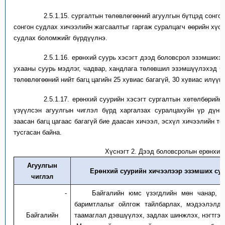
2.5.1.15.
с
ургалтын төлөвлөгөөний агуулгын бүт
цэд
сонгон
сонгон судлах хичээлийн жагсаалтыг гаргаж
суралцагч
өөрийн хүс
судлах боломжийг бүрдүүл
нэ
.
2.5.1.16.
е
рөнхий суур
ь
хэсэг
т
дээд боловсрол эзэмшихэд
ухааны суурь мэдлэг, чадвар, хандлага төлөвшил эзэмшүүлэхэд чи
төлөвлөгөөний нийт багц цагийн 25 хувиас багагүй, 30 хувиас илүүгү
2.5.1.17.
е
рөнхий суурийн хэсэгт
с
ургалтын хөтөлбөрийн 
үзүүлсэн агуулгын чиглэл бүр
д
харгалзах
суралцахуйн үр дүн
заасан багц цагаас багагүй
бие даасан хичээл, эс
хүл
хичээлийн то
тусгасан байна.
Хүснэгт 2.
Дээд боловсролын ерөнхий
Агуул
г
ын
Ерөнхий суур
ийн
хичээл
ээр
эзэмших
су
чиглэл
-
Байгалийн юмс үзэгдлийн мөн чанар, 
баримтлалыг ойлгож тайлбарлах, мэдээлэлд 
Байгалийн
таамаглал дэвшүүлэх, задлах шинжлэх, нэгтгэн