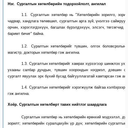
Нэг.
Сургалтын х
өтөлбөрийн тодорхойлолт, ангилал
1.1.
Сургалтын хөтөлбөр нь
"
Хөтөлбөрийн зорилго, зорил
чадвар, хандлага төлөвшил,
сургалтын арга зүй,
үнэлгээ
сайжруул
орчин, хэрэглэгдэхүүн
, багшлах бүрэлдэхүүн
, элсэгч, төгсөгчид 
баримт бичиг" байна.
1.2.
С
уралтын хөтөлбөрийг
түвшин,
олгох боловсролы
н
магистр, докторын
хөтөлбөр гэж ангилна.
1.3.
Сургалтын хөтөлбөрийг хамрах хүрээгээр шинжлэх уха
ухааны салбар дундын, түвшин хоорондын нэгдмэл, дэвшин су
сургалт явуулах эрх бүхий бусад
байгууллагатай хамтарсан гэж анг
1.4.
Сургалтын хөтөлбөрийг хэрэгжүүлж байгаа хэлбэрээр
гэж ангилна.
Хоёр
.
С
ургалтын хөтөлбөр
т
тавих
нийтлэг
шаардлага
Сургалтын хөтөлбөр нь
хөтөлбөрийн
ерөнхий мэдээлэл, дү
зорилт
;
хөтөлбөрийн
суралцахуйн үр дүн
;
хөтөлбөрийн
сургалтын 