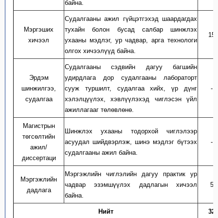
байна.
Судалгааны ажил гүйцэтгэхэд шаардагдах
Мэргэших
тухайн болон бусад салбар шинжлэх
15
хичээл
ухааны мэдлэг, ур чадвар, арга технологи
олгох хичээлүүд байна.
Судалгааны сэдвийн дагуу багшийн
Эрдэм
удирдлага дор судалгааны лабораторт
шинжилгээ,
сууж туршилт, судалгаа хийх, үр дүнг
-
судалгаа
хэлэлцүүлэх, хэвлүүлэх
эд чиглэсэн үйл
ажиллагааг төлөвлөнө.
Магистрын
Шинжлэх ухааны тодорхой чиглэлээр
төгсөлтийн
асуудал шийдвэрлэ
ж, шинэ мэдлэг бүтээх
-
ажил
/
судалгааны ажил
байна.
диссертаци
Мэргэжлийн чиглэл
ийн
дагуу практик ур
Мэргэжлийн
чадвар эзэмш
үүлэх дадлагын хичээл
5
дадлага
байна.
Нийт
32