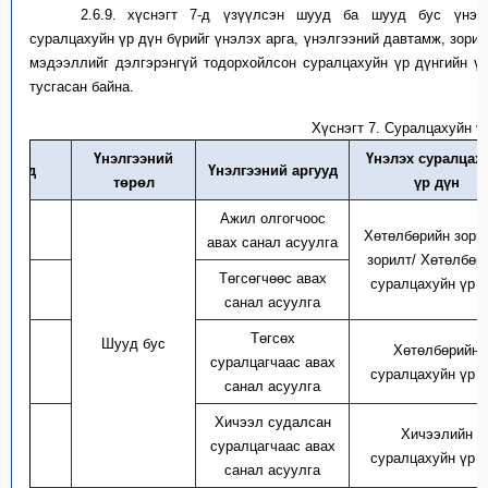
2.6.9.
х
үснэгт 7-д үзүүлсэн шууд ба шууд бус үнэлг
с
уралцахуйн үр дүн бүр
ийг үнэлэх
арг
а
, үнэлгээний давтамж, зори
мэдээллийг дэлгэрэнгүй
тодорхойл
сон суралцахуйн үр дүнгийн ү
тусгасан байна.
Хүснэгт
7
. Суралцахуйн ү
Үнэлгээний
Үнэлэх суралцах
д/д
Үнэлгээний аргууд
төрөл
үр дүн
Ажил олгогчоос
1
Хөтөлбөрийн
зори
авах санал асуулга
зорилт
/
Хөтөлбөр
Төгсөгчөөс авах
суралцахуйн үр д
2
санал асуулга
Төгсөх
Шууд бус
Хөтөлбөрийн
3
суралцагчаас авах
суралцахуйн үр д
санал асуулга
Хичээл судалсан
Хичээлийн
4
суралцагчаас авах
суралцахуйн үр д
санал асуулга