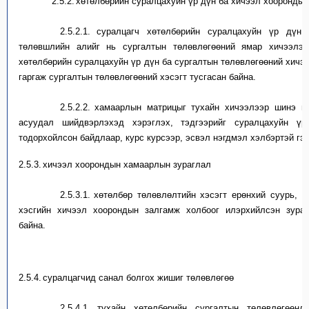
2.5.2.
х
өтөлбөрийн суралцахуйн үр дүн ба хичээл хооронды
2.5.2.1.
с
уралцагч хөтөлбөрийн суралцахуйн үр дүн 
төлөвшлийн алийг нь сургалтын төлөвлөгөөний ямар хичээлээ
хөтөлбөрийн суралцахуйн үр дүн ба сургалтын төлөвлөгөөний хич
гаргаж сургалтын төлөвлөгөөний хэсэгт тусгасан байна.
2.5.2.2.
х
амаарлын матрицыг тухайн хичээл
ээр
шинэ м
асуудал шийдвэрлэхэд
хэрэглэх, тэдгээрийг
суралцахуйн ү
тодорхойлсон байдлаар
,
курс курсээр, эсвэл нэгдмэл хэлбэртэй гэ
2.5.3.
х
ичээл хоорондын хамаарлын зураглал
2.5.3.1.
х
өтөлбөр төлөвлөлтийн хэсэгт ерөнхий суур
ь
, 
хэсгийн
хичээл хоорондын залгамж холбоог илэрхийлсэн зурагла
байна.
2.5.4.
с
уралцагчид санал болгох жишиг төлөвлөгөө
2.5.4.1.
т
ухайн
хөтөлбөрийн
сургалтын төлөвлөгөө
нд