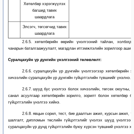
Хөтөлбөр хэрэгжүүлэх
8
багшид тавих
шаардлага
Элсэгч, төгсөгчид тавих
9
шаардлага
2.6.5.
х
өтөлбөрийн өөрийн үнэлгээний тайлан,
холбогд
чанарын
баталгаажуулалт
, магадлан итгэмжлэлийн зори
лгоор
ашигл
Суралцахуйн үр дүнгийн үнэлгээ
ний төлөвлөлт
:
2.6.6.
с
уралцахуйн үр дүнгийн үнэлгээ
гээр
хөтөлбөрийн
з
хичээлийн суралцахуйн үр дүнг
ийн гүйцэтгэлийн түвшнийг
үнэл
нэ.
2.6.7.
ш
ууд бус үнэлгээ болох хичээлийн, төгсөх оюутны, т
санал асуулгаар
хөтөлбөрийн
зорилго,
зорилт болон хөтөлбөр
б
гүйцэтгэлийн үнэлгээ хийнэ.
2.6.8.
я
вцын сорил, тест, бие даалтын ажил, курсын ажил, 
шалгалт
, дипломын төслийн гүйцэтгэлийг үнэлэх
шууд үнэлгээни
суралцахуйн үр дүн
д
гүйцэтгэлийн буюу хүрсэн түвшний үнэлгээ хи