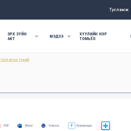
Тусламж
ЭРХ ЗҮЙН
ХУУЛИЙН НЭР
МЭДЭЭ
АКТ
ТОМЬЁО
глэл өгөх тухай
Pdf
Word
Хэвлэх
Хуваалцах