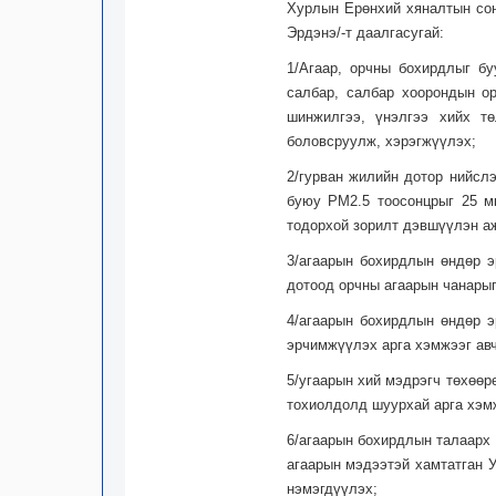
Хурлын Ерөнхий хяналтын сон
Эрдэнэ/-т даалгасугай:
1/Агаар, орчны бохирдлыг б
салбар, салбар хоорондын ор
шинжилгээ, үнэлгээ хийх тө
боловсруулж, хэрэгжүүлэх;
2/гурван жилийн дотор нийсл
буюу PM2.5 тоосонцрыг 25 м
тодорхой зорилт дэвшүүлэн а
3/агаарын бохирдлын өндөр э
дотоод орчны агаарын чанарыг
4/агаарын бохирдлын өндөр э
эрчимжүүлэх арга хэмжээг авч
5/угаарын хий мэдрэгч төхөөр
тохиолдолд шуурхай арга хэм
6/агаарын бохирдлын талаарх 
агаарын мэдээтэй хамтатган 
нэмэгдүүлэх;