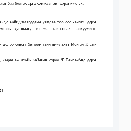
хыг бий болгох арга хэмжээг авч хэрэгжүүлэх;
 бус байгууллагуудын уялдаа холбоог хангах, үүрэг
ганы хугацаанд тогтмол тайлагнах, санхүүжилт,
й долоо хоногт багтаан танилцуулахыг Монгол Улсын
 хөдөө аж ахуйн байнгын хороо /Б.Бейсен/-нд үүрэг
АН