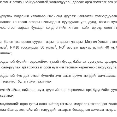
сголыг зохион байгуулсантай холбогдуулан дараах арга хэмжээг авч х
ууруулах үндэсний хөтөлбөр 2025 онд дуусаж байгаатай холбогдуула
олцоог хангасан агаарын бохирдлыг бууруулах урт, дунд, богино хуг
лөвлөгөөг хараат бусаар, хөндлөнгийн хяналт хийх иргэд, олон н
эл болон төвлөрсөн суурин газрын агаарын чанарыг Монгол Улсын ста
3
3
2
кг/м
, РМ10 тоосонцрыг 50 мкг/м
, NO
азотын давхар ислийг 40 мкг
жиллах;
рсдэлтэй бүсийг тодорхойлж, тухайн бүсэд байрлах сургууль, цэцэрл
 сайжруулах арга хэмжээг орон нутгийн төсвийн хөрөнгөөр санхүүжүүлэ
рсдэлтэй бүс дэх эмзэг бүлгийн хүн амын эрүүл мэндийг хамгаалах,
, зорилтот бүлэгт хүрч ажиллах;
өмжийг аймаг, нийслэл, сум, дүүргийн гэр хорооллын өрх бүрд байршуул
жээ авах;
мэдээллийг өдөр тутам олон нийтэд тогтмол мэдээлэх тогтолцоог боловс
Улаанбаатар хот, аймгийн төвүүдийн агаарын бохирдлын хэмжээг мэдээл