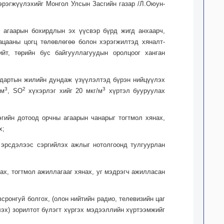
эрэгжүүлэхийг Монгол Улсын Засгийн газар /Л.Оюун-
н агаарын бохирдлын эх үүсвэр бүрд жигд анхаарч,
ацааны цогц төлөвлөгөө болон хэрэгжилтэд хяналт-
ийт, төрийн бус байгууллагуудын оролцоог ханган
ндартын жилийн дундаж үзүүлэлтэд бүрэн нийцүүлэх
3
2
3
/м
, SO
хүхэрлэг хийг 20 мкг/м
хүртэл бууруулах
эгийн дотоод орчны агаарын чанарыг тогтмол хянах,
х;
 эрсдэлээс сэргийлэх ажлыг нотолгоонд тулгуурлан
ах, тогтмол ажиллагааг хянах, уг мэдрэгч ажилласан
ронгуй болгох, (олон нийтийн радио, телевизийн цаг
эх) зорилтот бүлэгт хүргэх мэдээллийн хүртээмжийг