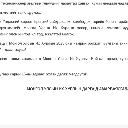
 төхөөрөмжөөр аймгийн төвүүдийг яаралтай хангах, хүний нөөцийн чадав
эгжилтийг танилцуулах;
х Үндэсний хороог Ерөнхий сайд ахалж, холбогдох төрийн болон төрийн
хэрэгжилтийг Монгол Улсын Их Хурлын хавар, намрын ээлжит чуул
ийг олон нийтэд ил тод, нээлттэй болгох.
явцыг Монгол Улсын Их Хурлын 2025 оны намрын ээлжит чуулганы эхни
-т даалгасугай.
яналт тавьж ажиллахыг Монгол Улсын Их Хурлын Байгаль орчин, хүнс,
дугаар сарын 15-ны өдрөөс эхлэн дагаж мөрдсүгэй.
МОНГОЛ УЛСЫН ИХ ХУРЛЫН ДАРГА Д.АМАРБАЯСГАЛ