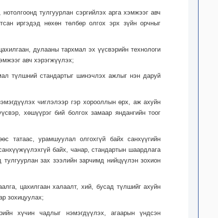
 нотолгоонд тулгуурлан сэргийлэх арга хэмжээг авч
тсан иргэдэд нөхөн төлбөр олгох эрх зүйн орчныг
цахилгаан, дулааны тархмал эх үүсвэрийн технологи
эмжээг авч хэрэгжүүлэх;
хмал түлшний стандартыг шинэчлэх ажлыг нэн даруй
нэмэгдүүлэх чиглэлээр гэр хорооллын өрх, аж ахуйн
үүсвэр, хөшүүрэг бий болгох замаар яндангийн тоог
өөс татаас, урамшуулал олгохгүй байх санхүүгийн
 санхүүжүүлэхгүй байх, чанар, стандартын шаардлага
 тулгуурлан зах зээлийн зарчимд нийцүүлэн зохион
алга, цахилгаан халаалт, хий, бусад түлшийг ахуйн
ар зохицуулах;
орийн хүчин чадлыг нэмэгдүүлэх, агаарын үндсэн