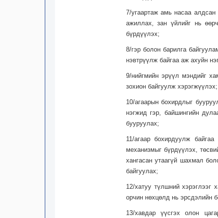
7/угаартаж амь насаа алдсан
ажиллах, зан үйлийг нь өөр
бүрдүүлэх;
8/гэр болон барилга байгуул
нэвтрүүлж байгаа аж ахуйн нэ
9/нийгмийн эрүүл мэндийг х
зохион байгуулж хэрэгжүүлэх;
10/агаарын бохирдлыг бууруу
нэгжид гэр, байшингийн дула
бууруулах;
11/агаар бохирдуулж байгаа
механизмыг бүрдүүлэх, төсвий
хангасан утаагүй шахмал бол
байгуулах;
12/хатуу түлшний хэрэглээг 
орчин нөхцөлд нь эрсдэлийн бо
13/хавдар үүсгэх олон цага