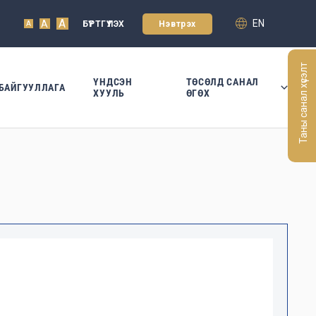
A
EN
A
БҮРТГҮҮЛЭХ
Нэвтрэх
A
Таны санал хүсэлт
ҮНДСЭН
ТӨСӨЛД САНАЛ
БАЙГУУЛЛАГА
ХУУЛЬ
ӨГӨХ