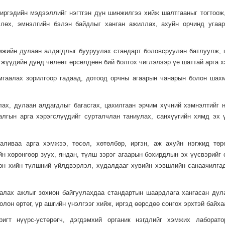
 иргэдийн мэдээллийг нэгтгэн дүн шинжилгээ хийж шалтгааныг тогтоож,
члөх, эмнэлгийн бэлэн байдлыг ханган ажиллах, ахуйн орчинд угаар
амжийн дулаан алдагдлыг бууруулах стандарт боловсруулан батлуулж, 
гжүүдийн дунд чөлөөт өрсөлдөөн бий болгох чиглэлээр үе шаттай арга х
амгаалах зорилгоор гадаад, дотоод орчны агаарын чанарын болон ша
лах, дулаан алдагдлыг багасгах, цахилгаан эрчим хүчний хэмнэлтийг 
алгын арга хэрэгслүүдийг сурталчлан таниулах, санхүүгийн хямд эх 
 аливаа арга хэмжээ, төсөл, хөтөлбөр, иргэн, аж ахуйн нэгжид төр
н хөрөнгөөр зуух, яндан, түлш зэрэг агаарын бохирдлын эх үүсвэрийг
он хийн түлшний үйлдвэрлэл, худалдааг хувийн хэвшлийн санаачилгад
халах ажлыг зохион байгуулахдаа стандартын шаардлага хангасан дула
лон өртөг, үр ашгийн үнэлгээг хийж, иргэд өөрсдөө сонгох эрхтэй байха
ригт нүүрс-устөрөгч, дэгдэмхий органик нэгдлийг хэмжих лаборат