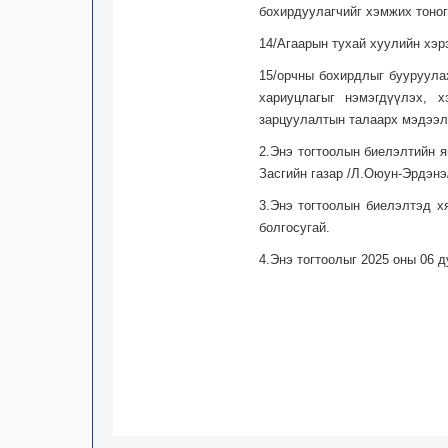
бохирдуулагчийг хэмжих тоног
14/Агаарын тухай хуулийн хэр
15/орчны бохирдлыг бууруула
хариуцлагыг нэмэгдүүлэх, 
зарцуулалтын талаарх мэдээлл
2.Энэ тогтоолын биелэлтийн 
Засгийн газар /Л.Оюун-Эрдэнэ/
3.Энэ тогтоолын биелэлтэд х
болгосугай.
4.Энэ тогтоолыг 2025 оны 06 