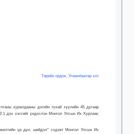
Төрийн ордон, Улаанбаатар хот
лганы хуралдааны дэгийн тухай хуулийн 45 дугаар
10.1 дэх хэсгийг үндэслэн Монгол Улсын Их Хурлаас
гжилтийн үр дүн, шийдэл" сэдэвт Монгол Улсын Их