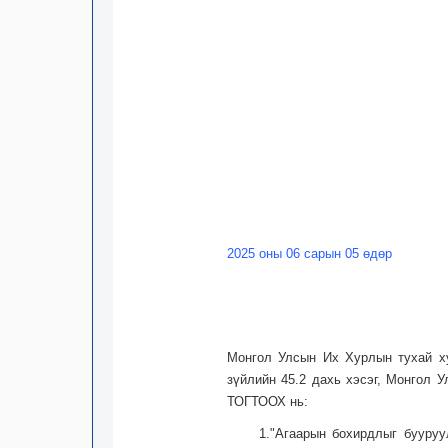
2025 оны 06 сарын 05 өдөр
Монгол Улсын Их Хурлын тухай ху
зүйлийн 45.2 дахь хэсэг, Монгол 
ТОГТООХ нь:
1."Агаарын бохирдлыг бууру