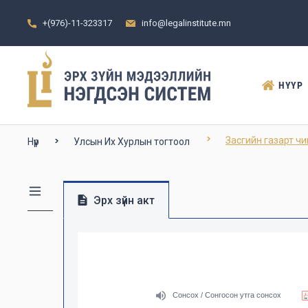
+(976)-11-323317
info@legalinstitute.mn
НҮҮР
Засгийн газарт чи
Нүүр
Улсын Их Хурлын тогтоол
Эрх зүйн акт
Сонсох / Сонгосон утга сонсох