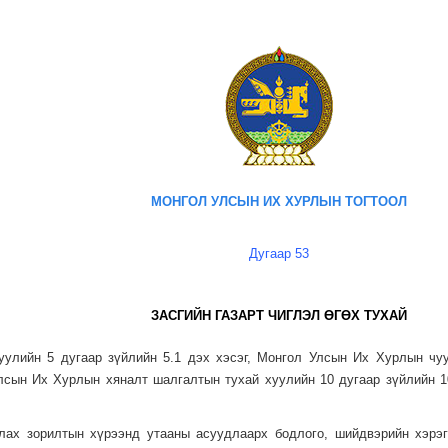
МОНГОЛ УЛСЫН ИХ ХУРЛЫН ТОГТООЛ
Дугаар 53
ЗАСГИЙН ГАЗАРТ ЧИГЛЭЛ ӨГӨХ ТУХАЙ
улийн 5 дугаар зүйлийн 5.1 дэх хэсэг, Монгол Улсын Их Хурлын чуу
Улсын Их Хурлын хяналт шалгалтын тухай хуулийн 10 дугаар зүйлийн 
улах зорилтын хүрээнд утааны асуудлаарх бодлого, шийдвэрийн хэрэ