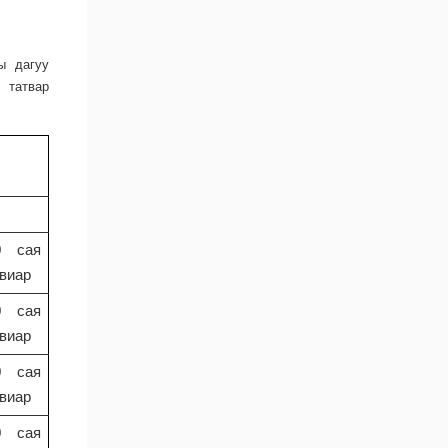
ы дагуу
 татвар
0 сая
увиар
0 сая
увиар
0 сая
увиар
0 сая