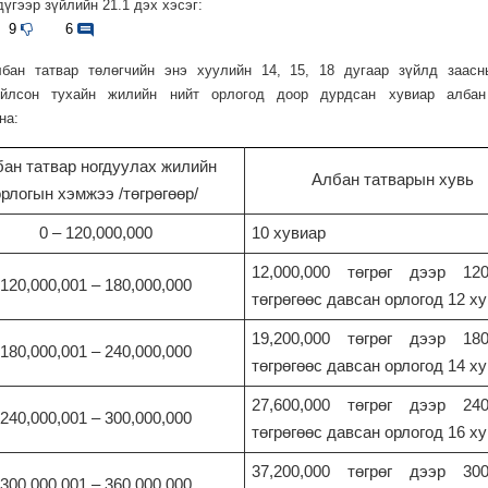
дүгээр зүйлийн 21.1 дэх хэсэг:
9
6
Албан татвар төлөгчийн энэ хуулийн 14, 15, 18 дугаар зүйлд заасн
ойлсон тухайн жилийн нийт орлогод доор дурдсан хувиар албан
на:
ан татвар ногдуулах жилийн
Албан татварын хувь
орлогын хэмжээ /төгрөгөөр/
0 – 120,000,000
10 хувиар
12,000,000 төгрөг дээр 12
120,000,001 – 180,000,000
төгрөгөөс давсан орлогод 12 х
19,200,000 төгрөг дээр 18
180,000,001 – 240,000,000
төгрөгөөс давсан орлогод 14 х
27,600,000 төгрөг дээр 24
240,000,001 – 300,000,000
төгрөгөөс давсан орлогод 16 х
37,200,000 төгрөг дээр 30
300,000,001 – 360,000,000