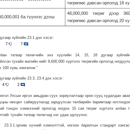
төгрөгөөс давсан орлогод 18 х
48,000,000 төгрөг дээр 36
60,000,001 ба түүнээс дээш
төгрөгөөс давсан орлогод 20 х
дугаар зүйлийн 23.1 дэх хэсэг:
7
7
Албан татвар төлөгчийн энэ хуулийн 14, 15, 18 дугаар зүйлий
йлсон тухайн жилийн нийт 9,600,000 хүртэлх төгрөгийн орлогод ногдуул
г 100 хувь хөнгөлнө."
дугаар зүйлийн 23.3, 23.4 дэх хэсэг:
4
2
онгол Улсын иргэн амьдран суух зориулалтаар орон сууц худалдан авах
уцны нөхцөл сайжруулахад зарцуулсан төлбөрийн баримтаар нотлогдо
ай тэнцэх хэмжээний орлогод ногдох 15 сая төгрөг хүртэлх албан 
лтийг тухайн татвар төлөгчид нэг удаа эдлүүлнэ:
23.3.1.эрчим хүчний хэмнэлттэй, ногоон барилгын стандарт ханга