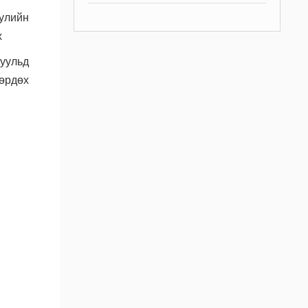
улийн
х
уульд
мөрдөх