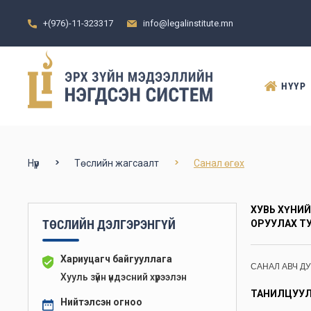
+(976)-11-323317
info@legalinstitute.mn
НҮҮР
Нүүр
Төслийн жагсаалт
Санал өгөх
ХУВЬ ХҮНИ
ТӨСЛИЙН ДЭЛГЭРЭНГҮЙ
ОРУУЛАХ Т
Хариуцагч байгууллага
САНАЛ АВЧ Д
Хууль зүйн үндэсний хүрээлэн
ТАНИЛЦУУЛ
Нийтэлсэн огноо