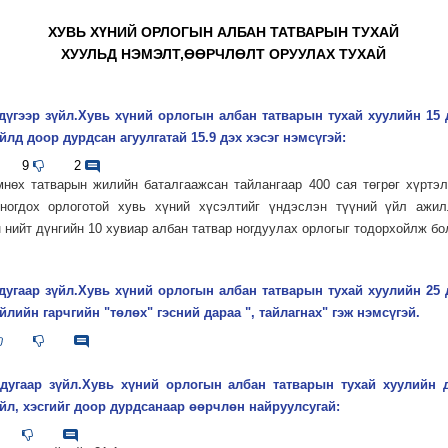
ХУВЬ ХҮНИЙ ОРЛОГЫН АЛБАН ТАТВАРЫН ТУХАЙ
ХУУЛЬД НЭМЭЛТ,ӨӨРЧЛӨЛТ ОРУУЛАХ ТУХАЙ
дүгээр зүйл.Хувь хүний орлогын албан татварын тухай хуулийн 15 
йлд доор дурдсан агуулгатай 15.9 дэх хэсэг нэмсүгэй:
9
2
мнөх татварын жилийн баталгаажсан тайлангаар 400 сая төгрөг хүртэ
 ногдох орлоготой хувь хүний хүсэлтийг үндэслэн түүний үйл ажил
 нийт дүнгийн 10 хувиар албан татвар ногдуулах орлогыг тодорхойлж бо
дугаар зүйл.Хувь хүний орлогын албан татварын тухай хуулийн 25 
йлийн гарчгийн "төлөх" гэсний дараа ", тайлагнах" гэж нэмсүгэй.
 дугаар зүйл.Хувь хүний орлогын албан татварын тухай хуулийн 
йл, хэсгийг доор дурдсанаар өөрчлөн найруулсугай: