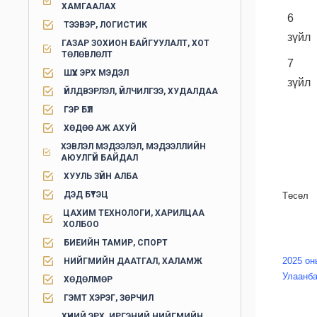
ХАМГААЛАХ
6 д
ТЭЭВЭР, ЛОГИСТИК
зүйл
ГАЗАР ЗОХИОН БАЙГУУЛАЛТ, ХОТ
ТӨЛӨВЛӨЛТ
7 д
ШҮҮХ ЭРХ МЭДЭЛ
зүйл
ҮЙЛДВЭРЛЭЛ, ҮЙЛЧИЛГЭЭ, ХУДАЛДАА
ГЭР БҮЛ
ХӨДӨӨ АЖ АХУЙ
ХЭВЛЭЛ МЭДЭЭЛЭЛ, МЭДЭЭЛЛИЙН
АЮУЛГҮЙ БАЙДАЛ
ХУУЛЬ ЗҮЙН АЛБА
ДЭД БҮТЭЦ
Төсөл
ЦАХИМ ТЕХНОЛОГИ, ХАРИЛЦАА
ХОЛБОО
БИЕИЙН ТАМИР, СПОРТ
2025 оны
НИЙГМИЙН ДААТГАЛ, ХАЛАМЖ
Улаанба
ХӨДӨЛМӨР
ГЭМТ ХЭРЭГ, ЗӨРЧИЛ
ХҮНИЙ ЭРХ, ИРГЭНИЙ НИЙГМИЙН