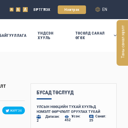
A
EN
A
БҮРТГҮҮЛЭХ
Нэвтрэх
A
Таны санал хүсэлт
ҮНДСЭН
ТӨСӨЛД САНАЛ
БАЙГУУЛЛАГА
ХУУЛЬ
ӨГӨХ
ӨЛТ
БУСАД ТӨСЛҮҮД
УЛСЫН НӨӨЦИЙН ТУХАЙ ХУУЛЬД
ЖИРГЭХ
НЭМЭЛТ ӨӨРЧЛӨЛТ ОРУУЛАХ ТУХАЙ
Үзсэн:
Санал:
Дагасан:
452
25
2