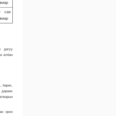
увиар
0 сая
увиар
н дагуу
ах албан
, барих,
х дараах
татварын
сан орон