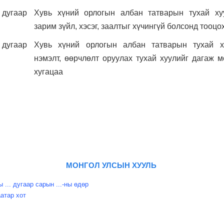
угаар
Хувь хүний орлогын албан татварын тухай ху
зарим зүйл, хэсэг, заалтыг хүчингүй болсонд тооцо
угаар
Хувь хүний орлогын албан татварын тухай х
нэмэлт, өөрчлөлт оруулах тухай хуулийг дагаж 
хугацаа
МОНГОЛ УЛСЫН ХУУЛЬ
 ... дугаар сарын ...-ны өдөр
атар хот