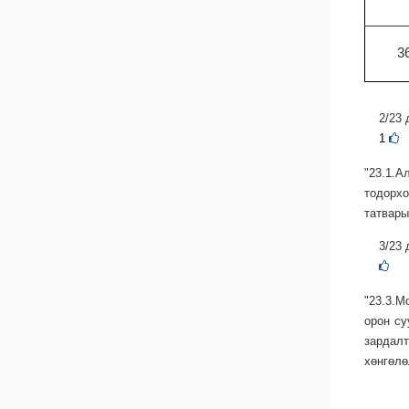
3
2/23 
1
"23.1.
тодорхо
татвары
3/23 
"23.3.М
орон су
зардалт
хөнгөлө