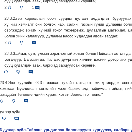
сууц худалдан авах, барихад зарцуулсан хөрөнгө;
2
1
23.3.2.гэр хорооллын орон сууцны дулаан алдагдлыг бууруулах
хүчний хэмнэлт бий болгох нар, салхи, газрын гүний дулааны бол
сэргээгдэх эрчим хүчний тоног төхөөрөмж, дулаалгын материал, ц
болон хийн халаагуур, дулааны насос худалдан авсан зардал;
2
23.3.3.аймаг, сум, улсын зэрэглэлтэй хотын болон Нийслэл хотын даг
Багануур, Багахангай, Налайх дүүргийн хилийн цэсийн дотор анх у
сууц худалдан авах, барихад зарцуулсан хөрөнгө.
23.4.Энэ хуулийн 23.3-т заасан тухайн татварын жилд мөрдөх хөнг
хэмжээг Бүсчилсэн хөгжлийн үзэл баримлалд нийцүүлэн аймаг, ний
иргэдийн Төлөөлөгчдийн хурал, хотын Зөвлөл тогтооно."
дугаар зүйл:
26 дугаар зүйл.Тайланг урьдчилан боловсруулж хүргүүлэх, хялбарш