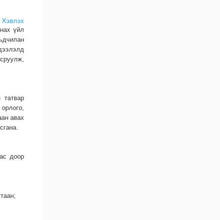
Хэвлэх
гнах үйл
ьдчилан
эдээлэлд
сруулж,
н татвар
 орлого,
аан авах
сгана.
аас доор
таан;