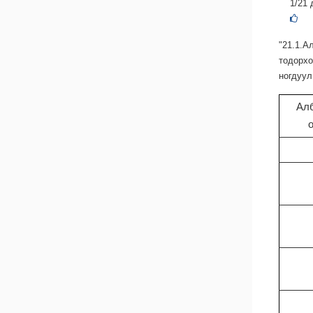
1/21 
"21.1.
тодорх
ногдуул
Алб