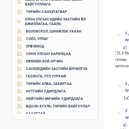
БАЙГУУЛЛАГА
ТӨРИЙН САНХҮҮ, ТАТВАР
ОЛОН УЛСЫН ЭДИЙН ЗАСГИЙН ҮЙЛ
АЖИЛЛАГАА, ГААЛЬ
БОЛОВСРОЛ, ШИНЖЛЭХ УХААН
1 
СОЁЛ, УРЛАГ
зү
ЭРҮҮЛ МЭНД
"15.9.Ө
ОЛОН УЛСЫН ХАРИЛЦАА
татвар
ХҮРЭЭЛЭН БУЙ ОРЧИН
орлогын
САНХҮҮ, ЭДИЙН ЗАСГИЙН ҮЙЛЧИЛГЭЭ
ГЕОЛОГИ, УУЛ УУРХАЙ
2 
ТӨРИЙН АЛБА, ЗАХИРГАА
зү
НУТГИЙН УДИРДЛАГА
1
НИЙТИЙН ӨМЧИЙН УДИРДЛАГА
ҮНДСЭН ХУУЛЬ, ТӨРИЙН БАЙГУУЛАЛ
3
ХААЛТТАЙ
зү