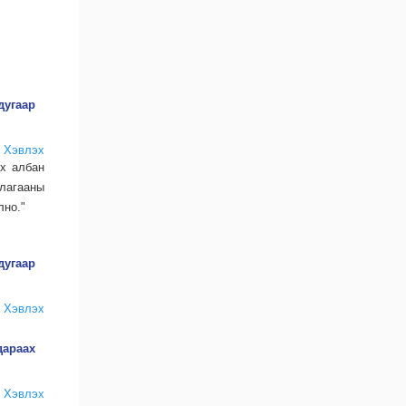
дугаар
Хэвлэх
лх албан
лагааны
лно."
дугаар
Хэвлэх
дараах
Хэвлэх