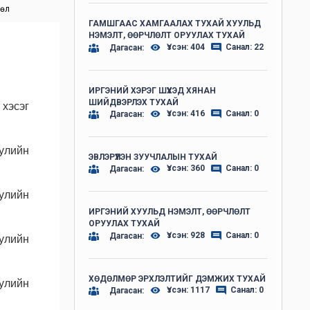
сөл
ГАМШГААС ХАМГААЛАХ ТУХАЙ ХУУЛЬД
НЭМЭЛТ, ӨӨРЧЛӨЛТ ОРУУЛАХ ТУХАЙ
Үзсэн: 404
Санал: 22
Дагасан:
ИРГЭНИЙ ХЭРЭГ ШҮҮХЭД ХЯНАН
ШИЙДВЭРЛЭХ ТУХАЙ
 хэсэг
Үзсэн: 416
Санал: 0
Дагасан:
улийн
ЭВЛЭРҮҮЛЭН ЗУУЧЛАЛЫН ТУХАЙ
Үзсэн: 360
Санал: 0
Дагасан:
улийн
ИРГЭНИЙ ХУУЛЬД НЭМЭЛТ, ӨӨРЧЛӨЛТ
ОРУУЛАХ ТУХАЙ
Үзсэн: 928
Санал: 0
Дагасан:
улийн
ХӨДӨЛМӨР ЭРХЛЭЛТИЙГ ДЭМЖИХ ТУХАЙ
улийн
Үзсэн: 1117
Санал: 0
Дагасан: