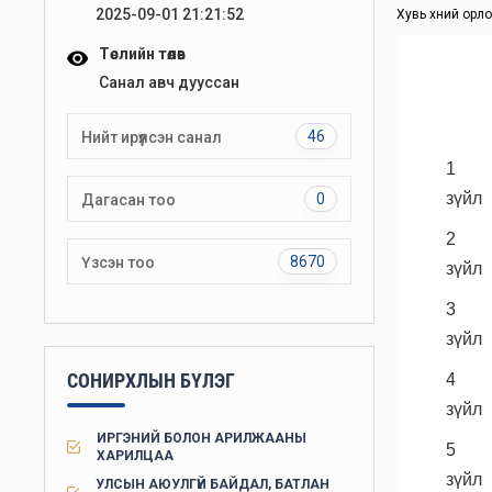
2025-09-01 21:21:52
Хувь хүний орл
Төслийн төлөв
Санал авч дууссан
46
Нийт ирүүлсэн санал
1 д
зүйл
0
Дагасан тоо
2 д
8670
Үзсэн тоо
зүйл
3 д
зүйл
СОНИРХЛЫН БҮЛЭГ
4 д
зүйл
ИРГЭНИЙ БОЛОН АРИЛЖААНЫ
5 д
ХАРИЛЦАА
зүйл
УЛСЫН АЮУЛГҮЙ БАЙДАЛ, БАТЛАН