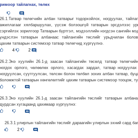
римоор тайлагнах, төлөх
26.1.Татвар төлөгчийн албан татварыг тодорхойлох, ногдуулах, тайла
ажиллагааг хялбаршуулах, үүсэж болзошгүй татварын эрсдэлээс ур
сэргийлэх зорилгоор Татварын бүртгэл, мэдээллийн нэгдсэн сангийн м
үндэслэн татварын албанаас тайлангийн төслийг урьдчилан болов
цахим татварын системээр татвар төлөгчид хүргүүлнэ.
4
2
26.2.Энэ хуулийн 26.1-д заасан тайлангийн төсөлд татвар төлөгчий
ногдох орлого, чөлөөлөх орлого, хасагдах зардал, татвар ногдуулах
ногдуулсан, суутгуулсан, төлсөн болон төлбөл зохих албан татвар, буц
боломжтой татварын хөнгөлөлтийг цахим татварын системээр тооцож, ту
26.3.Энэ хуулийн 26.1-д заасан тайлангийн төслийг татварын албан
дурдсан хугацаанд цахимаар хүргүүлнэ:
26.3.1.улирлын тайлангийн төслийг дараагийн улирлын эхний сард баг
2