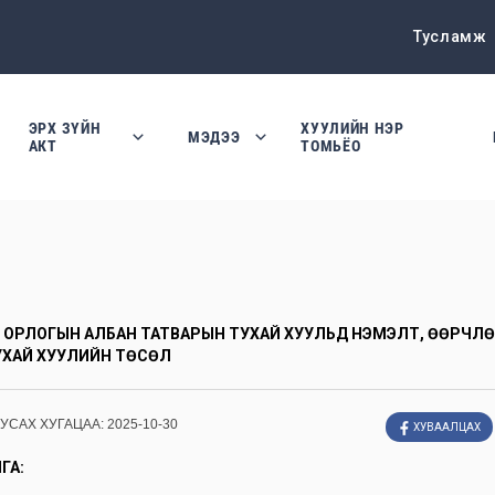
Тусламж
ЭРХ ЗҮЙН
ХУУЛИЙН НЭР
МЭДЭЭ
АКТ
ТОМЬЁО
Й ОРЛОГЫН АЛБАН ТАТВАРЫН ТУХАЙ ХУУЛЬД НЭМЭЛТ, ӨӨРЧЛ
УХАЙ ХУУЛИЙН ТӨСӨЛ
УУСАХ ХУГАЦАА:
2025-10-30
ХУВААЛЦАХ
ГА: