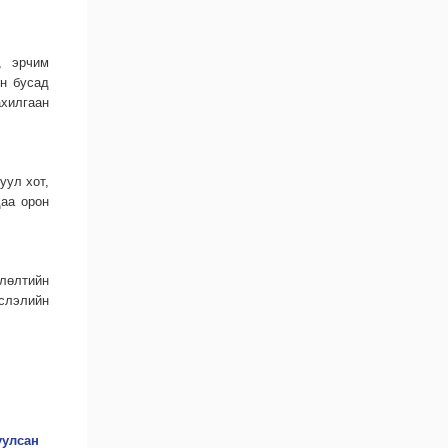
, эрчим
он бусад
ахилгаан
уул хот,
даа орон
өлөлтийн
слэлийн
уулсан