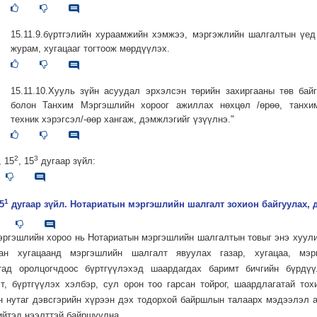
15.11.9.бүртгэлийн хураамжийн хэмжээ, мэргэжлийн шалгалтын үе
журам, хугацааг тогтоож мөрдүүлэх.
15.11.10.Хууль зүйн асуудал эрхэлсэн төрийн захиргааны төв бай
болон Танхим Мэргэшлийн хороог ажиллах нөхцөл /өрөө, танхим
техник хэрэгсэл/-өөр хангаж, дэмжлэгийг үзүүлнэ."
2
3
, 15
, 15
дугаар зүйл:
1
5
дугаар зүйл. Нотариатын мэргэшлийн шалгалт зохион байгуулах, 
эргэшлийн хороо нь Нотариатын мэргэшлийн шалгалтын товыг энэ хуули
ан хугацаанд мэргэшлийн шалгалт явуулах газар, хугацаа, мэр
тад оролцогчдоос бүртгүүлэхэд шаардагдах баримт бичгийн бүрдүү
т, бүртгүүлэх хэлбэр, сул орон тоо гарсан тойрог, шаардлагатай то
н нутаг дэвсгэрийн хүрээн дэх тодорхой байршлын талаарх мэдээлэл 
ийтэд нээлттэй байршуулна.