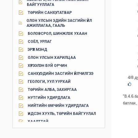
БАЙГУУЛЛАГА
ТӨРИЙН САНХҮҮ, ТАТВАР
ОЛОН УЛСЫН ЭДИЙН ЗАСГИЙН ҮЙЛ
АЖИЛЛАГАА, ГААЛЬ
БОЛОВСРОЛ, ШИНЖЛЭХ УХААН
СОЁЛ, УРЛАГ
ЭРҮҮЛ МЭНД
ОЛОН УЛСЫН ХАРИЛЦАА
ХҮРЭЭЛЭН БУЙ ОРЧИН
САНХҮҮ, ЭДИЙН ЗАСГИЙН ҮЙЛЧИЛГЭЭ
4/8 д
ГЕОЛОГИ, УУЛ УУРХАЙ
ТӨРИЙН АЛБА, ЗАХИРГАА
"8.4.6
НУТГИЙН УДИРДЛАГА
батлах,
НИЙТИЙН ӨМЧИЙН УДИРДЛАГА
ҮНДСЭН ХУУЛЬ, ТӨРИЙН БАЙГУУЛАЛ
ХААЛТТАЙ