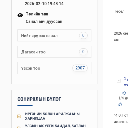
2026-02-10 19:48:14
Төсөл
Төслийн төлөв
Санал авч дууссан
2026
0
Нийт ирүүлсэн санал
хот
0
Дагасан тоо
2907
Үзсэн тоо
1 
хэ
1/4 д
СОНИРХЛЫН БҮЛЭГ
ИРГЭНИЙ БОЛОН АРИЛЖААНЫ
"4.8.Н
ХАРИЛЦАА
ажилтны
УЛСЫН АЮУЛГҮЙ БАЙДАЛ, БАТЛАН