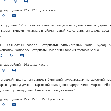
дугаар зүйлийн 12.9, 12.10 дахь хэсэг:
Энэ хуулийн 12.3-т заасан саналыг үндэслэн хууль зүйн асуудал э
 газрын гишүүн нотариатын үйлчилгээний хөлс, зардлын дээд, доод
о.
12.10.Хяналтын зөвлөл нотариатын үйлчилгээний хөлс, бусад з
хөнгөлөх, чөлөөлөх нотариатын үйлдлийн төрлийг тогтоож болно."
дугаар зүйлийн 14.2 дахь хэсэг:
эргэшлийн шалгалтын зардлыг бүртгэлийн хураамжаар, нотариатчийн м
арын түвшинд дүгнэлт гаргахтай холбогдсон зардал болон Мэргэшлийн
д олгох урамшууллыг Танхимаас санхүүжүүлнэ."
дугаар зүйлийн 15.9, 15.10, 15.11 дэх хэсэг: