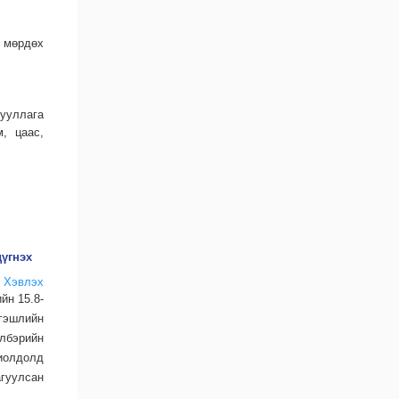
д мөрдөх
гууллага
, цаас,
дүгнэх
Хэвлэх
йн 15.8-
гэшлийн
лбэрийн
хиолдолд
агуулсан