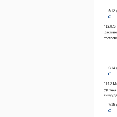
5/12 
"12.9.
Засгийн
тогтоон
6/14 
"14.2.М
ур чадв
гишүүдэ
7/15 