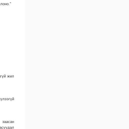
лоно."
шгүй жил
үлээгүй
т заасан
 асуудал