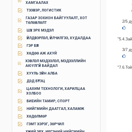
ХАМГААЛАХ
ТЭЭВЭР, ЛОГИСТИК
ГАЗАР ЗОХИОН БАЙГУУЛАЛТ, ХОТ
2/5 д
ТӨЛӨВЛӨЛТ
ШҮҮХ ЭРХ МЭДЭЛ
ҮЙЛДВЭРЛЭЛ, ҮЙЛЧИЛГЭЭ, ХУДАЛДАА
"5.4.За
ГЭР БҮЛ
3/7 д
ХӨДӨӨ АЖ АХУЙ
ХЭВЛЭЛ МЭДЭЭЛЭЛ, МЭДЭЭЛЛИЙН
АЮУЛГҮЙ БАЙДАЛ
"7.6.То
ХУУЛЬ ЗҮЙН АЛБА
ДЭД БҮТЭЦ
ЦАХИМ ТЕХНОЛОГИ, ХАРИЛЦАА
ХОЛБОО
БИЕИЙН ТАМИР, СПОРТ
НИЙГМИЙН ДААТГАЛ, ХАЛАМЖ
ХӨДӨЛМӨР
ГЭМТ ХЭРЭГ, ЗӨРЧИЛ
ХҮНИЙ ЭРХ, ИРГЭНИЙ НИЙГМИЙН