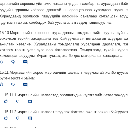
Мэргэшлийн хорооны үйл ажиллагааны үндсэн хэлбэр нь хуралдаан бай
шүүдийн гуравны хоёроос доошгүй нь оролцсоноор хуралдаан хүчин т
 Хуралдаанд оролцсон гишүүдийн олонхийн саналаар хэлэлцсэн асуу
, дүгнэлт гаргаж холбогдох байгууллага, этгээдэд танилцуулна.
15.10.Мэргэшлийн хорооны хуралдааны тэмдэглэлийг хууль зүйн 
эрхэлсэн төрийн захиргааны төв байгууллагын нотариатын асуудал х
ажилтан хөтөлнө. Хуралдааны тэмдэглэлд хуралдаан даргалагч, тэ
хөтлөгч гарын үсэг зурснаар баталгаажна. Тэмдэглэлд тухайн хура
хэлэлцсэн асуудлыг бүрэн тусгаж, холбогдох материалыг хавсаргана.
15.11.Мэргэшлийн хороо мэргэшлийн шалгалт явуулахтай холбогдуул
бүрэн эрхтэй байна:
15.11.1.мэргэшлийн шалгалтад оролцогчдын бүртгэлийг баталгаажуул
15.11.2.мэргэшлийн шалгалт явуулах бэлтгэл ажлыг зохион байгуулах