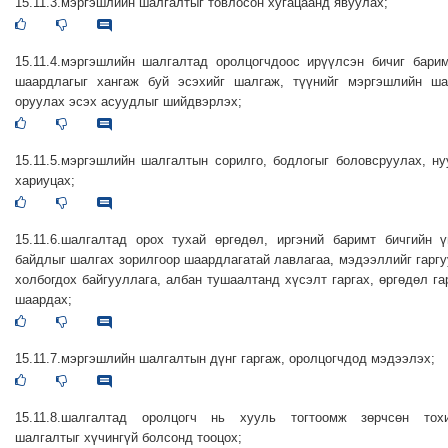
15.11.3.мэргэшлийн шалгалтыг товлосон хугацаанд явуулах;
15.11.4.мэргэшлийн шалгалтад оролцогчдоос ирүүлсэн бичиг бари
шаардлагыг хангаж буй эсэхийг шалгаж, түүнийг мэргэшлийн ша
оруулах эсэх асуудлыг шийдвэрлэх;
15.11.5.мэргэшлийн шалгалтын сорилго, бодлогыг боловсруулах, н
хариуцах;
15.11.6.шалгалтад орох тухай өргөдөл, иргэний баримт бичгийн 
байдлыг шалгах зорилгоор шаардлагатай лавлагаа, мэдээллийг гарг
холбогдох байгууллага, албан тушаалтанд хүсэлт гаргах, өргөдөл га
шаардах;
15.11.7.мэргэшлийн шалгалтын дүнг гаргаж, оролцогчдод мэдээлэх;
15.11.8.шалгалтад оролцогч нь хууль тогтоомж зөрчсөн тох
шалгалтыг хүчингүй болсонд тооцох;