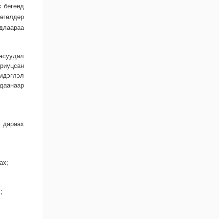
х бөгөөд
өгөлдөр
длаараа
асуудал
ариуцсан
мдэглэл
лдаанаар
ж дараах
ах;
;