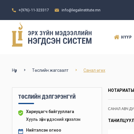
+(976)-11-323317
info@legalinstitute.mn
НҮҮР
Нүүр
Төслийн жагсаалт
Санал өгөх
НОТАРИАТЫ
ТӨСЛИЙН ДЭЛГЭРЭНГҮЙ
САНАЛ АВЧ Д
Хариуцагч байгууллага
Хууль зүйн үндэсний хүрээлэн
ТАНИЛЦУУЛ
Нийтэлсэн огноо