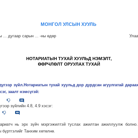
МОНГОЛ УЛСЫН ХУУЛЬ
 оны ... дугаар сарын ... -ны өдөр Улаанб
НОТАРИАТЫН ТУХАЙ ХУУЛЬД НЭМЭЛТ,
ӨӨРЧЛӨЛТ ОРУУЛАХ ТУХАЙ
дүгээр зүйл.Нотариатын тухай хуульд дор дурдсан агуулгатай дараах
сэг, заалт нэмсүгэй:
үгээр зүйлийн 4.8, 4.9 хэсэг:
отариатч нь эрх зүйч мэргэжилтэй туслах ажилтан ажиллуулж болно.
 бүртгэлийг Танхим хөтөлнө.