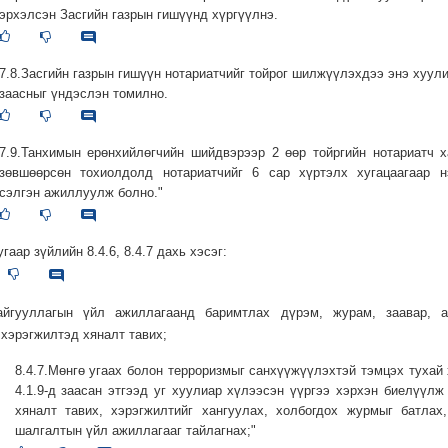
эрхэлсэн Засгийн газрын гишүүнд хүргүүлнэ.
7.8.Засгийн газрын гишүүн нотариатчийг тойрог шилжүүлэхдээ энэ хуули
заасныг үндэслэн томилно.
7.9.Танхимын ерөнхийлөгчийн шийдвэрээр 2 өөр тойргийн нотариатч 
зөвшөөрсөн тохиолдолд нотариатчийг 6 сар хүртэлх хугацаагаар н
сэлгэн ажиллуулж болно."
угаар зүйлийн 8.4.6, 8.4.7 дахь хэсэг:
.байгууллагын үйл ажиллагаанд баримтлах дүрэм, журам, заавар, а
 хэрэгжилтэд хяналт тавих;
8.4.7.Мөнгө угаах болон терроризмыг санхүүжүүлэхтэй тэмцэх тухай
4.1.9-д заасан этгээд уг хуулиар хүлээсэн үүргээ хэрхэн биелүүлж
хяналт тавих, хэрэгжилтийг хангуулах, холбогдох журмыг батлах
шалгалтын үйл ажиллагааг тайлагнах;"