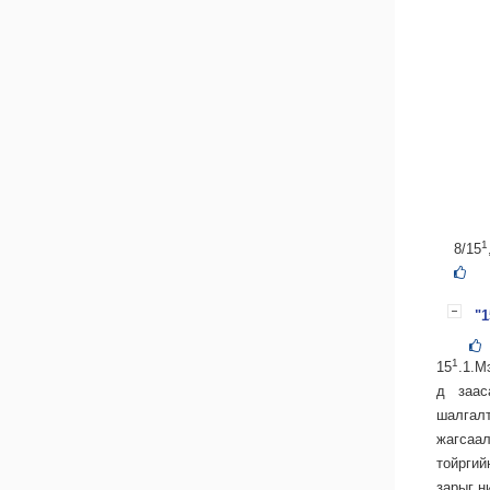
1
8/15
"1
1
15
.1.М
д заас
шалгал
жагсаал
тойргий
зарыг н