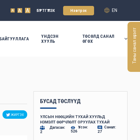
A
EN
A
БҮРТГҮҮЛЭХ
Нэвтрэх
A
Таны санал хүсэлт
ҮНДСЭН
ТӨСӨЛД САНАЛ
БАЙГУУЛЛАГА
ХУУЛЬ
ӨГӨХ
БУСАД ТӨСЛҮҮД
ЖИРГЭХ
УЛСЫН НӨӨЦИЙН ТУХАЙ ХУУЛЬД
НЭМЭЛТ ӨӨРЧЛӨЛТ ОРУУЛАХ ТУХАЙ
Үзсэн:
Санал:
Дагасан:
526
27
2