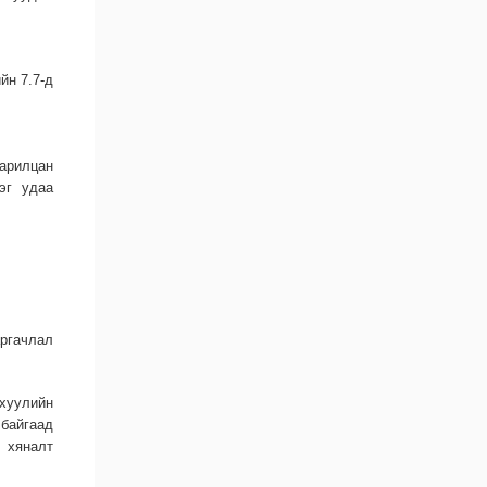
йн 7.7-д
харилцан
эг удаа
ргачлал
 хуулийн
 байгаад
, хяналт