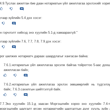
4.9.Туслах ажилтан бие даан нотариатын үйл ажиллагаа эрхлэхийг хориг
угаар зүйлийн 5.4 дэх хэсэг:
йн гэрчлэлт хийхэд энэ хуулийн 5.1-д хамаарахгүй."
угаар зүйлийн 7.6, 7.7, 7.8, 7.9 дэх хэсэг:
йрог шилжих нотариатч дараах шаардлагыг хангасан байна:
7.6.1.нотариатын үйл ажиллагаа эрхэлж байгаа тойрогтоо 5-аас доо
ажилласан байх;
7.6.2.нотариатын үйл ажиллагаа эрхлэх зөвшөөрлийг нь түдгэлзү
байх; 7.6.3.сахилгын шийтгэлгүй байх.
7.7.Энэ хуулийн 15.1-д заасан Мэргэшлийн хороо энэ хуулийн 7.4-
мэргэшлийн шалгалт өгсөн нотариатчийн шалгалтын дүнг хууль зүйн