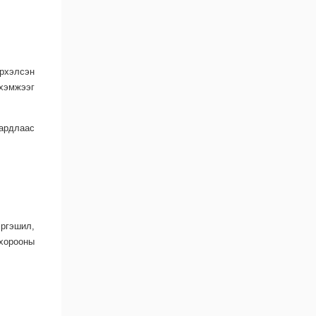
рхэлсэн
 хэмжээг
ардлаас
эргэшил,
 хорооны