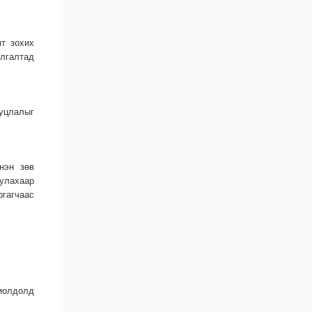
мт зохих
лгалтад
ууцлалыг
үнэн зөв
уулахаар
ргагчаас
иолдолд