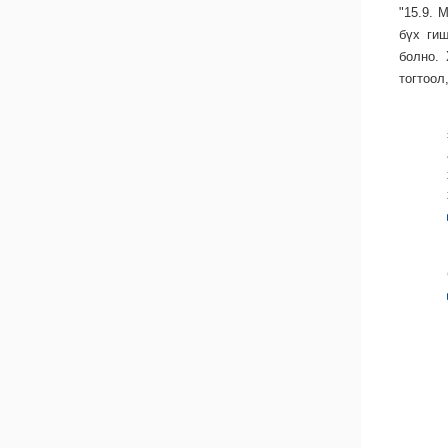
"15.9. 
бүх ги
болно.
тогтоол