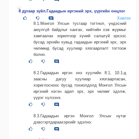
8 дугаар зүйл.Гадаадын иргэний эрх, үүргийн онцлог
Хэвлэх
8.1.Монгол Улсын тусгаар тогтнол, үндэсний
аюулгүй байдлыг хангах, нийтийн хэв журмыг
хамгаалах зорилгоор хүний салшгүй эрхээс
бусад эрхийн хувьд гадаадын иргэний эрх, эрх
чөлөөнд бусад хуулиар хязгаарлалт тогтоож
болно.
8.2.Гадаадын иргэн энэ хуулийн 8.1, 10.1-д
заасны дагуу хуулиар хязгаарласан,
хориглосноос бусад тохиолдолд Монгол Улсын
иргэний нэгэн адил эрх, эрх чөлөөг эдэлж,
үүрэг хүлээнэ.
8.3.Гадаадын иргэн Монгол Улсын нутаг
дэвсгэртдараахэрхийг эдэлнэ: