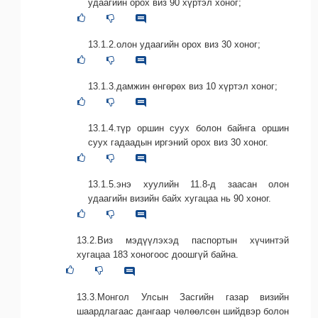
удаагийн орох виз 90 хүртэл хоног;
13.1.2.олон удаагийн орох виз 30 хоног;
13.1.3.дамжин өнгөрөх виз 10 хүртэл хоног;
13.1.4.түр оршин суух болон байнга оршин
суух гадаадын иргэний орох виз 30 хоног.
13.1.5.энэ хуулийн 11.8-д заасан олон
удаагийн визийн байх хугацаа нь 90 хоног.
13.2.Виз мэдүүлэхэд паспортын хүчинтэй
хугацаа 183 хоногоос доошгүй байна.
13.3.Монгол Улсын Засгийн газар визийн
шаардлагаас дангаар чөлөөлсөн шийдвэр болон