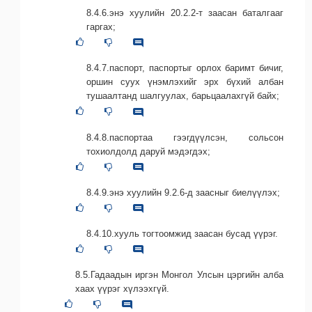
8.4.6.энэ хуулийн 20.2.2-т заасан баталгааг
гаргах;
8.4.7.паспорт, паспортыг орлох баримт бичиг,
оршин суух үнэмлэхийг эрх бүхий албан
тушаалтанд шалгуулах, барьцаалахгүй байх;
8.4.8.паспортаа гээгдүүлсэн, сольсон
тохиолдолд даруй мэдэгдэх;
8.4.9.энэ хуулийн 9.2.6-д заасныг биелүүлэх;
8.4.10.хууль тогтоомжид заасан бусад үүрэг.
8.5.Гадаадын иргэн Монгол Улсын цэргийн алба
хаах үүрэг хүлээхгүй.