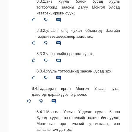
8.3.1.энэ хууль болон бусад хууль
тогтоомжид заасны дагуу Монгол Улсад
нэвтрэх, оршин суух;
8.3.2.улсын онц чухал объектод Засгийн
газрын зөвшөөрснөөр ажиллах;
8.3.3.улс төрийн орогнол хүсэх;
8.3.4.хууль тогтоомжид заасан бусад эрх.
8.4.Гадаадын иргэн Монгол Улсын нутаг
дэвсгэртдараахүүрэг хүлээнэ:
8.4.1.Монгол Улсын Үндсэн хууль болон
бусад хууль тогтоомжийг сахин биелүүлж,
Монголын ард түмний уламжлал, зан
заншлыг хүндэтгэх;