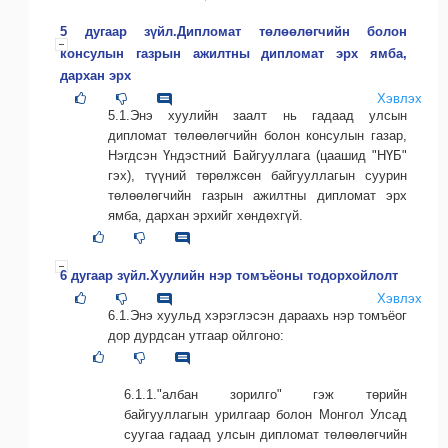
5 дугаар зүйл.Дипломат төлөөлөгчийн болон
консулын газрын ажилтны дипломат эрх ямба,
дархан эрх
Хэвлэх
5.1.Энэ хуулийн заалт нь гадаад улсын
дипломат төлөөлөгчийн болон консулын газар,
Нэгдсэн Үндэстний Байгууллага (цаашид "НҮБ"
гэх), түүний төрөлжсөн байгууллагын суурин
төлөөлөгчийн газрын ажилтны дипломат эрх
ямба, дархан эрхийг хөндөхгүй.
6 дугаар зүйл.Хуулийн нэр томъёоны тодорхойлолт
Хэвлэх
6.1.Энэ хуульд хэрэглэсэн дараахь нэр томъёог
дор дурдсан утгаар ойлгоно:
6.1.1."албан зорилго" гэж төрийн
байгууллагын урилгаар болон Монгол Улсад
суугаа гадаад улсын дипломат төлөөлөгчийн