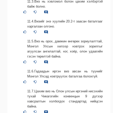
11.3.Виз нь хэвлэмэл болон цахим хэлбэртэй
байж болно.
11.4.Визийг энэ хуулийн 20.2-т заасан баталгааг
харгалзан олгоно.
11.5.Виз нь орох, дамжин өнгөрөх зориулалттай,
Монгол Улсын хилээр нэвтрэх зорилгыг
агуулсан ангилалтай, нэг, хоёр, олон удаагийн
гэсэн төрөлтэй байна.
11.6.Гадаадын иргэн виз авсан нь түүнийг
Монгол Улсад нэвтрүүлэх баталгаа болохгүй.
11.7.Цахим виз нь Олон улсын иргэний нисэхийн
тухай Чикагогийн конвенцын 9 дүгээр
хавсралтын холбогдох стандартад нийцсэн
байна.