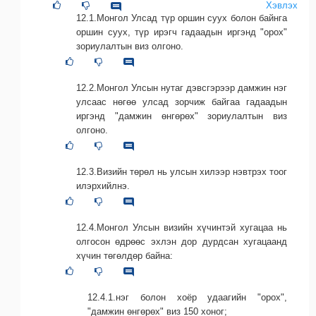
Хэвлэх
12.1.Монгол Улсад түр оршин суух болон байнга
оршин суух, түр ирэгч гадаадын иргэнд "орох"
зориулалтын виз олгоно.
12.2.Монгол Улсын нутаг дэвсгэрээр дамжин нэг
улсаас нөгөө улсад зорчиж байгаа гадаадын
иргэнд "дамжин өнгөрөх" зориулалтын виз
олгоно.
12.3.Визийн төрөл нь улсын хилээр нэвтрэх тоог
илэрхийлнэ.
12.4.Монгол Улсын визийн хүчинтэй хугацаа нь
олгосон өдрөөс эхлэн дор дурдсан хугацаанд
хүчин төгөлдөр байна:
12.4.1.нэг болон хоёр удаагийн "орох",
"дамжин өнгөрөх" виз 150 хоног;