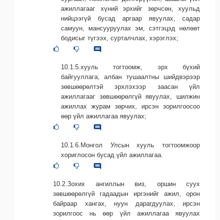
ажиллагааг хүний эрхийг зөрчсөн, хуульд
нийцээгүй бусад аргаар явуулах, садар
самуун, мансууруулах эм, сэтгэцэд нөлөөт
бодисыг түгээх, сурталчлах, хэрэглэх;
10.1.5.хууль тогтоомж, эрх бүхий
байгууллага, албан тушаалтны шийдвэрээр
зөвшөөрөлтэй эрхлэхээр заасан үйл
ажиллагааг зөвшөөрөлгүй явуулах, шилжин
ажиллах журам зөрчих, ирсэн зорилгоосоо
өөр үйл ажиллагаа явуулах;
10.1.6.Монгол Улсын хууль тогтоомжоор
хориглосон бусад үйл ажиллагаа.
10.2.Зохих ангиллын виз, оршин суух
зөвшөөрөлгүй гадаадын иргэнийг ажил, орон
байраар хангах, нуун дарагдуулах, ирсэн
зорилгоос нь өөр үйл ажиллагаа явуулах