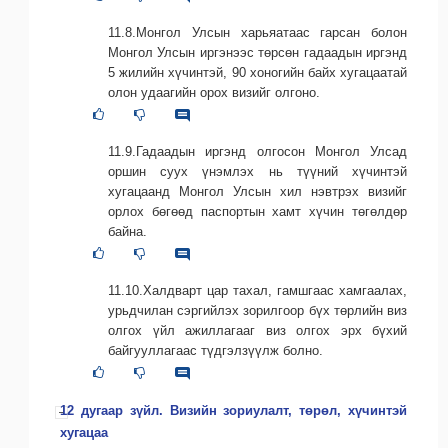
11.8.Монгол Улсын харьяатаас гарсан болон
Монгол Улсын иргэнээс төрсөн гадаадын иргэнд
5 жилийн хүчинтэй, 90 хоногийн байх хугацаатай
олон удаагийн орох визийг олгоно.
11.9.Гадаадын иргэнд олгосон Монгол Улсад
оршин суух үнэмлэх нь түүний хүчинтэй
хугацаанд Монгол Улсын хил нэвтрэх визийг
орлох бөгөөд паспортын хамт хүчин төгөлдөр
байна.
11.10.Халдварт цар тахал, гамшгаас хамгаалах,
урьдчилан сэргийлэх зорилгоор бүх төрлийн виз
олгох үйл ажиллагааг виз олгох эрх бүхий
байгууллагаас түдгэлзүүлж болно.
12 дугаар зүйл. Визийн зориулалт, төрөл, хүчинтэй
хугацаа