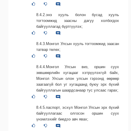
8.4.2.энэ хууль болон бусад хууль
тогтоомжид заасны дагуу холбогдох
байгууллагад бүртгүүлэх;
8.4.3.Монгол Улсын хууль тогтоомжид заасан
татвар төлөх;
8.4.4.Монгол Улсын виз, оршин суух
зөвшөөрлийн хугацааг хэтрүүлэхгүй байх,
Монгол Улсын олон улсын гэрээнд өөрөөр
заагаагүй бол уг хугацаанд буюу эрх бүхий
байгууллагын шаардсанаар тус улсаас гарах;
8.4.5.паспорт, эсхүл Монгол Улсын эрх бүхий
байгууллагаас олгосон оршин суух
үнэмлэхийг биедээ авч явах;