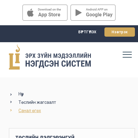
БҮРТГҮҮЛЭХ
Нэвтрэх
Нүүр
Төслийн жагсаалт
Санал өгөх
ТӨСЛИЙН ДЭЛГЭРЭНГҮЙ