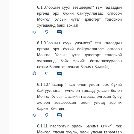
6.1.8."оршин суух зөвшөөрөл" гэж гадаадын
иргэнд эрх бүхий байгууллагаас олгосон
Монгол Улсын нутаг дэвсгэрт тодорхой
хугацаанд байх эрхийг;
6.1.9."оршин суух үнэмлэх" гэж гадаадын
иргэнд эрх бүхий байгууллагаас олгосон
Монгол Улсын нутаг дэвсгэрт тодорхой
хугацаанд байх эрхийг баталгаажуулсан
цахим болон хэвлэмэл баримт бичгийг;
6.1.10."паспорт" гэж олон улсын эрх бүхий
байгууллага, түүнчлэн гадаад улсын болон
Монгол Улсын Засгийн газраас олгосон буюу
хүлээн зөвшөөрсөн олон улсад зорчих
баримт бичгийг;
6.1.11."паспортыг орлох баримт бичиг" гэж
Монгол Улсын хууль, олон улсын гэрээгээр