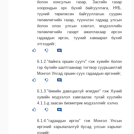
болон консулын газар, Засгийн газар
хоорондын эрх бүхий байгууллага, НҮБ,
түүний төрөлжсөн байгууллагын суурин
төлөөлөгчийн газар, түүнчлэн гадаад улсын
болон олон улсын хэвлэл, мэдээллийн
төлөөлөгчийн газарт ажиллахаар ирсэн
гадаадын иргэн, түүний хамаарал бүхий
этгээдийг;
6.1.2."байнга оршин суугч" гэж хувийн болон
гэр бүлийн шалтгаанаар тогтвор суурьшилтай
Монгол Улсад оршин суух гадаадын иргэнийг;
6.1.3."биеийн давхцахгүй өгөгдөл" гэж Хүний
хувийн мэдээлэл хамгаалах тухай хуулийн
4.1.1-д заасан биометрик мэдээллийг хэлнэ.
6.1.4."гадаадын иргэн" гэж Монгол Улсын
иргэний харьяалалгүй бусад улсын харьяат
хүнийг;