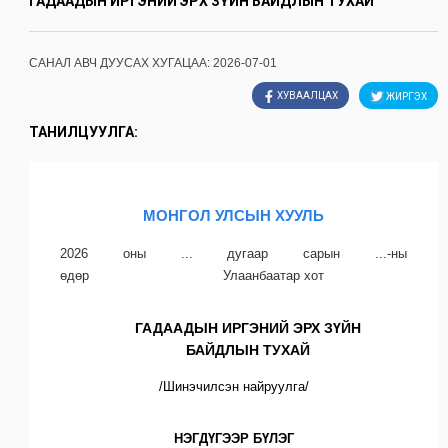
ГАДААДЫН ИРГЭНИЙ ЭРХ ЗҮЙН БАЙДЛЫН ТУХАЙ
САНАЛ АВЧ ДУУСАХ ХУГАЦАА:
2026-07-01
ХУВААЛЦАХ
ЖИРГЭХ
ТАНИЛЦУУЛГА:
МОНГОЛ УЛСЫН ХУУЛЬ
2026 оны ... дугаар сарын ...-ны
өдөр Улаанбаатар хот
ГАДААДЫН ИРГЭНИЙ ЭРХ ЗҮЙН
БАЙДЛЫН ТУХАЙ
/Шинэчилсэн найруулга/
НЭГДҮГЭЭР БҮЛЭГ