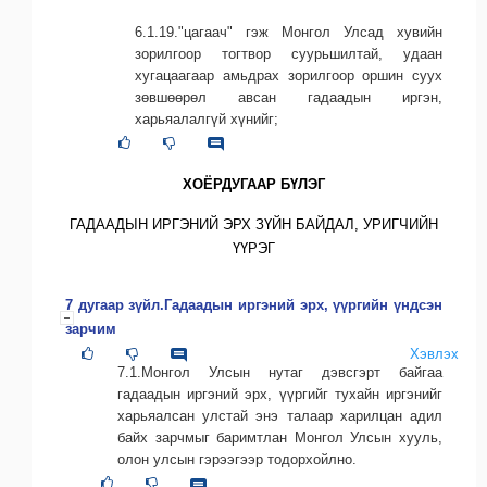
6.1.19."цагаач" гэж Монгол Улсад хувийн
зорилгоор тогтвор суурьшилтай, удаан
хугацаагаар амьдрах зорилгоор оршин суух
зөвшөөрөл авсан гадаадын иргэн,
харьяалалгүй хүнийг;
ХОЁРДУГААР БҮЛЭГ
ГАДААДЫН ИРГЭНИЙ ЭРХ ЗҮЙН БАЙДАЛ, УРИГЧИЙН
ҮҮРЭГ
7 дугаар зүйл.Гадаадын иргэний эрх, үүргийн үндсэн
зарчим
Хэвлэх
7.1.Монгол Улсын нутаг дэвсгэрт байгаа
гадаадын иргэний эрх, үүргийг тухайн иргэнийг
харьяалсан улстай энэ талаар харилцан адил
байх зарчмыг баримтлан Монгол Улсын хууль,
олон улсын гэрээгээр тодорхойлно.