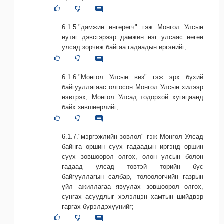
6.1.5."дамжин өнгөрөгч" гэж Монгол Улсын
нутаг дэвсгэрээр дамжин нэг улсаас нөгөө
улсад зорчиж байгаа гадаадын иргэнийг;
6.1.6."Монгол Улсын виз" гэж эрх бүхий
байгууллагаас олгосон Монгол Улсын хилээр
нэвтрэх, Монгол Улсад тодорхой хугацаанд
байх зөвшөөрлийг;
6.1.7."мэргэжлийн зөвлөл" гэж Монгол Улсад
байнга оршин суух гадаадын иргэнд оршин
суух зөвшөөрөл олгох, олон улсын болон
гадаад улсад төвтэй төрийн бус
байгууллагын салбар, төлөөлөгчийн газрын
үйл ажиллагаа явуулах зөвшөөрөл олгох,
сунгах асуудлыг хэлэлцэн хамтын шийдвэр
гаргах бүрэлдэхүүнийг;