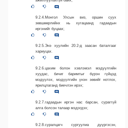
ажиллуулахгүй байх;
9.2.4.Монгол Улсын виз, оршин суух
зөвшөөрлийнх нь хугацаанд гадаадын
иргэнийг буцаах;
9.2.5.Энэ хуулийн 20.2-д заасан баталгааг
хариуцах.
9.2.6.цахим болон хэвлэмэл мэдүүлгийн
хуудас, бичиг баримтыг бүрэн гүйцэд
мэдүүлэх, мэдүүлгийн үнэн зөвийг нотлох,
ярилцлаганд биечлэн ирэх;
9.2.7.гадаадын иргэн нас барсан, сураггүй
алга болсон талаар мэдэгдэх;
9.2.8.суралцагч сургуулиа дүүргэсэн,