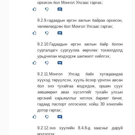
орхисон бол Монгол Улсаас гаргах;
9.2.9.гадаадын иргэн ажлын байраа орхисон,
чөлөөлөгдсөн бол Монгол Улсаас гаргах;
9.2.10.Гадаадын иргэн ажлын байр болон
сургалцагч сургуулиа өөрчлөх тохиолдолд
урьдчилан мэдэгдэж шилжилт хийлгэх;
9.2.11.Монгол Улсад байх хугацаандаа
хүүхэд төрүүлсэн, хууль ёсоор үрчлэн авсан
бол энэ тухайгаа мэдэгдэж, оршин суух
зөвшөөрөл авах хүсэлтийг тухайн улсын
иргэний харьяаллыг нотлох баримт бичиг,
гадаад паспорт олгосноос хойш 30 хоногийн
дотор гаргах;
9.2.12.энэ хуулийн 8.4.8-д заасныг даруй
мэдэгдэх;