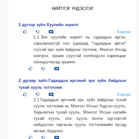
НИЙТЛЭГ ҮНДЭСЛЭЛ
1 дүгээр зүйл.Хуулийн зорилт
Хэвлэх
1.1.Энэ хуулийн зорилт нь гадаадын иргэн,
харьяалалгүй хүн (цаашид "гадаадын иргэн"
гэх)-ий эрх зүйн байдлыг тогтоож, Монгол Улсад
нэвтрэх, оршин суухтай холбогдсон харилцааг
зохицуулахад оршино.
2 дугаар зүйл.Гадаадын иргэний эрх зүйн байдлын
тухай хууль тогтоомж
Хэвлэх
2.1.Гадаадын иргэний эрх зүйн байдлын тухай
хууль тогтоомж нь Монгол Улсын Үндсэн хууль,
Харьяатын тухай хууль, Монгол Улсын хилийн
тухай хууль, энэ хууль болон эдгээртэй
нийцүүлэн гаргасан хууль тогтоомжийн бусад
актаас бүрдэнэ.