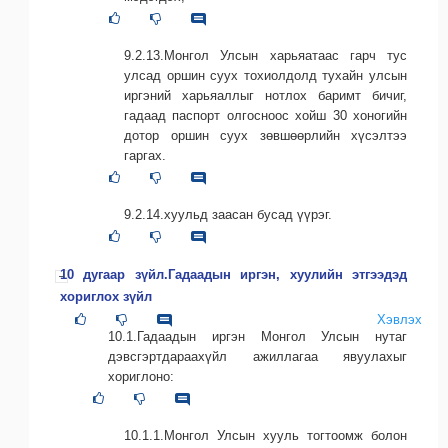
9.2.13.Монгол Улсын харьяатаас гарч тус
улсад оршин суух тохиолдолд тухайн улсын
иргэний харьяаллыг нотлох баримт бичиг,
гадаад паспорт олгосноос хойш 30 хоногийн
дотор оршин суух зөвшөөрлийн хүсэлтээ
гаргах.
9.2.14.хуульд заасан бусад үүрэг.
10 дугаар зүйл.Гадаадын иргэн, хуулийн этгээдэд
хориглох зүйл
Хэвлэх
10.1.Гадаадын иргэн Монгол Улсын нутаг
дэвсгэртдараахүйл ажиллагаа явуулахыг
хориглоно:
10.1.1.Монгол Улсын хууль тогтоомж болон