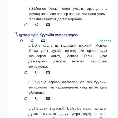
2.2.Монгол Улсын олон улсын гэрээнд энэ
хуульд зааснаас өөрөөр заасан бол олон улсын
гэрээний заалтыг дагаж мөрдөнө.
3 дугаар зүйл.Хуулийн хамрах хүрээ
Хэвлэх
3.1.Энэ хууль нь гадаадын иргэнийг Монгол
Улсад урих, тухайн иргэнд виз, оршин суух
зөвшөөрөл олгох, Монгол Улсын нутаг
дэвсгэрээр дамжин өнгөрөх харилцааг
зохицуулна.
3.2.Хуульд өөрөөр заагаагүй бол энэ хуулийн
зохицуулалт нь харьяалалгүй хүнд нэгэн адил
үйлчилнэ.
3.3.Нэгдсэн Үндэсний Байгууллагаас гаргасан
дүрэм, журмын дагуу дүрвэгсдэд олгосон