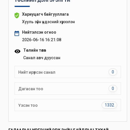
Хариуцагч байгууллага
Хууль зүйн үндэсний хүрээлэн
Нийтэлсэн огноо
2026-06-16 16:21:08
Төслийн төлөв
Санал авч дууссан
0
Нийт ирүүлсэн санал
0
Дагасан тоо
1332
Үзсэн тоо