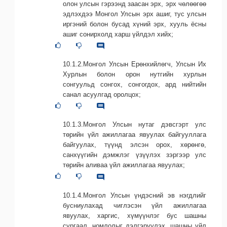
олон улсын гэрээнд заасан эрх, эрх чөлөөгөө
эдлэхдээ Монгол Улсын эрх ашиг, тус улсын
иргэний болон бусад хүний эрх, хууль ёсны
ашиг сонирхолд харш үйлдэл хийх;
10.1.2.Монгол Улсын Ерөнхийлөгч, Улсын Их
Хурлын болон орон нутгийн хурлын
сонгуульд сонгох, сонгогдох, ард нийтийн
санал асуулгад оролцох;
10.1.3.Монгол Улсын нутаг дэвсгэрт улс
төрийн үйл ажиллагаа явуулах байгууллага
байгуулах, түүнд элсэн орох, хөрөнгө,
санхүүгийн дэмжлэг үзүүлэх зэргээр улс
төрийн аливаа үйл ажиллагаа явуулах;
10.1.4.Монгол Улсын үндэсний эв нэгдлийг
бусниулахад чиглэсэн үйл ажиллагаа
явуулах, харгис, хүмүүнлэг бус шашны
сургаал, номлолыг дэлгэрүүлэх, шашны үйл