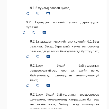
9.1.5.хуульд заасан бусад.
9.2. Гадаадын иргэнийг уригч дараахүүрэг
хүлээнэ:
9.2.1.гадаадын иргэнийг энэ хуулийн 6.1.15-д
зааснаас бусад бүртгэлийг хууль тогтоомжид
заасны дагуу зохих байгууллагад бүртгүүлэх;
9.2.2.эрх бүхий байгууллагын
зөвшөөрөлгүйгээр өөр аж ахуйн нэгж,
байгууллагад шилжүүлэн ажиллуулахгүй
байх;
9.2.3.эрх бүхий байгууллагын зөвшөөрлөөр
хөнгөлөлт, чөлөөлөлтөд хамрагдсан бол өөр
аж ахуйн нэгж, байгууллагад шилжүүлэн