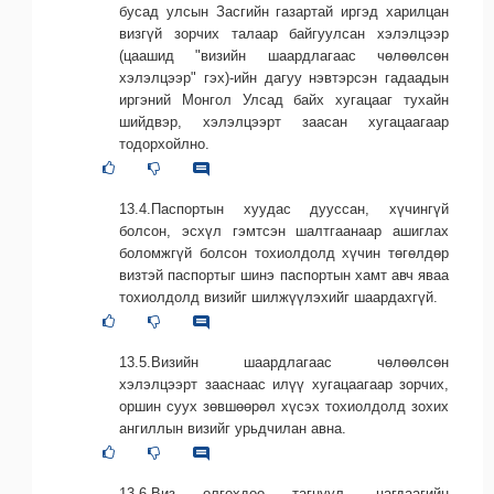
бусад улсын Засгийн газартай иргэд харилцан
визгүй зорчих талаар байгуулсан хэлэлцээр
(цаашид "визийн шаардлагаас чөлөөлсөн
хэлэлцээр" гэх)-ийн дагуу нэвтэрсэн гадаадын
иргэний Монгол Улсад байх хугацааг тухайн
шийдвэр, хэлэлцээрт заасан хугацаагаар
тодорхойлно.
13.4.Паспортын хуудас дууссан, хүчингүй
болсон, эсхүл гэмтсэн шалтгаанаар ашиглах
боломжгүй болсон тохиолдолд хүчин төгөлдөр
визтэй паспортыг шинэ паспортын хамт авч яваа
тохиолдолд визийг шилжүүлэхийг шаардахгүй.
13.5.Визийн шаардлагаас чөлөөлсөн
хэлэлцээрт зааснаас илүү хугацаагаар зорчих,
оршин суух зөвшөөрөл хүсэх тохиолдолд зохих
ангиллын визийг урьдчилан авна.
13.6.Виз олгохдоо тагнуул, цагдаагийн