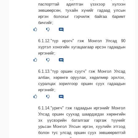
паспорттай адилтган үзэхээр хүлээн
зөвшөөрсөн, тухайн хүнийг гадаад улсын
иргэн болохыг гэрчилж байгаа баримт
бичгийг;
6.1.12."түр ирэгч" гэж Монгол Улсад 90
хүртэл хоногийн хугацаагаар ирсэн гадаадын
иргэнийг;
6.1.13."түр оршин суугч" гэж Монгол Улсад
албан, хөрөнгө оруулах, хөдөлмөр эрхлэх,
суралцах зорилгоор оршин суух гадаадын
иргэнийг;
6.1.14."уригч" гэж гадаадын иргэнийг Монгол
Улсад оршин суухад шаардагдах хөрөнгийн
эх үүсвэрийн баталгааг гаргаж түүнийг
урьсан Монгол Улсын иргэн, хуулийн этгээд
болон тус улсад оршин суух зөвшөөрөлтэй