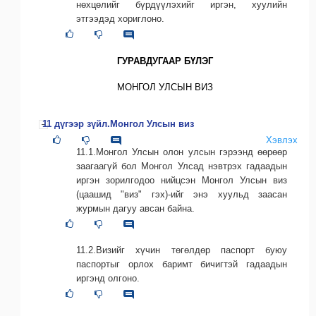
нөхцөлийг бүрдүүлэхийг иргэн, хуулийн
этгээдэд хориглоно.
ГУРАВДУГААР БҮЛЭГ
МОНГОЛ УЛСЫН ВИЗ
11 дүгээр зүйл.Монгол Улсын виз
Хэвлэх
11.1.Монгол Улсын олон улсын гэрээнд өөрөөр
заагаагүй бол Монгол Улсад нэвтрэх гадаадын
иргэн зорилгодоо нийцсэн Монгол Улсын виз
(цаашид "виз" гэх)-ийг энэ хуульд заасан
журмын дагуу авсан байна.
11.2.Визийг хүчин төгөлдөр паспорт буюу
паспортыг орлох баримт бичигтэй гадаадын
иргэнд олгоно.