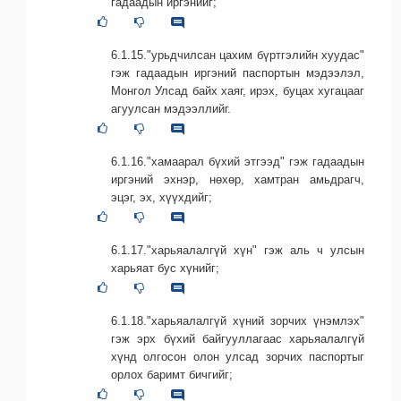
гадаадын иргэнийг;
6.1.15."урьдчилсан цахим бүртгэлийн хуудас"
гэж гадаадын иргэний паспортын мэдээлэл,
Монгол Улсад байх хаяг, ирэх, буцах хугацааг
агуулсан мэдээллийг.
6.1.16."хамаарал бүхий этгээд" гэж гадаадын
иргэний эхнэр, нөхөр, хамтран амьдрагч,
эцэг, эх, хүүхдийг;
6.1.17."харьяалалгүй хүн" гэж аль ч улсын
харьяат бус хүнийг;
6.1.18."харьяалалгүй хүний зорчих үнэмлэх"
гэж эрх бүхий байгууллагаас харьяалалгүй
хүнд олгосон олон улсад зорчих паспортыг
орлох баримт бичгийг;