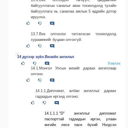
байгууллагын саналыг авах тохиолдолд тухайн
байгууллага нь саналаа ажлын 5 өдрийн дотор
ирүүлнэ.
13.7.Виз олгохоос татгалзсан тохиолдолд
хураамжийг буцаан олгохгүй.
14 дүгээр зүйл.Визийн ангилал
Хэвлэх
14.1.Монгол Улсын визийг дараах ангиллаар
олгоно.
14.1.1.Дипломат, албан ангиллыг дараах
гадаадын иргэнд олгоно:
14.1.1.1."D" ангиллыг дипломат
паспорттай гадаадын иргэн, улаан
өнгийн лесе пасе бүхий Нэгдсэн