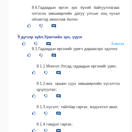
8.6.Гадаадын иргэн эрх бүхий байгууллагаас
олгосон зөвшөөрлийн дагуу улсын онц чухал
объектод ажиллаж болно.
9 дүгээр зүйл.Уригчийн эрх, үүрэг
Хэвлэх
9.1.Гадаадын иргэнийг уригч дараахэрх эдэлнэ:
9.1.1.Монгол Улсад гадаадын иргэнийг урих;
9.1.2.виз, оршин суух зөвшөөрлийн хүсэлтээ
цуцлуулах;
9.1.3.хүсэлт, тайлбар гаргах, мэдээлэл авах;
9.1.4.гомдол гаргах;