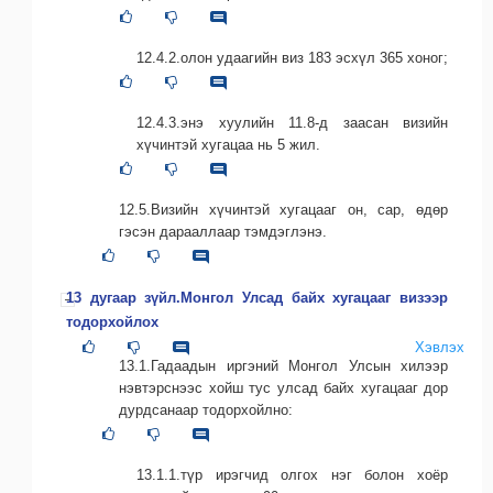
12.4.2.олон удаагийн виз 183 эсхүл 365 хоног;
12.4.3.энэ хуулийн 11.8-д заасан визийн
хүчинтэй хугацаа нь 5 жил.
12.5.Визийн хүчинтэй хугацааг он, сар, өдөр
гэсэн дарааллаар тэмдэглэнэ.
13 дугаар зүйл.Монгол Улсад байх хугацааг визээр
тодорхойлох
Хэвлэх
13.1.Гадаадын иргэний Монгол Улсын хилээр
нэвтэрснээс хойш тус улсад байх хугацааг дор
дурдсанаар тодорхойлно:
13.1.1.түр ирэгчид олгох нэг болон хоёр