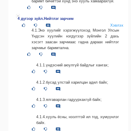
баримт бичигтэй хүнд энэ хууль хамаарахгүй.
4 дүгээр зүйл.Нийтлэг зарчим
Хэвлэх
4.1.Энэ хуулийг хэрэгжүүлэхэд Монгол Улсын
Үндсэн хуулийн нэгдүгээр зүйлийн 2 дахь
хэсэгт заасан зарчмаас гадна дараах нийтлэг
зарчмыг баримтална.
4.1.1.үндэсний аюулгүй байдлыг хангах;
4.1.2.бусад улстай харилцан адил байх;
4.1.3.ялгаварлан гадуурхахгүй байх;
4.1.4.хууль ёсны, нээлттэй ил тод, хүмүүнлэг
байх.