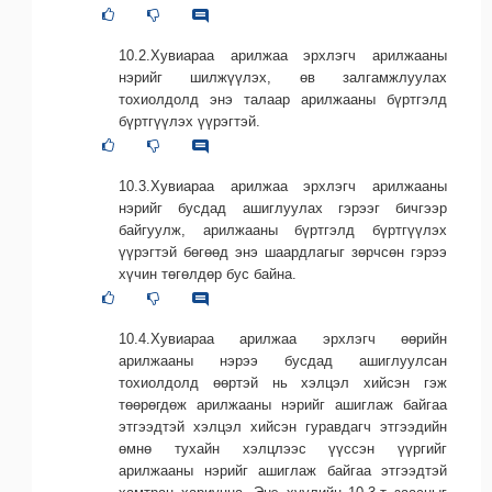
10.2.Хувиараа арилжаа эрхлэгч арилжааны
нэрийг шилжүүлэх, өв залгамжлуулах
тохиолдолд энэ талаар арилжааны бүртгэлд
бүртгүүлэх үүрэгтэй.
10.3.Хувиараа арилжаа эрхлэгч арилжааны
нэрийг бусдад ашиглуулах гэрээг бичгээр
байгуулж, арилжааны бүртгэлд бүртгүүлэх
үүрэгтэй бөгөөд энэ шаардлагыг зөрчсөн гэрээ
хүчин төгөлдөр бус байна.
10.4.Хувиараа арилжаа эрхлэгч өөрийн
арилжааны нэрээ бусдад ашиглуулсан
тохиолдолд өөртэй нь хэлцэл хийсэн гэж
төөрөгдөж арилжааны нэрийг ашиглаж байгаа
этгээдтэй хэлцэл хийсэн гуравдагч этгээдийн
өмнө тухайн хэлцлээс үүссэн үүргийг
арилжааны нэрийг ашиглаж байгаа этгээдтэй