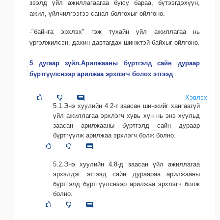
зээлд үйл ажиллагаагаа буюу бараа, бүтээгдэхүүн,
ажил, үйлчилгээгээ санал болгохыг ойлгоно.
-"байнга эрхлэх" гэж тухайн үйл ажиллагаа нь
үргэлжилсэн, дахин давтагдах шинжтэй байхыг ойлгоно.
5 дугаар зүйл.Арилжааны бүртгэлд сайн дураар
бүртгүүлснээр арилжаа эрхлэгч болох этгээд
Хэвлэх
5.1.Энэ хуулийн 4.2-т заасан шинжийг хангаагүй
үйл ажиллагаа эрхлэгч хувь хүн нь энэ хуульд
заасан арилжааны бүртгэлд сайн дураар
бүртгүүлж арилжаа эрхлэгч болж болно.
5.2.Энэ хуулийн 4.8-д заасан үйл ажиллагаа
эрхэлдэг этгээд сайн дураараа арилжааны
бүртгэлд бүртгүүлснээр арилжаа эрхлэгч болж
болно.