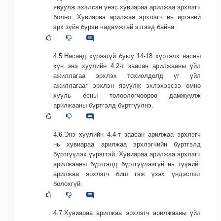
явуулж эхэлсэн үеэс хувиараа арилжаа эрхлэгч
болно. Хувиараа арилжаа эрхлэгч нь иргэний
эрх зүйн бүрэн чадамжтай этгээд байна.
4.5.Насанд хүрээгүй буюу 14-18 хүртэлх насны
хүн энэ хуулийн 4.2-т заасан арилжааны үйл
ажиллагаа эрхлэх тохиолдолд уг үйл
ажиллагааг эрхлэн явуулж эхлэхээсээ өмнө
хууль ёсны төлөөлөгчөөрөө дамжуулж
арилжааны бүртгэлд бүртгүүлнэ.
4.6.Энэ хуулийн 4.4-т заасан арилжаа эрхлэгч
нь хувиараа арилжаа эрхлэгчийн бүртгэлд
бүртгүүлэх үүрэгтэй. Хувиараа арилжаа эрхлэгч
арилжааны бүртгэлд бүртгүүлээгүй нь түүнийг
арилжаа эрхлэгч биш гэж үзэх үндэслэл
болохгүй.
4.7.Хувиараа арилжаа эрхлэгч арилжааны үйл