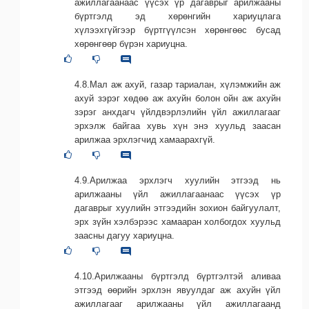
ажиллагаанаас үүсэх үр дагаврыг арилжааны
бүртгэлд эд хөрөнгийн хариуцлага
хүлээхгүйгээр бүртгүүлсэн хөрөнгөөс бусад
хөрөнгөөр бүрэн хариуцна.
4.8.Мал аж ахуй, газар тариалан, хүлэмжийн аж
ахуй зэрэг хөдөө аж ахуйн болон ойн аж ахуйн
зэрэг анхдагч үйлдвэрлэлийн үйл ажиллагааг
эрхэлж байгаа хувь хүн энэ хуульд заасан
арилжаа эрхлэгчид хамаарахгүй.
4.9.Арилжаа эрхлэгч хуулийн этгээд нь
арилжааны үйл ажиллагаанаас үүсэх үр
дагаврыг хуулийн этгээдийн зохион байгуулалт,
эрх зүйн хэлбэрээс хамааран холбогдох хуульд
заасны дагуу хариуцна.
4.10.Арилжааны бүртгэлд бүртгэлтэй аливаа
этгээд өөрийн эрхлэн явуулдаг аж ахуйн үйл
ажиллагааг арилжааны үйл ажиллагаанд