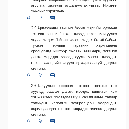
агуулга, зарчмыг алдагдуулахгүйгээр Иргэний
хуулийг хэрэглэнэ.
2.5.Арилжааны заншил /ажил хэргийн хүрээнд
тогтсон заншил/ гэж талууд гэрээ байгуулах
үедээ мэдэж байсан, эсхүл мэдэх ёстой байсан
тухайн төрлийн гэрээний харилцаанд
оролцогчид нийтээр хүлээн зөвшөөрч, тогтмол
дагаж мөрддөг бөгөөд хууль болон талуудын
гэрээ, хэлцлийн агуулгад харшлаагүй дадлыг
ойлгоно.
2.6.Талуудын хооронд тогтсон практик гэж
хуульд заавал дагаж мөрдөх шинжтэй хэм
хэмжээгээр зохицуулаагүй харилцааны талаар
талуудын хэлэлцэн тохиролцсон, хоорондын
харилцаандаа тогтоож мөрддөг аливаа дадлыг
ойлгоно.