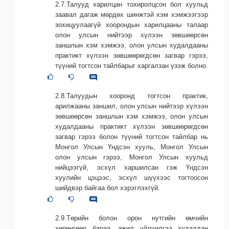
2.7.Талууд харилцан тохиролцсон бол хуульд
заавал дагаж мөрдөх шинжтэй хэм хэмжээгээр
зохицуулаагүй хоорондын харилцааны талаар
олон улсын нийтээр хүлээн зөвшөөрсөн
заншлын хэм хэмжээ, олон улсын худалдааны
практикт хүлээн зөвшөөрөгдсөн загвар гэрээ,
түүний тогтсон тайлбарыг харгалзан үзэж болно.
2.8.Талуудын хооронд тогтсон практик,
арилжааны заншил, олон улсын нийтээр хүлээн
зөвшөөрсөн заншлын хэм хэмжээ, олон улсын
худалдааны практикт хүлээн зөвшөөрөгдсөн
загвар гэрээ болон түүний тогтсон тайлбар нь
Монгол Улсын Үндсэн хууль, Монгол Улсын
олон улсын гэрээ, Монгол Улсын хуульд
нийцээгүй, эсхүл харшилсан гэж Үндсэн
хуулийн цэцээс, эсхүл шүүхээс тогтоосон
шийдвэр байгаа бол хэрэглэхгүй.
2.9.Төрийн болон орон нутгийн өмчийн
хөрөнгөөр бараа, ажил үйлчилгээ худалдан