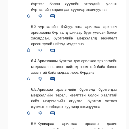
бүртгэл болон хуулийн этгээдийн улсын
бүртгэлийн харилцааг хуулиар зохицуулна.
6.3.Бүртгэлийн байгууллага арилжаа эрхлэгч
арилжааны бүртгэлд шинээр бүртгүүлсэн болон
хасагдсан, бүртгэлийн мэдээлэлд өөрчлөлт
орсон тухай нийтэд мэдээлнэ.
6.4.Арилжааны бүртгэл дэх арилжаа эрхлэгчийн
мэдээлэл нь олон нийтэд нээлттэй байх болон
хаалттай байх мэдээллээс бүрдэнэ.
6.5.Арилжаа эрхлэгчийн бүртгэлд бүртгэгдэх
мэдээллийн төрөл, нээлттэй болон хаалттай
байх мэдээллийн агуулга, бүртгэл хөтлөх
журмыг холбогдох хуулиар зохицуулна.
6.6.Хувиараа арилжаа эрхлэгч дахин