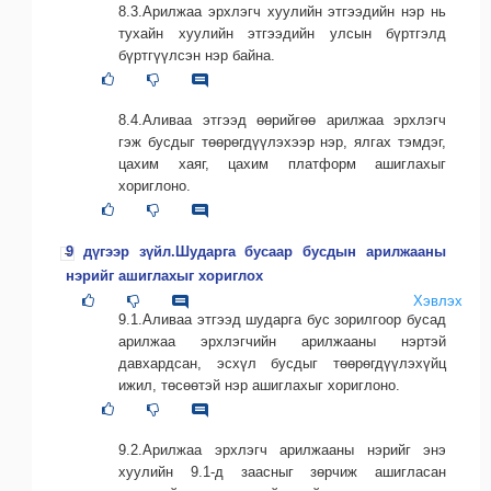
8.3.Арилжаа эрхлэгч хуулийн этгээдийн нэр нь
тухайн хуулийн этгээдийн улсын бүртгэлд
бүртгүүлсэн нэр байна.
8.4.Аливаа этгээд өөрийгөө арилжаа эрхлэгч
гэж бусдыг төөрөгдүүлэхээр нэр, ялгах тэмдэг,
цахим хаяг, цахим платформ ашиглахыг
хориглоно.
9 дүгээр зүйл.Шударга бусаар бусдын арилжааны
нэрийг ашиглахыг хориглох
Хэвлэх
9.1.Аливаа этгээд шударга бус зорилгоор бусад
арилжаа эрхлэгчийн арилжааны нэртэй
давхардсан, эсхүл бусдыг төөрөгдүүлэхүйц
ижил, төсөөтэй нэр ашиглахыг хориглоно.
9.2.Арилжаа эрхлэгч арилжааны нэрийг энэ
хуулийн 9.1-д заасныг зөрчиж ашигласан