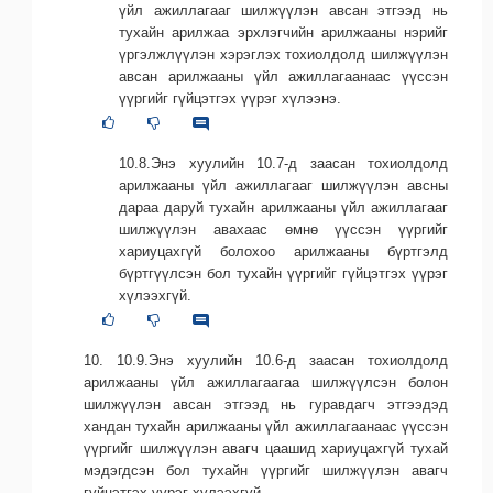
үйл ажиллагааг шилжүүлэн авсан этгээд нь
тухайн арилжаа эрхлэгчийн арилжааны нэрийг
үргэлжлүүлэн хэрэглэх тохиолдолд шилжүүлэн
авсан арилжааны үйл ажиллагаанаас үүссэн
үүргийг гүйцэтгэх үүрэг хүлээнэ.
10.8.Энэ хуулийн 10.7-д заасан тохиолдолд
арилжааны үйл ажиллагааг шилжүүлэн авсны
дараа даруй тухайн арилжааны үйл ажиллагааг
шилжүүлэн авахаас өмнө үүссэн үүргийг
хариуцахгүй болохоо арилжааны бүртгэлд
бүртгүүлсэн бол тухайн үүргийг гүйцэтгэх үүрэг
хүлээхгүй.
10. 10.9.Энэ хуулийн 10.6-д заасан тохиолдолд
арилжааны үйл ажиллагаагаа шилжүүлсэн болон
шилжүүлэн авсан этгээд нь гуравдагч этгээдэд
хандан тухайн арилжааны үйл ажиллагаанаас үүссэн
үүргийг шилжүүлэн авагч цаашид хариуцахгүй тухай
мэдэгдсэн бол тухайн үүргийг шилжүүлэн авагч
гүйцэтгэх үүрэг хүлээхгүй.