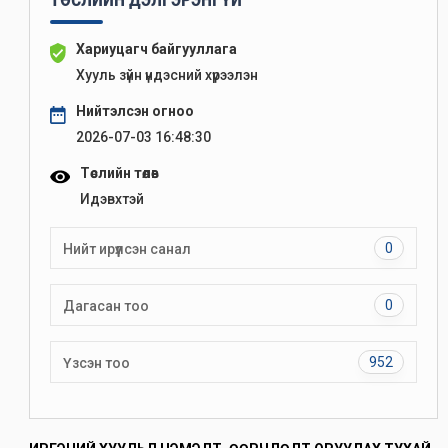
Хариуцагч байгууллага
Хууль зүйн үндэсний хүрээлэн
Нийтэлсэн огноо
2026-07-03 16:48:30
Төслийн төлөв
Идэвхтэй
0
Нийт ирүүлсэн санал
0
Дагасан тоо
952
Үзсэн тоо