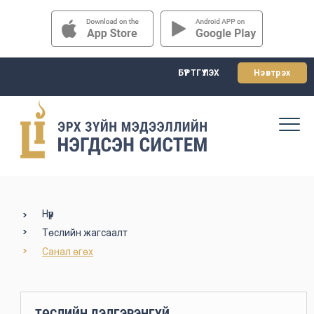
БҮРТГҮҮЛЭХ
Нэвтрэх
Нүүр
Төслийн жагсаалт
Санал өгөх
ТӨСЛИЙН ДЭЛГЭРЭНГҮЙ