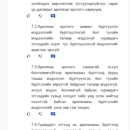
холбогдох өөрчлөлтөө тусгуулаагүйгээс гарах
үр дагаврыг арилжаа эрхлэгч хариуцна.
7.2.Арилжаа эрхлэгч заавал бүртгүүлэх
мэдээллийг бүртгүүлээгүй бол тухайн
мэдээллийн талаар мэдээгүй гуравдагч
этгээдийн эсрэг тус бүртгүүлээгүй мэдээллийг
ашиглах эрхгүй.
7.3.Арилжаа эрхлэгч санаатай, эсхүл
болгоомжгүйгээр арилжааны бүртгэлд буруу
ташаа мэдээлэл бүртгүүлсэн бол тухайн
бүртгэлийн зөрүүтэй байдлын талаар мэдээгүй,
эсхүл мэдэх боломжгүй байсан гуравдагч
этгээдийн хувьд хэлцэл хийх үед олон нийтэд
нээлттэй байсан арилжааны бүртгэлийн
мэдээллийг үнэн зөв гэж тооцно.
7.4.Гуравдагч этгээд нь арилжааны бүртгэлд