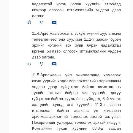
чадамжтай иргэн болон хуулийн этгээдэд
бичгээр олгосон итгэмжлэлийн үндсэн дээр
олгоно.
11.4.Арилжаа эрхлэгч, эсхүл түүний хууль ёсны
төлөөлөгчөөс энэ хуулийн 11.2-т заасан бүрэн
эрхийг иргэний эрх зүйн бүрэн чадамжтай
иргэнд бичгээр олгосон итгэмжлэлийн үндсэн
дээр олгоно.
11.5.Арилжааны үйл ажиллагаанд хамаарах
ажил үүргийг хөдөлмөр эрхлэлтийн харилцааны
үндсэн дээр гүйцэтгэж байгаа ажилтан нь
тухайн ажлын байрны чиг үүргийн дагуу
гүйцэтгэж байгаа хууль ёсны үйлдэл, байгуулах
хэлцлийн хувьд энэ хуулийн 11.3-т заасан
итгэмжлэл байгаа эсэхээс үл хамааран
арилжаа эрхлэгчийг төлөөлөх эрхтэй гэж үзнэ.
Нөхөрлөлийг удирдах, төлөөлөх эрхтэй гишүүн,
Компанийн тухай хуулийн 83.8-д заасан