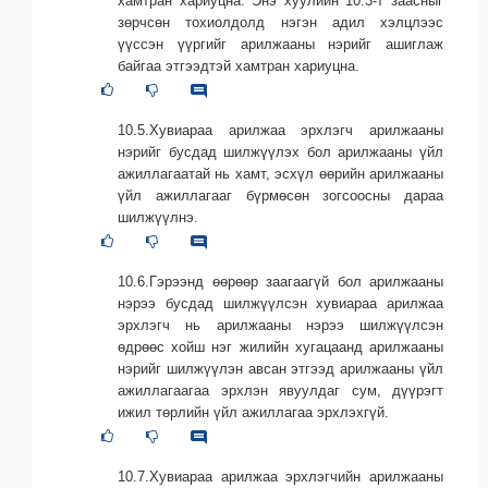
хамтран хариуцна. Энэ хуулийн 10.3-т заасныг
зөрчсөн тохиолдолд нэгэн адил хэлцлээс
үүссэн үүргийг арилжааны нэрийг ашиглаж
байгаа этгээдтэй хамтран хариуцна.
10.5.Хувиараа арилжаа эрхлэгч арилжааны
нэрийг бусдад шилжүүлэх бол арилжааны үйл
ажиллагаатай нь хамт, эсхүл өөрийн арилжааны
үйл ажиллагааг бүрмөсөн зогсоосны дараа
шилжүүлнэ.
10.6.Гэрээнд өөрөөр заагаагүй бол арилжааны
нэрээ бусдад шилжүүлсэн хувиараа арилжаа
эрхлэгч нь арилжааны нэрээ шилжүүлсэн
өдрөөс хойш нэг жилийн хугацаанд арилжааны
нэрийг шилжүүлэн авсан этгээд арилжааны үйл
ажиллагаагаа эрхлэн явуулдаг сум, дүүрэгт
ижил төрлийн үйл ажиллагаа эрхлэхгүй.
10.7.Хувиараа арилжаа эрхлэгчийн арилжааны