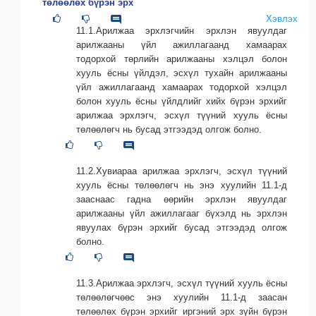
төлөөлөх бүрэн эрх
Хэвлэх
11.1.Арилжаа эрхлэгчийн эрхлэн явуулдаг
арилжааны үйл ажиллагаанд хамаарах
тодорхой төрлийн арилжааны хэлцэл болон
хууль ёсны үйлдэл, эсхүл тухайн арилжааны
үйл ажиллагаанд хамаарах тодорхой хэлцэл
болон хууль ёсны үйлдлийг хийх бүрэн эрхийг
арилжаа эрхлэгч, эсхүл түүний хууль ёсны
төлөөлөгч нь бусад этгээдэд олгож болно.
11.2.Хувиараа арилжаа эрхлэгч, эсхүл түүний
хууль ёсны төлөөлөгч нь энэ хуулийн 11.1-д
зааснаас гадна өөрийн эрхлэн явуулдаг
арилжааны үйл ажиллагааг бүхэлд нь эрхлэн
явуулах бүрэн эрхийг бусад этгээдэд олгож
болно.
11.3.Арилжаа эрхлэгч, эсхүл түүний хууль ёсны
төлөөлөгчөөс энэ хуулийн 11.1-д заасан
төлөөлөх бүрэн эрхийг иргэний эрх зүйн бүрэн