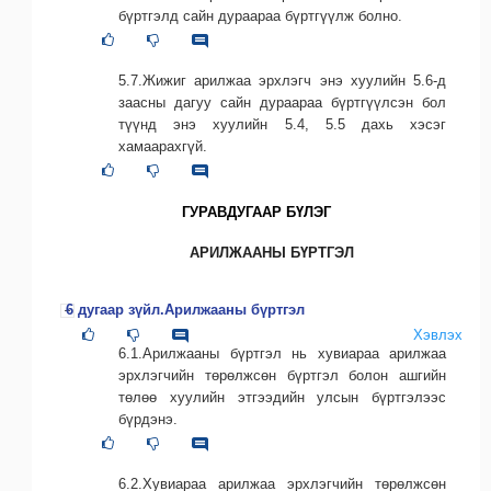
бүртгэлд сайн дураараа бүртгүүлж болно.
5.7.Жижиг арилжаа эрхлэгч энэ хуулийн 5.6-д
заасны дагуу сайн дураараа бүртгүүлсэн бол
түүнд энэ хуулийн 5.4, 5.5 дахь хэсэг
хамаарахгүй.
ГУРАВДУГААР БҮЛЭГ
АРИЛЖААНЫ БҮРТГЭЛ
6 дугаар зүйл.Арилжааны бүртгэл
Хэвлэх
6.1.Арилжааны бүртгэл нь хувиараа арилжаа
эрхлэгчийн төрөлжсөн бүртгэл болон ашгийн
төлөө хуулийн этгээдийн улсын бүртгэлээс
бүрдэнэ.
6.2.Хувиараа арилжаа эрхлэгчийн төрөлжсөн