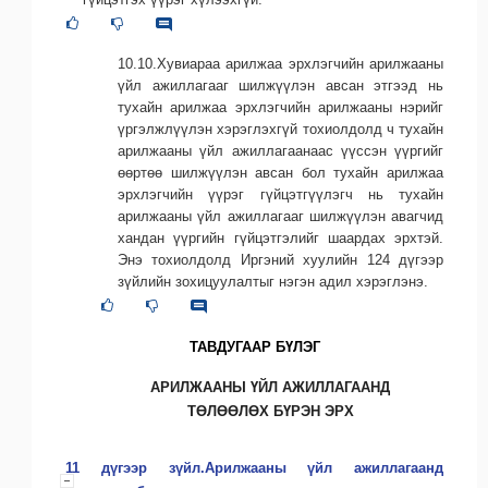
10.10.Хувиараа арилжаа эрхлэгчийн арилжааны
үйл ажиллагааг шилжүүлэн авсан этгээд нь
тухайн арилжаа эрхлэгчийн арилжааны нэрийг
үргэлжлүүлэн хэрэглэхгүй тохиолдолд ч тухайн
арилжааны үйл ажиллагаанаас үүссэн үүргийг
өөртөө шилжүүлэн авсан бол тухайн арилжаа
эрхлэгчийн үүрэг гүйцэтгүүлэгч нь тухайн
арилжааны үйл ажиллагааг шилжүүлэн авагчид
хандан үүргийн гүйцэтгэлийг шаардах эрхтэй.
Энэ тохиолдолд Иргэний хуулийн 124 дүгээр
зүйлийн зохицуулалтыг нэгэн адил хэрэглэнэ.
ТАВДУГААР БҮЛЭГ
АРИЛЖААНЫ ҮЙЛ АЖИЛЛАГААНД
ТӨЛӨӨЛӨХ БҮРЭН ЭРХ
11 дүгээр зүйл.Арилжааны үйл ажиллагаанд