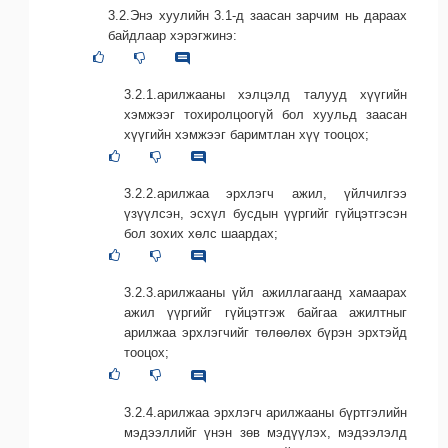
3.2.Энэ хуулийн 3.1-д заасан зарчим нь дараах
байдлаар хэрэгжинэ:
3.2.1.арилжааны хэлцэлд талууд хүүгийн
хэмжээг тохиролцоогүй бол хуульд заасан
хүүгийн хэмжээг баримтлан хүү тооцох;
3.2.2.арилжаа эрхлэгч ажил, үйлчилгээ
үзүүлсэн, эсхүл бусдын үүргийг гүйцэтгэсэн
бол зохих хөлс шаардах;
3.2.3.арилжааны үйл ажиллагаанд хамаарах
ажил үүргийг гүйцэтгэж байгаа ажилтныг
арилжаа эрхлэгчийг төлөөлөх бүрэн эрхтэйд
тооцох;
3.2.4.арилжаа эрхлэгч арилжааны бүртгэлийн
мэдээллийг үнэн зөв мэдүүлэх, мэдээлэлд