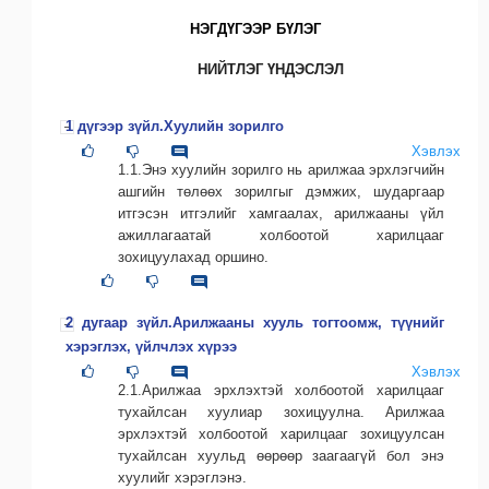
НЭГДҮГЭЭР БҮЛЭГ
НИЙТЛЭГ ҮНДЭСЛЭЛ
1 дүгээр зүйл.Хуулийн зорилго
Хэвлэх
1.1.Энэ хуулийн зорилго нь арилжаа эрхлэгчийн
ашгийн төлөөх зорилгыг дэмжих, шударгаар
итгэсэн итгэлийг хамгаалах, арилжааны үйл
ажиллагаатай холбоотой харилцааг
зохицуулахад оршино.
2 дугаар зүйл.Арилжааны хууль тогтоомж, түүнийг
хэрэглэх, үйлчлэх хүрээ
Хэвлэх
2.1.Арилжаа эрхлэхтэй холбоотой харилцааг
тухайлсан хуулиар зохицуулна. Арилжаа
эрхлэхтэй холбоотой харилцааг зохицуулсан
тухайлсан хуульд өөрөөр заагаагүй бол энэ
хуулийг хэрэглэнэ.