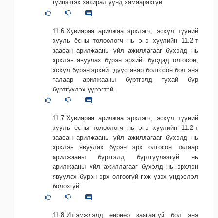
гүйцэтгэх захирал үүнд хамаарахгүй.
11.6.Хувиараа арилжаа эрхлэгч, эсхүл түүний
хууль ёсны төлөөлөгч нь энэ хуулийн 11.2-т
заасан арилжааны үйл ажиллагааг бүхэлд нь
эрхлэн явуулах бүрэн эрхийг бусдад олгосон,
эсхүл бүрэн эрхийг дуусгавар болгосон бол энэ
талаар арилжааны бүртгэлд тухай бүр
бүртгүүлэх үүрэгтэй.
11.7.Хувиараа арилжаа эрхлэгч, эсхүл түүний
хууль ёсны төлөөлөгч нь энэ хуулийн 11.2-т
заасан арилжааны үйл ажиллагааг бүхэлд нь
эрхлэн явуулах бүрэн эрх олгосон талаар
арилжааны бүртгэлд бүртгүүлээгүй нь
арилжааны үйл ажиллагааг бүхэлд нь эрхлэн
явуулах бүрэн эрх олгоогүй гэж үзэх үндэслэл
болохгүй.
11.8.Итгэмжлэлд өөрөөр заагаагүй бол энэ