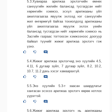
5.3.Хувиараа арилжаа эрхлэгчийн өмнөх
санхүүгийн жилийн балансад тусгагдсан нийт
хөрөнгийн хэмжээ, эсхүл арилжааны үйл
ажиллагаагаа явуулж эхлээд нэг санхүүгийн
жил өнгөрөөгүй байгаа тохиолдолд арилжааны
үйл ажиллагаагаа явуулж эхлэх үеийн
балансад тусгагдсан нийт хөрөнгийн хэмжээ нь
Засгийн газраас тогтоосон хэмжээнээс доогуур
байвал түүнийг жижиг арилжаа эрхлэгч гэж
үзнэ.
5.4.Жижиг арилжаа эрхлэгчид энэ хуулийн 4.5,
4.11, 6 дугаар зүйл, 7 дугаар зүйл, 8.2, 10.2,
10.7, 11.2 дахь хэсэг хамаарахгүй.
5.5.Энэ хуулийн 5.3-т заасан шаардлагыг
хангасан эсэхээ арилжаа эрхлэгч өөрөө нотлох
үүрэгтэй.
5.6.Жижиг арилжаа эрхлэгч нь арилжааны