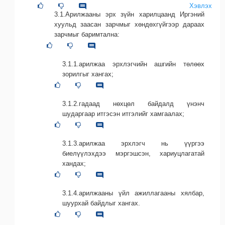
Хэвлэх
3.1.Арилжааны эрх зүйн харилцаанд Иргэний
хуульд заасан зарчмыг хөндөхгүйгээр дараах
зарчмыг баримтална:
3.1.1.арилжаа эрхлэгчийн ашгийн төлөөх
зорилгыг хангах;
3.1.2.гадаад нөхцөл байдалд үнэнч
шударгаар итгэсэн итгэлийг хамгаалах;
3.1.3.арилжаа эрхлэгч нь үүргээ
биелүүлэхдээ мэргэшсэн, хариуцлагатай
хандах;
3.1.4.арилжааны үйл ажиллагааны хялбар,
шуурхай байдлыг хангах.