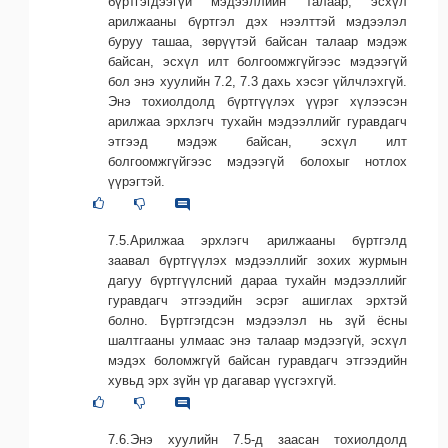
бүртгэгдээгүй мэдээллийн талаар, эсхүл
арилжааны бүртгэл дэх нээлттэй мэдээлэл
буруу ташаа, зөрүүтэй байсан талаар мэдэж
байсан, эсхүл илт болгоомжгүйгээс мэдээгүй
бол энэ хуулийн 7.2, 7.3 дахь хэсэг үйлчлэхгүй.
Энэ тохиолдолд бүртгүүлэх үүрэг хүлээсэн
арилжаа эрхлэгч тухайн мэдээллийг гуравдагч
этгээд мэдэж байсан, эсхүл илт
болгоомжгүйгээс мэдээгүй болохыг нотлох
үүрэгтэй.
7.5.Арилжаа эрхлэгч арилжааны бүртгэлд
заавал бүртгүүлэх мэдээллийг зохих журмын
дагуу бүртгүүлсний дараа тухайн мэдээллийг
гуравдагч этгээдийн эсрэг ашиглах эрхтэй
болно. Бүртгэгдсэн мэдээлэл нь зүй ёсны
шалтгааны улмаас энэ талаар мэдээгүй, эсхүл
мэдэх боломжгүй байсан гуравдагч этгээдийн
хувьд эрх зүйн үр дагавар үүсгэхгүй.
7.6.Энэ хуулийн 7.5-д заасан тохиолдолд