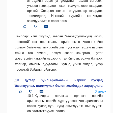
этгээдийн эсрэг уг үйлдлийг таслан зогсоох,
учирсан хохирлоо нөхөн төлүүлэхээр шаардах
эрхтэй. Хохирол нөхөн төлүүлэхээр шаардах
тохиолдолд Иргэний хуулийн холбогдох
зохицуулалтыг хэрэглэнэ.
Тайлбар: -Энэ хуульд заасан "төөрөгдүүлэхүйц ижил,
төсөөтэй" гэж арилжааны нэрийн өмнө болон хойно
зохион байгуулалтын хэлбэрийг тусгасан, эсхүл нэрийн
хойно тоо бичсэн, эсхүл засаг захиргаа, нутаг
дэвсгэрийн нэгжийн нэрээр ялган бичсэн, эсхүл бичвэр,
хэлбэр, авианы дуудлагын хувьд үгийн үндэс, үеэр
төсөөтэй байдлыг ойлгоно.
10 дугаар зүйл.Арилжааны нэрийг бусдад
ашиглуулах, шилжүүлэх болон холбогдох хариуцлага
Хэвлэх
10.1.Хувиараа арилжаа эрхлэгч өөрийн
арилжааны нэрийг бүртгүүлсэн бол арилжааны
нэрээ бусад хувь хүнд ашиглуулж, шилжүүлж,
өв залгамжлуулж болно.