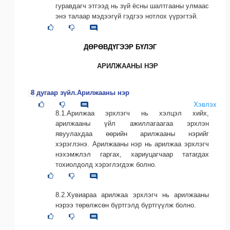
гуравдагч этгээд нь зүй ёсны шалтгааны улмаас
энэ талаар мэдээгүй гэдгээ нотлох үүрэгтэй.
ДӨРӨВДҮГЭЭР БҮЛЭГ
АРИЛЖААНЫ НЭР
8 дугаар зүйл.Арилжааны нэр
Хэвлэх
8.1.Арилжаа эрхлэгч нь хэлцэл хийх,
арилжааны үйл ажиллагаагаа эрхлэн
явуулахдаа өөрийн арилжааны нэрийг
хэрэглэнэ. Арилжааны нэр нь арилжаа эрхлэгч
нэхэмжлэл гаргах, хариуцагчаар татагдах
тохиолдолд хэрэглэгдэж болно.
8.2.Хувиараа арилжаа эрхлэгч нь арилжааны
нэрээ төрөлжсөн бүртгэлд бүртгүүлж болно.