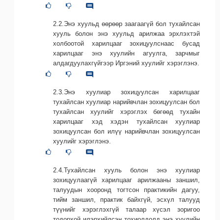
2.2.Энэ хуульд өөрөөр заагаагүй бол тухайлсан
хууль болон энэ хуульд арилжаа эрхлэхтэй
холбоотой харилцааг зохицуулснаас бусад
харилцааг энэ хуулийн агуулга, зарчмыг
алдагдуулахгүйгээр Иргэний хуулийг хэрэглэнэ.
2.3.Энэ хуулиар зохицуулсан харилцааг
тухайлсан хуулиар нарийвчлан зохицуулсан бол
тухайлсан хуулийг хэрэглэх бөгөөд тухайн
харилцааг хэд хэдэн тухайлсан хуулиар
зохицуулсан бол илүү нарийвчлан зохицуулсан
хуулийг хэрэглэнэ.
2.4.Тухайлсан хууль болон энэ хуулиар
зохицуулаагүй харилцааг арилжааны заншил,
талуудын хооронд тогтсон практикийн дагуу,
тийм заншил, практик байхгүй, эсхүл талууд
түүнийг хэрэглэхгүй талаар хүсэл зоригоо
тодорхой илэрхийлсэн тохиолдолд энэ хуулийн