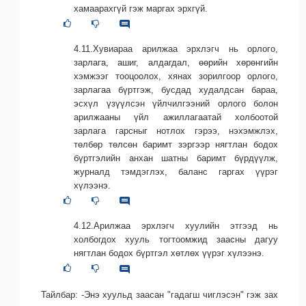
хамаарахгүй гэж маргах эрхгүй.
4.11.Хувиараа арилжаа эрхлэгч нь орлого,
зарлага, ашиг, алдагдал, өөрийн хөрөнгийн
хэмжээг тооцоолох, хянах зорилгоор орлого,
зарлагаа бүртгэж, бусдад худалдсан бараа,
эсхүл үзүүлсэн үйлчилгээний орлого болон
арилжааны үйл ажиллагаатай холбоотой
зарлага гарсныг нотлох гэрээ, нэхэмжлэх,
төлбөр төлсөн баримт зэргээр нягтлан бодох
бүртгэлийн анхан шатны баримт бүрдүүлж,
журналд тэмдэглэх, баланс гаргах үүрэг
хүлээнэ.
4.12.Арилжаа эрхлэгч хуулийн этгээд нь
холбогдох хууль тогтоомжид заасны дагуу
нягтлан бодох бүртгэл хөтлөх үүрэг хүлээнэ.
Тайлбар: -Энэ хуульд заасан "гадагш чиглэсэн" гэж зах