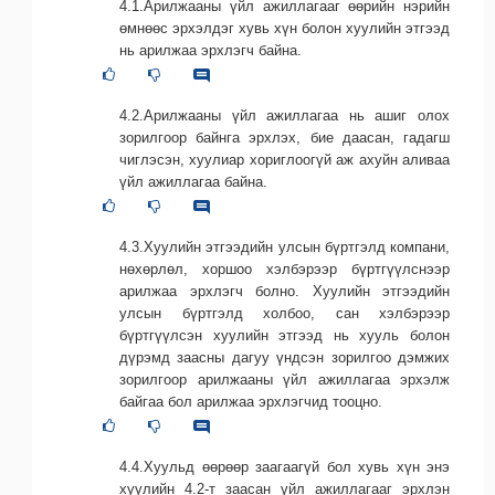
4.1.Арилжааны үйл ажиллагааг өөрийн нэрийн
өмнөөс эрхэлдэг хувь хүн болон хуулийн этгээд
нь арилжаа эрхлэгч байна.
4.2.Арилжааны үйл ажиллагаа нь ашиг олох
зорилгоор байнга эрхлэх, бие даасан, гадагш
чиглэсэн, хуулиар хориглоогүй аж ахуйн аливаа
үйл ажиллагаа байна.
4.3.Хуулийн этгээдийн улсын бүртгэлд компани,
нөхөрлөл, хоршоо хэлбэрээр бүртгүүлснээр
арилжаа эрхлэгч болно. Хуулийн этгээдийн
улсын бүртгэлд холбоо, сан хэлбэрээр
бүртгүүлсэн хуулийн этгээд нь хууль болон
дүрэмд заасны дагуу үндсэн зорилгоо дэмжих
зорилгоор арилжааны үйл ажиллагаа эрхэлж
байгаа бол арилжаа эрхлэгчид тооцно.
4.4.Хуульд өөрөөр заагаагүй бол хувь хүн энэ
хуулийн 4.2-т заасан үйл ажиллагааг эрхлэн