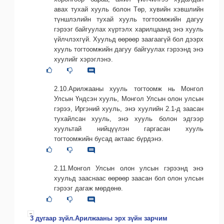
авах тухай хууль болон Төр, хувийн хэвшлийн
түншлэлийн тухай хууль тогтоомжийн дагуу
гэрээг байгуулах хүртэлх харилцаанд энэ хууль
үйлчлэхгүй. Хуульд өөрөөр заагаагүй бол дээрх
хууль тогтоомжийн дагуу байгуулах гэрээнд энэ
хуулийг хэрэглэнэ.
2.10.Арилжааны хууль тогтоомж нь Монгол
Улсын Үндсэн хууль, Монгол Улсын олон улсын
гэрээ, Иргэний хууль, энэ хуулийн 2.1-д заасан
тухайлсан хууль, энэ хууль болон эдгээр
хуультай нийцүүлэн гаргасан хууль
тогтоомжийн бусад актаас бүрдэнэ.
2.11.Монгол Улсын олон улсын гэрээнд энэ
хуульд зааснаас өөрөөр заасан бол олон улсын
гэрээг дагаж мөрдөнө.
3 дугаар зүйл.Арилжааны эрх зүйн зарчим