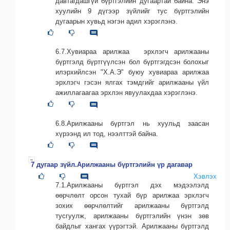
давтагдашгүй бүртгэлийн дугаартай байна. Энэ
хуулийн 9 дүгээр зүйлийг тус бүртгэлийн
дугаарын хувьд нэгэн адил хэрэглэнэ.
6.7.Хувиараа арилжаа эрхлэгч арилжааны
бүртгэлд бүртгүүлсэн бол бүртгэгдсэн болохыг
илэрхийлсэн "Х.А.Э" буюу хувиараа арилжаа
эрхлэгч гэсэн ялгах тэмдгийг арилжааны үйл
ажиллагаагаа эрхлэн явуулахдаа хэрэглэнэ.
6.8.Арилжааны бүртгэл нь хуульд заасан
хүрээнд ил тод, нээлттэй байна.
7 дугаар зүйл.Арилжааны бүртгэлийн үр дагавар
Хэвлэх
7.1.Арилжааны бүртгэл дэх мэдээлэлд
өөрчлөлт орсон тухай бүр арилжаа эрхлэгч
зохих өөрчлөлтийг арилжааны бүртгэлд
тусгуулж, арилжааны бүртгэлийн үнэн зөв
байдлыг хангах үүрэгтэй. Арилжааны бүртгэлд