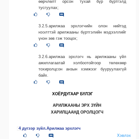
өөрчлөлт орсон тухай бүр бүртгэлд
тусгуулах;
3.2.5.арилжаа эрхлэгчийн олон нийтэд
нээлттэй арилжааны бүртгэлийн мэдээллийг
үнэн зөв гэж тооцох;
3.2.6.арилжаа эрхлэгч нь арилжааны үйл
ажиллагаатай холбоотойгоор төлөхөөр
тохиролцсон анзын хэмжээг бууруулахгүй
байх.
ХОЁРДУГААР БҮЛЭГ
АРИЛЖААНЫ ЭРХ ЗҮЙН
ХАРИЛЦААНД ОРОЛЦОГЧ
4 дүгээр зүйл.Арилжаа эрхлэгч
Хэвлэх