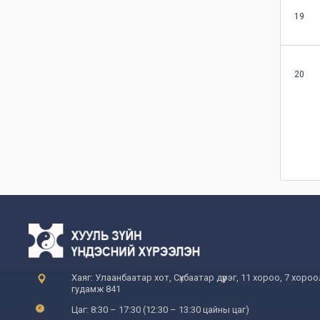
19
20
Хаяг: Улаанбаатар хот, Сүхбаатар дүүрэг, 11 хороо, 7 хоро
гудамж 841
Цаг: 8:30 – 17:30 (12:30 – 13:30 цайны цаг)