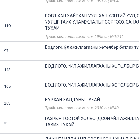
Төрийн мэдээлэл эмхэтгэл: 1991 он, №04
БОГД ХАН ХАЙРХАН УУЛ, ХАН ХЭНТИЙ УУЛ,
УУЛЫГ ТАЙХ УЛАМЖЛАЛЫГ СЭРГЭЭХ САН
110
ТУХАЙ
Төрийн мэдээлэл эмхэтгэл: 1995 он, №10-11
Бодлого, үйл ажиллагааны хөтөлбөр батлах т
97
БОДЛОГО, ҮЙЛ АЖИЛЛАГААНЫ ХӨТӨЛБӨР 
142
БОДЛОГО, ҮЙЛ АЖИЛЛАГААНЫ ХӨТӨЛБӨР 
105
БУРХАН ХАЛДУНЫ ТУХАЙ
203
Төрийн мэдээлэл эмхэтгэл: 2010 он, №40
ГАЗРЫН ТОСТОЙ ХОЛБОГДСОН ҮЙЛ АЖИЛЛ
39
ТАВИХ ТУХАЙ