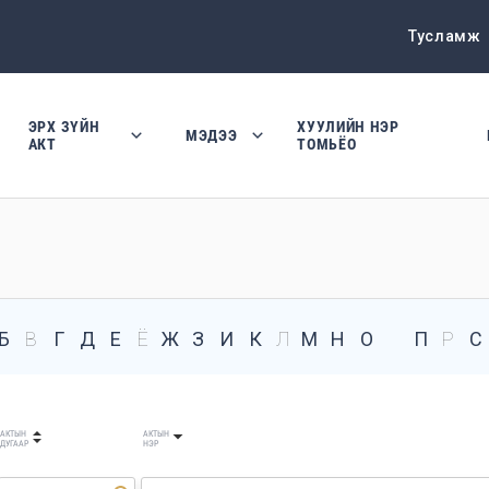
Тусламж
ЭРХ ЗҮЙН
ХУУЛИЙН НЭР
МЭДЭЭ
АКТ
ТОМЬЁО
Б
В
Г
Д
Е
Ё
Ж
З
И
К
Л
М
Н
О
П
Р
С
АКТЫН
АКТЫН
ДУГААР
НЭР