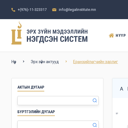
+(976)-11-323317
info@legalinstitute.mn
НҮҮР
Нүүр
Эрх зүйн актууд
Ерөнхийлөгчийн зарлиг
АКТЫН ДУГААР
А
БҮРТГЭЛИЙН ДУГААР
№