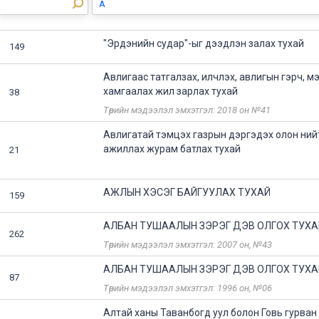
"Эрдэнийн судар"-ыг дээдлэн залах тухай
149
Авлигаас татгалзах, илчлэх, авлигын гэрч, м
хамгаалах жил зарлах тухай
38
Төрийн мэдээлэл эмхэтгэл: 2018 он №41
Авлигатай тэмцэх газрын дэргэдэх олон ний
ажиллах журам батлах тухай
21
АЖЛЫН ХЭСЭГ БАЙГУУЛАХ ТУХАЙ
159
АЛБАН ТУШААЛЫН ЗЭРЭГ ДЭВ ОЛГОХ ТУХА
262
Төрийн мэдээлэл эмхэтгэл: 2007 он, №43
АЛБАН ТУШААЛЫН ЗЭРЭГ ДЭВ ОЛГОХ ТУХА
87
Төрийн мэдээлэл эмхэтгэл: 1996 он, №06
Алтай ханы Таванбогд уул болон Говь гурван