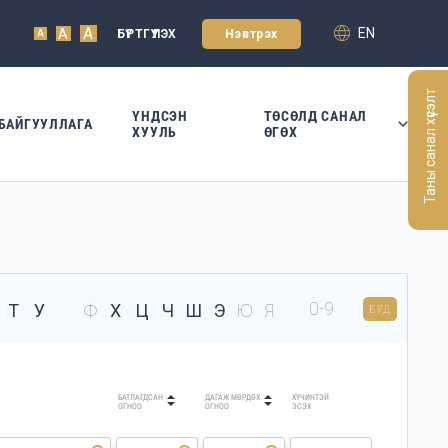
A
EN
A
БҮРТГҮҮЛЭХ
Нэвтрэх
A
Таны санал хүсэлт
ҮНДСЭН
ТӨСӨЛД САНАЛ
БАЙГУУЛЛАГА
ХУУЛЬ
ӨГӨХ
0-9
Т
У
Ф
Х
Ц
Ч
Ш
Э
Ю
Я
БҮГД
БАТЛАГДСАН
ДАГАЖ МӨРДӨХ
ХҮЧИНТЭЙ
ОГНОО
ОГНОО
ЭСЭХ