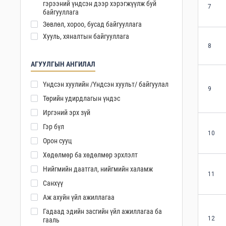
гэрээний үндсэн дээр хэрэгжүүлж буй
7
байгууллага
Зөвлөл, хороо, бусад байгууллага
Хууль, хяналтын байгууллага
8
АГУУЛГЫН АНГИЛАЛ
Үндсэн хуулийн /Үндсэн хуульт/ байгуулал
9
Төрийн удирдлагын үндэс
Иргэний эрх зүй
Гэр бүл
10
Орон сууц
Хөдөлмөр ба хөдөлмөр эрхлэлт
Нийгмийн даатгал, нийгмийн халамж
11
Санхүү
Аж ахуйн үйл ажиллагаа
Гадаад эдийн засгийн үйл ажиллагаа ба
12
гааль