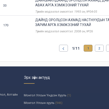
ДАЙН,БАЙЛДААНД ОРОЛЦСОН АХМАД ДА
АВАХ АРГА ХЭМЖЭЭНИЙ ТУХАЙ
33
Төрийн мэдээлэл эмхэтгэл: 1993 он, №04-05
ДАЙНД ОРОЛЦСОН АХМАД НАСТНУУДЫН Т
ЗАРИМ АРГА ХЭМЖЭЭНИЙ ТУХАЙ
170
Төрийн мэдээлэл эмхэтгэл: 2008 он, №26
1/11
1
2
Эрх зүйн актууд
олол, Алтайн
Монгол Улсын Үндсэн Хууль
(1)
Монгол Улсын хууль
(946)