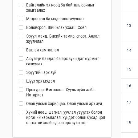
Байгалийн эх нөөц ба байгаль орчныг
хамгаалах
Мэдээлэл ба мэдээлэлжүүлэлт
13
Боловсрол. Шинжлэх ухаан. Соёл
Эрүүл мэнд. Биеийн тамир, спорт. Аялал
жуулчлал
Батлан хамгаалал
14
Аюулгүй байдал ба эрх зүйн дэг журмыг
сахиулах
15
Эрүүгийн эрх зүй
Шүүх эрх мэдэл
16
Прокурор. Өмгөөлөл. Хууль зүйн алба.
Нотариат
17
Олон улсын харилцаа. Олон улсын эрх зүй
Хүний нөөц, шагнал, уучлал үзүүлэх болон
иргэний харьяалал, хүндэт болон бусад цол
олгохтой холбогдсон эрх зүйн акт
18