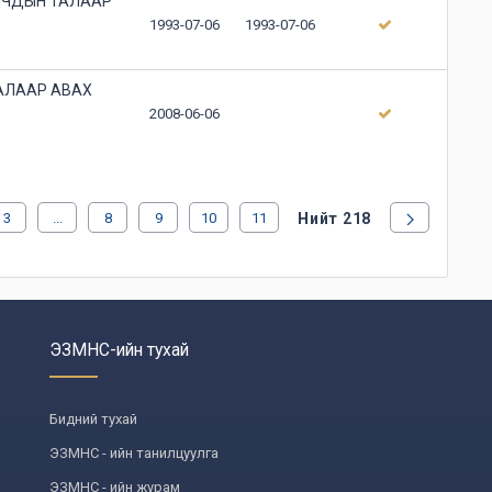
ЙЧДЫН ТАЛААР
1993-07-06
1993-07-06
АЛААР АВАХ
2008-06-06
3
...
8
9
10
11
Нийт 218
ЭЗМНС-ийн тухай
Бидний тухай
ЭЗМНС - ийн танилцуулга
ЭЗМНС - ийн журам