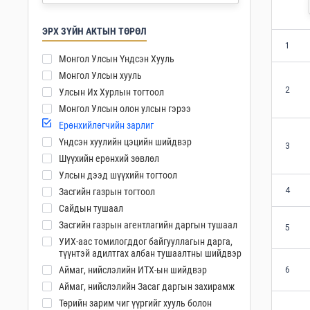
ЭРХ ЗҮЙН АКТЫН ТӨРӨЛ
1
Монгол Улсын Үндсэн Хууль
Монгол Улсын хууль
2
Улсын Их Хурлын тогтоол
Монгол Улсын олон улсын гэрээ
Ерөнхийлөгчийн зарлиг
Үндсэн хуулийн цэцийн шийдвэр
3
Шүүхийн ерөнхий зөвлөл
Улсын дээд шүүхийн тогтоол
4
Засгийн газрын тогтоол
Сайдын тушаал
Засгийн газрын агентлагийн даргын тушаал
5
УИХ-аас томилогддог байгууллагын дарга,
түүнтэй адилтгах албан тушаалтны шийдвэр
Аймаг, нийслэлийн ИТХ-ын шийдвэр
6
Аймаг, нийслэлийн Засаг даргын захирамж
Төрийн зарим чиг үүргийг хууль болон