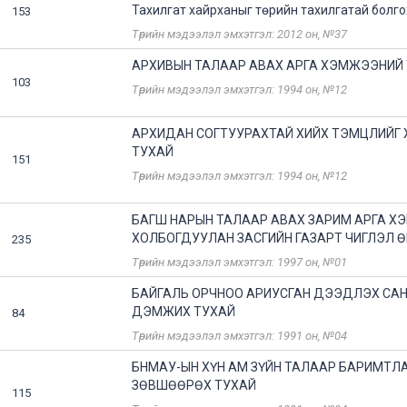
Тахилгат хайрханыг төрийн тахилгатай болго
153
Төрийн мэдээлэл эмхэтгэл: 2012 он, №37
АРХИВЫН ТАЛААР АВАХ АРГА ХЭМЖЭЭНИЙ
103
Төрийн мэдээлэл эмхэтгэл: 1994 он, №12
АРХИДАН СОГТУУРАХТАЙ ХИЙХ ТЭМЦЛИЙГ 
ТУХАЙ
151
Төрийн мэдээлэл эмхэтгэл: 1994 он, №12
БАГШ НАРЫН ТАЛААР АВАХ ЗАРИМ АРГА 
ХОЛБОГДУУЛАН ЗАСГИЙН ГАЗАРТ ЧИГЛЭЛ Ө
235
Төрийн мэдээлэл эмхэтгэл: 1997 он, №01
БАЙГАЛЬ ОРЧНОО АРИУСГАН ДЭЭДЛЭХ СА
ДЭМЖИХ ТУХАЙ
84
Төрийн мэдээлэл эмхэтгэл: 1991 он, №04
БНМАУ-ЫН ХҮН АМ ЗҮЙН ТАЛААР БАРИМТЛ
ЗӨВШӨӨРӨХ ТУХАЙ
115