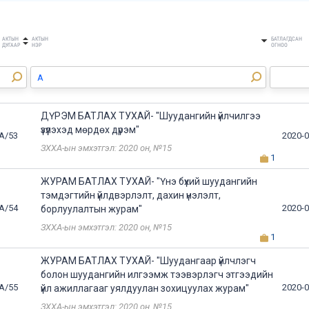
АКТЫН
АКТЫН
БАТЛАГДСАН
ДУГААР
НЭР
ОГНОО
ДҮРЭМ БАТЛАХ ТУХАЙ- "Шуудангийн үйлчилгээ
үзүүлэхэд мөрдөх дүрэм"
А/53
2020-0
ЗХХА-ын эмхэтгэл: 2020 он, №15
1
ЖУРАМ БАТЛАХ ТУХАЙ- "Үнэ бүхий шуудангийн
тэмдэгтийн үйлдвэрлэлт, дахин үнэлэлт,
А/54
2020-0
борлуулалтын журам"
ЗХХА-ын эмхэтгэл: 2020 он, №15
1
ЖУРАМ БАТЛАХ ТУХАЙ- "Шуудангаар үйлчлэгч
болон шуудангийн илгээмж тээвэрлэгч этгээдийн
А/55
2020-0
үйл ажиллагааг уялдуулан зохицуулах журам"
ЗХХА-ын эмхэтгэл: 2020 он, №15