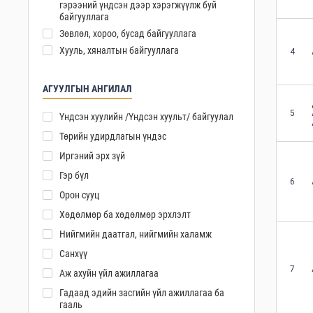
гэрээний үндсэн дээр хэрэгжүүлж буй
байгууллага
Зөвлөл, хороо, бусад байгууллага
Хууль, хяналтын байгууллага
4
АГУУЛГЫН АНГИЛАЛ
5
Үндсэн хуулийн /Үндсэн хуульт/ байгуулал
Төрийн удирдлагын үндэс
Иргэний эрх зүй
Гэр бүл
6
Орон сууц
Хөдөлмөр ба хөдөлмөр эрхлэлт
Нийгмийн даатгал, нийгмийн халамж
Санхүү
7
Аж ахуйн үйл ажиллагаа
Гадаад эдийн засгийн үйл ажиллагаа ба
гааль