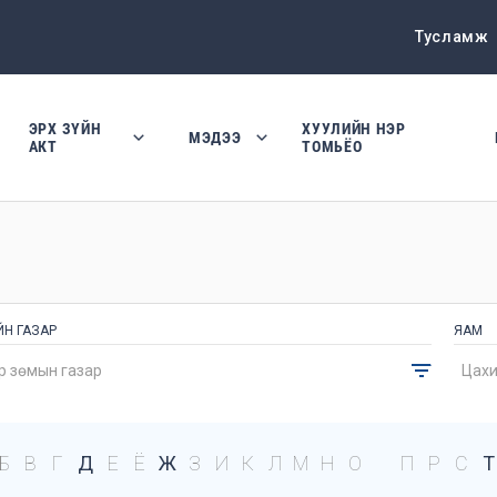
Тусламж
ЭРХ ЗҮЙН
ХУУЛИЙН НЭР
МЭДЭЭ
АКТ
ТОМЬЁО
ЙН ГАЗАР
ЯАМ
Б
В
Г
Д
Е
Ё
Ж
З
И
К
Л
М
Н
О
П
Р
С
Т