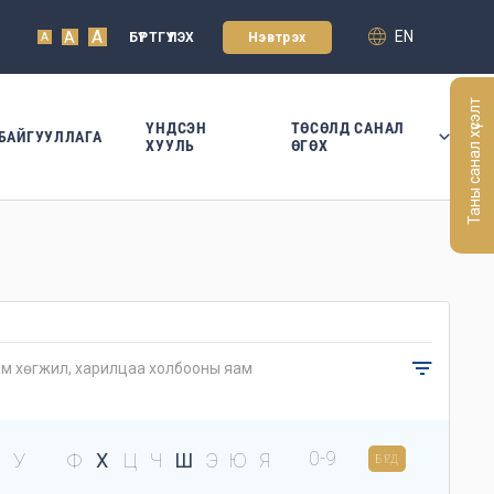
A
EN
A
БҮРТГҮҮЛЭХ
Нэвтрэх
A
Таны санал хүсэлт
ҮНДСЭН
ТӨСӨЛД САНАЛ
БАЙГУУЛЛАГА
ХУУЛЬ
ӨГӨХ
0-9
У
Ф
Х
Ц
Ч
Ш
Э
Ю
Я
БҮГД