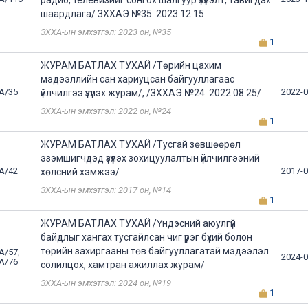
радио, телевизийг сонгох шалгуур үзүүлэлт, тавигдах
шаардлага/ ЗХХАЭ №35. 2023.12.15
ЗХХА-ын эмхэтгэл: 2023 он, №35
1
ЖУРАМ БАТЛАХ ТУХАЙ /Төрийн цахим
мэдээллийн сан хариуцсан байгууллагаас
А/35
2022-0
үйлчилгээ үзүүлэх журам/, /ЗХХАЭ №24. 2022.08.25/
ЗХХА-ын эмхэтгэл: 2022 он, №24
1
ЖУРАМ БАТЛАХ ТУХАЙ /Тусгай зөвшөөрөл
эзэмшигчдэд үзүүлэх зохицуулалтын үйлчилгээний
А/42
2017-0
хөлсний хэмжээ/
ЗХХА-ын эмхэтгэл: 2017 он, №14
1
ЖУРАМ БАТЛАХ ТУХАЙ /Үндэсний аюулгүй
байдлыг хангах тусгайлсан чиг үүрэг бүхий болон
төрийн захиргааны төв байгууллагатай мэдээлэл
А/57,
2024-0
А/76
солилцох, хамтран ажиллах журам/
ЗХХА-ын эмхэтгэл: 2024 он, №19
1