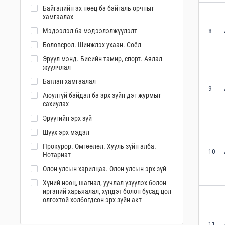
Байгалийн эх нөөц ба байгаль орчныг
хамгаалах
Мэдээлэл ба мэдээлэлжүүлэлт
8
Боловсрол. Шинжлэх ухаан. Соёл
Эрүүл мэнд. Биеийн тамир, спорт. Аялал
жуулчлал
Батлан хамгаалал
9
Аюулгүй байдал ба эрх зүйн дэг журмыг
сахиулах
Эрүүгийн эрх зүй
Шүүх эрх мэдэл
Прокурор. Өмгөөлөл. Хууль зүйн алба.
10
Нотариат
Олон улсын харилцаа. Олон улсын эрх зүй
Хүний нөөц, шагнал, уучлал үзүүлэх болон
иргэний харьяалал, хүндэт болон бусад цол
олгохтой холбогдсон эрх зүйн акт
11