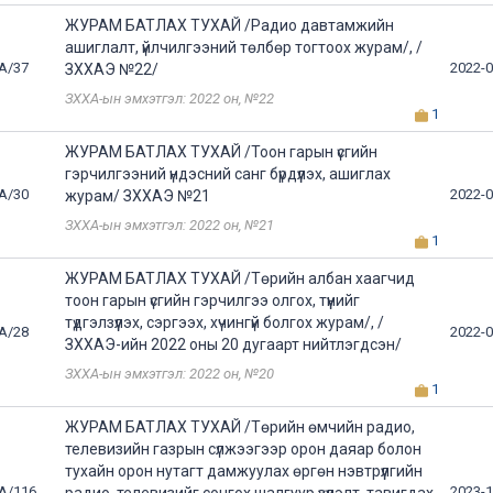
ЖУРАМ БАТЛАХ ТУХАЙ /Радио давтамжийн
ашиглалт, үйлчилгээний төлбөр тогтоох журам/, /
А/37
2022-0
ЗХХАЭ №22/
ЗХХА-ын эмхэтгэл: 2022 он, №22
1
ЖУРАМ БАТЛАХ ТУХАЙ /Тоон гарын үсгийн
гэрчилгээний үндэсний санг бүрдүүлэх, ашиглах
А/30
2022-0
журам/ ЗХХАЭ №21
ЗХХА-ын эмхэтгэл: 2022 он, №21
1
ЖУРАМ БАТЛАХ ТУХАЙ /Төрийн албан хаагчид
тоон гарын үсгийн гэрчилгээ олгох, түүнийг
түдгэлзүүлэх, сэргээх, хүчингүй болгох журам/, /
А/28
2022-0
ЗХХАЭ-ийн 2022 оны 20 дугаарт нийтлэгдсэн/
ЗХХА-ын эмхэтгэл: 2022 он, №20
1
ЖУРАМ БАТЛАХ ТУХАЙ /Төрийн өмчийн радио,
телевизийн газрын сүлжээгээр орон даяар болон
тухайн орон нутагт дамжуулах өргөн нэвтрүүлгийн
А/116
2023-1