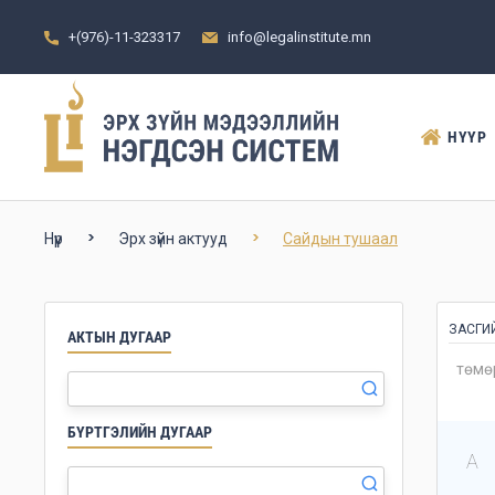
+(976)-11-323317
info@legalinstitute.mn
НҮҮР
Нүүр
Эрх зүйн актууд
Сайдын тушаал
ЗАСГИ
АКТЫН ДУГААР
БҮРТГЭЛИЙН ДУГААР
А