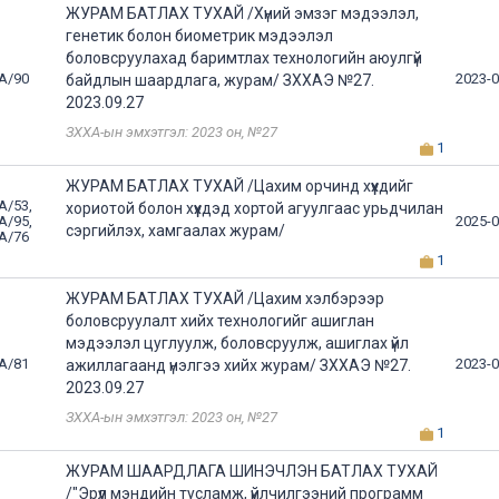
ЖУРАМ БАТЛАХ ТУХАЙ /Хүний эмзэг мэдээлэл,
генетик болон биометрик мэдээлэл
боловсруулахад баримтлах технологийн аюулгүй
А/90
2023-0
байдлын шаардлага, журам/ ЗХХАЭ №27.
2023.09.27
ЗХХА-ын эмхэтгэл: 2023 он, №27
1
ЖУРАМ БАТЛАХ ТУХАЙ /Цахим орчинд хүүхдийг
А/53,
хориотой болон хүүхдэд хортой агуулгаас урьдчилан
А/95,
2025-0
сэргийлэх, хамгаалах журам/
А/76
1
ЖУРАМ БАТЛАХ ТУХАЙ /Цахим хэлбэрээр
боловсруулалт хийх технологийг ашиглан
мэдээлэл цуглуулж, боловсруулж, ашиглах үйл
А/81
2023-0
ажиллагаанд үнэлгээ хийх журам/ ЗХХАЭ №27.
2023.09.27
ЗХХА-ын эмхэтгэл: 2023 он, №27
1
ЖУРАМ ШААРДЛАГА ШИНЭЧЛЭН БАТЛАХ ТУХАЙ
/"Эрүүл мэндийн тусламж, үйлчилгээний программ