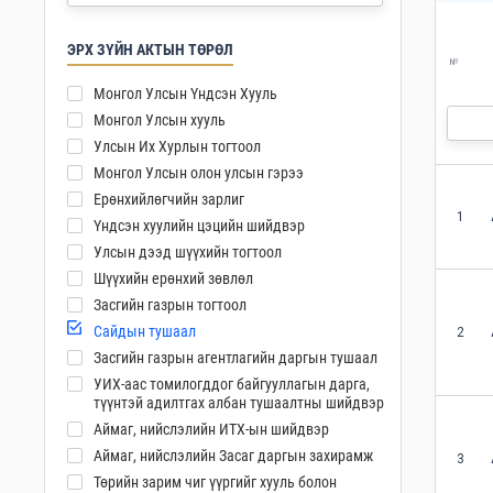
ЭРХ ЗҮЙН АКТЫН ТӨРӨЛ
№
Монгол Улсын Үндсэн Хууль
Монгол Улсын хууль
Улсын Их Хурлын тогтоол
Монгол Улсын олон улсын гэрээ
Ерөнхийлөгчийн зарлиг
1
Үндсэн хуулийн цэцийн шийдвэр
Улсын дээд шүүхийн тогтоол
Шүүхийн ерөнхий зөвлөл
Засгийн газрын тогтоол
Сайдын тушаал
2
Засгийн газрын агентлагийн даргын тушаал
УИХ-аас томилогддог байгууллагын дарга,
түүнтэй адилтгах албан тушаалтны шийдвэр
Аймаг, нийслэлийн ИТХ-ын шийдвэр
Аймаг, нийслэлийн Засаг даргын захирамж
3
Төрийн зарим чиг үүргийг хууль болон