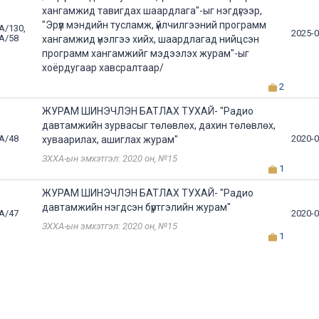
хангамжид тавигдах шаардлага"-ыг нэгдүгээр,
"Эрүүл мэндийн тусламж, үйлчилгээний программ
А/130,
2025-0
А/58
хангамжид үнэлгээ хийх, шаардлагад нийцсэн
программ хангамжийг мэдээлэх журам"-ыг
хоёрдугаар хавсралтаар/
2
ЖУРАМ ШИНЭЧЛЭН БАТЛАХ ТУХАЙ- "Радио
давтамжийн зурвасыг төлөвлөх, дахин төлөвлөх,
А/48
2020-0
хуваарилах, ашиглах журам"
ЗХХА-ын эмхэтгэл: 2020 он, №15
1
ЖУРАМ ШИНЭЧЛЭН БАТЛАХ ТУХАЙ- "Радио
давтамжийн нэгдсэн бүртгэлийн журам"
А/47
2020-0
ЗХХА-ын эмхэтгэл: 2020 он, №15
1