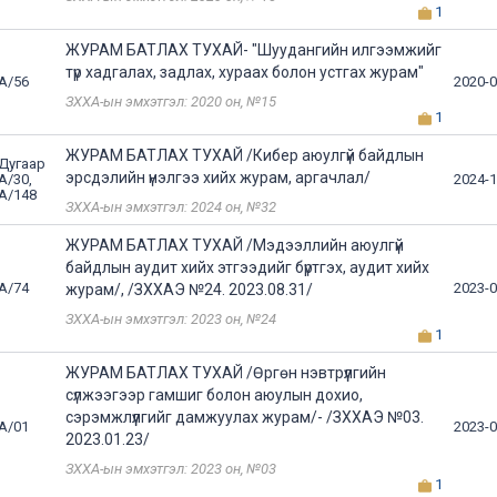
1
ЖУРАМ БАТЛАХ ТУХАЙ- "Шуудангийн илгээмжийг
түр хадгалах, задлах, хураах болон устгах журам"
А/56
2020-0
ЗХХА-ын эмхэтгэл: 2020 он, №15
1
ЖУРАМ БАТЛАХ ТУХАЙ /Кибер аюулгүй байдлын
Дугаар
эрсдэлийн үнэлгээ хийх журам, аргачлал/
А/30,
2024-1
А/148
ЗХХА-ын эмхэтгэл: 2024 он, №32
ЖУРАМ БАТЛАХ ТУХАЙ /Мэдээллийн аюулгүй
байдлын аудит хийх этгээдийг бүртгэх, аудит хийх
А/74
2023-0
журам/, /ЗХХАЭ №24. 2023.08.31/
ЗХХА-ын эмхэтгэл: 2023 он, №24
1
ЖУРАМ БАТЛАХ ТУХАЙ /Өргөн нэвтрүүлгийн
сүлжээгээр гамшиг болон аюулын дохио,
сэрэмжлүүлгийг дамжуулах журам/- /ЗХХАЭ №03.
А/01
2023-0
2023.01.23/
ЗХХА-ын эмхэтгэл: 2023 он, №03
1