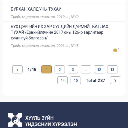
БУРХАН ХАЛДУНЫ ТУХАЙ
Төрийн мэдээлэл эмхэтгэл: 2010 он, №40
БҮХ ЦЭРГИЙН ИХ ХАР СҮЛДИЙН ДҮРМИЙГ БАТЛАХ
ТУХАЙ /Ерөнхийлөгчийн 2017 оны 126-р зарлигаар
хүчингүй болгосон/
Төрийн мэдээлэл эмхэтгэл: 2006 он, №48
1
1/15
1
2
3
...
12
13
14
15
Total 287