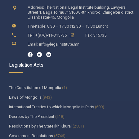
Address: The National Legal Institute building, Lawyers’
Street 1, Baga Toiruu /15160/, 4th khoroo, Chingeltei district,
Ulaanbaatar-46, Mongolia
Timetable: 8:30 – 17:30 (12:30 – 13:30 Lunch)
Tell: +(976)-11-315735
Fax: 315735
Email: info@legalinstitute.mn
Legislation Acts
The Constitution of Mongolia
(1)
Laws of Mongolia
(943)
International Treaties to which Mongolia is Party
(699)
Decrees by The President
(218)
Resolutions by The State Ikh Khural
(2581)
Government Resolutions
(5746)