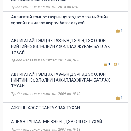
Төрийн мэдээлэл эмхэтгэл: 2018 он №41
Авлигатай тэмцэх газрын дэргэдэх олон нийтийн
зөвлөлийн ажиллах журам батлах тухай
1
АВЛИГАТАЙ ТЭМЦЭХ ГАЗРЫН ДЭРГЭДЭХ ОЛОН
НИЙТИЙН ЗӨВЛӨЛИЙН АЖИЛЛАХ ЖУРАМ БАТЛАХ
ТУХАЙ
Төрийн мэдээлэл эмхэтгэл: 2017 он, №38
1
1
АВЛИГАТАЙ ТЭМЦЭХ ГАЗРЫН ДЭРГЭДЭХ ОЛОН
НИЙТИЙН ЗӨВЛӨЛИЙН АЖИЛЛАХ ЖУРАМ БАТЛАХ
ТУХАЙ
Төрийн мэдээлэл эмхэтгэл: 2009 он, №40
1
АЖЛЫН ХЭСЭГ БАЙГУУЛАХ ТУХАЙ
АЛБАН ТУШААЛЫН ЗЭРЭГ ДЭВ ОЛГОХ ТУХАЙ
Төрийн мэдээлэл эмхэтгэл: 2007 он, №43