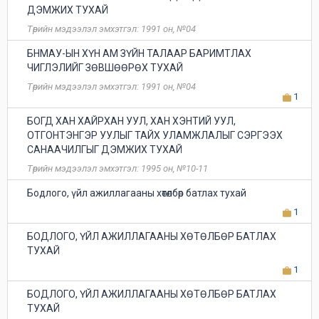
ДЭМЖИХ ТУХАЙ
Төрийн мэдээлэл эмхэтгэл: 1991 он, №04
БНМАУ-ЫН ХҮН АМ ЗҮЙН ТАЛААР БАРИМТЛАХ
ЧИГЛЭЛИЙГ ЗӨВШӨӨРӨХ ТУХАЙ
Төрийн мэдээлэл эмхэтгэл: 1991 он, №04
1
БОГД ХАН ХАЙРХАН УУЛ, ХАН ХЭНТИЙ УУЛ,
ОТГОНТЭНГЭР УУЛЫГ ТАЙХ УЛАМЖЛАЛЫГ СЭРГЭЭХ
САНААЧИЛГЫГ ДЭМЖИХ ТУХАЙ
Төрийн мэдээлэл эмхэтгэл: 1995 он, №10-11
Бодлого, үйл ажиллагааны хөтөлбөр батлах тухай
1
БОДЛОГО, ҮЙЛ АЖИЛЛАГААНЫ ХӨТӨЛБӨР БАТЛАХ
ТУХАЙ
1
БОДЛОГО, ҮЙЛ АЖИЛЛАГААНЫ ХӨТӨЛБӨР БАТЛАХ
ТУХАЙ