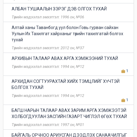
АЛБАН ТУШААЛЫН ЗЭРЭГ ДЭВ ОЛГОХ ТУХАЙ
Төрийн мэдээлэл эмхэтгэл: 1996 он, №06
Алтай ханы Таванбогд уул болон Говь гурван сайхан
Уулын Их Тахилгат хайрханыг төрийн тахилгатай болгох
тухай
Төрийн мэдээлэл эмхэтгэл: 2012 он, №37
АРХИВЫН ТАЛААР АВАХ АРГА ХЭМЖЭЭНИЙ ТУХАЙ
Төрийн мэдээлэл эмхэтгэл: 1994 он, №12
1
АРХИДАН СОГТУУРАХТАЙ ХИЙХ ТЭМЦЛИЙГ ХҮЧТЭЙ
БОЛГОХ ТУХАЙ
Төрийн мэдээлэл эмхэтгэл: 1994 он, №12
1
БАГШ НАРЫН ТАЛААР АВАХ ЗАРИМ АРГА ХЭМЖЭЭТЭЙ
ХОЛБОГДУУЛАН ЗАСГИЙН ГАЗАРТ ЧИГЛЭЛ ӨГӨХ ТУХАЙ
Төрийн мэдээлэл эмхэтгэл: 1997 он, №01
БАЙГАЛЬ ОРЧНОО АРИУСГАН ДЭЭДЛЭХ САНААЧИЛГЫГ