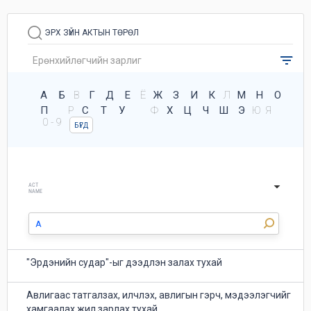
ЭРХ ЗҮЙН АКТЫН ТӨРӨЛ
А
Б
В
Г
Д
Е
Ё
Ж
З
И
К
Л
М
Н
О
П
Р
С
Т
У
Ф
Х
Ц
Ч
Ш
Э
Ю
Я
0 - 9
БҮГД
ACT
NAME
"Эрдэнийн судар"-ыг дээдлэн залах тухай
Авлигаас татгалзах, илчлэх, авлигын гэрч, мэдээлэгчийг
хамгаалах жил зарлах тухай