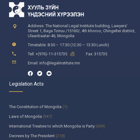
Address: The National Legal Institute building, Lawyers’
Street 1, Baga Toiruu /15160/, 4th khoroo, Chingeltei district,
Ulaanbaatar-46, Mongolia
Timetable: 8:30 – 17:30 (12:30 – 13:30 Lunch)
Tell: +(976)-11-315735
Fax: 315735
Email: info@legalinstitute.mn
Legislation Acts
The Constitution of Mongolia
(1)
Laws of Mongolia
(947)
International Treaties to which Mongolia is Party
(699)
Decrees by The President
(218)