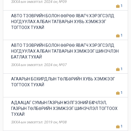
ЗХХА-ын эмхэтгэл: 2024 он, №09
1
АВТО ТЭЭВРИЙН БОЛОН ӨӨРӨӨ ЯВАГЧ ХЭРЭГСЭЛД
НОГДУУЛАХ АЛБАН ТАТВАРЫН ХУВЬ ХЭМЖЭЭГ
ТОГТООХ ТУХАЙ
1
АВТО ТЭЭВРИЙН БОЛОН ӨӨРӨӨ ЯВАГЧ ХЭРЭГСЭЛД
НОГДУУЛАХ АЛБАН ТАТВАРЫН ХЭМЖЭЭГ ШИНЭЧЛЭН
БАТЛАХ ТУХАЙ
ЗХХА-ын эмхэтгэл: 2024 он, №07
1
АГААРЫН БОХИРДЛЫН ТӨЛБӨРИЙН ХУВЬ ХЭМЖЭЭГ
ТОГТООХ ТУХАЙ
1
АДААЦАГ СУМЫН ГАЗРЫН ҮНЭЛГЭЭНИЙ БҮСЧЛЭЛ,
ГАЗРЫН ТӨЛБӨРИЙН ХЭМЖЭЭГ ШИНЭЧЛЭЛ ТОГТООХ
ТУХАЙ
ЗХХА-ын эмхэтгэл: 2019 он, №08
1