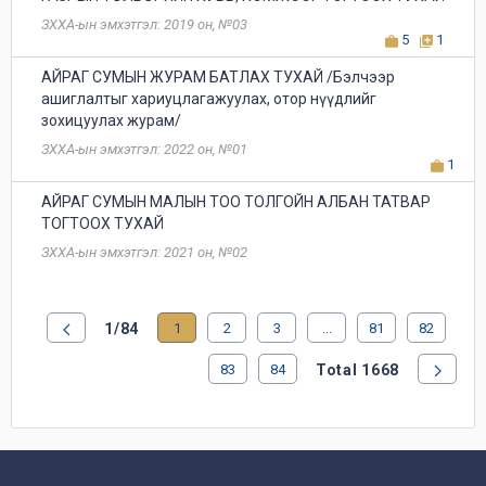
ЗХХА-ын эмхэтгэл: 2019 он, №03
5
1
АЙРАГ СУМЫН ЖУРАМ БАТЛАХ ТУХАЙ /Бэлчээр
ашиглалтыг хариуцлагажуулах, отор нүүдлийг
зохицуулах журам/
ЗХХА-ын эмхэтгэл: 2022 он, №01
1
АЙРАГ СУМЫН МАЛЫН ТОО ТОЛГОЙН АЛБАН ТАТВАР
ТОГТООХ ТУХАЙ
ЗХХА-ын эмхэтгэл: 2021 он, №02
1/84
1
2
3
...
81
82
83
84
Total 1668