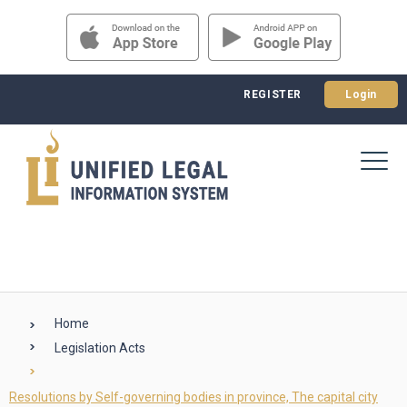
REGISTER
Login
Home
Legislation Acts
Resolutions by Self-governing bodies in province, The capital city