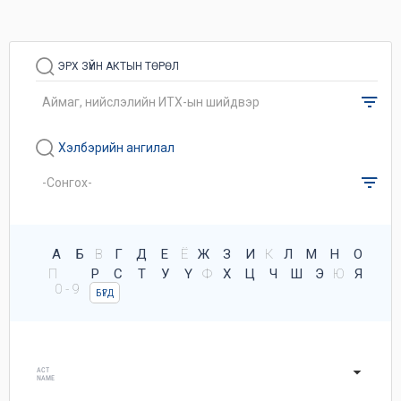
ЭРХ ЗҮЙН АКТЫН ТӨРӨЛ
Хэлбэрийн ангилал
А
Б
В
Г
Д
Е
Ё
Ж
З
И
К
Л
М
Н
О
П
Р
С
Т
У
Ү
Ф
Х
Ц
Ч
Ш
Э
Ю
Я
0 - 9
БҮГД
ACT
NAME