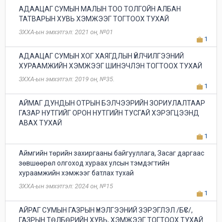
АДААЦАГ СУМЫН МАЛЫН ТОО ТОЛГОЙН АЛБАН
ТАТВАРЫН ХУВЬ ХЭМЖЭЭГ ТОГТООХ ТУХАЙ
ЗХХА-ын эмхэтгэл: 2021 он, №01
1
АДААЦАГ СУМЫН ХОГ ХАЯГДЛЫН ҮЙЛЧИЛГЭЭНИЙ
ХУРААМЖИЙН ХЭМЖЭЭГ ШИНЭЧЛЭН ТОГТООХ ТУХАЙ
ЗХХА-ын эмхэтгэл: 2019 он, №35.
1
АЙМАГ ДУНДЫН ОТРЫН БЭЛЧЭЭРИЙН ЗОРИУЛАЛТААР
ГАЗАР НУТГИЙГ ОРОН НУТГИЙН ТУСГАЙ ХЭРЭГЦЭЭНД
АВАХ ТУХАЙ
1
Аймгийн төрийн захиргааны байгууллага, Засаг даргаас
зөвшөөрөл олгоход хураах улсын тэмдэгтийн
хураамжийн хэмжээг батлах тухай
ЗХХА-ын эмхэтгэл: 2024 он, №15
1
АЙРАГ СУМЫН ГАЗРЫН ҮНЭЛГЭЭНИЙ ЗЭРЭГЛЭЛ /БҮС/,
ГАЗРЫН ТӨЛБӨРИЙН ХУВЬ, ХЭМЖЭЭГ ТОГТООХ ТУХАЙ