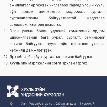
ажиллагааг өргөжүүлэх чиглэлээр гадаад улсын хууль
зүйн эрдэм шинжилгээ, мэдээлэл, сургалт,
сурталчилгааны байгууллагатай мэдээлэл
солилцож, хамтран ажиллах;
Олон улсын болон үндэсний хэмжээний эрдэм
шинжилгээний бага хурал, сургалт, семинарыг
зохион байгуулж, хууль зүйн шинжлэх ухааны
хөгжилд дэмжлэг үзүүлэх;
Эрх зүйн албан бус сургалтыг зохион байгуулах;
Хууль зүйн мэргэжлийн сэтгүүл эрхлэн гаргах.
Хаяг: Улаанбаатар хот, Сүхбаатар дүүрэг, 11 хороо, 7