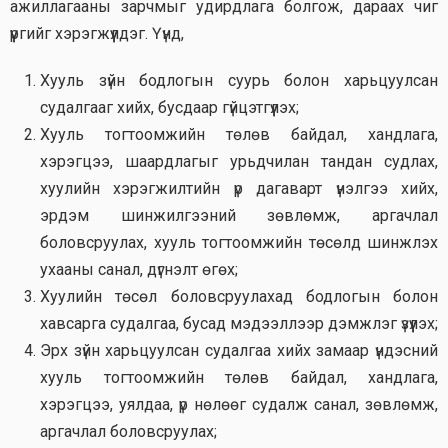
ажиллагааны зарчмыг удирдлага болгож, дараах чиг
үүргийг хэрэгжүүлдэг. Үүнд,
Хууль зүйн бодлогын суурь болон харьцуулсан
судалгааг хийх, бусдаар гүйцэтгүүлэх;
Хууль тогтоомжийн төлөв байдал, хандлага,
хэрэгцээ, шаардлагыг урьдчилан тандан судлах,
хуулийн хэрэгжилтийн үр дагаварт үнэлгээ хийх,
эрдэм шинжилгээний зөвлөмж, аргачлал
боловсруулах, хууль тогтоомжийн төсөлд шинжлэх
ухааны санал, дүгнэлт өгөх;
Хуулийн төсөл боловсруулахад бодлогын болон
хавсарга судалгаа, бусад мэдээллээр дэмжлэг үзүүлэх;
Эрх зүйн харьцуулсан судалгаа хийх замаар үндэсний
хууль тогтоомжийн төлөв байдал, хандлага,
хэрэгцээ, уялдаа, үр нөлөөг судалж санал, зөвлөмж,
аргачлал боловсруулах;