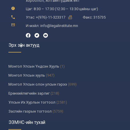
хороолол, Алтайн гудамж 841
Цаг: 8:30 – 17:30 (12:30 – 13:30 цайны цаг)
Утас: +(976)-11-323317
Факс: 315735
И-мэйл: info@legalinstitute.mn
Эрх зүйн актууд
Монгол Улсын Үндсэн Хууль
(1)
Монгол Улсын хууль
(947)
Монгол Улсын олон улсын гэрээ
(699)
Ерөнхийлөгчийн зарлиг
(218)
Улсын Их Хурлын тогтоол
(2581)
Засгийн газрын тогтоол
(5759)
Үндсэн хуулийн цэцийн шийдвэр
(335)
ЭЗМНС-ийн тухай
Улсын дээд шүүхийн тогтоол
(259)