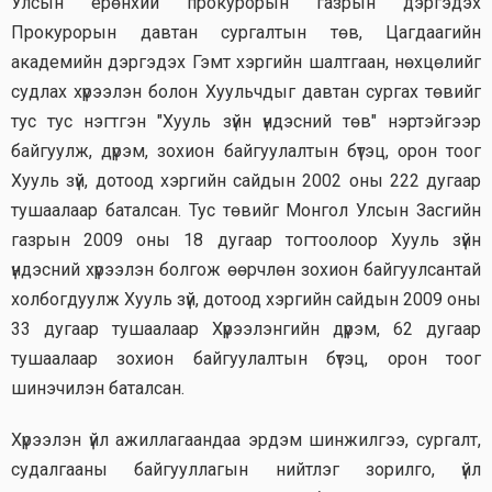
Улсын ерөнхий прокурорын газрын дэргэдэх
Прокурорын давтан сургалтын төв, Цагдаагийн
академийн дэргэдэх Гэмт хэргийн шалтгаан, нөхцөлийг
судлах хүрээлэн болон Хуульчдыг давтан сургах төвийг
тус тус нэгтгэн "Хууль зүйн үндэсний төв" нэртэйгээр
байгуулж, дүрэм, зохион байгуулалтын бүтэц, орон тоог
Хууль зүй, дотоод хэргийн сайдын 2002 оны 222 дугаар
тушаалаар баталсан. Тус төвийг Монгол Улсын Засгийн
газрын 2009 оны 18 дугаар тогтоолоор Хууль зүйн
үндэсний хүрээлэн болгож өөрчлөн зохион байгуулсантай
холбогдуулж Хууль зүй, дотоод хэргийн сайдын 2009 оны
33 дугаар тушаалаар Хүрээлэнгийн дүрэм, 62 дугаар
тушаалаар зохион байгуулалтын бүтэц, орон тоог
шинэчилэн баталсан.
Хүрээлэн үйл ажиллагаандаа эрдэм шинжилгээ, сургалт,
судалгааны байгууллагын нийтлэг зорилго, үйл