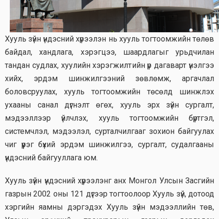
Хууль зүйн үндэсний хүрээлэн нь хууль тогтоомжийн төлөв
байдал, хандлага, хэрэгцээ, шаардлагыг урьдчилан
тандан судлах, хуулийн хэрэгжилтийн үр дагаварт үнэлгээ
хийх, эрдэм шинжилгээний зөвлөмж, аргачлал
боловсруулах, хууль тогтоомжийн төсөлд шинжлэх
ухааны санал дүгнэлт өгөх, хууль эрх зүйн сургалт,
мэдээллээр үйлчлэх, хууль тогтоомжийн бүртгэл,
системчлэл, мэдээлэл, сурталчилгааг зохион байгуулах
чиг үүрэг бүхий эрдэм шинжилгээ, сургалт, судалгааны
үндэсний байгууллага юм.
Хууль зүйн үндэсний хүрээлэнг анх Монгол Улсын Засгийн
газрын 2002 оны 121 дүгээр тогтоолоор Хууль зүй, дотоод
хэргийн яамны дэргэдэх Хууль зүйн мэдээллийн төв,