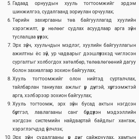
Гадаад орнуудын хууль тогтоомжийг эрдэм
шинжилгээ, судалгаанд зориулан орчуулах;
Төрийн захиргааны төв байгууллагад хуулийн
хэрэгжилт, үр нөлөөг судлах асуудлаар арга зүйн
туслалцаа үзүүлэх;
Эрх зүйч, хуульчдын мэдлэг, хуулийн байгууллагын
ажилтны ёс зүй, ур чадварыг дээшлүүлэхэд чиглэсэн
сургалтыг холбогдох хөтөлбөр, төлөвлөгөөний дагуу
болон захиалгаар зохион байгуулах;
Хууль тогтоомжийг олон нийтэд сурталчлах,
тайлбарлан таниулах ажлыг үр дүнтэй, хүртээмжтэй
арга, хэлбэрээр зохион байгуулах;
Хууль тогтоомж, эрх зүйн бусад актын нэгдсэн
бүртгэл, лавлагааны санг бүрдүүлэн мэдээллийн
нэгдсэн системийн найдвартай байдлыг хангаж,
хэрэглэгчдэд үйлчлэх;
Эрх зүйн судалгааны үр дүнг сайжруулах, хамтын