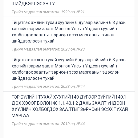
ШИЙДВЭРЛЭСЭН ТУ
Төрийн мэдээлэл эмхэтгэл: 1999 он, №21
Гүйцэтгэх ажлын тухай хуулийн 6 дугаар зүйлийн 6.3 дахь
хэсгийн зарим заалт Монгол Улсын Үндсэн хуулийн
холбогдох заалтыг зөрчсөн эсэх маргааныг хянан
шийдвэрлэсэн тухай
Төрийн мэдээлэл эмхэтгэл: 2023 он, №23
Гүйцэтгэх ажлын тухай хуулийн 6 дугаар зүйлийн 6.3 дахь
хэсгийн зарим заалт Монгол Улсын Үндсэн хуулийн
холбогдох заалтыг зөрчсөн эсэх маргааныг эцэслэн
шийдвэрлэсэн тухай
Төрийн мэдээлэл эмхэтгэл: 2023 он, №44
ГЭР БҮЛИЙН ТУХАЙ ХУУЛИЙН 40 ДҮГЭЭР ЗҮЙЛИЙН 40.1
ДЭХ ХЭСЭГ БОЛОН 40.1.1, 40.1.2 ДАХЬ ЗААЛТ ҮНДСЭН
ХУУЛИЙН ХОЛБОГДОХ ЗААЛТЫГ ЗӨРЧСӨН ЭСЭХ ТУХАЙ
МАРГАА
Төрийн мэдээлэл эмхэтгэл: 2010 он, №44