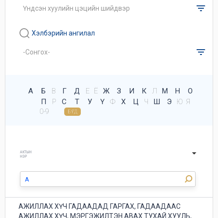
Хэлбэрийн ангилал
А
Б
В
Г
Д
Е
Ё
Ж
З
И
К
Л
М
Н
О
П
Р
С
Т
У
Ү
Ф
Х
Ц
Ч
Ш
Э
Ю
Я
0-9
БҮГД
АКТЫН
НЭР
АЖИЛЛАХ ХҮЧ ГАДААДАД ГАРГАХ, ГАДААДААС
АЖИЛЛАХ ХҮЧ, МЭРГЭЖИЛТЭН АВАХ ТУХАЙ ХУУЛЬ,