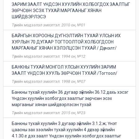
ЗАРИМ ЗААЛТ ҮНДСЭН ХУУЛИЙН ХОЛБОГДОХ ЗААЛТЫГ
ЗӨРЧСӨН ЭСЭХ ТУХАЙ МАРГААНЫГ ХЯНАН
ШИЙДВЭРЛЭСЭ
Төрийн мэдээлэл эмхэтгэл: 2010 он, №01
БАЙНГЫН ХОРООНЫ ДҮГНЭЛТИЙН ТУХАЙ УЛСЫН ИХ
ХУРЛЫН 70 ДУГААР ТОГТООЛТОЙ ХОЛБОГДСОН
МАРГААНЫГ ХЯНАН ХЭЛЭЛЦСЭН ТУХАЙ / Дүгнэлт/
Төрийн мэдээлэл эмхэтгэл: 1994 он, №12
БАНКНЫ ТУХАЙ МОНГОЛ УЛСЫН ХУУЛИЙН ЗАРИМ
ЗААЛТ ҮНДСЭН ХУУЛЬ ЗӨРЧСӨН ТУХАЙ /Тогтоол/
Төрийн мэдээлэл эмхэтгэл: 1998 он, №07
Банкны тухай хуулийн 36 дугаар зүйлийн 36.12 дахь хэсэг
Үндсэн хуулийн холбогдох заалтыг зөрчсөн эсэх
маргааныг хянан шийдвэрлэсэн тухай
Төрийн мэдээлэл эмхэтгэл: 2015 он, №23
Банкны тухай хуулийн 3 дугаар зүйлийн 3.1.2.ж; Үнэт
цаасны зах зээлийн тухай хуулийн 4 дүгээр зүйлийн
4.1.30.е дэх заалт Үндсэн хуулийн холбогдох заалтыг