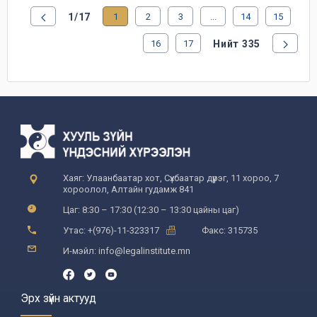
1/17
1
2
3
...
14
15
16
17
Нийт 335
Хаяг: Улаанбаатар хот, Сүхбаатар дүүрэг, 11 хороо, 7
хороолол, Алтайн гудамж 841
Цаг: 8:30 – 17:30 (12:30 – 13:30 цайны цаг)
Утас: +(976)-11-323317
Факс: 315735
И-мэйл: info@legalinstitute.mn
Эрх зүйн актууд