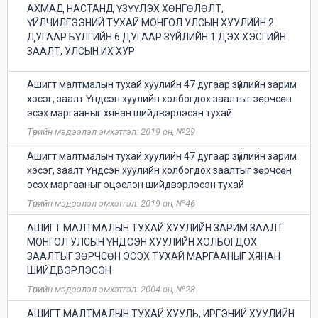
АХМАД НАСТАНД ҮЗҮҮЛЭХ ХӨНГӨЛӨЛТ,
ҮЙЛЧИЛГЭЭНИЙ ТУХАЙ МОНГОЛ УЛСЫН ХУУЛИЙН 2
ДУГААР БҮЛГИЙН 6 ДУГААР ЗҮЙЛИЙН 1 ДЭХ ХЭСГИЙН
ЗААЛТ, УЛСЫН ИХ ХУР
Ашигт малтмалын тухай хуулийн 47 дугаар зүйлийн зарим
хэсэг, заалт Үндсэн хуулийн холбогдох заалтыг зөрчсөн
эсэх маргааныг хянан шийдвэрлэсэн тухай
Төрийн мэдээлэл эмхэтгэл: 2019 он, №29
Ашигт малтмалын тухай хуулийн 47 дугаар зүйлийн зарим
хэсэг, заалт Үндсэн хуулийн холбогдох заалтыг зөрчсөн
эсэх маргааныг эцэслэн шийдвэрлэсэн тухай
Төрийн мэдээлэл эмхэтгэл: 2019 он, №46
АШИГТ МАЛТМАЛЫН ТУХАЙ ХУУЛИЙН ЗАРИМ ЗААЛТ
МОНГОЛ УЛСЫН ҮНДСЭН ХУУЛИЙН ХОЛБОГДОХ
ЗААЛТЫГ ЗӨРЧСӨН ЭСЭХ ТУХАЙ МАРГААНЫГ ХЯНАН
ШИЙДВЭРЛЭСЭН
Төрийн мэдээлэл эмхэтгэл: 2004 он, №28
АШИГТ МАЛТМАЛЫН ТУХАЙ ХУУЛЬ, ИРГЭНИЙ ХУУЛИЙН