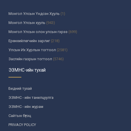
Монгол Улсын Үндсэн Хууль
(1)
Монгол Улсын хууль
(943)
Монгол Улсын олон улсын гэрээ
(699)
Ерөнхийлөгчийн зарлиг
(218)
Улсын Их Хурлын тогтоол
(2581)
Засгийн газрын тогтоол
(5746)
Үндсэн хуулийн цэцийн шийдвэр
(335)
ЭЗМНС-ийн тухай
Улсын дээд шүүхийн тогтоол
(259)
УИХ-аас томилогддог байгууллагын дарга, түүнтэй адилтгах
Бидний тухай
албан тушаалтны шийдвэр
(130)
ЭЗМНС - ийн танилцуулга
Сайдын тушаал
(987)
ЭЗМНС - ийн журам
Засгийн газрын агентлагийн даргын тушаал
(215)
Сайтын бүтэц
Хууль, хяналтын байгууллага
(6)
PRIVACY POLICY
Төрийн зарим чиг үүргийг хууль болон гэрээний үндсэн дээр