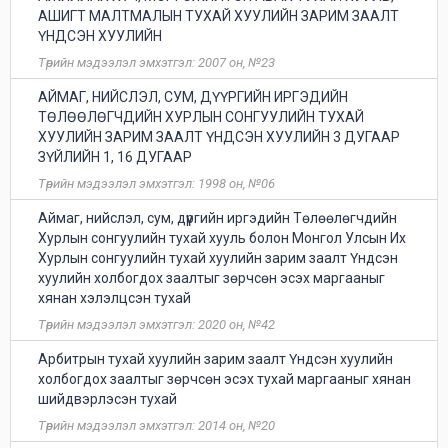
АШИГТ МАЛТМАЛЫН ТУХАЙ ХУУЛИЙН ЗАРИМ ЗААЛТ
ҮНДСЭН ХУУЛИЙН
Төрийн мэдээлэл эмхэтгэл: 2007 он, №23
АЙМАГ, НИЙСЛЭЛ, СУМ, ДҮҮРГИЙН ИРГЭДИЙН
ТӨЛӨӨЛӨГЧДИЙН ХУРЛЫН СОНГУУЛИЙН ТУХАЙ
ХУУЛИЙН ЗАРИМ ЗААЛТ ҮНДСЭН ХУУЛИЙН 3 ДУГААР
ЗҮЙЛИЙН 1, 16 ДУГААР
Төрийн мэдээлэл эмхэтгэл: 1998 он, №06
Аймаг, нийслэл, сум, дүүргийн иргэдийн Төлөөлөгчдийн
Хурлын сонгуулийн тухай хууль болон Монгол Улсын Их
Хурлын сонгуулийн тухай хуулийн зарим заалт Үндсэн
хуулийн холбогдох заалтыг зөрчсөн эсэх маргааныг
хянан хэлэлцсэн тухай
Төрийн мэдээлэл эмхэтгэл: 2020 он, №42
Арбитрын тухай хуулийн зарим заалт Үндсэн хуулийн
холбогдох заалтыг зөрчсөн эсэх тухай маргааныг хянан
шийдвэрлэсэн тухай
Төрийн мэдээлэл эмхэтгэл: 2014 он, №20