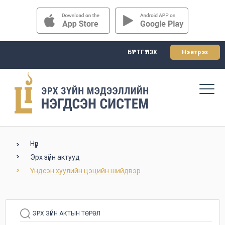
БҮРТГҮҮЛЭХ
Нэвтрэх
Нүүр
Эрх зүйн актууд
Үндсэн хуулийн цэцийн шийдвэр
ЭРХ ЗҮЙН АКТЫН ТӨРӨЛ