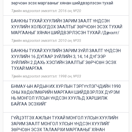
зөрчсөн эсэх маргааныг хянан шийдвэрлэсэн тухай
Төрийн мэдээлэл эмхэтгэл: 2016 он, №20
БАНКНЫ ТУХАЙ ХУУЛИЙН ЗАРИМ ЗААЛТ ҮНДСЭН
ХУУЛИЙН ХОЛБОГДОХ ЗААЛТЫГ ЗӨРЧСӨН ЭСЭХ ТУХАЙ
МАРГААНЫГ ХЯНАН ШИЙДВЭРЛЭСЭН ТУХАЙ /Дүгнэлт/
Төрийн мэдээлэл эмхэтгэл: 2010 он, №35
БАНКНЫ ТУХАЙ ХУУЛИЙН ЗАРИМ ЗҮЙЛ ЗААЛТ ҮНДСЭН
ХУУЛИЙН 16 ДУГААР ЗҮЙЛИЙН 3, 14; 14 ДҮГЭЭР
ЗҮЙЛИЙН 2 ДАХЬ ХЭСГИЙН ЗААЛТЫГ ЗӨРЧСӨН ЭСЭХ
ТУХАЙ МАРГАА
Төрийн мэдээлэл эмхэтгэл: 1998 он, №03
БНМАУ-ЫН АРДЫН ИХ ХУРЛЫН ТЭРГҮҮЛЭГЧДИЙН 1990
ОНЫ ХӨДӨЛМӨРИЙН МАРГААН ШИЙДВЭРЛЭХ ДҮРЭМ
НЬ МОНГОЛ УЛСЫН ҮНДСЭН ХУУЛЬД ХАРШИЛЖ
БАЙГАА ЭСЭХИЙГ
ГҮЙЦЭТГЭХ АЖЛЫН ТУХАЙ МОНГОЛ УЛСЫН ХУУЛИЙН
ЗАРИМ ЗААЛТ МОНГОЛ УЛСЫН ҮНДСЭН ХУУЛИЙГ
ЗӨРЧСӨН ЭСЭХ ТАЛААРХИ МАРГААНЫГ ХЯНАН