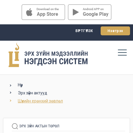
БҮРТГҮҮЛЭХ
Нэвтрэх
Нүүр
Эрх зүйн актууд
Шүүхийн ерөнхий зөвлөл
ЭРХ ЗҮЙН АКТЫН ТӨРӨЛ