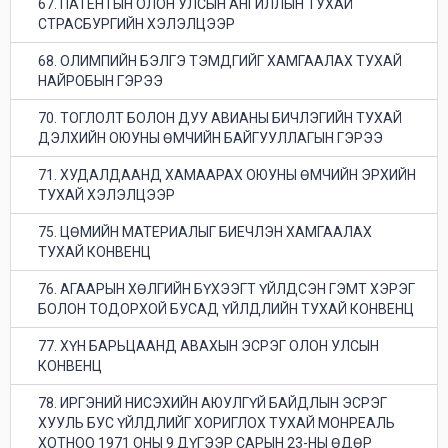
67. ПАТЕНТЫН ОЛОН УЛСЫН АНГИЛЛЫН ТУХАЙ
СТРАСБУРГИЙН ХЭЛЭЛЦЭЭР
68. ОЛИМПИЙН БЭЛГЭ ТЭМДГИЙГ ХАМГААЛАХ ТУХАЙ
НАЙРОБЫН ГЭРЭЭ
70. ТОГЛОЛТ БОЛОН ДУУ АВИАНЫ БИЧЛЭГИЙН ТУХАЙ
ДЭЛХИЙН ОЮУНЫ ӨМЧИЙН БАЙГУУЛЛАГЫН ГЭРЭЭ
71. ХУДАЛДААНД ХАМААРАХ OЮУНЫ ӨМЧИЙН ЭРХИЙН
ТУХАЙ ХЭЛЭЛЦЭЭР
75. ЦӨМИЙН МАТЕРИАЛЫГ БИЕЧЛЭН ХАМГААЛАХ
ТУХАЙ КОНВЕНЦ
76. АГААРЫН ХӨЛГИЙН БҮХЭЭГТ ҮЙЛДСЭН ГЭМТ ХЭРЭГ
БОЛОН ТОДОРХОЙ БУСАД ҮЙЛДЛИЙН ТУХАЙ КОНВЕНЦ
77. ХҮН БАРЬЦААНД АВАХЫН ЭСРЭГ ОЛОН УЛСЫН
КОНВЕНЦ
78. ИРГЭНИЙ НИСЭХИЙН АЮУЛГҮЙ БАЙДЛЫН ЭСРЭГ
ХУУЛЬ БУС ҮЙЛДЛИЙГ ХОРИГЛОХ ТУХАЙ МОНРЕАЛЬ
ХОТНОО 1971 ОНЫ 9 ДҮГЭЭР САРЫН 23-НЫ ӨДӨР