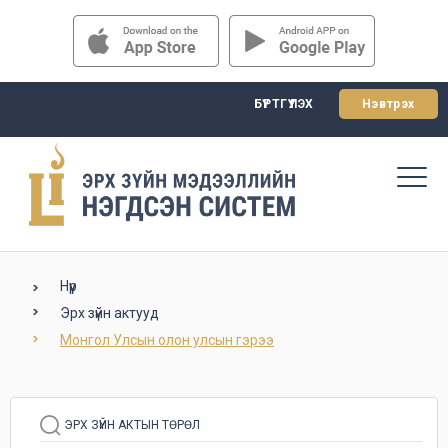
БҮРТГҮҮЛЭХ
Нэвтрэх
Нүүр
Эрх зүйн актууд
Монгол Улсын олон улсын гэрээ
ЭРХ ЗҮЙН АКТЫН ТӨРӨЛ