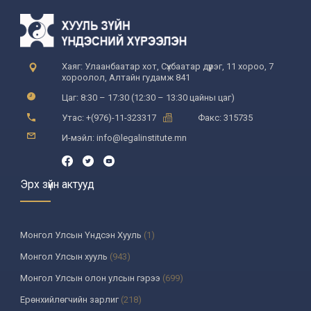
Хаяг: Улаанбаатар хот, Сүхбаатар дүүрэг, 11 хороо, 7
хороолол, Алтайн гудамж 841
Цаг: 8:30 – 17:30 (12:30 – 13:30 цайны цаг)
Утас: +(976)-11-323317
Факс: 315735
И-мэйл: info@legalinstitute.mn
Эрх зүйн актууд
Монгол Улсын Үндсэн Хууль
(1)
Монгол Улсын хууль
(943)
Монгол Улсын олон улсын гэрээ
(699)
Ерөнхийлөгчийн зарлиг
(218)