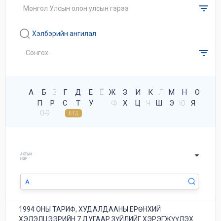
Хэлбэрийн ангилал
А
Б
В
Г
Д
Е
Ё
Ж
З
И
К
Л
М
Н
О
П
Р
С
Т
У
Ф
Х
Ц
Ч
Ш
Э
Ю
Я
0-9
БҮГД
АКТЫН
НЭР
1994 ОНЫ ТАРИФ, ХУДАЛДААНЫ ЕРӨНХИЙ
ХЭЛЭЛЦЭЭРИЙН 7 ДУГААР ЗҮЙЛИЙГ ХЭРЭГЖҮҮЛЭХ