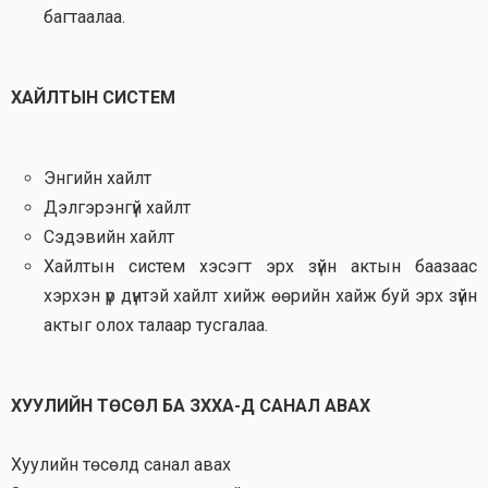
багтаалаа.
ХАЙЛТЫН СИСТЕМ
Энгийн хайлт
Дэлгэрэнгүй хайлт
Сэдэвийн хайлт
Хайлтын систем хэсэгт эрх зүйн актын баазаас
хэрхэн үр дүнтэй хайлт хийж өөрийн хайж буй эрх зүйн
актыг олох талаар тусгалаа.
ХУУЛИЙН ТӨСӨЛ БА ЗХХА-Д САНАЛ АВАХ
Хуулийн төсөлд санал авах