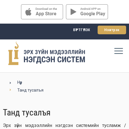
БҮРТГҮҮЛЭХ
Нэвтрэх
Нүүр
Танд тусалъя
Танд тусалъя
Эрх зүйн мэдээллийн нэгдсэн системийн тусламж /