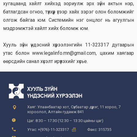
хугацаанд хайлт хийхэд зориулж эрх зүйн актын нэр,
батлагдсан огноо, түлхүүр үгээр хайх зэрэг олон боломжийг
олгож байгаа юм. Системийн нэг онцлог нь агуулгын
мэдрэмжтэй хайлт хийх боломж юм.
Хууль зүйн үндэсний хүрээлэнгийн 11-323317 дугаарын
утас болон www.legalinfo.mn@gmail.com, цахим хаягаар
өөрсдийн санал хүсэлт ирүүлэхийг хүсье.
Хаяг: Улаанбаатар хот, Сүхбаатар дүүрэг, 11 хороо, 7
хороолол, Алтайн гудамж 841
Цаг: 8:30 – 17:30 (12:30 – 13:30 цайны цаг)
Утас: +(976)-11-323317
Факс: 315735