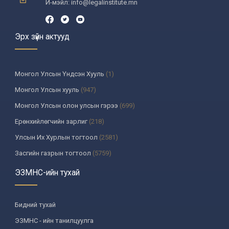
И-мэйл: info@legalinstitute.mn
Эрх зүйн актууд
Монгол Улсын Үндсэн Хууль
(1)
Монгол Улсын хууль
(947)
Монгол Улсын олон улсын гэрээ
(699)
Ерөнхийлөгчийн зарлиг
(218)
Улсын Их Хурлын тогтоол
(2581)
Засгийн газрын тогтоол
(5759)
Үндсэн хуулийн цэцийн шийдвэр
(335)
ЭЗМНС-ийн тухай
Улсын дээд шүүхийн тогтоол
(259)
УИХ-аас томилогддог байгууллагын дарга, түүнтэй адилтгах
Бидний тухай
албан тушаалтны шийдвэр
(130)
ЭЗМНС - ийн танилцуулга
Сайдын тушаал
(987)