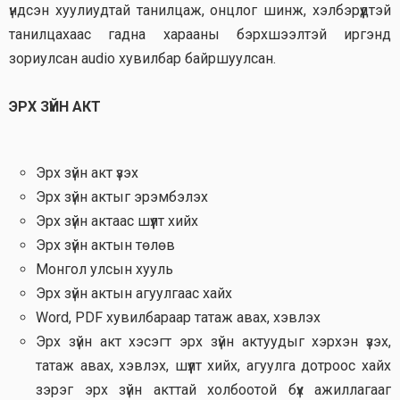
үндсэн хуулиудтай танилцаж, онцлог шинж, хэлбэрүүдтэй
танилцахаас гадна харааны бэрхшээлтэй иргэнд
зориулсан audio хувилбар байршуулсан.
ЭРХ ЗҮЙН АКТ
Эрх зүйн акт үзэх
Эрх зүйн актыг эрэмбэлэх
Эрх зүйн актаас шүүлт хийх
Эрх зүйн актын төлөв
Монгол улсын хууль
Эрх зүйн актын агуулгаас хайх
Word, PDF хувилбараар татаж авах, хэвлэх
Эрх зүйн акт хэсэгт эрх зүйн актуудыг хэрхэн үзэх,
татаж авах, хэвлэх, шүүлт хийх, агуулга дотроос хайх
зэрэг эрх зүйн акттай холбоотой бүх ажиллагааг