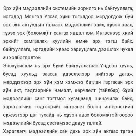
Эрх зүйн мэдээллийн системийн зорилго нь байгууллага,
иргэдэд Монгол Улсад хүчин төгөлдөр мөрдөгдөж буй
эрх зүйн актуудын талаарх мэдээллийг хайх, хүлээн авах,
түгээх эрх (боломж)-г хангах явдал юм. Ингэснээр хүний
эрхийг хамгаалах, хуулийн өмнө эрх тэгш байх,
байгууллага, иргэдийн хүлээх хариуцлага дээшлэх чухал
ач холбогдолтой.
Энэхүү систем нь эрх бүхий байгууллагаас Үндсэн хууль,
бусад хуульд заасан үндэслэлээр нийтээр дагаж
мөрдүүлэхээр эрх зүйн хэм хэмжээ батлан гаргасан эрх
зүйн акт, тэдгээрийн нэмэлт, өөрчлөлт (тайлбар) бүхий
мэдээллийн санг тогтмол хугацаанд шинэчилж байх,
хэрэглэгчид тэдгээрийг интранет болон интернетийн
сүлжээгээр цаг тухайд нь хүлээн авах боломжтойгоороо
мэдээллийн бусад системээс давуу талтай.
Хэрэглэгч мэдээллийн сан дахь эрх зүйн актаас түргэн