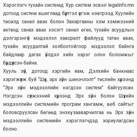
Хэрэглэгч тухайн системд Хур систем эсвэл legalinfo.mn
дотоод систем ашиглаад бүртгэл үүсгэж нэвтрээд Хуулийн
төсөлд санал авах болон Захиргааны хэм хэмжээний
актанд санах авах хэсэгт санал өгөх, тухайн асуудлын
дэлгэрэнгүй мэдээлэл хавсралт файлууд татан авах,
тухайн асуудалтай холбоотойгоор мэдээлэл байнга
байдлаар дагах үйлдэл хийх зэрэг олон боломжыг
бүрдүүлсэн байна.
Хууль зүй, дотоод хэргийн яам, Дэлхийн банкнаас
хэрэгжүүлж буй “Шүүх, эрх зүйн шинэчлэлт” төслийн хүрээнд
“Эрх зүйн мэдээллийн нэгдсэн систем” байгуулсан.
Нэгдсэн сүлжээний хүрээнд Эрх зүйн болон Шүүхийн
мэдээллийн системийн програм хангамж, веб сайтыг
боловсруулсан бөгөөд энэхүү зааварчилгаа нь Эрх зүйн
мэдээллийн системийн хэрэглэгчдэд зориулагдсан
болно.