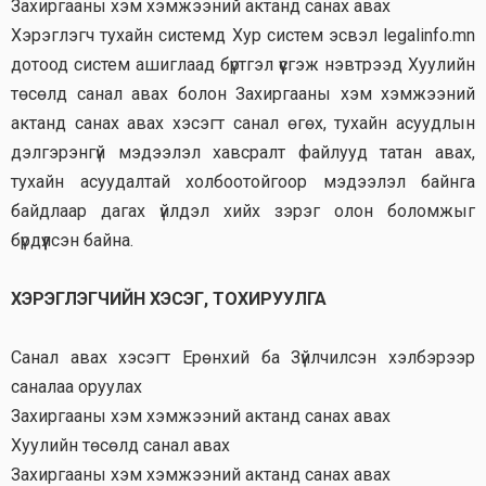
Захиргааны хэм хэмжээний актанд санах авах
Хэрэглэгч тухайн системд Хур систем эсвэл legalinfo.mn
дотоод систем ашиглаад бүртгэл үүсгэж нэвтрээд Хуулийн
төсөлд санал авах болон Захиргааны хэм хэмжээний
актанд санах авах хэсэгт санал өгөх, тухайн асуудлын
дэлгэрэнгүй мэдээлэл хавсралт файлууд татан авах,
тухайн асуудалтай холбоотойгоор мэдээлэл байнга
байдлаар дагах үйлдэл хийх зэрэг олон боломжыг
бүрдүүлсэн байна.
ХЭРЭГЛЭГЧИЙН ХЭСЭГ, ТОХИРУУЛГА
Санал авах хэсэгт Ерөнхий ба Зүйлчилсэн хэлбэрээр
саналаа оруулах
Захиргааны хэм хэмжээний актанд санах авах
Хуулийн төсөлд санал авах
Захиргааны хэм хэмжээний актанд санах авах