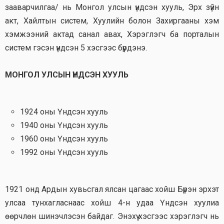
зааварчилгаа/ нь Монгол улсын үндсэн хууль, Эрх зүйн
акт, Хайлтын систем, Хуулийн болон Захиргааны хэм
хэмжээний актад санал авах, Хэрэглэгч ба порталын
систем гэсэн үндсэн 5 хэсгээс бүрдэнэ.
МОНГОЛ УЛСЫН ҮНДСЭН ХУУЛЬ
1924 оны Үндсэн хууль
1940 оны Үндсэн хууль
1960 оны Үндсэн хууль
1992 оны Үндсэн хууль
1921 онд Ардын хувьсгал ялсан цагаас хойш Бүрэн эрхэт
улсаа тунхагласнаас хойш 4-н удаа Үндсэн хуулиа
өөрчлөн шинэчлэсэн байдаг. Энэхүү хэсгээс хэрэглэгч нь