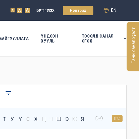
A
EN
A
БҮРТГҮҮЛЭХ
Нэвтрэх
A
Таны санал хүсэлт
ҮНДСЭН
ТӨСӨЛД САНАЛ
БАЙГУУЛЛАГА
ХУУЛЬ
ӨГӨХ
0-9
Т
У
Ү
Ф
Х
Ц
Ч
Ш
Э
Ю
Я
БҮГД