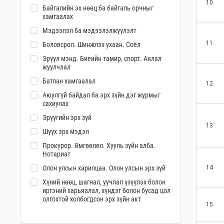
10
Байгалийн эх нөөц ба байгаль орчныг
хамгаалах
Мэдээлэл ба мэдээлэлжүүлэлт
11
Боловсрол. Шинжлэх ухаан. Соёл
Эрүүл мэнд. Биеийн тамир, спорт. Аялал
жуулчлал
Батлан хамгаалал
12
Аюулгүй байдал ба эрх зүйн дэг журмыг
сахиулах
Эрүүгийн эрх зүй
13
Шүүх эрх мэдэл
Прокурор. Өмгөөлөл. Хууль зүйн алба.
Нотариат
Олон улсын харилцаа. Олон улсын эрх зүй
14
Хүний нөөц, шагнал, уучлал үзүүлэх болон
иргэний харьяалал, хүндэт болон бусад цол
олгохтой холбогдсон эрх зүйн акт
15