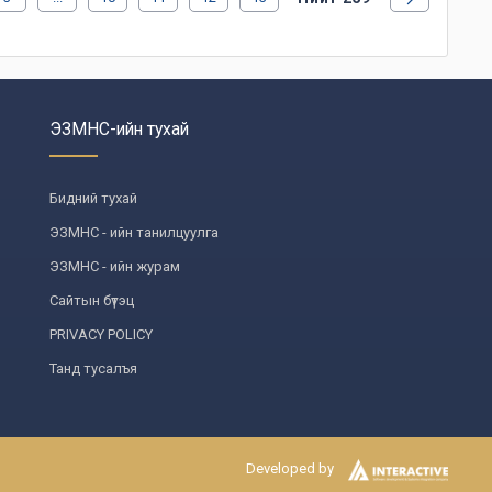
ЭЗМНС-ийн тухай
Бидний тухай
ЭЗМНС - ийн танилцуулга
ЭЗМНС - ийн журам
Сайтын бүтэц
PRIVACY POLICY
Танд тусалъя
Developed by
ах