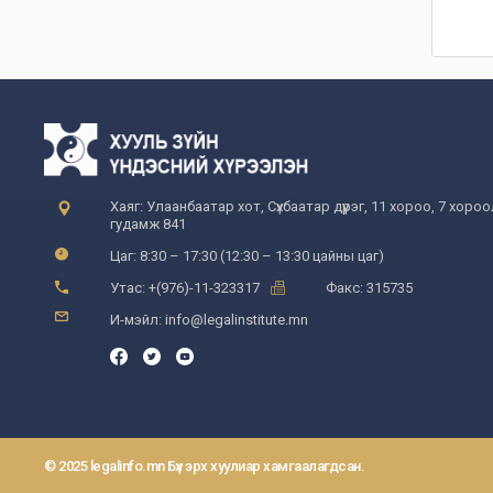
Хаяг: Улаанбаатар хот, Сүхбаатар дүүрэг, 11 хороо, 7 хоро
гудамж 841
Цаг: 8:30 – 17:30 (12:30 – 13:30 цайны цаг)
Утас: +(976)-11-323317
Факс: 315735
И-мэйл: info@legalinstitute.mn
© 2025 legalinfo.mn Бүх эрх хуулиар хамгаалагдсан.