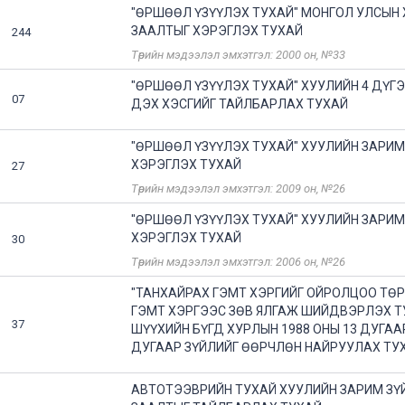
"ӨРШӨӨЛ ҮЗҮҮЛЭХ ТУХАЙ" МОНГОЛ УЛСЫН
ЗААЛТЫГ ХЭРЭГЛЭХ ТУХАЙ
244
Төрийн мэдээлэл эмхэтгэл: 2000 он, №33
"ӨРШӨӨЛ ҮЗҮҮЛЭХ ТУХАЙ" ХУУЛИЙН 4 ДҮГЭ
07
ДЭХ ХЭСГИЙГ ТАЙЛБАРЛАХ ТУХАЙ
"ӨРШӨӨЛ ҮЗҮҮЛЭХ ТУХАЙ" ХУУЛИЙН ЗАРИМ 
ХЭРЭГЛЭХ ТУХАЙ
27
Төрийн мэдээлэл эмхэтгэл: 2009 он, №26
"ӨРШӨӨЛ ҮЗҮҮЛЭХ ТУХАЙ" ХУУЛИЙН ЗАРИМ 
ХЭРЭГЛЭХ ТУХАЙ
30
Төрийн мэдээлэл эмхэтгэл: 2006 он, №26
"ТАНХАЙРАХ ГЭМТ ХЭРГИЙГ ОЙРОЛЦОО ТӨ
ГЭМТ ХЭРГЭЭС ЗӨВ ЯЛГАЖ ШИЙДВЭРЛЭХ Т
37
ШҮҮХИЙН БҮГД ХУРЛЫН 1988 ОНЫ 13 ДУГАА
ДУГААР ЗҮЙЛИЙГ ӨӨРЧЛӨН НАЙРУУЛАХ ТУ
АВТОТЭЭВРИЙН ТУХАЙ ХУУЛИЙН ЗАРИМ ЗҮЙ