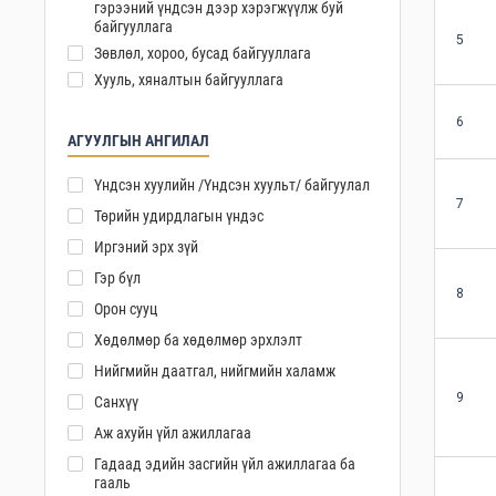
гэрээний үндсэн дээр хэрэгжүүлж буй
байгууллага
5
Зөвлөл, хороо, бусад байгууллага
Хууль, хяналтын байгууллага
6
АГУУЛГЫН АНГИЛАЛ
Үндсэн хуулийн /Үндсэн хуульт/ байгуулал
7
Төрийн удирдлагын үндэс
Иргэний эрх зүй
Гэр бүл
8
Орон сууц
Хөдөлмөр ба хөдөлмөр эрхлэлт
Нийгмийн даатгал, нийгмийн халамж
9
Санхүү
Аж ахуйн үйл ажиллагаа
Гадаад эдийн засгийн үйл ажиллагаа ба
гааль