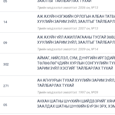
ЗААЛТЫГ ТАЙЛБАРЛАХ ТУХАЙ
05
Төрийн мэдээлэл эмхэтгэл: 2006 он, №13
АЖ АХУЙН НЭГЖИЙН ОРЛОГЫН АЛБАН ТАТВ
ХУУЛИЙН ЗАРИМ ЗҮЙЛ, ЗААЛТЫГ ТАЙЛБАРЛ
14
Төрийн мэдээлэл эмхэтгэл: 2007 он, №13
АЖ АХУЙН ҮЙЛ АЖИЛЛАГААНЫ ТУСГАЙ ЗӨ
ХУУЛИЙН ЗАРИМ ЗҮЙЛ, ЗААЛТЫГ ТАЙЛБАРЛ
09
Төрийн мэдээлэл эмхэтгэл: 2009 он, №14
АЙМАГ, НИЙСЛЭЛ, СУМ, ДҮҮРГИЙН ИРГЭДИЙ
ТӨЛӨӨЛӨГЧДИЙН ХУРЛЫН СОНГУУЛИЙН ТУ
302
ЗАРИМ ЗҮЙЛ ХЭСГИЙГ ТАЙЛБАРЛАХ ТУХАЙ
АН АГНУУРЫН ТУХАЙ ХУУЛИЙН ЗАРИМ ЗҮЙЛ
ТАЙЛБАРЛАХ ТУХАЙ
271
Төрийн мэдээлэл эмхэтгэл: 1997 он, №09
АНХАН ШАТНЫ ШҮҮХИЙН ШИЙДВЭРИЙГ ХЯН
05
ЗААЛДАХ ШАТНЫ ШҮҮХИЙН БҮРЭН ЭРХ, ХЭ