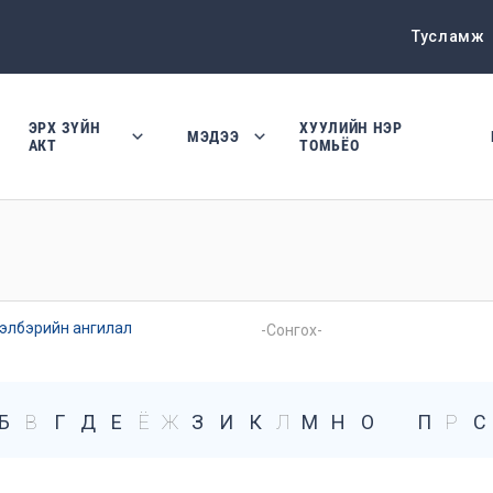
Тусламж
ЭРХ ЗҮЙН
ХУУЛИЙН НЭР
МЭДЭЭ
АКТ
ТОМЬЁО
элбэрийн ангилал
Б
В
Г
Д
Е
Ё
Ж
З
И
К
Л
М
Н
О
П
Р
С