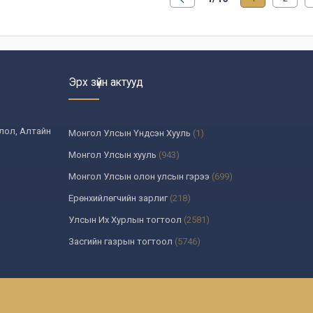
Эрх зүйн актууд
олол, Алтайн
Монгол Улсын Үндсэн Хууль
(1)
Монгол Улсын хууль
(943)
Монгол Улсын олон улсын гэрээ
(699)
Ерөнхийлөгчийн зарлиг
(218)
Улсын Их Хурлын тогтоол
(2581)
Засгийн газрын тогтоол
(5746)
Үндсэн хуулийн цэцийн шийдвэр
(335)
Улсын дээд шүүхийн тогтоол
(259)
УИХ-аас томилогддог байгууллагын дарга, түүнтэй адилтг