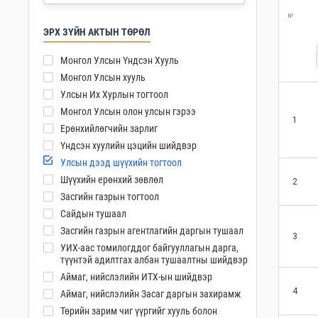
№
ЭРХ ЗҮЙН АКТЫН ТӨРӨЛ
Монгол Улсын Үндсэн Хууль
Монгол Улсын хууль
Улсын Их Хурлын тогтоол
Монгол Улсын олон улсын гэрээ
1
Ерөнхийлөгчийн зарлиг
Үндсэн хуулийн цэцийн шийдвэр
Улсын дээд шүүхийн тогтоол
Шүүхийн ерөнхий зөвлөл
2
Засгийн газрын тогтоол
Сайдын тушаал
Засгийн газрын агентлагийн даргын тушаал
3
УИХ-аас томилогддог байгууллагын дарга,
түүнтэй адилтгах албан тушаалтны шийдвэр
Аймаг, нийслэлийн ИТХ-ын шийдвэр
4
Аймаг, нийслэлийн Засаг даргын захирамж
Төрийн зарим чиг үүргийг хууль болон