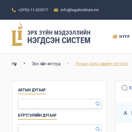
+(976)-11-323317
info@legalinstitute.mn
НҮҮР
Нүүр
Эрх зүйн актууд
Улсын дээд шүүхийн тогтоол
Х
АКТЫН ДУГААР
А
БҮРТГЭЛИЙН ДУГААР