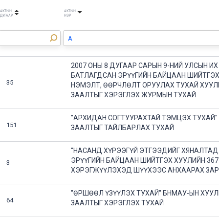
АКТЫН
АКТЫН
ДУГААР
НЭР
2007 ОНЫ 8 ДУГААР САРЫН 9-НИЙ УЛСЫН И
БАТЛАГДСАН ЭРҮҮГИЙН БАЙЦААН ШИЙТГЭ
35
НЭМЭЛТ, ӨӨРЧЛӨЛТ ОРУУЛАХ ТУХАЙ ХУУЛИ
ЗААЛТЫГ ХЭРЭГЛЭХ ЖУРМЫН ТУХАЙ
"АРХИДАН СОГТУУРАХТАЙ ТЭМЦЭХ ТУХАЙ"
151
ЗААЛТЫГ ТАЙЛБАРЛАХ ТУХАЙ
"НАСАНД ХҮРЭЭГҮЙ ЭТГЭЭДИЙГ ХЯНАЛТАД 
ЭРҮҮГИЙН БАЙЦААН ШИЙТГЭХ ХУУЛИЙН 367
3
ХЭРЭГЖҮҮЛЭХЭД ШҮҮХЭЭС АНХААРАХ ЗА
"ӨРШӨӨЛ ҮЗҮҮЛЭХ ТУХАЙ" БНМАУ-ЫН ХУУ
64
ЗААЛТЫГ ХЭРЭГЛЭХ ТУХАЙ