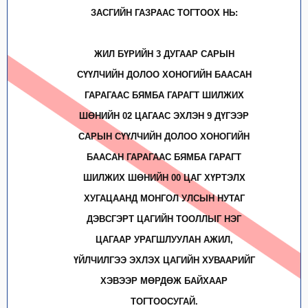
ЗАСГИЙН ГАЗРААС ТОГТООХ НЬ:
ЖИЛ БҮРИЙН 3 ДУГААР САРЫН
СҮҮЛЧИЙН ДОЛОО ХОНОГИЙН БААСАН
ГАРАГААС БЯМБА ГАРАГТ ШИЛЖИХ
ШӨНИЙН 02 ЦАГААС ЭХЛЭН 9 ДҮГЭЭР
САРЫН СҮҮЛЧИЙН ДОЛОО ХОНОГИЙН
БААСАН ГАРАГААС БЯМБА ГАРАГТ
ШИЛЖИХ ШӨНИЙН 00 ЦАГ ХҮРТЭЛХ
ХУГАЦААНД МОНГОЛ УЛСЫН НУТАГ
ДЭВСГЭРТ ЦАГИЙН ТООЛЛЫГ НЭГ
ЦАГААР УРАГШЛУУЛАН АЖИЛ,
ҮЙЛЧИЛГЭЭ ЭХЛЭХ ЦАГИЙН ХУВААРИЙГ
ХЭВЭЭР МӨРДӨЖ БАЙХААР
ТОГТООСУГАЙ.