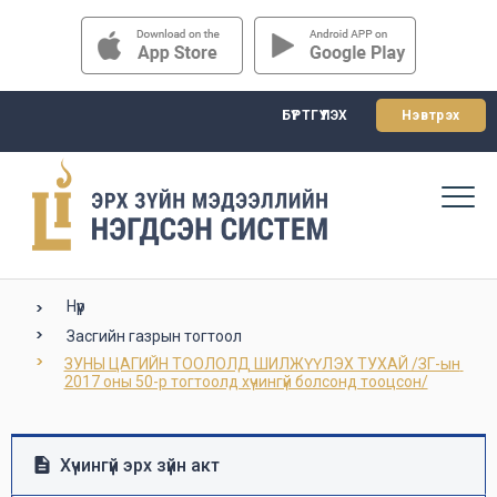
БҮРТГҮҮЛЭХ
Нэвтрэх
Нүүр
Засгийн газрын тогтоол
ЗУНЫ ЦАГИЙН ТООЛОЛД ШИЛЖҮҮЛЭХ ТУХАЙ /ЗГ-ын 
2017 оны 50-р тогтоолд хүчингүй болсонд тооцсон/
Хүчингүй эрх зүйн акт