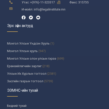
Утас: +(976)-11-323317
Факс: 315735
И-мэйл: info@legalinstitute.mn
Эрх зүйн актууд
Монгол Улсын Үндсэн Хууль
(1)
Монгол Улсын хууль
(947)
Монгол Улсын олон улсын гэрээ
(699)
Ерөнхийлөгчийн зарлиг
(218)
Улсын Их Хурлын тогтоол
(2581)
Засгийн газрын тогтоол
(5759)
Үндсэн хуулийн цэцийн шийдвэр
(335)
ЭЗМНС-ийн тухай
Улсын дээд шүүхийн тогтоол
(259)
УИХ-аас томилогддог байгууллагын дарга, түүнтэй адилтгах албан
Бидний тухай
тушаалтны шийдвэр
(130)