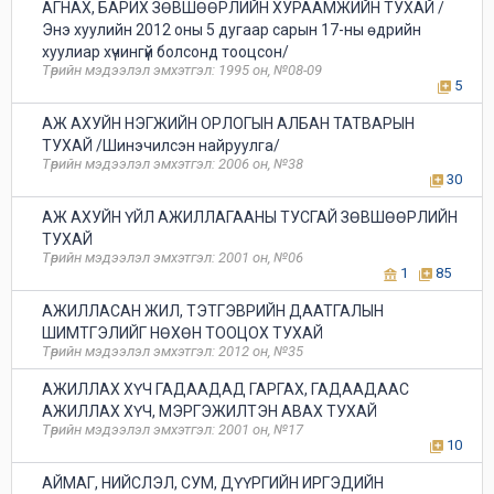
АГНАХ, БАРИХ ЗӨВШӨӨРЛИЙН ХУРААМЖИЙН ТУХАЙ /
Энэ хуулийн 2012 оны 5 дугаар сарын 17-ны өдрийн
хуулиар хүчингүй болсонд тооцсон/
Төрийн мэдээлэл эмхэтгэл: 1995 он, №08-09
5
АЖ АХУЙН НЭГЖИЙН ОРЛОГЫН АЛБАН ТАТВАРЫН
ТУХАЙ /Шинэчилсэн найруулга/
Төрийн мэдээлэл эмхэтгэл: 2006 он, №38
30
АЖ АХУЙН ҮЙЛ АЖИЛЛАГААНЫ ТУСГАЙ ЗӨВШӨӨРЛИЙН
ТУХАЙ
Төрийн мэдээлэл эмхэтгэл: 2001 он, №06
1
85
АЖИЛЛАСАН ЖИЛ, ТЭТГЭВРИЙН ДААТГАЛЫН
ШИМТГЭЛИЙГ НӨХӨН ТООЦОХ ТУХАЙ
Төрийн мэдээлэл эмхэтгэл: 2012 он, №35
АЖИЛЛАХ ХҮЧ ГАДААДАД ГАРГАХ, ГАДААДААС
АЖИЛЛАХ ХҮЧ, МЭРГЭЖИЛТЭН АВАХ ТУХАЙ
Төрийн мэдээлэл эмхэтгэл: 2001 он, №17
10
АЙМАГ, НИЙСЛЭЛ, СУМ, ДҮҮРГИЙН ИРГЭДИЙН