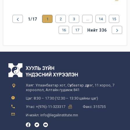
1/17
1
2
3
...
14
15
16
17
Нийт 336
Хаяг: Улаанбаатар хот, Сүхбаатар дүүрэг, 11 хороо, 7
хороолол, Алтайн гудамж 841
Цаг: 8:30 – 17:30 (12:30 – 13:30 цайны цаг)
Утас: +(976)-11-323317
Факс: 315735
И-мэйл: info@legalinstitute.mn