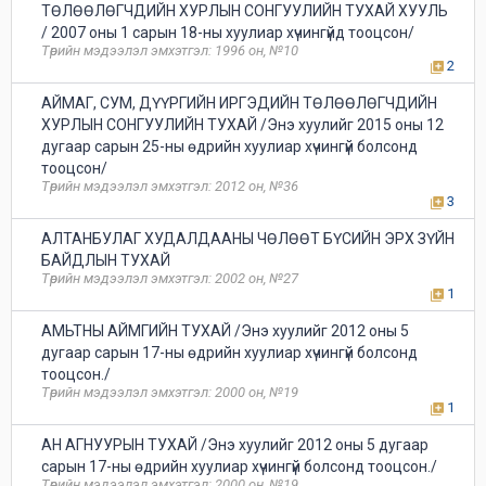
ТӨЛӨӨЛӨГЧДИЙН ХУРЛЫН СОНГУУЛИЙН ТУХАЙ ХУУЛЬ
/ 2007 оны 1 сарын 18-ны хуулиар хүчингүйд тооцсон/
Төрийн мэдээлэл эмхэтгэл: 1996 он, №10
2
АЙМАГ, СУМ, ДҮҮРГИЙН ИРГЭДИЙН ТӨЛӨӨЛӨГЧДИЙН
ХУРЛЫН СОНГУУЛИЙН ТУХАЙ /Энэ хуулийг 2015 оны 12
дугаар сарын 25-ны өдрийн хуулиар хүчингүй болсонд
тооцсон/
Төрийн мэдээлэл эмхэтгэл: 2012 он, №36
3
АЛТАНБУЛАГ ХУДАЛДААНЫ ЧӨЛӨӨТ БҮСИЙН ЭРХ ЗҮЙН
БАЙДЛЫН ТУХАЙ
Төрийн мэдээлэл эмхэтгэл: 2002 он, №27
1
АМЬТНЫ АЙМГИЙН ТУХАЙ /Энэ хуулийг 2012 оны 5
дугаар сарын 17-ны өдрийн хуулиар хүчингүй болсонд
тооцсон./
Төрийн мэдээлэл эмхэтгэл: 2000 он, №19
1
АН АГНУУРЫН ТУХАЙ /Энэ хуулийг 2012 оны 5 дугаар
сарын 17-ны өдрийн хуулиар хүчингүй болсонд тооцсон./
Төрийн мэдээлэл эмхэтгэл: 2000 он, №19