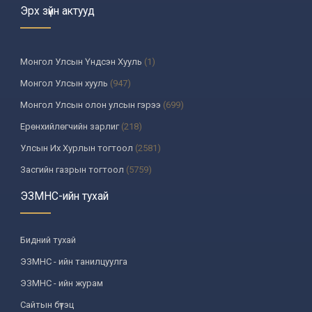
Эрх зүйн актууд
Монгол Улсын Үндсэн Хууль
(1)
Монгол Улсын хууль
(947)
Монгол Улсын олон улсын гэрээ
(699)
Ерөнхийлөгчийн зарлиг
(218)
Улсын Их Хурлын тогтоол
(2581)
Засгийн газрын тогтоол
(5759)
Үндсэн хуулийн цэцийн шийдвэр
(335)
ЭЗМНС-ийн тухай
Улсын дээд шүүхийн тогтоол
(259)
УИХ-аас томилогддог байгууллагын дарга, түүнтэй адилтгах
Бидний тухай
албан тушаалтны шийдвэр
(130)
ЭЗМНС - ийн танилцуулга
Сайдын тушаал
(987)
ЭЗМНС - ийн журам
Засгийн газрын агентлагийн даргын тушаал
(215)
Сайтын бүтэц
Хууль, хяналтын байгууллага
(6)