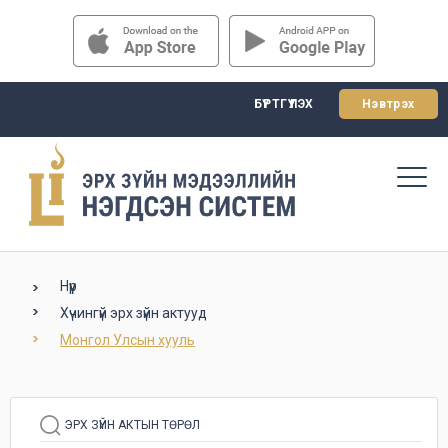
БҮРТГҮҮЛЭХ
Нэвтрэх
Нүүр
Хүчингүй эрх зүйн актууд
Монгол Улсын хууль
ЭРХ ЗҮЙН АКТЫН ТӨРӨЛ