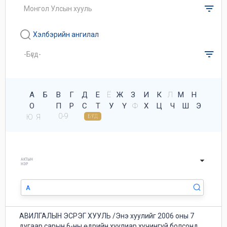
Хэлбэрийн ангилал
А
Б
В
Г
Д
Е
Ё
Ж
З
И
К
Л
М
Н
О
П
Р
С
Т
У
Ү
Ф
Х
Ц
Ч
Ш
Э
0-9
Ю
Я
БҮГД
АКТЫН
НЭР
АВИЛГАЛЫН ЭСРЭГ ХУУЛЬ /Энэ хуулийг 2006 оны 7
дугаар сарын 6-ны өдрийн хуулиар хyчингyй болсонд