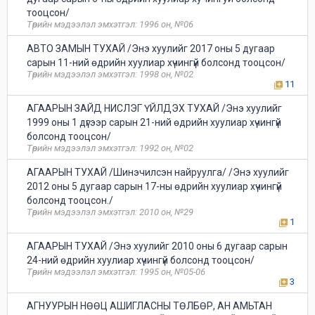
тооцсон/
Төрийн мэдээлэл эмхэтгэл: 1996 он, №06
АВТО ЗАМЫН ТУХАЙ /Энэ хуулийг 2017 оны 5 дугаар
сарын 11-ний өдрийн хуулиар хүчингүй болсонд тооцсон/
Төрийн мэдээлэл эмхэтгэл: 1998 он, №02
11
АГААРЫН ЗАЙД НИСЛЭГ ҮЙЛДЭХ ТУХАЙ /Энэ хуулийг
1999 оны 1 дүгээр сарын 21-ний өдрийн хуулиар хүчингүй
болсонд тооцсон/
Төрийн мэдээлэл эмхэтгэл: 1992 он, №02
АГААРЫН ТУХАЙ /Шинэчилсэн найруулга/ /Энэ хуулийг
2012 оны 5 дугаар сарын 17-ны өдрийн хуулиар хүчингүй
болсонд тооцсон./
Төрийн мэдээлэл эмхэтгэл: 2010 он, №29
1
АГААРЫН ТУХАЙ /Энэ хуулийг 2010 оны 6 дугаар сарын
24-ний өдрийн хуулиар хүчингүй болсонд тооцсон/
Төрийн мэдээлэл эмхэтгэл: 1995 он, №05-06
3
АГНУУРЫН НӨӨЦ АШИГЛАСНЫ ТӨЛБӨР, АН АМЬТАН