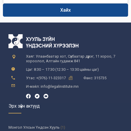
Хайх
Хаяг: Улаанбаатар хот, Сүхбаатар дүүрэг, 11 хороо, 7
хороолол, Алтайн гудамж 841
Цаг: 8:30 – 17:30 (12:30 – 13:30 цайны цаг)
Утас: +(976)-11-323317
Факс: 315735
И-мэйл: info@legalinstitute.mn
Эрх зүйн актууд
Монгол Улсын Үндсэн Хууль
(1)