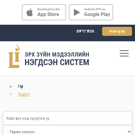
БҮРТГҮҮЛЭХ
Нэвтрэх
Нүүр
Хайлт