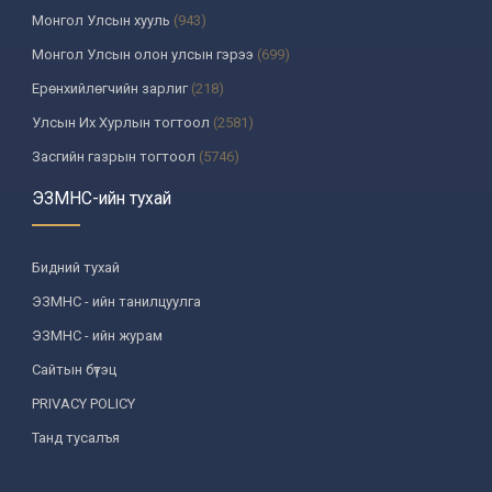
Монгол Улсын хууль
(943)
Монгол Улсын олон улсын гэрээ
(699)
Ерөнхийлөгчийн зарлиг
(218)
Улсын Их Хурлын тогтоол
(2581)
Засгийн газрын тогтоол
(5746)
Үндсэн хуулийн цэцийн шийдвэр
(335)
ЭЗМНС-ийн тухай
Улсын дээд шүүхийн тогтоол
(259)
УИХ-аас томилогддог байгууллагын дарга, түүнтэй адилтгах
Бидний тухай
албан тушаалтны шийдвэр
(130)
ЭЗМНС - ийн танилцуулга
Сайдын тушаал
(987)
ЭЗМНС - ийн журам
Засгийн газрын агентлагийн даргын тушаал
(215)
Сайтын бүтэц
Хууль, хяналтын байгууллага
(6)
PRIVACY POLICY
Төрийн зарим чиг үүргийг хууль болон гэрээний үндсэн дээр
хэрэгжүүлж буй байгууллага
(3)
Танд тусалъя
Аймаг, нийслэлийн ИТХ-ын шийдвэр
(1208)