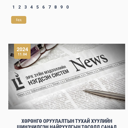
1
2
3
4
5
6
7
8
9
0
Бүгд
2024
11.04
ХӨРӨНГӨ ОРУУЛАЛТЫН ТУХАЙ ХУУЛИЙН
ШИНЭЧИЛСЭН НАЙРУУЛГЫН ТӨСӨЛД САНАЛ