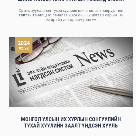
АВАХ ТУХАЙ
Хөрөнгө оруулалтын тухай хуулийн шинэчилсэн найруулгын
төсөлтэй танилцаж, саналаа 2024 оны 12 дугаар сарын 18-
ны өдрийн дотор ирүүлнэ үү.
2024
02.22
МОНГОЛ УЛСЫН ИХ ХУРЛЫН СОНГУУЛИЙН
ТУХАЙ ХУУЛИЙН ЗААЛТ ҮНДСЭН ХУУЛЬ
ЗӨРЧСӨН ГЭСЭН ДҮГНЭЛТ ГАРГАЛАА.