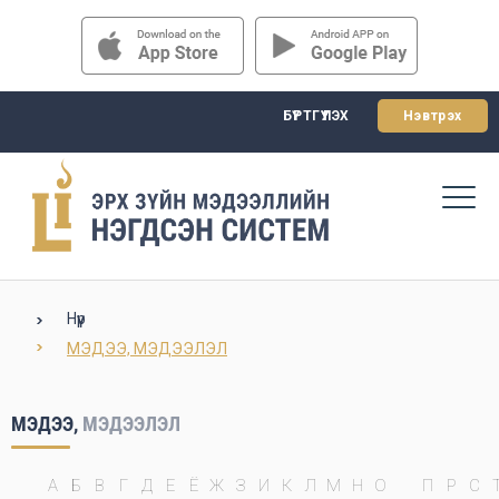
БҮРТГҮҮЛЭХ
Нэвтрэх
Нүүр
МЭДЭЭ, МЭДЭЭЛЭЛ
МЭДЭЭ,
МЭДЭЭЛЭЛ
А
Б
В
Г
Д
Е
Ё
Ж
З
И
К
Л
М
Н
О
П
Р
С