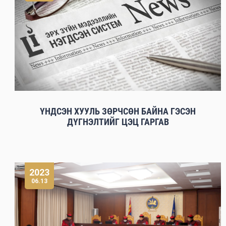
ҮНДСЭН ХУУЛЬ ЗӨРЧСӨН БАЙНА ГЭСЭН
ДҮГНЭЛТИЙГ ЦЭЦ ГАРГАВ
2023
06.13