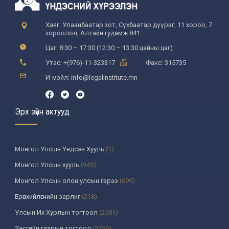
Хаяг: Улаанбаатар хот, Сүхбаатар дүүрэг, 11 хороо, 7
хороолол, Алтайн гудамж 841
Цаг: 8:30 – 17:30 (12:30 – 13:30 цайны цаг)
Утас: +(976)-11-323317
Факс: 315735
И-мэйл: info@legalinstitute.mn
Эрх зүйн актууд
Монгол Улсын Үндсэн Хууль
(1)
Монгол Улсын хууль
(943)
Монгол Улсын олон улсын гэрээ
(699)
Ерөнхийлөгчийн зарлиг
(218)
Улсын Их Хурлын тогтоол
(2581)
Засгийн газрын тогтоол
(5756)