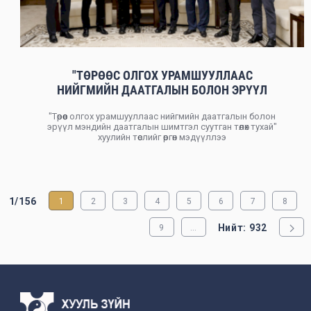
"ТӨРӨӨС ОЛГОХ УРАМШУУЛЛААС
НИЙГМИЙН ДААТГАЛЫН БОЛОН ЭРҮҮЛ
МЭНДИЙН ДААТГАЛЫН ШИМТГЭЛ СУУТГАН
"Төрөөс олгох урамшууллаас нийгмийн даатгалын болон
ТӨЛӨХ ТУХАЙ" ХУУЛИЙН ТӨСЛИЙГ ӨРГӨН
эрүүл мэндийн даатгалын шимтгэл суутган төлөх тухай"
МЭДҮҮЛЛЭЭ
хуулийн төслийг өргөн мэдүүллээ
1/156
1
2
3
4
5
6
7
8
Нийт: 932
9
...