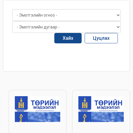
Хайх
Цуцлах