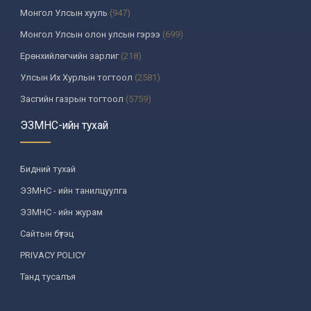
Монгол Улсын хууль
(947)
Монгол Улсын олон улсын гэрээ
(699)
Ерөнхийлөгчийн зарлиг
(218)
Улсын Их Хурлын тогтоол
(2581)
Засгийн газрын тогтоол
(5759)
Үндсэн хуулийн цэцийн шийдвэр
(335)
ЭЗМНС-ийн тухай
Улсын дээд шүүхийн тогтоол
(259)
УИХ-аас томилогддог байгууллагын дарга, түүнтэй адилтгах
Бидний тухай
албан тушаалтны шийдвэр
(130)
ЭЗМНС - ийн танилцуулга
Сайдын тушаал
(987)
ЭЗМНС - ийн журам
Засгийн газрын агентлагийн даргын тушаал
(215)
Сайтын бүтэц
Хууль, хяналтын байгууллага
(6)
PRIVACY POLICY
Төрийн зарим чиг үүргийг хууль болон гэрээний үндсэн дээр
хэрэгжүүлж буй байгууллага
(3)
Танд тусалъя
Аймаг, нийслэлийн ИТХ-ын шийдвэр
(1208)