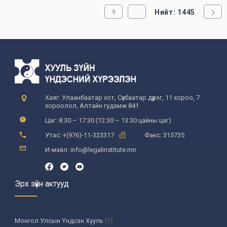
Нийт: 1445
9
...
Хаяг: Улаанбаатар хот, Сүхбаатар дүүрэг, 11 хороо, 7
хороолол, Алтайн гудамж 841
Цаг: 8:30 – 17:30 (12:30 – 13:30 цайны цаг)
Утас: +(976)-11-323317
Факс: 315735
И-мэйл: info@legalinstitute.mn
Эрх зүйн актууд
Монгол Улсын Үндсэн Хууль
(1)