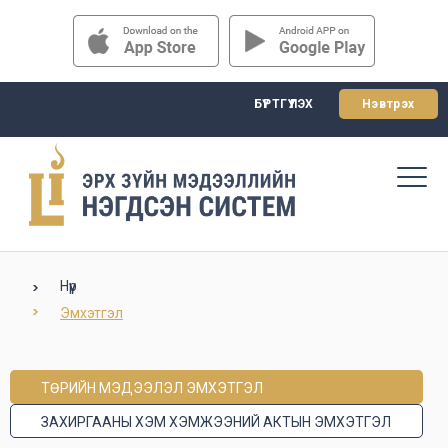
БҮРТГҮҮЛЭХ
Нэвтрэх
Нүүр
Эмхэтгэл
ТӨРИЙН МЭДЭЭЛЭЛ ЭМХЭТГЭЛ
ЗАХИРГААНЫ ХЭМ ХЭМЖЭЭНИЙ АКТЫН ЭМХЭТГЭЛ