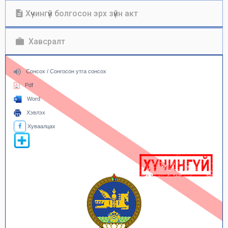
Хүчингүй болгосон эрх зүйн акт
Хавсралт
Сонсох / Сонгосон утга сонсох
Pdf
Word
Хэвлэх
Хуваалцах