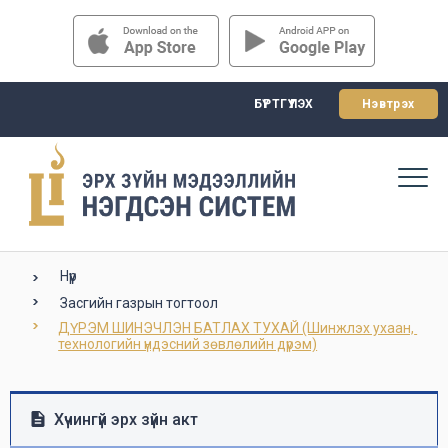
БҮРТГҮҮЛЭХ
Нэвтрэх
Нүүр
Засгийн газрын тогтоол
ДҮРЭМ ШИНЭЧЛЭН БАТЛАХ ТУХАЙ (Шинжлэх ухаан, 
технологийн үндэсний зөвлөлийн дүрэм)
Хүчингүй эрх зүйн акт