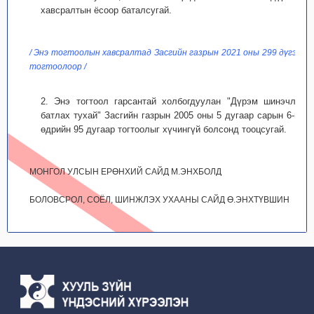
хавсралтын ёсоор баталсугай.
/ Энэ тогтоолын хавсралтад Засгийн газрын 2021 оны 299 дүгээр
тогтоолоор /
2. Энэ тогтоол гарсантай холбогдуулан "Дүрэм шинэчлэн
батлах тухай" Засгийн газрын 2005 оны 5 дугаар сарын 6-ны
өдрийн 95 дугаар тогтоолыг хүчингүй болсонд тооцсугай.
МОНГОЛ УЛСЫН ЕРӨНХИЙ САЙД М.ЭНХБОЛД
БОЛОВСРОЛ, СОЁЛ, ШИНЖЛЭХ УХААНЫ САЙД Ө.ЭНХТҮВШИН