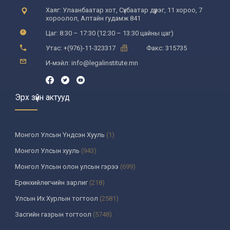
Хаяг: Улаанбаатар хот, Сүхбаатар дүүрэг, 11 хороо, 7
хороолол, Алтайн гудамж 841
Цаг: 8:30 – 17:30 (12:30 – 13:30 цайны цаг)
Утас: +(976)-11-323317
Факс: 315735
И-мэйл: info@legalinstitute.mn
Эрх зүйн актууд
Монгол Улсын Үндсэн Хууль
(1)
Монгол Улсын хууль
(943)
Монгол Улсын олон улсын гэрээ
(699)
Ерөнхийлөгчийн зарлиг
(218)
Улсын Их Хурлын тогтоол
(2581)
Засгийн газрын тогтоол
(5748)