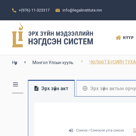
+(976)-11-323317
info@legalinstitute.mn
НҮҮР
ЧӨЛӨӨТ БҮСИЙН ТУХ
Нүүр
Монгол Улсын хууль
Эрх зүйн акт
Эрх зүйн актын орч
Сонсох / Сонгосон утга сонсох