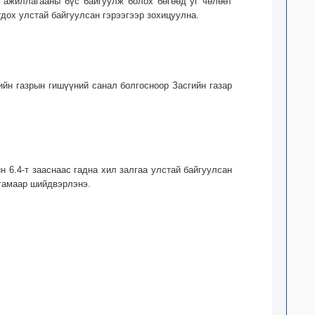
н ажиллагааны бүс байгуулж болох бөгөөд уг чөлөөт
дох улстай байгуулсан гэрээгээр зохицуулна.
ийн газрын гишүүний санал болгосноор Засгийн газар
 6.4-т зааснаас гадна хил залгаа улстай байгуулсан
угамаар шийдвэрлэнэ.