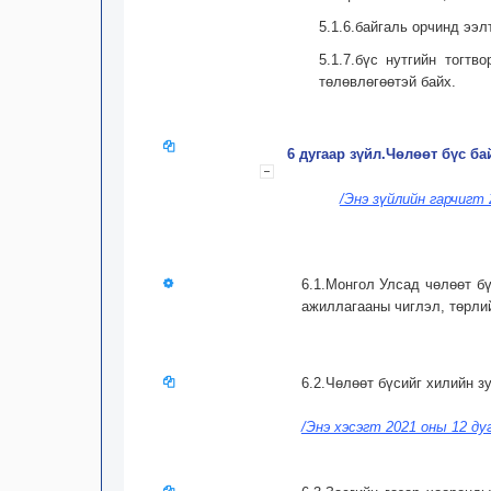
5.1.6.байгаль орчинд ээл
5.1.7.бүс нутгийн тогт
төлөвлөгөөтэй байх.
6 дугаар зүйл.Чөлөөт бүс ба
/Энэ зүйлийн гарчигт
6.1.Монгол Улсад чөлөөт бү
ажиллагааны чиглэл, төрли
6.2.Чөлөөт бүсийг хилийн з
/Энэ хэсэгт 2021 оны 12 ду