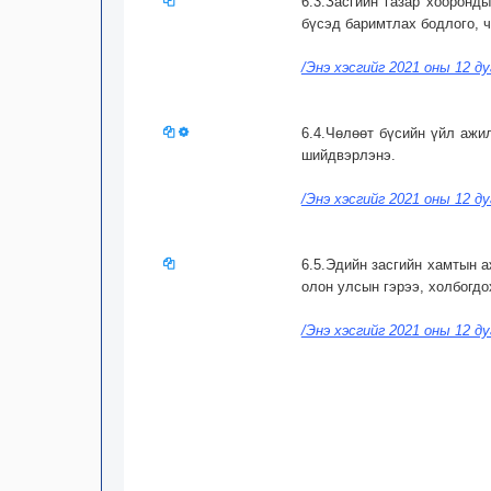
6.3.Засгийн газар хооронд
бүсэд баримтлах бодлого, ч
/Энэ хэсгийг 2021 оны 12 д
6.4.Чөлөөт бүсийн үйл ажи
шийдвэрлэнэ.
/Энэ хэсгийг 2021 оны 12 д
6.5.Эдийн засгийн хамтын а
олон улсын гэрээ, холбогд
/Энэ хэсгийг 2021 оны 12 д