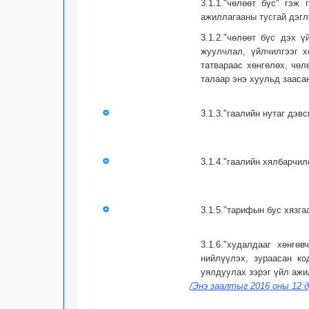
3.1.1."чөлөөт бүс" гэж
ажиллагааны тусгай дэгл
3.1.2."чөлөөт бүс дэх 
жуулчлал, үйлчилгээг х
татвараас хөнгөлөх, чөл
талаар энэ хуульд зааса
3.1.3."гаалийн нутаг дэвс
3.1.4."гаалийн хялбарчил
3.1.5."тарифын бус хязга
3.1.6."худалдааг хөнгө
нийлүүлэх, зураасан ко
уялдуулах зэрэг үйл ажи
/Энэ заалтыг 2016 оны 12 д