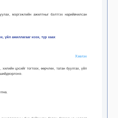
уруулах, мэргэжлийн ажилтныг бэлтгэх нарийвчилсан
х, үйл ажиллагааг нээх, түр хаах
Хэвлэх
 хилийн цэсийг тогтоох, өөрчлөх, татан буулгах, үйл
 шийдвэрлэнэ.
улна.