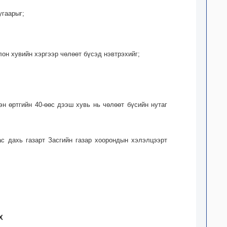
угаарыг;
лон хувийн хэргээр чөлөөт бүсэд нэвтрэхийг;
эн өртгийн 40-өөс дээш хувь нь чөлөөт бүсийн нутаг
ас дахь газарт Засгийн газар хоорондын хэлэлцээрт
Х