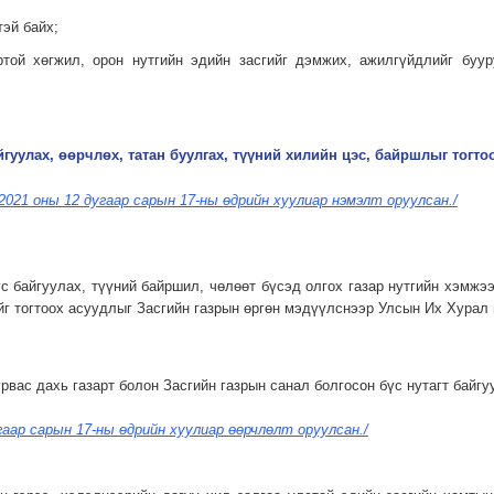
тэй байх;
вортой хөгжил, орон нутгийн эдийн засгийг дэмжих, ажилгүйдлийг бу
йгуулах, өөрчлөх, татан буулгах, түүний хилийн цэс, байршлыг тогтоо
 2021 оны 12 дугаар сарын 17-ны өдрийн хуулиар нэмэлт оруулсан./
с байгуулах, түүний байршил, чөлөөт бүсэд олгох газар нутгийн хэмжээ,
йг тогтоох асуудлыг Засгийн газрын өргөн мэдүүлснээр Улсын Их Хурал
урвас дахь газарт болон Засгийн газрын санал болгосон бүс нутагт байгу
гаар сарын 17-ны өдрийн хуулиар өөрчлөлт оруулсан./