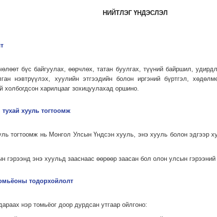
НИЙТЛЭГ ҮНДЭСЛЭЛ
т
чөлөөт бүс байгуулах, өөрчлөх, татан буулгах, түүний байршил, удирд
лган нэвтрүүлэх, хуулийн этгээдийн болон иргэний бүртгэл, хөдөлм
й холбогдсон харилцааг зохицуулахад оршино.
н тухай хууль тогтоомж
уль тогтоомж нь Монгол Улсын Үндсэн хууль, энэ хууль болон эдгээр х
н гэрээнд энэ хуульд зааснаас өөрөөр заасан бол олон улсын гэрээний
 томьёоны тодорхойлолт
дараах нэр томьёог доор дурдсан утгаар ойлгоно: