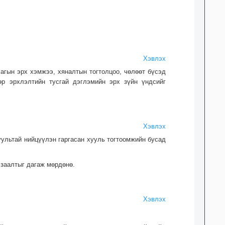
Хэвлэх
лагын эрх хэмжээ, хяналтын тогтолцоо, чөлөөт бүсэд
өр эрхлэлтийн тусгай дэглэмийн эрх зүйн үндсийг
Хэвлэх
уультай нийцүүлэн гаргасан хууль тогтоомжийн бусад
 заалтыг дагаж мөрдөнө.
Хэвлэх