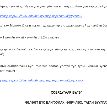
 бараа, түүхий эд, бүтээгдэхүүн, үйлчилгээг тодорхойлох давхардахгүй д
угаар сарын 28-ны өдрийн хуулиар өөрчлөн найруулсан/
их" гэж Монгол Улсын иргэн, гадаадын иргэн, харьяалалгүй хүн албан бо
эж Гаалийн тухай хуулийн 3.1.2-т заасныг;
лдвэрлэсэн бараа" гэж бүтээгдэхүүн үйлдвэрлэхэд зарцуулсан нэмэгдс
аг;
амтын ажиллагааны бүс” гэж хил залгаа улстай тус тусын хилийн зурв
өөт бүсийг.
угаар сарын 17-ны өдрийн хуулиар өөрчлөн найруулсан./
ХОЁРДУГААР БҮЛЭГ
ЧӨЛӨӨТ БҮС БАЙГУУЛАХ, ӨӨРЧЛӨХ, ТАТАН БУУЛГА