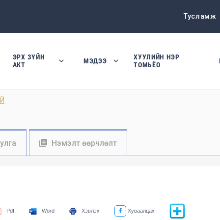
Тусламж
ЭРХ ЗҮЙН
ХУУЛИЙН НЭР
МЭДЭЭ
АКТ
ТОМЬЁО
АЙ
уулга
Нэмэлт өөрчлөлт
Pdf
Word
Хэвлэх
Хуваалцах