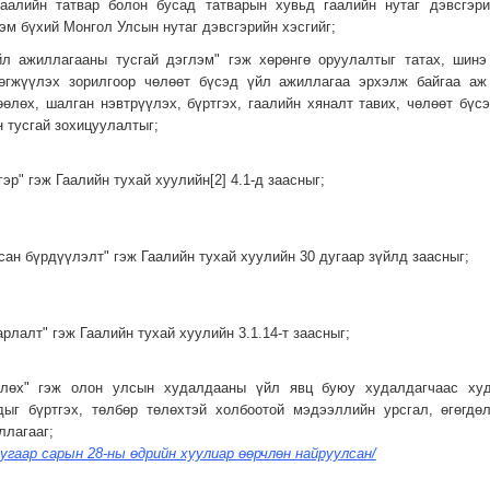
 гаалийн татвар болон бусад татварын хувьд гаалийн нутаг дэвсгэр
эм бүхий Монгол Улсын нутаг дэвсгэрийн хэсгийг;
үйл ажиллагааны тусгай дэглэм" гэж хөрөнгө оруулалтыг татах, шинэ
өгжүүлэх зорилгоор чөлөөт бүсэд үйл ажиллагаа эрхэлж байгаа аж 
өөлөх, шалган нэвтрүүлэх, бүртгэх, гаалийн хяналт тавих, чөлөөт бү
н тусгай зохицуулалтыг;
гэр" гэж Гаалийн тухай хуулийн[2] 4.1-д заасныг;
сан бүрдүүлэлт" гэж Гаалийн тухай хуулийн 30 дугаар зүйлд заасныг;
арлалт" гэж Гаалийн тухай хуулийн 3.1.14-т заасныг;
вчлөх" гэж олон улсын худалдааны үйл явц буюу худалдагчаас худ
дыг бүртгэх, төлбөр төлөхтэй холбоотой мэдээллийн урсгал, өгөгдө
ллагааг;
угаар сарын 28-ны өдрийн хуулиар өөрчлөн найруулсан/