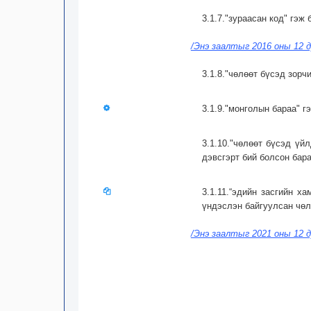
3.1.7."зураасан код" гэж
/Энэ заалтыг 2016 оны 12 д
3.1.8."чөлөөт бүсэд зорч
3.1.9."монголын бараа" г
3.1.10."чөлөөт бүсэд үй
дэвсгэрт бий болсон бара
3.1.11.“эдийн засгийн х
үндэслэн байгуулсан чөл
/Энэ заалтыг 2021 оны 12 д