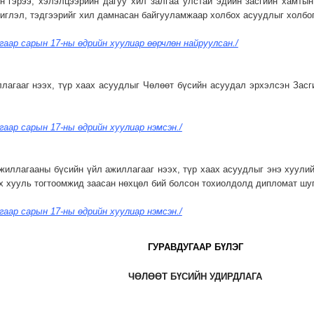
ын гэрээ, хэлэлцээрийн дагуу хил залгаа улстай эдийн засгийн хамты
иглэл, тэдгээрийг хил дамнасан байгууламжаар холбох асуудлыг холбог
угаар сарын 17-ны өдрийн хуулиар өөрчлөн найруулсан./
ллагааг нээх, түр хаах асуудлыг Чөлөөт бүсийн асуудал эрхэлсэн Засг
угаар сарын 17-ны өдрийн хуулиар нэмсэн./
жиллагааны бүсийн үйл ажиллагааг нээх, түр хаах асуудлыг энэ хуулийн
ох хууль тогтоомжид заасан нөхцөл бий болсон тохиолдолд дипломат ш
угаар сарын 17-ны өдрийн хуулиар нэмсэн./
ГУРАВДУГААР БҮЛЭГ
ЧӨЛӨӨТ БҮСИЙН УДИРДЛАГА