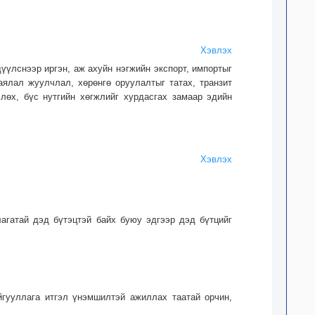
Хэвлэх
дүүлснээр иргэн, аж ахуйн нэгжийн экспорт, импортыг
ялал жуулчлал, хөрөнгө оруулалтыг татах, транзит
члөх, бүс нутгийн хөгжлийг хурдасгах замаар эдийн
Хэвлэх
лагатай дэд бүтэцтэй байх буюу эдгээр дэд бүтцийг
айгууллага итгэл үнэмшилтэй ажиллах таатай орчин,