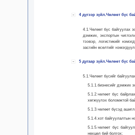
4 дүгээр зүйл.Чөлөөт бүс ба
4.1.Чөлөөт бүс байгуулах з
дэмжих, экспортын чиглэли
тээвэр, логистикийг нэмэг
засгийн өсөлтийг нэмэгдүү
5 дугаар зүйл.Чөлөөт бүс б
5.1.Чөлөөт бүсийг байгуула
5.1.1.бизнесийг дэмжих з
5.1.2.чөлөөт бүс байрла
хөгжүүлэх боломжтой ба
5.1.3.чөлөөт бүсэд ашигл
5.1.4.хот байгуулалтын н
5.1.5.чөлөөт бүс байгуу
нөхцөл бий болгох;