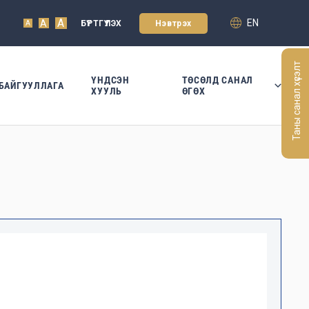
A
EN
A
БҮРТГҮҮЛЭХ
Нэвтрэх
A
Таны санал хүсэлт
ҮНДСЭН
ТӨСӨЛД САНАЛ
БАЙГУУЛЛАГА
ХУУЛЬ
ӨГӨХ