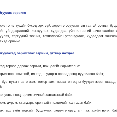
йгуулах зорилго
орилго нь тухайн бүсэд эрх зүй, хөрөнгө оруулалтын таатай орчныг бүр
йн үйлдвэрлэлийг хөгжүүлэх, худалдаа, үйлчилгээний шинэ салбар, а
дүүлэх, тэргүүний техник, технологийг нутагшуулах, худалдааг хөнгөв
лэхэд оршино.
айгуулахад баримтлах зарчим, угтвар нөхцөл
хад төрөөс дараах зарчим, нөхцөлийг баримтална:
орилгоор нээлттэй, ил тод, шударга өрсөлдөөнд суурилсан байх;
х бүс нутагт авто зам, төмөр зам, нисэх онгоцны буудал зэрэг шаард
йх;
ах усны нөөц, эрчим хүчний хангамжтай байх;
орм, дүрэм, стандарт, орон зайн нөхцөлийг хангасан байх;
лах эрх зүйн үндсийг бүрдүүлж, хөрөнгө оруулагч, аж ахуйн нэгж, б