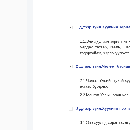
1 дүгээр зүйл.Хуулийн зорил
1.1.Энэ хуулийн зорилт нь 
мөрдөх татвар, гааль, ша
тодорхойлж, хэрэгжүүлэхтэ
2 дугаар зүйл.Чөлөөт бүсий
2.1.Чөлөөт бүсийн тухай ху
актаас бүрдэнэ.
2.2.Монгол Улсын олон улсы
3 дугаар зүйл.Хуулийн нэр
3.1.Энэ хуульд хэрэглэсэн 