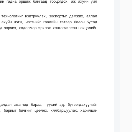
ийн гадна оршиж байгаад тооцогдох, аж ахуйн үйл
 технологийг нэвтрүүлэх, экспортыг дэмжих, аялал
ахуйн нэгж, иргэнийг гаалийн татвар болон бусад
сэд зорчих, хөдөлмөр эрхлэх хөнгөвчилсөн нөхцөлийн
алдан авагчид бараа, түүхий эд, бүтээгдэхүүнийг
л, баримт бичгийг цөөлөх, хялбаршуулах, харилцан