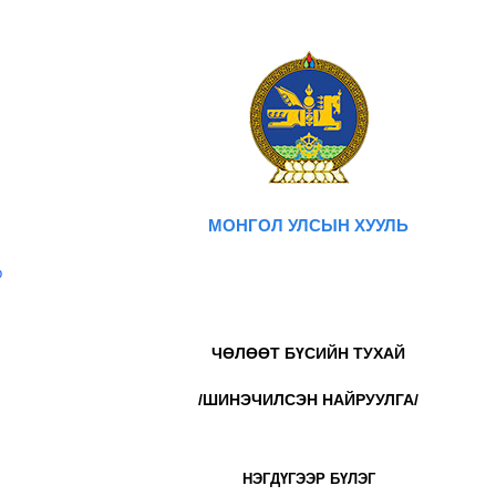
МОНГОЛ УЛСЫН ХУУЛЬ
р
ЧӨЛӨӨТ БҮСИЙН ТУХАЙ
/ШИНЭЧИЛСЭН НАЙРУУЛГА/
НЭГДҮГЭЭР БҮЛЭГ