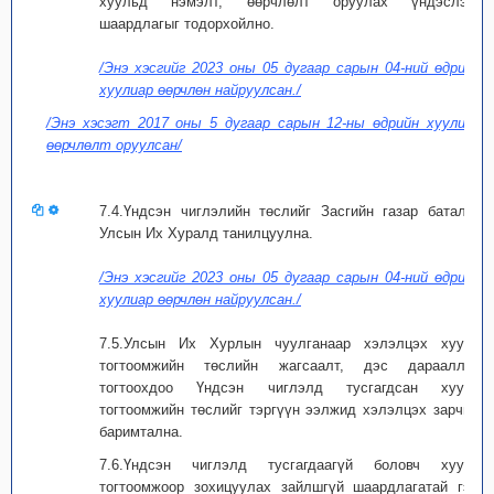
хуульд нэмэлт, өөрчлөлт оруулах үндэслэл,
шаардлагыг тодорхойлно.
/Энэ хэсгийг 2023 оны 05 дугаар сарын 04-ний өдрийн
хуулиар өөрчлөн найруулсан./
/Энэ хэсэгт 2017 оны 5 дугаар сарын 12-ны өдрийн хуулиар
өөрчлөлт оруулсан/
7.4.Үндсэн чиглэлийн төслийг Засгийн газар баталж,
Улсын Их Хуралд танилцуулна.
/Энэ хэсгийг 2023 оны 05 дугаар сарын 04-ний өдрийн
хуулиар өөрчлөн найруулсан./
7.5.Улсын Их Хурлын чуулганаар хэлэлцэх хууль
тогтоомжийн төслийн жагсаалт, дэс дарааллыг
тогтоохдоо Үндсэн чиглэлд тусгагдсан хууль
тогтоомжийн төслийг тэргүүн ээлжид хэлэлцэх зарчим
баримтална.
7.6.Үндсэн чиглэлд тусгагдаагүй боловч хууль
тогтоомжоор зохицуулах зайлшгүй шаардлагатай гэж