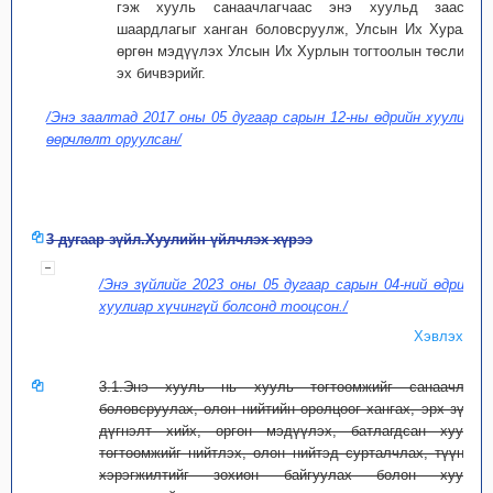
гэж хууль санаачлагчаас энэ хуульд заасан
шаардлагыг ханган боловсруулж, Улсын Их Хуралд
өргөн мэдүүлэх Улсын Их Хурлын тогтоолын төслийн
эх бичвэрийг.
/Энэ заалтад 2017 оны 05 дугаар сарын 12-ны өдрийн хуулиар
өөрчлөлт оруулсан/
3 дугаар зүйл.Хуулийн үйлчлэх хүрээ
/Энэ зүйлийг 2023 оны 05 дугаар сарын 04-ний өдрийн
хуулиар хүчингүй болсонд тооцсон./
Хэвлэх
3.1.Энэ хууль нь хууль тогтоомжийг санаачлан
боловсруулах, олон нийтийн оролцоог хангах, эрх зүйн
дүгнэлт хийх, өргөн мэдүүлэх, батлагдсан хууль
тогтоомжийг нийтлэх, олон нийтэд сурталчлах, түүний
хэрэгжилтийг зохион байгуулах болон хууль