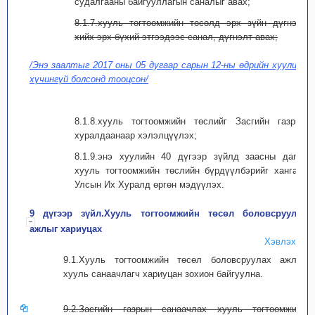
судалгааны байгууллагын саналыг авах;
8.1.7.хууль тогтоомжийн төсөлд эрх зүйн дүгнэлт
хийх эрх бүхий этгээдээс санал, дүгнэлт авах;
/Энэ заалтыг 2017 оны 05 дугаар сарын 12-ны өдрийн хуулиар
хүчингүй болсонд тооцсон/
8.1.8.хууль тогтоомжийн төслийг Засгийн газрын
хуралдаанаар хэлэлцүүлэх;
8.1.9.энэ хуулийн 40 дүгээр зүйлд заасны дагуу
хууль тогтоомжийн төслийн бүрдүүлбэрийг хангаж,
Улсын Их Хуралд өргөн мэдүүлэх.
9 дүгээр зүйл.Хууль тогтоомжийн төсөл боловсруулах
ажлыг хариуцах
Хэвлэх
9.1.Хууль тогтоомжийн төсөл боловсруулах ажлыг
хууль санаачлагч хариуцан зохион байгуулна.
9.2.Засгийн газрын санаачлах хууль тогтоомжийн