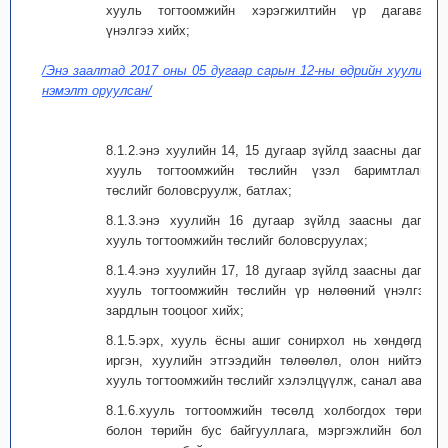
хууль тогтоомжийн хэрэгжилтийн үр дагаварт
үнэлгээ хийх;
/Энэ заалтад 2017 оны 05 дугаар сарын 12-ны өдрийн хуулиар
нэмэлт оруулсан/
8.1.2.энэ хуулийн 14, 15 дугаар зүйлд заасны дагуу
хууль тогтоомжийн төслийн үзэл баримтлалын
төслийг боловсруулж, батлах;
8.1.3.энэ хуулийн 16 дугаар зүйлд заасны дагуу
хууль тогтоомжийн төслийг боловсруулах;
8.1.4.энэ хуулийн 17, 18 дугаар зүйлд заасны дагуу
хууль тогтоомжийн төслийн үр нөлөөний үнэлгээ,
зардлын тооцоог хийх;
8.1.5.эрх, хууль ёсны ашиг сонирхол нь хөндөгдөх
иргэн, хуулийн этгээдийн төлөөлөл, олон нийтээр
хууль тогтоомжийн төслийг хэлэлцүүлж, санал авах;
8.1.6.хууль тогтоомжийн төсөлд холбогдох төрийн
болон төрийн бус байгууллага, мэргэжлийн болон