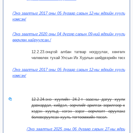
/Энэ заалтыг 2017 оны 05 дугаар сарын 12-ны өдрийн хуулиар
нэмсэн/
/Энэ заалтыг 2020 оны 04 дүгээр сарын 09-ний өдрийн хуулиар
өөрчлөн найруулсан./
12.2.23.онцгой албан татвар ногдуулах, хөнгөлөх,
чөлөөлөх тухай Улсын Их Хурлын шийдвэрийн төсөл;
/Энэ заалтыг 2017 оны 05 дугаар сарын 12-ны өдрийн хуулиар
нэмсэн/
12.2.24.энэ хуулийн 24.2-т заасны дагуу хуулийн
давхардал, хийдэл, зөрчлийг арилгах зорилгоор хэд
хэдэн хуульд нэгэн зэрэг өөрчлөлт оруулахаар
боловсруулсан хууль тогтоомжийн төсөл.
/Энэ заалтыг 2025 оны 06 дугаар сарын 27-ны өдрийн