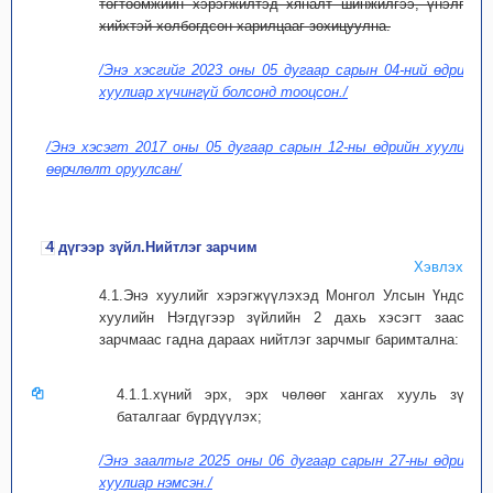
тогтоомжийн хэрэгжилтэд хяналт шинжилгээ, үнэлгээ
хийхтэй холбогдсон харилцааг зохицуулна.
/Энэ хэсгийг 2023 оны 05 дугаар сарын 04-ний өдрийн
хуулиар хүчингүй болсонд тооцсон./
/Энэ хэсэгт 2017 оны 05 дугаар сарын 12-ны өдрийн хуулиар
өөрчлөлт оруулсан/
4 дүгээр зүйл.Нийтлэг зарчим
Хэвлэх
4.1.Энэ хуулийг хэрэгжүүлэхэд Монгол Улсын Үндсэн
хуулийн Нэгдүгээр зүйлийн 2 дахь хэсэгт заасан
зарчмаас гадна дараах нийтлэг зарчмыг баримтална:
4.1.1.хүний эрх, эрх чөлөөг хангах хууль зүйн
баталгааг бүрдүүлэх;
/Энэ заалтыг 2025 оны 06 дугаар сарын 27-ны өдрийн
хуулиар нэмсэн./