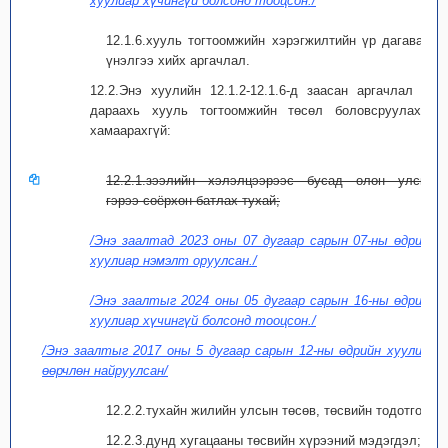
хуулиар хүчингүй болсонд тооцсон./
12.1.6.хууль тогтоомжийн хэрэгжилтийн үр дагаварт
үнэлгээ хийх аргачлал.
12.2.Энэ хуулийн 12.1.2-12.1.6-д заасан аргачлал нь
дараахь хууль тогтоомжийн төсөл боловсруулахад
хамаарахгүй:
12.2.1.зээлийн хэлэлцээрээс бусад олон улсын
гэрээ соёрхон батлах тухай;
/Энэ заалтад 2023 оны 07 дугаар сарын 07-ны өдрийн
хуулиар нэмэлт оруулсан./
/Энэ заалтыг 2024 оны 05 дугаар сарын 16-ны өдрийн
хуулиар хүчингүй болсонд тооцсон./
/Энэ заалтыг 2017 оны 5 дугаар сарын 12-ны өдрийн хуулиар
өөрчлөн найруулсан/
12.2.2.тухайн жилийн улсын төсөв, төсвийн тодотгол;
12.2.3.дунд хугацааны төсвийн хүрээний мэдэгдэл;