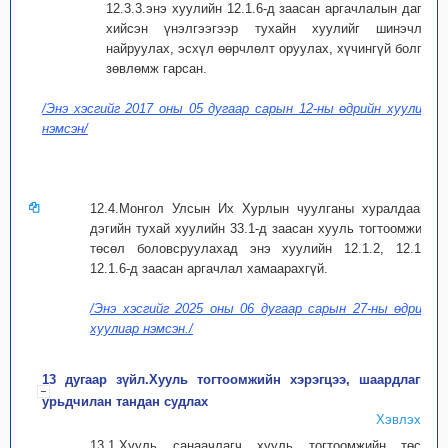
12.3.3.энэ хуулийн 12.1.6-д заасан аргачлалын дагуу
хийсэн үнэлгээгээр тухайн хуулийг шинэчлэн
найруулах, эсхүл өөрчлөлт оруулах, хүчингүй болгох
зөвлөмж гарсан.
/Энэ хэсгийг 2017 оны 05 дугаар сарын 12-ны өдрийн хуулиар
нэмсэн/
12.4.Монгол Улсын Их Хурлын чуулганы хуралдааны
дэгийн тухай хуулийн 33.1-д заасан хууль тогтоомжийн
төсөл боловсруулахад энэ хуулийн 12.1.2, 12.1.3,
12.1.6-д заасан аргачлал хамаарахгүй.
/Энэ хэсгийг 2025 оны 06 дугаар сарын 27-ны өдрийн
хуулиар нэмсэн./
13 дугаар зүйл.Хууль тогтоомжийн хэрэгцээ, шаардлагыг
урьдчилан тандан судлах
Хэвлэх
13.1.Хууль санаачлагч хууль тогтоомжийн төсөл