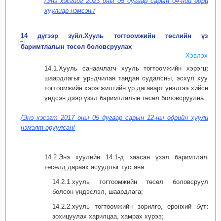
/Энэ хэсгийг 2023 оны 05 дугаар сарын 04-ний өдрийн
хуулиар нэмсэн./
14 дүгээр зүйл.Хууль тогтоомжийн төслийн үзэл
баримтлалын төсөл боловсруулах
Хэвлэх
14.1.Хууль санаачлагч хууль тогтоомжийн хэрэгцээ,
шаардлагыг урьдчилан тандан судалсны, эсхүл хууль
тогтоомжийн хэрэгжилтийн үр дагаварт үнэлгээ хийсний
үндсэн дээр үзэл баримтлалын төсөл боловсруулна.
/Энэ хэсэгт 2017 оны 05 дугаар сарын 12-ны өдрийн хуулиар
нэмэлт оруулсан/
14.2.Энэ хуулийн 14.1-д заасан үзэл баримтлалын
төсөлд дараах асуудлыг тусгана:
14.2.1.хууль тогтоомжийн төсөл боловсруулах
болсон үндэслэл, шаардлага;
14.2.2.хууль тогтоомжийн зорилго, ерөнхий бүтэц,
зохицуулах харилцаа, хамрах хүрээ;