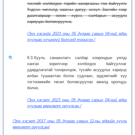
төслийг холбогдох төрийн захиргааны төв байгууллага
Үндсэн чиглэлд заасны дагуу, эсхүл Засгийн газрын
даалгавраар зохих хүрээ, салбарын асуудлаар
хариуцан боловсруулна.
/Энэ хэсгийг 2023 оны 05 дугаар сарын 04-ний өдрийн
хуулиар хүчингүй болсонд тооцсон./
9.3.Хууль санаачлагч салбар хоорондын уялдааг
хангах зорилгоор холбогдох байгууллагын
удирдлагатай тохиролцож, тухайн асуудлыг хариуцсан
албан тушаалтан болон судлаач, эрдэмтнийг хууль
тогтоомжийн төсөл боловсруулах ажилд оролцуулж
болно.
/Энэ хэсэгт 2023 оны 05 дугаар сарын 04-ний өдрийн
хуулиар өөрчлөлт оруулсан./
/Энэ хэсэгт 2017 оны 05 дугаар сарын 12-ны өдрийн хуулиар
өөрчлөлт оруулсан/