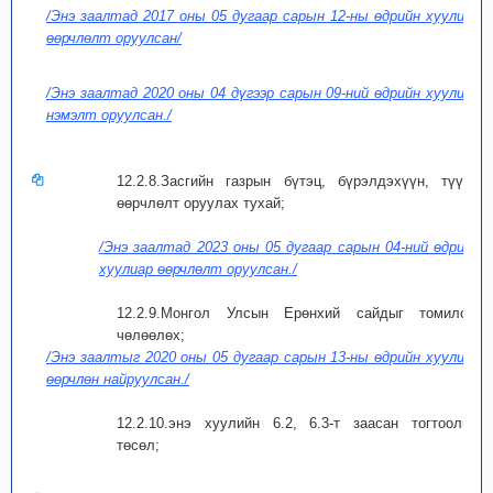
/Энэ заалтад 2017 оны 05 дугаар сарын 12-ны өдрийн хуулиар
өөрчлөлт оруулсан/
/Энэ заалтад 2020 оны 04 дүгээр сарын 09-ний өдрийн хуулиар
нэмэлт оруулсан./
12.2.8.Засгийн газрын бүтэц, бүрэлдэхүүн, түүнд
өөрчлөлт оруулах тухай;
/Энэ заалтад 2023 оны 05 дугаар сарын 04-ний өдрийн
хуулиар өөрчлөлт оруулсан./
12.2.9.Монгол Улсын Ерөнхий сайдыг томилох,
чөлөөлөх;
/Энэ заалтыг 2020 оны 05 дугаар сарын 13-ны өдрийн хуулиар
өөрчлөн найруулсан./
12.2.10.энэ хуулийн 6.2, 6.3-т заасан тогтоолын
төсөл;