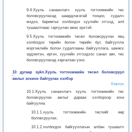
9.4.Хууль санаачлагч хууль тогтоомжийн төсөл
боловсруулахад шаардлагатай тооцоо, судалгаа,
мэдээ, баримтыг холбогдох хуулийн этгээд, албан
тушаалтнаас гаргуулан авах эрхтэй.
9.5.Хууль тогтоомжийн төсөл боловсруулах явцад
холбогдох төрийн болон төрийн бус байгууллага,
мэргэжлийн болон судалгааны байгууллага, шинжээч,
эрдэмтэн, иргэн, хуулийн этгээдээс санал авч, төсөл
боловсруулахад харгалзан үзнэ.
10 дугаар зүйл.Хууль тогтоомжийн төсөл боловсруулах
ажлыг зохион байгуулах хэлбэр
Хэвлэх
10.1.Хууль санаачлагч хууль тогтоомжийн төсөл
боловсруулах ажлыг дараах хэлбэрээр зохион
байгуулна:
10.1.1.хууль тогтоомжийн төслийг өөрөө
боловсруулах;
10.1.2.холбогдох байгууллагын албан тушаалтан,