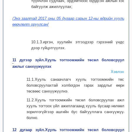
түүнчлэн судлаач, эрдэмтнээс бүрдсэн ажлын хэсэг
байгуулж ажиллуулах;
/Энэ заалтад 2017 оны 05 дугаар сарын 12-ны өдрийн хуулиар
өөрчлөлт оруулсан/
10.1.3.иргэн, хуулийн этгээдээр гэрээний үндсэн
дээр гүйцэтгүүлэх.
11 дүгээр зүйл.Хууль тогтоомжийн төсөл боловсруулах
ажлыг санхүүжүүлэх
Хэвлэх
11.1.Хууль санаачлагч хууль тогтоомжийн төсөл
боловсруулахтай холбогдон гарах зардлыг өөрийн
төсвөөс санхүүжүүлнэ.
11.2.Хууль тогтоомжийн төсөл боловсруулах ажлыг
хууль тогтоох үйл ажиллагаанд хууль бусаар нөлөөлөх
зорилгогүйгээр ашгийн бус байгууллага санхүүжүүлж
болно.
12 дугаар зүйл.Хууль тогтоомжийн төсөл боловсруулах