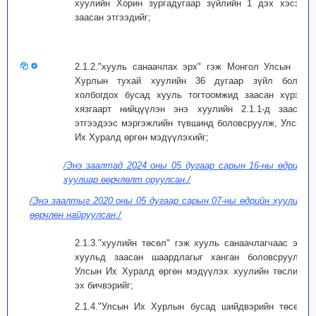
хуулийн Хорин зургадугаар зүйлийн 1 дэх хэсэгт
заасан этгээдийг;
2.1.2."хууль санаачлах эрх" гэж Монгол Улсын Их
Хурлын тухай хуулийн 36 дугаар зүйл болон
холбогдох бусад хууль тогтоомжид заасан хүрээ,
хязгаарт нийцүүлэн энэ хуулийн 2.1.1-д заасан
этгээдээс мэргэжлийн түвшинд боловсруулж, Улсын
Их Хуралд өргөн мэдүүлэхийг;
/Энэ заалтад 2024 оны 05 дугаар сарын 16-ны өдрийн
хуулиар өөрчлөлт оруулсан./
/Энэ заалтыг 2020 оны 05 дугаар сарын 07-ны өдрийн хуулиар
өөрчлөн найруулсан./
2.1.3."хуулийн төсөл" гэж хууль санаачлагчаас энэ
хуульд заасан шаардлагыг ханган боловсруулж,
Улсын Их Хуралд өргөн мэдүүлэх хуулийн төслийн
эх бичвэрийг;
2.1.4."Улсын Их Хурлын бусад шийдвэрийн төсөл"