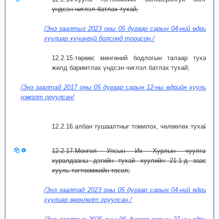
үндсэн чиглэл батлах тухай;
/Энэ заалтыг 2023 оны 05 дугаар сарын 04-ний өдрийн
хуулиар хүчингүй болсонд тооцсон./
12.2.15.төрөөс мөнгөний бодлогын талаар тухайн
жилд баримтлах үндсэн чиглэл батлах тухай;
/Энэ заалтад 2017 оны 05 дугаар сарын 12-ны өдрийн хуулиар
нэмэлт оруулсан/
12.2.16.албан тушаалтныг томилох, чөлөөлөх тухай;
12.2.17.Монгол Улсын Их Хурлын чуулганы
хуралдааны дэгийн тухай хуулийн 21.1-д заасан
хууль тогтоомжийн төсөл;
/Энэ заалтад 2023 оны 05 дугаар сарын 04-ний өдрийн
хуулиар өөрчлөлт оруулсан./