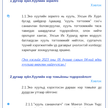
1 дүгээр зүйл.Хуулийн зорилго
Хэвлэх
1.1.Энэ хуулийн зорилго нь хууль, Улсын Их Хурлын
бусад шийдвэр /цаашид “хууль тогтоомж” гэх/-ийг
санаачлан боловсруулах, хууль тогтоомжийн төсөлд
тавигдах шаардлагыг тодорхойлох, олон нийтийн
оролцоог хангах, Улсын Их Хуралд өргөн мэдүүлэх,
батлагдсан хууль тогтоомжийг нийтлэх, сурталчлах,
түүний хэрэгжилтийн үр дагаврыг үнэлэхтэй холбогдсон
харилцааг зохицуулахад оршино.
/Энэ хэсгийг 2023 оны 05 дугаар сарын 04-ний өдрийн
хуулиар өөрчлөн найруулсан./
2 дугаар зүйл.Хуулийн нэр томьёоны тодорхойлолт
Хэвлэх
2.1.Энэ хуульд хэрэглэсэн дараах нэр томьёог доор
дурдсан утгаар ойлгоно:
2.1.1."хууль санаачлагч" гэж Монгол Улсын Үндсэн