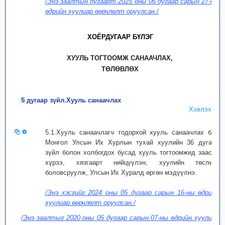
/Энэ заалтын дугаарт 2025 оны 06 дугаар сарын 27-ны
өдрийн хуулиар өөрчлөлт оруулсан./
ХОЁРДУГААР БҮЛЭГ
ХУУЛЬ ТОГТООМЖ САНААЧЛАХ,
ТӨЛӨВЛӨХ
5 дугаар зүйл.Хууль санаачлах
Хэвлэх
5.1.Хууль санаачлагч тодорхой хууль санаачлах бол
Монгол Улсын Их Хурлын тухай хуулийн 36 дугаар
зүйл болон холбогдох бусад хууль тогтоомжид заасан
хүрээ, хязгаарт нийцүүлэн, хуулийн төслийг
боловсруулж, Улсын Их Хуралд өргөн мэдүүлнэ.
/Энэ хэсгийг 2024 оны 05 дугаар сарын 16-ны өдрийн
хуулиар өөрчлөлт оруулсан./
/Энэ заалтыг 2020 оны 05 дугаар сарын 07-ны өдрийн хуулиар