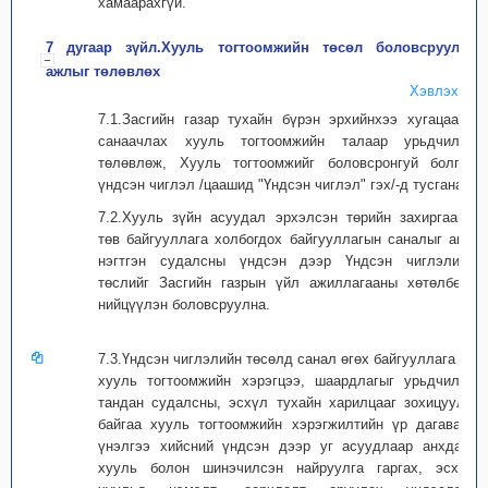
хамаарахгүй.
7 дугаар зүйл.Хууль тогтоомжийн төсөл боловсруулах
ажлыг төлөвлөх
Хэвлэх
7.1.Засгийн газар тухайн бүрэн эрхийнхээ хугацаанд
санаачлах хууль тогтоомжийн талаар урьдчилан
төлөвлөж, Хууль тогтоомжийг боловсронгуй болгох
үндсэн чиглэл /цаашид "Үндсэн чиглэл" гэх/-д тусгана.
7.2.Хууль зүйн асуудал эрхэлсэн төрийн захиргааны
төв байгууллага холбогдох байгууллагын саналыг авч,
нэгтгэн судалсны үндсэн дээр Үндсэн чиглэлийн
төслийг Засгийн газрын үйл ажиллагааны хөтөлбөрт
нийцүүлэн боловсруулна.
7.3.Үндсэн чиглэлийн төсөлд санал өгөх байгууллага нь
хууль тогтоомжийн хэрэгцээ, шаардлагыг урьдчилан
тандан судалсны, эсхүл тухайн харилцааг зохицуулж
байгаа хууль тогтоомжийн хэрэгжилтийн үр дагаварт
үнэлгээ хийсний үндсэн дээр уг асуудлаар анхдагч
хууль болон шинэчилсэн найруулга гаргах, эсхүл