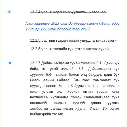
12.2.4.улсын хөрөнгө оруулалтын хөтөлбөр;
/Энэ заалтыг 2023 оны 05 дугаар сарын 04-ний өдрийн
хуулиар хүчингүй болсонд тооцсон./
12.2.5.Засгийн газрын өрийн удирдлагын стратеги;
12.2.6.улсын төсвийн гүйцэтгэл батлах тухай;
12.2.7.Дайны байдлын тухай хуулийн 5.1, Дайн бүхий
байдлын тухай хуулийн 5.1, Дайчилгааны тухай
хуулийн 6.4-т заасан болон онц байдал, дайн бүхий
болон дайны байдал, Гамшгаас хамгаалах тухай
хуульд заасан бэлэн байдлын зэрэгт шилжүүлсэн,
олон улсын хөл хориот өвчин гарсан онцгой
нөхцөлийн хугацаанд хууль санаачлагчаас тухайн
нөхцөлийг арилгах, түүнийг даван туулахтай
холбоотой санаачилсан хууль, Улсын Их Хурлын
шийдвэрийн төсөл;