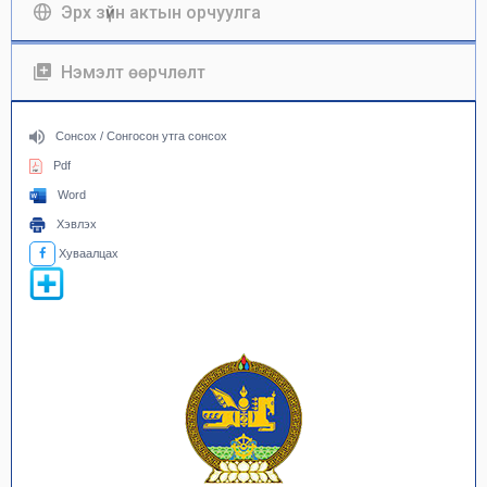
Эрх зүйн актын орчуулга
Нэмэлт өөрчлөлт
Сонсох / Сонгосон утга сонсох
Pdf
Word
Хэвлэх
Хуваалцах