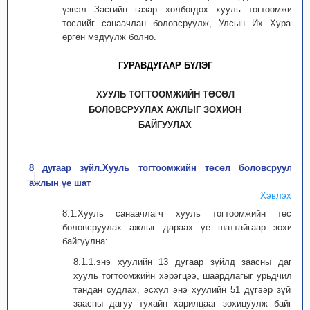
үзвэл Засгийн газар холбогдох хууль тогтоомжийн
төслийг санаачлан боловсруулж, Улсын Их Хуралд
өргөн мэдүүлж болно.
ГУРАВДУГААР БҮЛЭГ
ХУУЛЬ ТОГТООМЖИЙН ТӨСӨЛ
БОЛОВСРУУЛАХ АЖЛЫГ ЗОХИОН
БАЙГУУЛАХ
8 дугаар зүйл.Хууль тогтоомжийн төсөл боловсруулах
ажлын үе шат
Хэвлэх
8.1.Хууль санаачлагч хууль тогтоомжийн төсөл
боловсруулах ажлыг дараах үе шаттайгаар зохион
байгуулна:
8.1.1.энэ хуулийн 13 дугаар зүйлд заасны дагуу
хууль тогтоомжийн хэрэгцээ, шаардлагыг урьдчилан
тандан судлах, эсхүл энэ хуулийн 51 дүгээр зүйлд
заасны дагуу тухайн харилцааг зохицуулж байгаа