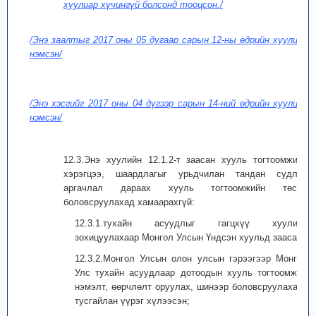
хуулиар хүчингүй болсонд тооцсон./
/Энэ заалтыг 2017 оны 05 дугаар сарын 12-ны өдрийн хуулиар
нэмсэн/
/Энэ хэсгийг 2017 оны 04 дүгээр сарын 14-ний өдрийн хуулиар
нэмсэн/
12.3.Энэ хуулийн 12.1.2-т заасан хууль тогтоомжийн
хэрэгцээ, шаардлагыг урьдчилан тандан судлах
аргачлал дараах хууль тогтоомжийн төсөл
боловсруулахад хамаарахгүй:
12.3.1.тухайн асуудлыг гагцхүү хуулиар
зохицуулахаар Монгол Улсын Үндсэн хуульд заасан;
12.3.2.Монгол Улсын олон улсын гэрээгээр Монгол
Улс тухайн асуудлаар дотоодын хууль тогтоомжид
нэмэлт, өөрчлөлт оруулах, шинээр боловсруулахаар
тусгайлан үүрэг хүлээсэн;