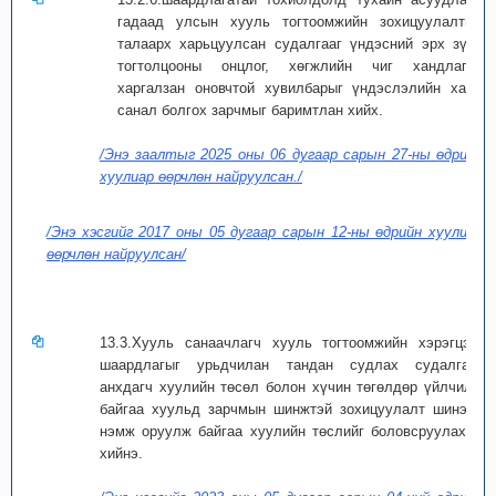
гадаад улсын хууль тогтоомжийн зохицуулалтын
талаарх харьцуулсан судалгааг үндэсний эрх зүйн
тогтолцооны онцлог, хөгжлийн чиг хандлагыг
харгалзан оновчтой хувилбарыг үндэслэлийн хамт
санал болгох зарчмыг баримтлан хийх.
/Энэ заалтыг 2025 оны 06 дугаар сарын 27-ны өдрийн
хуулиар өөрчлөн найруулсан./
/Энэ хэсгийг 2017 оны 05 дугаар сарын 12-ны өдрийн хуулиар
өөрчлөн найруулсан/
13.3.Хууль санаачлагч хууль тогтоомжийн хэрэгцээ,
шаардлагыг урьдчилан тандан судлах судалгааг
анхдагч хуулийн төсөл болон хүчин төгөлдөр үйлчилж
байгаа хуульд зарчмын шинжтэй зохицуулалт шинээр
нэмж оруулж байгаа хуулийн төслийг боловсруулахад
хийнэ.