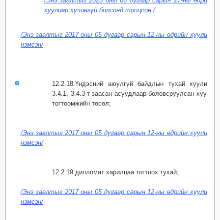
/Энэ заалтыг 2025 оны 06 дугаар сарын 27-ны өдрийн
хуулиар хүчингүй болсонд тооцсон./
/Энэ заалтыг 2017 оны 05 дугаар сарын 12-ны өдрийн хуулиар
нэмсэн/
12.2.18.Үндэсний аюулгүй байдлын тухай хуулийн
3.4.1, 3.4.3-т заасан асуудлаар боловсруулсан хууль
тогтоомжийн төсөл;
/Энэ заалтыг 2017 оны 05 дугаар сарын 12-ны өдрийн хуулиар
нэмсэн/
12.2.19.дипломат харилцаа тогтоох тухай;
/Энэ заалтыг 2017 оны 05 дугаар сарын 12-ны өдрийн хуулиар
нэмсэн/