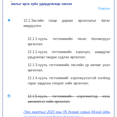
ажлыг арга зүйн удирдлагаар хангах
Хэвлэх
12.1.Засгийн газар дараах аргачлалыг баталж,
мөрдүүлнэ:
12.1.1.хууль тогтоомжийн төсөл боловсруулах
аргачлал;
12.1.2.хууль тогтоомжийн хэрэгцээ, шаардлагыг
урьдчилан тандан судлах аргачлал;
12.1.3.хууль тогтоомжийн төслийн үр нөлөөг үнэлэх
аргачлал;
12.1.4.хууль тогтоомжийг хэрэгжүүлэхтэй холбогдон
гарах зардлын тооцоог хийх аргачлал;
12.1.5.хууль тогтоомжийн хэрэгжилтэд хяналт,
шинжилгээ хийх аргачлал;
/Энэ заалтыг 2023 оны 05 дугаар сарын 04-ний өдрийн