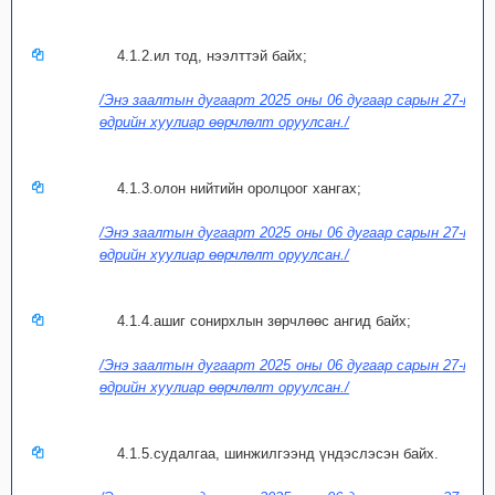
4.1.2.ил тод, нээлттэй байх;
/Энэ заалтын дугаарт 2025 оны 06 дугаар сарын 27-ны
өдрийн хуулиар өөрчлөлт оруулсан./
4.1.3.олон нийтийн оролцоог хангах;
/Энэ заалтын дугаарт 2025 оны 06 дугаар сарын 27-ны
өдрийн хуулиар өөрчлөлт оруулсан./
4.1.4.ашиг сонирхлын зөрчлөөс ангид байх;
/Энэ заалтын дугаарт 2025 оны 06 дугаар сарын 27-ны
өдрийн хуулиар өөрчлөлт оруулсан./
4.1.5.судалгаа, шинжилгээнд үндэслэсэн байх.