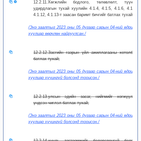
12.2.11.Хөгжлийн бодлого, төлөвлөлт, түүний
удирдлагын тухай хуулийн 4.1.4, 4.1.5, 4.1.6, 4.1.8,
4.1.12, 4.1.13-т заасан баримт бичгийг батлах тухай;
/Энэ заалтыг 2023 оны 05 дугаар сарын 04-ний өдрийн
хуулиар өөрчлөн найруулсан./
12.2.12.Засгийн газрын үйл ажиллагааны хөтөлбөр
батлах тухай;
/Энэ заалтыг 2023 оны 05 дугаар сарын 04-ний өдрийн
хуулиар хүчингүй болсонд тооцсон./
12.2.13.улсын эдийн засаг, нийгмийг хөгжүүлэх
үндсэн чиглэл батлах тухай;
/Энэ заалтыг 2023 оны 05 дугаар сарын 04-ний өдрийн
хуулиар хүчингүй болсонд тооцсон./
12.2.14.хууль тогтоомжийг боловсронгуй болгох