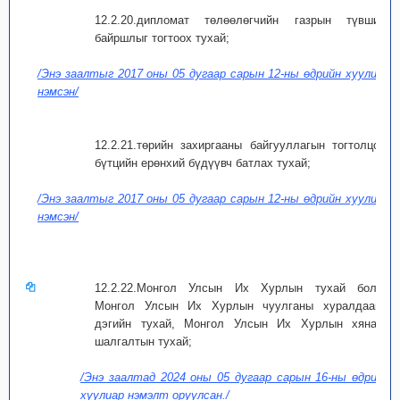
12.2.20.дипломат төлөөлөгчийн газрын түвшин,
байршлыг тогтоох тухай;
/Энэ заалтыг 2017 оны 05 дугаар сарын 12-ны өдрийн хуулиар
нэмсэн/
12.2.21.төрийн захиргааны байгууллагын тогтолцоо,
бүтцийн ерөнхий бүдүүвч батлах тухай;
/Энэ заалтыг 2017 оны 05 дугаар сарын 12-ны өдрийн хуулиар
нэмсэн/
12.2.22.Монгол Улсын Их Хурлын тухай болон
Монгол Улсын Их Хурлын чуулганы хуралдааны
дэгийн тухай, Монгол Улсын Их Хурлын хяналт
шалгалтын тухай;
/Энэ заалтад 2024 оны 05 дугаар сарын 16-ны өдрийн
хуулиар нэмэлт оруулсан./