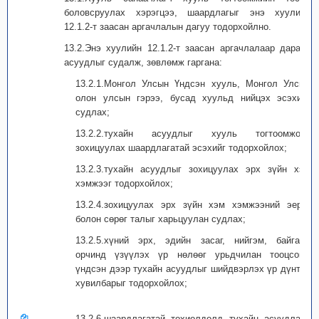
боловсруулах хэрэгцээ, шаардлагыг энэ хуулийн
12.1.2-т заасан аргачлалын дагуу тодорхойлно.
13.2.Энэ хуулийн 12.1.2-т заасан аргачлалаар дараах
асуудлыг судалж, зөвлөмж гаргана:
13.2.1.Монгол Улсын Үндсэн хууль, Монгол Улсын
олон улсын гэрээ, бусад хуульд нийцэх эсэхийг
судлах;
13.2.2.тухайн асуудлыг хууль тогтоомжоор
зохицуулах шаардлагатай эсэхийг тодорхойлох;
13.2.3.тухайн асуудлыг зохицуулах эрх зүйн хэм
хэмжээг тодорхойлох;
13.2.4.зохицуулах эрх зүйн хэм хэмжээний эерэг
болон сөрөг талыг харьцуулан судлах;
13.2.5.хүний эрх, эдийн засаг, нийгэм, байгаль
орчинд үзүүлэх үр нөлөөг урьдчилан тооцсоны
үндсэн дээр тухайн асуудлыг шийдвэрлэх үр дүнтэй
хувилбарыг тодорхойлох;
13.2.6.шаардлагатай тохиолдолд тухайн асуудлаар