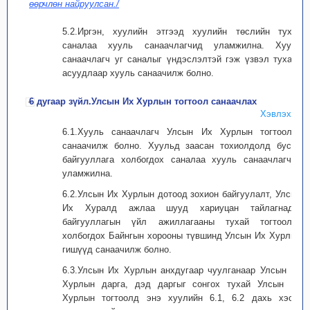
өөрчлөн найруулсан./
5.2.Иргэн, хуулийн этгээд хуулийн төслийн тухай
саналаа хууль санаачлагчид уламжилна. Хууль
санаачлагч уг саналыг үндэслэлтэй гэж үзвэл тухайн
асуудлаар хууль санаачилж болно.
6 дугаар зүйл.Улсын Их Хурлын тогтоол санаачлах
Хэвлэх
6.1.Хууль санаачлагч Улсын Их Хурлын тогтоолыг
санаачилж болно. Хуульд заасан тохиолдолд бусад
байгууллага холбогдох саналаа хууль санаачлагчид
уламжилна.
6.2.Улсын Их Хурлын дотоод зохион байгуулалт, Улсын
Их Хуралд ажлаа шууд хариуцан тайлагнадаг
байгууллагын үйл ажиллагааны тухай тогтоолыг
холбогдох Байнгын хорооны түвшинд Улсын Их Хурлын
гишүүд санаачилж болно.
6.3.Улсын Их Хурлын анхдугаар чуулганаар Улсын Их
Хурлын дарга, дэд даргыг сонгох тухай Улсын Их
Хурлын тогтоолд энэ хуулийн 6.1, 6.2 дахь хэсэг