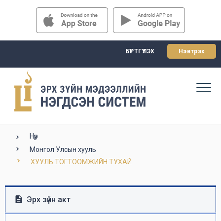
БҮРТГҮҮЛЭХ
Нэвтрэх
Нүүр
Монгол Улсын хууль
ХУУЛЬ ТОГТООМЖИЙН ТУХАЙ
Эрх зүйн акт