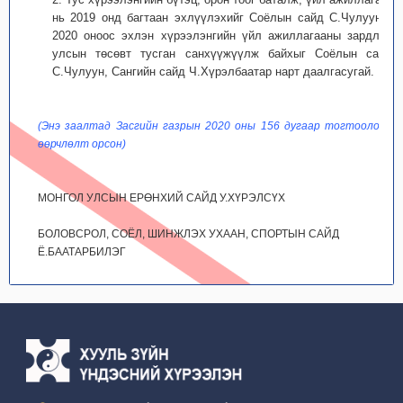
нь 2019 онд багтаан эхлүүлэхийг Соёлын сайд С.Чулуунд,
2020 оноос эхлэн хүрээлэнгийн үйл ажиллагааны зардлыг
улсын төсөвт тусган санхүүжүүлж байхыг Соёлын сайд
С.Чулуун, Сангийн сайд Ч.Хүрэлбаатар нарт даалгасугай.
(Энэ заалтад Засгийн газрын 2020 оны 156 дугаар тогтоолоор
өөрчлөлт орсон)
МОНГОЛ УЛСЫН ЕРӨНХИЙ САЙД У.ХҮРЭЛСҮХ
БОЛОВСРОЛ, СОЁЛ, ШИНЖЛЭХ УХААН, СПОРТЫН САЙД
Ё.БААТАРБИЛЭГ