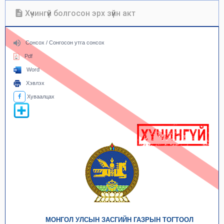
Хүчингүй болгосон эрх зүйн акт
Сонсох / Сонгосон утга сонсох
Pdf
Word
Хэвлэх
Хуваалцах
МОНГОЛ УЛСЫН ЗАСГИЙН ГАЗРЫН ТОГТООЛ