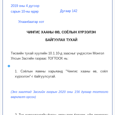
2019 оны 4 дүгээр
Дугаар 142
сарын 10-ны өдөр
Улаанбаатар хот
ЧИНГИС ХААНЫ ӨВ, СОЁЛЫН ХҮРЭЭЛЭН
БАЙГУУЛАХ ТУХАЙ
Төсвийн тухай хуулийн 10.1.10-д заасныг үндэслэн Монгол
Улсын Засгийн газраас ТОГТООХ нь:
1. Соёлын яамны харьяанд "Чингис хааны өв, соёлын
хүрээлэн"-г байгуулсугай.
(Энэ заалтад Засгийн газрын 2020 оны 156 дугаар тогтоолоор
өөрчлөлт орсон)
2. Тус хүрээлэнгийн бүтэц, орон тоог баталж, үйл ажиллагааг