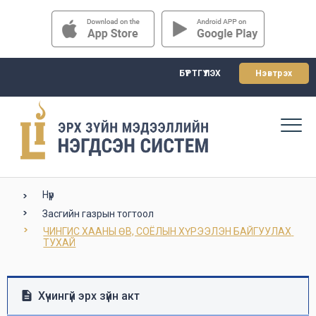
БҮРТГҮҮЛЭХ
Нэвтрэх
Нүүр
Засгийн газрын тогтоол
ЧИНГИС ХААНЫ ӨВ, СОЁЛЫН ХҮРЭЭЛЭН БАЙГУУЛАХ 
ТУХАЙ
Хүчингүй эрх зүйн акт