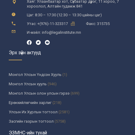
Хаяг: Улаанбаатар хот, Сүхбаатар дүүрэг, 11 хороо, 7
хороолол, Алтайн гудамж 841
Цаг: 8:30 – 17:30 (12:30 – 13:30 цайны цаг)
Утас: +(976)-11-323317
Факс: 315735
И-мэйл: info@legalinstitute.mn
Эрх зүйн актууд
Монгол Улсын Үндсэн Хууль
(1)
Монгол Улсын хууль
(946)
Монгол Улсын олон улсын гэрээ
(699)
Ерөнхийлөгчийн зарлиг
(218)
Улсын Их Хурлын тогтоол
(2581)
Засгийн газрын тогтоол
(5758)
Үндсэн хуулийн цэцийн шийдвэр
(335)
ЭЗМНС-ийн тухай