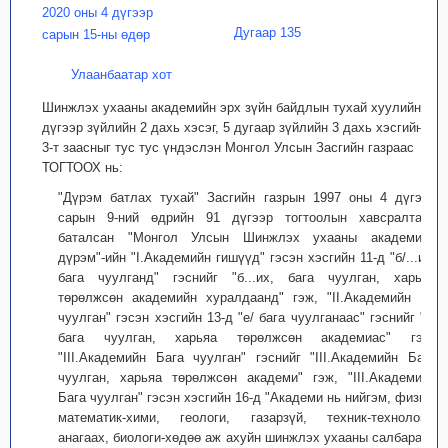
2020 оны 4 дүгээр
Дугаар 135
сарын 15-ны өдөр
Улаанбаатар хот
Шинжлэх ухааны академийн эрх зүйн байдлын тухай хуулийн 4
дүгээр зүйлийн 2 дахь хэсэг, 5 дугаар зүйлийн 3 дахь хэсгийн
3-т заасныг тус тус үндэслэн Монгол Улсын Засгийн газраас
ТОГТООХ нь:
"Дүрэм батлах тухай" Засгийн газрын 1997 оны 4 дүгээр
сарын 9-ний өдрийн 91 дүгээр тогтоолын хавсралтаар
баталсан "Монгол Улсын Шинжлэх ухааны академийн
дүрэм"-ийн "I.Академийн гишүүд" гэсэн хэсгийн 11-д "б/...их,
бага чуулганд" гэснийг "б...их, бага чуулган, харьяа
төрөлжсөн академийн хуралдаанд" гэж, "II.Академийн Их
чуулган" гэсэн хэсгийн 13-д "е/ бага чуулганаас" гэснийг "е/
бага чуулган, харьяа төрөлжсөн академиас" гэж,
"III.Академийн Бага чуулган" гэснийг "III.Академийн Бага
чуулган, харьяа төрөлжсөн академи" гэж, "III.Академийн
Бага чуулган" гэсэн хэсгийн 16-д "Академи нь нийгэм, физик-
математик-хими, геологи, газарзүй, техник-технологи,
анагаах, биологи-хөдөө аж ахуйн шинжлэх ухааны салбараар