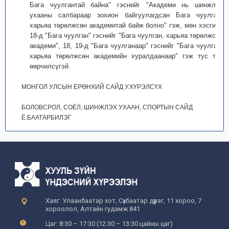
Бага чуулгантай байна" гэснийг "Академи нь шинжлэх
ухааны салбараар зохион байгуулагдсан Бага чуулган,
харьяа төрөлжсөн академитай байж болно" гэж, мөн хэсгийн
18-д "Бага чуулган" гэснийг "Бага чуулган, харьяа төрөлжсөн
академи", 18, 19-д "Бага чуулганаар" гэснийг "Бага чуулган,
харьяа төрөлжсөн академийн хуралдаанаар" гэж тус тус
өөрчилсүгэй.
МОНГОЛ УЛСЫН ЕРӨНХИЙ САЙД У.ХҮРЭЛСҮХ
БОЛОВСРОЛ, СОЁЛ, ШИНЖЛЭХ УХААН, СПОРТЫН САЙД
Ё.БААТАРБИЛЭГ
Хаяг: Улаанбаатар хот, Сүхбаатар дүүрэг, 11 хороо, 7
хороолол, Алтайн гудамж 841
Цаг: 8:30 – 17:30 (12:30 – 13:30 цайны цаг)