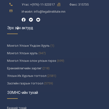
Утас: +(976)-11-323317
Факс: 315735
И-мэйл: info@legalinstitute.mn
Эрх зүйн актууд
Монгол Улсын Үндсэн Хууль
(1)
Монгол Улсын хууль
(947)
Монгол Улсын олон улсын гэрээ
(699)
Ерөнхийлөгчийн зарлиг
(218)
Улсын Их Хурлын тогтоол
(2581)
Засгийн газрын тогтоол
(5759)
Үндсэн хуулийн цэцийн шийдвэр
(335)
ЭЗМНС-ийн тухай
Улсын дээд шүүхийн тогтоол
(259)
УИХ-аас томилогддог байгууллагын дарга, түүнтэй адилтгах албан
Бидний тухай