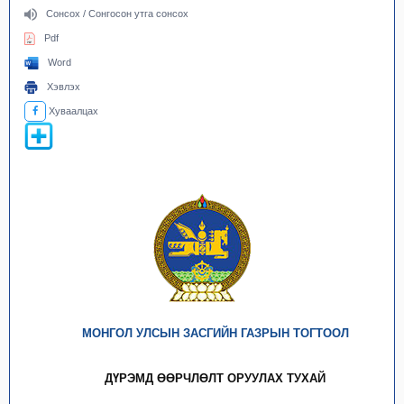
Сонсох / Сонгосон утга сонсох
Pdf
Word
Хэвлэх
Хуваалцах
МОНГОЛ УЛСЫН ЗАСГИЙН ГАЗРЫН ТОГТООЛ
ДҮРЭМД ӨӨРЧЛӨЛТ ОРУУЛАХ ТУХАЙ