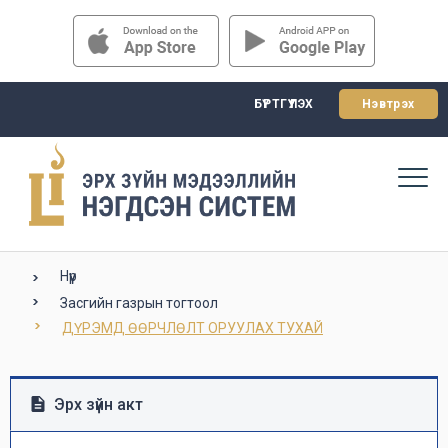
БҮРТГҮҮЛЭХ
Нэвтрэх
Нүүр
Засгийн газрын тогтоол
ДҮРЭМД ӨӨРЧЛӨЛТ ОРУУЛАХ ТУХАЙ
Эрх зүйн акт