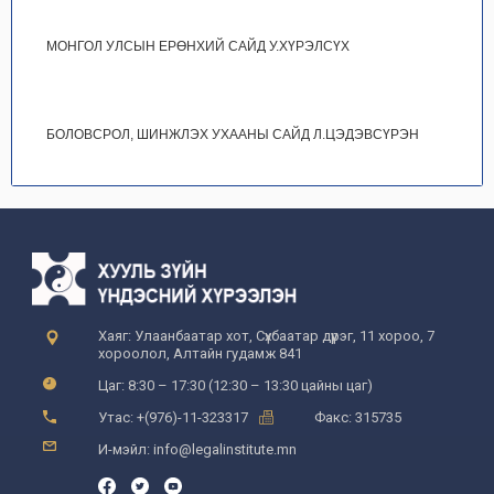
МОНГОЛ УЛСЫН ЕРӨНХИЙ САЙД У.ХҮРЭЛСҮХ
БОЛОВСРОЛ, ШИНЖЛЭХ УХААНЫ САЙД Л.ЦЭДЭВСҮРЭН
Хаяг: Улаанбаатар хот, Сүхбаатар дүүрэг, 11 хороо, 7
хороолол, Алтайн гудамж 841
Цаг: 8:30 – 17:30 (12:30 – 13:30 цайны цаг)
Утас: +(976)-11-323317
Факс: 315735
И-мэйл: info@legalinstitute.mn