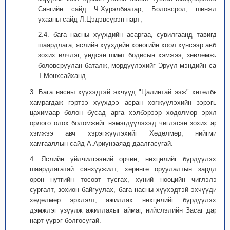
Сангийн сайд Ч.Хүрэлбаатар, Боловсрол, шинжлэх
ухааны сайд Л.Цэдэвсүрэн нарт;
2.4. бага насны хүүхдийн асаргаа, сувилгаанд тавигдах
шаардлага, яслийн хүүхдийн хоногийн хоол хүнсээр авбал
зохих илчлэг, үндсэн шимт бодисын хэмжээ, зөвлөмжийг
боловсруулан баталж, мөрдүүлэхийг Эрүүл мэндийн сайд
Т.Мөнхсайханд.
3. Бага насны хүүхэдтэй эхчүүд "Цалинтай ээж" хөтөлбөрт
хамрагдаж гэртээ хүүхдээ асран хөгжүүлэхийн зэрэгцээ
цахимаар болон бусад арга хэлбэрээр хөдөлмөр эрхлэн
орлого олох боломжийг нэмэгдүүлэхэд чиглэсэн зохих арга
хэмжээ авч хэрэгжүүлэхийг Хөдөлмөр, нийгмийн
хамгааллын сайд А.Ариунзаяад даалгасугай.
4. Яслийн үйлчилгээний орчин, нөхцөлийг бүрдүүлэхэд
шаардлагатай санхүүжилт, хөрөнгө оруулалтын зардлыг
орон нутгийн төсөвт тусгах, хүний нөөцийн чиглэлээр
сургалт, зохион байгуулах, бага насны хүүхэдтэй эхчүүдийн
хөдөлмөр эрхлэлт, ажиллах нөхцөлийг бүрдүүлэхэд
дэмжлэг үзүүлж ажиллахыг аймаг, нийслэлийн Засаг дарга
нарт үүрэг болгосугай.