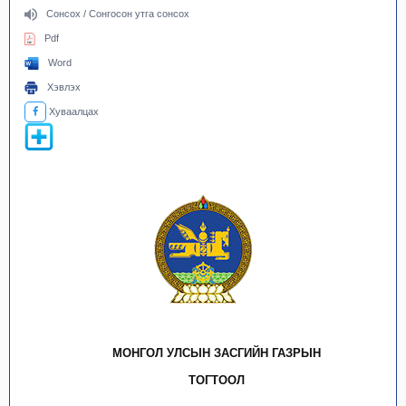
Сонсох / Сонгосон утга сонсох
Pdf
Word
Хэвлэх
Хуваалцах
МОНГОЛ УЛСЫН ЗАСГИЙН ГАЗРЫН
ТОГТООЛ