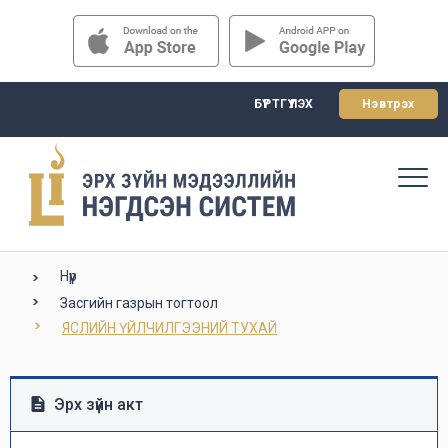
БҮРТГҮҮЛЭХ
Нэвтрэх
Нүүр
Засгийн газрын тогтоол
ЯСЛИЙН ҮЙЛЧИЛГЭЭНИЙ ТУХАЙ
Эрх зүйн акт