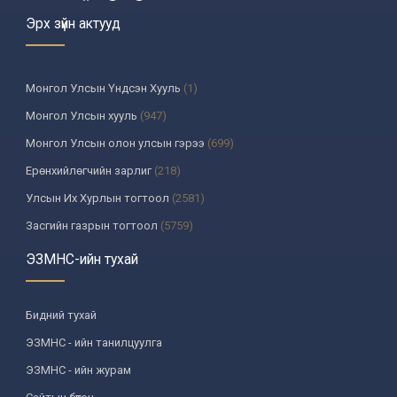
Эрх зүйн актууд
Монгол Улсын Үндсэн Хууль
(1)
Монгол Улсын хууль
(947)
Монгол Улсын олон улсын гэрээ
(699)
Ерөнхийлөгчийн зарлиг
(218)
Улсын Их Хурлын тогтоол
(2581)
Засгийн газрын тогтоол
(5759)
Үндсэн хуулийн цэцийн шийдвэр
(335)
ЭЗМНС-ийн тухай
Улсын дээд шүүхийн тогтоол
(259)
УИХ-аас томилогддог байгууллагын дарга, түүнтэй адилтгах албан
Бидний тухай
тушаалтны шийдвэр
(130)
ЭЗМНС - ийн танилцуулга
Сайдын тушаал
(987)
ЭЗМНС - ийн журам
Засгийн газрын агентлагийн даргын тушаал
(215)