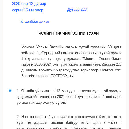
2020 оны 12 дугаар
Дугаар 223
сарын 16-ны өдөр
Улаанбаатар хот
ЯСЛИЙН ҮЙЛЧИЛГЭЭНИЙ ТУХАЙ
Монгол Улсын Засгийн газрын тухай хуулийн 30 дугаар
зүйлийн 1, Сургуулийн өмнөх боловсролын тухай хуулийн
9.7-д заасныг тус тус үндэслэн "Монгол Улсын Засгийн
газрын 2020-2024 оны үйл ажиллагааны хөтөлбөрийн 2.3.1-
д заасан зорилтыг хэрэгжүүлэх зорилгоор Монгол Улсын
Засгийн газраас ТОГТООХ нь:
1. Яслийн үйлчилгээг 12 ба түүнээс дээш бүлэгтэй хүүхдийн
цэцэрлэгийг түшиглэн 2021 оны 9 дүгээр сарын 1-ний өдрөөс
үе шаттайгаар эхлүүлсүгэй.
2. Энэ тогтоолын 1 дэх заалтыг хэрэгжүүлэх бэлтгэл ажлын
хүрээнд дараахь зохион байгуулалтын арга хэмжээ авч
хэрэгжүүлэхийг холбогдох Засгийн газрын гишүүдэд