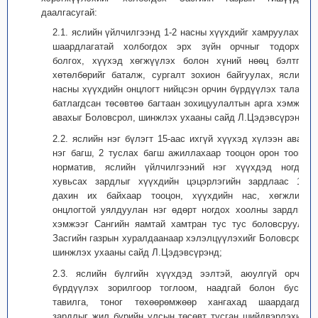
даалгасугай:
2.1. яслийн үйлчилгээнд 1-2 насны хүүхдийг хамруулахад
шаардлагатай холбогдох эрх зүйн орчныг тодорхой
болгох, хүүхэд хөгжүүлэх болон хүний нөөц бэлтгэх
хөтөлбөрийг баталж, сургалт зохион байгуулах, яслийн
насны хүүхдийн онцлогт нийцсэн орчин бүрдүүлэх талаар
батлагдсан төсөвтөө багтаан зохицуулалтын арга хэмжээ
авахыг Боловсрол, шинжлэх ухааны сайд Л.Цэдэвсүрэнд;
2.2. яслийн нэг бүлэгт 15-аас ихгүй хүүхэд хүлээн авах,
нэг багш, 2 туслах багш ажиллахаар тооцон орон тооны
норматив, яслийн үйлчилгээний нэг хүүхдэд ногдох
хувьсах зардлыг хүүхдийн цэцэрлэгийн зардлаас 1,5
дахин их байхаар тооцон, хүүхдийн нас, хөгжлийн
онцлогтой уялдуулан нэг өдөрт ногдох хоолны зардлын
хэмжээг Сангийн яамтай хамтран тус тус боловсруулж
Засгийн газрын хуралдаанаар хэлэлцүүлэхийг Боловсрол,
шинжлэх ухааны сайд Л.Цэдэвсүрэнд;
2.3. яслийн бүлгийн хүүхдэд ээлтэй, аюулгүй орчин
бүрдүүлэх зорилгоор тоглоом, наадгай болон бусад
тавилга, тоног төхөөрөмжөөр хангахад шаардагдах
зардлыг жил бүрийн улсын төсөвт тусган шийдвэрлэхийг