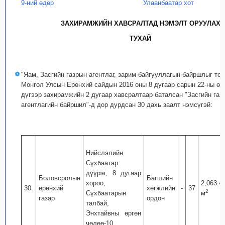
9-ний өдөр
Улаанбаатар хот
ЗАХИРАМЖИЙН ХАВСРАЛТАД НЭМЭЛТ ОРУУЛАХ
ТУХАЙ
"Яам, Засгийн газрын агентлаг, зарим байгууллагын байршлыг тог
Монгол Улсын Ерөнхий сайдын 2016 оны 8 дугаар сарын 22-ны өд
дүгээр захирамжийн 2 дугаар хавсралтаар баталсан "Засгийн газ
агентлагийн байршил"-д дор дурдсан 30 дахь заалт нэмсүгэй:
Нийслэлийн
Сүхбаатар
дүүрэг, 8 дугаар
Боловсролын
Багшийн
хороо,
2,063.4
30.
ерөнхий
хөгжлийн
-
37
2
Сүхбаатарын
м
газар
ордон
талбай,
Энхтайвны өргөн
чөлөө-10