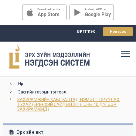
БҮРТГҮҮЛЭХ
Нэвтрэх
Нүүр
Засгийн газрын тогтоол
ЗАХИРАМЖИЙН ХАВСРАЛТАД НЭМЭЛТ ОРУУЛАХ 
ТУХАЙ (ЕРӨНХИЙ САЙДЫН 2016 ОНЫ 40 ДҮГЭЭР 
ЗАХИРАМЖИД)
Эрх зүйн акт