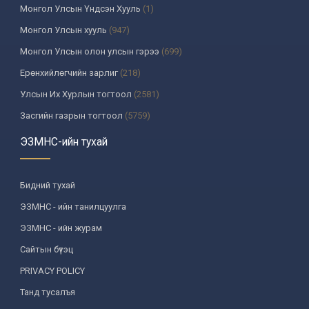
Монгол Улсын Үндсэн Хууль
(1)
Монгол Улсын хууль
(947)
Монгол Улсын олон улсын гэрээ
(699)
Ерөнхийлөгчийн зарлиг
(218)
Улсын Их Хурлын тогтоол
(2581)
Засгийн газрын тогтоол
(5759)
Үндсэн хуулийн цэцийн шийдвэр
(335)
ЭЗМНС-ийн тухай
Улсын дээд шүүхийн тогтоол
(259)
УИХ-аас томилогддог байгууллагын дарга, түүнтэй адилтгах албан
Бидний тухай
тушаалтны шийдвэр
(130)
ЭЗМНС - ийн танилцуулга
Сайдын тушаал
(987)
ЭЗМНС - ийн журам
Засгийн газрын агентлагийн даргын тушаал
(215)
Сайтын бүтэц
Хууль, хяналтын байгууллага
(6)
PRIVACY POLICY
Төрийн зарим чиг үүргийг хууль болон гэрээний үндсэн дээр
хэрэгжүүлж буй байгууллага
(3)
Танд тусалъя
Аймаг, нийслэлийн ИТХ-ын шийдвэр
(1208)