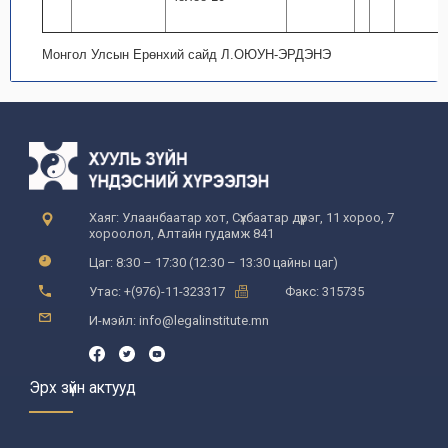
Монгол Улсын Ерөнхий сайд Л.ОЮУН-ЭРДЭНЭ
Хаяг: Улаанбаатар хот, Сүхбаатар дүүрэг, 11 хороо, 7
хороолол, Алтайн гудамж 841
Цаг: 8:30 – 17:30 (12:30 – 13:30 цайны цаг)
Утас: +(976)-11-323317
Факс: 315735
И-мэйл: info@legalinstitute.mn
Эрх зүйн актууд