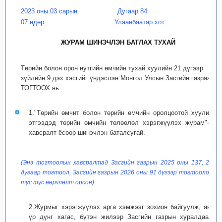
2023 оны 03 сарын
Дугаар 84
07 өдөр
Улаанбаатар хот
ЖУРАМ ШИНЭЧЛЭН БАТЛАХ ТУХАЙ
Төрийн болон орон нутгийн өмчийн тухай хуулийн 21 дүгээр
зүйлийн 9 дэх хэсгийг үндэслэн Монгол Улсын Засгийн газраас
ТОГТООХ нь:
1."Төрийн өмчит болон төрийн өмчийн оролцоотой хуулийн
этгээдэд төрийн өмчийн төлөөлөл хэрэгжүүлэх журам"-ыг
хавсралт ёсоор шинэчлэн баталсугай.
(Энэ тогтоолын хавсралтад Засгийн газрын 2025 оны 137, 286
дугаар тогтоол, Засгийн газрын 2026 оны 91 дүгээр тогтоолоор
тус тус өөрчлөлт орсон)
2.Журмыг хэрэгжүүлэх арга хэмжээг зохион байгуулж, явц,
үр дүнг хагас, бүтэн жилээр Засгийн газрын хуралдаанд