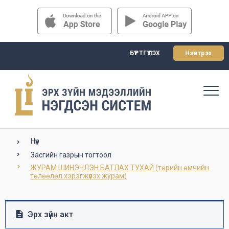
БҮРТГҮҮЛЭХ
Нэвтрэх
Нүүр
Засгийн газрын тогтоол
ЖУРАМ ШИНЭЧЛЭН БАТЛАХ ТУХАЙ (төрийн өмчийн 
төлөөлөл хэрэгжүүлэх журам)
Эрх зүйн акт