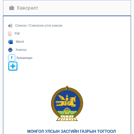
Хавсралт
Сонсох / Сонгосон утга сонсох
Pdf
Word
Хэвлэх
Хуваалцах
МОНГОЛ УЛСЫН ЗАСГИЙН ГАЗРЫН ТОГТООЛ