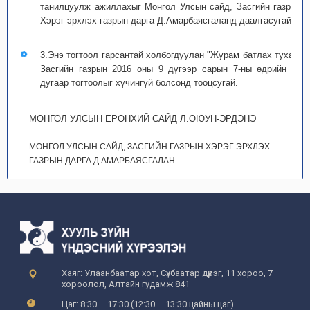
танилцуулж ажиллахыг Монгол Улсын сайд, Засгийн газрын
Хэрэг эрхлэх газрын дарга Д.Амарбаясгаланд даалгасугай.
3.Энэ тогтоол гарсантай холбогдуулан "Журам батлах тухай"
Засгийн газрын 2016 оны 9 дүгээр сарын 7-ны өдрийн 80
дугаар тогтоолыг хүчингүй болсонд тооцсугай.
МОНГОЛ УЛСЫН ЕРӨНХИЙ САЙД Л.ОЮУН-ЭРДЭНЭ
МОНГОЛ УЛСЫН САЙД, ЗАСГИЙН ГАЗРЫН ХЭРЭГ ЭРХЛЭХ
ГАЗРЫН ДАРГА Д.АМАРБАЯСГАЛАН
Хаяг: Улаанбаатар хот, Сүхбаатар дүүрэг, 11 хороо, 7
хороолол, Алтайн гудамж 841
Цаг: 8:30 – 17:30 (12:30 – 13:30 цайны цаг)