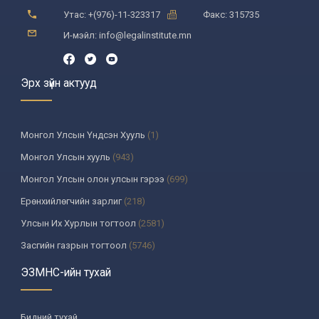
Утас: +(976)-11-323317
Факс: 315735
И-мэйл: info@legalinstitute.mn
Эрх зүйн актууд
Монгол Улсын Үндсэн Хууль
(1)
Монгол Улсын хууль
(943)
Монгол Улсын олон улсын гэрээ
(699)
Ерөнхийлөгчийн зарлиг
(218)
Улсын Их Хурлын тогтоол
(2581)
Засгийн газрын тогтоол
(5746)
Үндсэн хуулийн цэцийн шийдвэр
(335)
ЭЗМНС-ийн тухай
Улсын дээд шүүхийн тогтоол
(259)
УИХ-аас томилогддог байгууллагын дарга, түүнтэй адилтгах албан
Бидний тухай