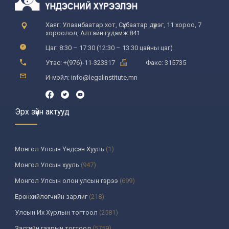
Хаяг: Улаанбаатар хот, Сүхбаатар дүүрэг, 11 хороо, 7
хороолол, Алтайн гудамж 841
Цаг: 8:30 – 17:30 (12:30 – 13:30 цайны цаг)
Утас: +(976)-11-323317
Факс: 315735
И-мэйл: info@legalinstitute.mn
Эрх зүйн актууд
Монгол Улсын Үндсэн Хууль
(1)
Монгол Улсын хууль
(947)
Монгол Улсын олон улсын гэрээ
(699)
Ерөнхийлөгчийн зарлиг
(218)
Улсын Их Хурлын тогтоол
(2581)
Засгийн газрын тогтоол
(5759)