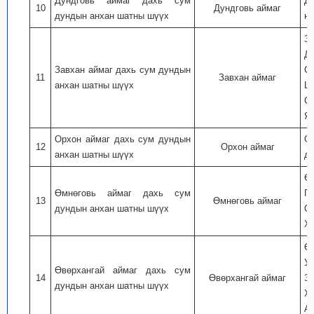
Дундговь аймаг дахь сум
Д
10
Дундговь аймаг
дундын анхан шатны шүүх
ну
За
Д
Завхан аймаг дахь сум дундын
О
11
Завхан аймаг
анхан шатны шүүх
Ц
С
Яр
Орхон аймаг дахь сум дундын
Ор
12
Орхон аймаг
анхан шатны шүүх
дэ
Өм
Өмнөговь аймаг дахь сум
Г
13
Өмнөговь аймаг
дундын анхан шатны шүүх
О
Ха
Ө
Ул
Өвөрхангай аймаг дахь сум
14
Өвөрхангай аймаг
З
дундын анхан шатны шүүх
Ха
А