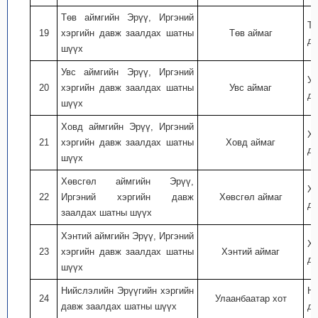
Төв аймгийн Эрүү, Иргэний
Тө
19
хэргийн давж заалдах шатны
Төв аймаг
дэ
шүүх
Увс аймгийн Эрүү, Иргэний
Ув
20
хэргийн давж заалдах шатны
Увс аймаг
дэ
шүүх
Ховд аймгийн Эрүү, Иргэний
Хо
21
хэргийн давж заалдах шатны
Ховд аймаг
дэ
шүүх
Хөвсгөл аймгийн Эрүү,
Хө
22
Иргэний хэргийн давж
Хөвсгөл аймаг
дэ
заалдах шатны шүүх
Хэнтий аймгийн Эрүү, Иргэний
Хэ
23
хэргийн давж заалдах шатны
Хэнтий аймаг
дэ
шүүх
Нийслэлийн Эрүүгийн хэргийн
Ни
24
Улаанбаатар хот
давж заалдах шатны шүүх
дэ