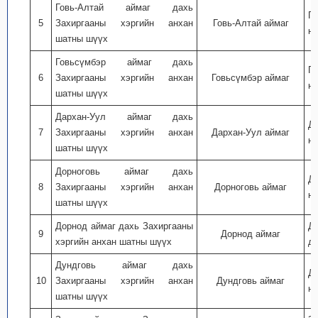
Говь-Алтай аймаг дахь
Г
5
Захиргааны хэргийн анхан
Говь-Алтай аймаг
ну
шатны шүүх
Говьсүмбэр аймаг дахь
Г
6
Захиргааны хэргийн анхан
Говьсүмбэр аймаг
ну
шатны шүүх
Дархан-Уул аймаг дахь
Д
7
Захиргааны хэргийн анхан
Дархан-Уул аймаг
ну
шатны шүүх
Дорноговь аймаг дахь
Д
8
Захиргааны хэргийн анхан
Дорноговь аймаг
ну
шатны шүүх
Дорнод аймаг дахь Захиргааны
До
9
Дорнод аймаг
хэргийн анхан шатны шүүх
дэ
Дундговь аймаг дахь
Д
10
Захиргааны хэргийн анхан
Дундговь аймаг
ну
шатны шүүх