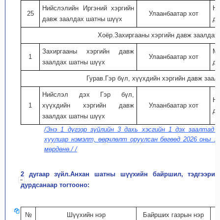
Нийслэлийн Иргэний хэргийн
Ни
25
Улаанбаатар хот
давж заалдах шатны шүүх
дэ
Хоёр.Захиргааны хэргийн давж заалдах
Захиргааны хэргийн давж
Мо
1
Улаанбаатар хот
заалдах шатны шүүх
дэ
Гурав.Гэр бүл, хүүхдийн хэргийн давж заа
Нийслэл дэх Гэр бүл,
Ни
1
хүүхдийн хэргийн давж
Улаанбаатар хот
дэ
заалдах шатны шүүх
/Энэ 1 дүгээр зүйлийн 3 дахь хэсгийн 1 дэх заалтад
хуулиар нэмэлт, өөрчлөлт оруулсан бөгөөд 2026 оны 11
мөрдөнө./ /
2 дугаар зүйл.Анхан шатны шүүхийн байршил, тэдгээрий
дурдсанаар тогтооно:
№
Шүүхийн нэр
Байрших газрын нэр