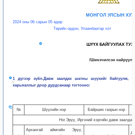
МОНГОЛ УЛСЫН ХУУ
2024 оны 06 сарын 05 өдөр
Төрийн ордон, Улаанбаатар хот
ШҮҮХ БАЙГУУЛАХ ТУХ
/Шинэчилсэн найруулга
1 дүгээр зүйл.Давж заалдах шатны шүүхийг байгуулж, т
харьяаллыг доор дурдсанаар тогтооно:
№
Шүүхийн нэр
Байрших газрын нэр
Нэг.Эрүү, Иргэний хэргийн давж заалда
Архангай аймгийн Эрүү,
Ар