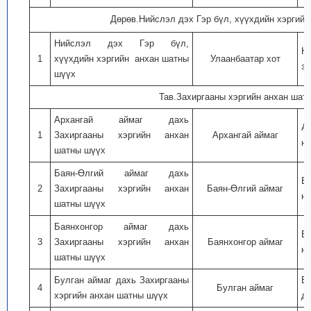
Дөрөв.Нийслэл дэх Гэр бүл, хүүхдийн хэргий
Нийслэл дэх Гэр бүл,
Н
1
хүүхдийн хэргийн анхан шатны
Улаанбаатар хот
за
шүүх
Тав.Захиргааны хэргийн анхан шат
Архангай аймаг дахь
А
1
Захиргааны хэргийн анхан
Архангай аймаг
ну
шатны шүүх
Баян-Өлгий аймаг дахь
Б
2
Захиргааны хэргийн анхан
Баян-Өлгий аймаг
ну
шатны шүүх
Баянхонгор аймаг дахь
Б
3
Захиргааны хэргийн анхан
Баянхонгор аймаг
ну
шатны шүүх
Булган аймаг дахь Захиргааны
Бу
4
Булган аймаг
хэргийн анхан шатны шүүх
дэ