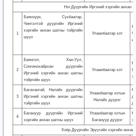
Нэг.Дүүргийн Иргэний хэргийн анхан 
Баянзүрх, Сүхбаатар,
Чингэлтэй дүүргийн Иргэний
Н
хэргийн анхан шатны тойргийн
1
Улаанбаатар хот
Ч
шүүх
ну
Баянгол, Хан-Уул,
Н
Сонгинохайрхан дүүргийн
2
Улаанбаатар хот
С
Иргэний хэргийн анхан шатны
за
тойргийн шүүх
Багахангай, Налайх дүүргийн
Н
Улаанбаатар хотын
3
Иргэний хэргийн анхан шатны
д
Налайх дүүрэг
тойргийн шүүх
дэ
Багануур дүүргийн Иргэний
Улаанбаатар хотын
Н
4
хэргийн анхан шатны шүүх
Багануур дүүрэг
за
Хоёр.Дүүргийн Эрүүгийн хэргийн анхан