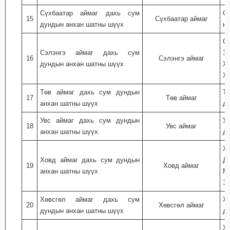
Сүхбаатар аймаг дахь сум
С
15
Сүхбаатар аймаг
дундын анхан шатны шүүх
ну
С
Сэлэнгэ аймаг дахь сум
З
16
Сэлэнгэ аймаг
дундын анхан шатны шүүх
Х
Ху
Төв аймаг дахь сум дундын
Т
17
Төв аймаг
анхан шатны шүүх
дэ
Увс аймаг дахь сум дундын
У
18
Увс аймаг
анхан шатны шүүх
дэ
Х
Ховд аймаг дахь сум дундын
Д
19
Ховд аймаг
анхан шатны шүүх
М
Эр
Хөвсгөл аймаг дахь сум
Хө
20
Хөвсгөл аймаг
дундын анхан шатны шүүх
дэ
Хэ