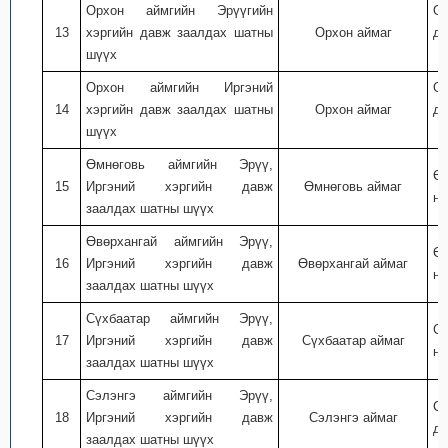
Орхон аймгийн Эрүүгийн
Ор
13
хэргийн давж заалдах шатны
Орхон аймаг
дэ
шүүх
Орхон аймгийн Иргэний
Ор
14
хэргийн давж заалдах шатны
Орхон аймаг
дэ
шүүх
Өмнөговь аймгийн Эрүү,
Өм
15
Иргэний хэргийн давж
Өмнөговь аймаг
ну
заалдах шатны шүүх
Өвөрхангай аймгийн Эрүү,
Өв
16
Иргэний хэргийн давж
Өвөрхангай аймаг
ну
заалдах шатны шүүх
Сүхбаатар аймгийн Эрүү,
Сү
17
Иргэний хэргийн давж
Сүхбаатар аймаг
ну
заалдах шатны шүүх
Сэлэнгэ аймгийн Эрүү,
Сэ
18
Иргэний хэргийн давж
Сэлэнгэ аймаг
дэ
заалдах шатны шүүх