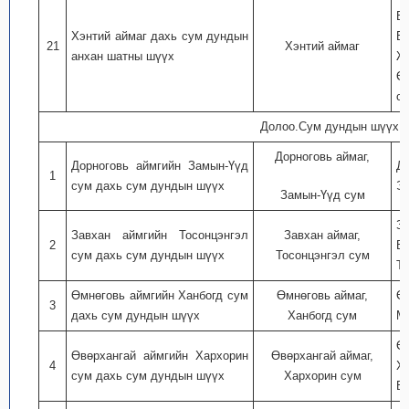
Б
Хэнтий аймаг дахь сум дундын
Б
21
Хэнтий аймаг
анхан шатны шүүх
Ж
Ө
с
Долоо.Сум дундын шүүх
Дорноговь аймаг,
Дорноговь аймгийн Замын-Үүд
Д
1
сум дахь сум дундын шүүх
Эр
Замын-Үүд сум
З
Завхан аймгийн Тосонцэнгэл
Завхан аймаг,
2
Ба
сум дахь сум дундын шүүх
Тосонцэнгэл сум
Тэ
Өмнөговь аймгийн Ханбогд сум
Өмнөговь аймаг,
Ө
3
дахь сум дундын шүүх
Ханбогд сум
Ма
Ө
Өвөрхангай аймгийн Хархорин
Өвөрхангай аймаг,
4
Ху
сум дахь сум дундын шүүх
Хархорин сум
Бү