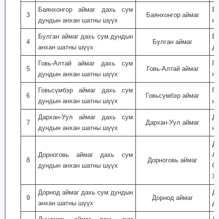
Баянхонгор аймаг дахь сум
Б
3
Баянхонгор аймаг
дундын анхан шатны шүүх
ну
Булган аймаг дахь сум дундын
Бу
4
Булган аймаг
анхан шатны шүүх
дэ
Говь-Алтай аймаг дахь сум
Г
5
Говь-Алтай аймаг
дундын анхан шатны шүүх
ну
Говьсүмбэр аймаг дахь сум
Г
6
Говьсүмбэр аймаг
дундын анхан шатны шүүх
ну
Дархан-Уул аймаг дахь сум
Д
7
Дархан-Уул аймаг
дундын анхан шатны шүүх
ну
Д
Дорноговь аймаг дахь сум
А
8
Дорноговь аймаг
дундын анхан шатны шүүх
С
Хө
Дорнод аймаг дахь сум дундын
До
9
Дорнод аймаг
анхан шатны шүүх
дэ