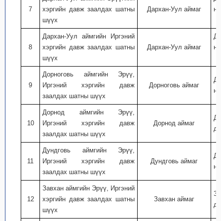
7
хэргийн давж заалдах шатны
Дархан-Уул аймаг
ну
шүүх
Дархан-Уул аймгийн Иргэний
Да
8
хэргийн давж заалдах шатны
Дархан-Уул аймаг
ну
шүүх
Дорноговь аймгийн Эрүү,
До
9
Иргэний хэргийн давж
Дорноговь аймаг
ну
заалдах шатны шүүх
Дорнод аймгийн Эрүү,
До
10
Иргэний хэргийн давж
Дорнод аймаг
дэ
заалдах шатны шүүх
Дундговь аймгийн Эрүү,
Ду
11
Иргэний хэргийн давж
Дундговь аймаг
ну
заалдах шатны шүүх
Завхан аймгийн Эрүү, Иргэний
За
12
хэргийн давж заалдах шатны
Завхан аймаг
дэ
шүүх