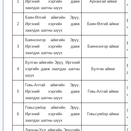
1
Иргэний хэргийн давж
Архангай аймаг
ну
заалдах шатны шүүх
Баян-Өлгий аймгийн Эрүү,
Ба
2
Иргэний хэргийн давж
Баян-Өлгий аймаг
ну
заалдах шатны шүүх
Баянхонгор аймгийн Эрүү,
Ба
3
Иргэний хэргийн давж
Баянхонгор аймаг
ну
заалдах шатны шүүх
Булган аймгийн Эрүү, Иргэний
Бу
4
хэргийн давж заалдах шатны
Булган аймаг
дэ
шүүх
Говь-Алтай аймгийн Эрүү,
Го
5
Иргэний хэргийн давж
Говь-Алтай аймаг
ну
заалдах шатны шүүх
Говьсүмбэр аймгийн Эрүү,
Го
6
Иргэний хэргийн давж
Говьсүмбэр аймаг
ну
заалдах шатны шүүх
Дархан-Уул аймгийн Эрүүгийн
Да