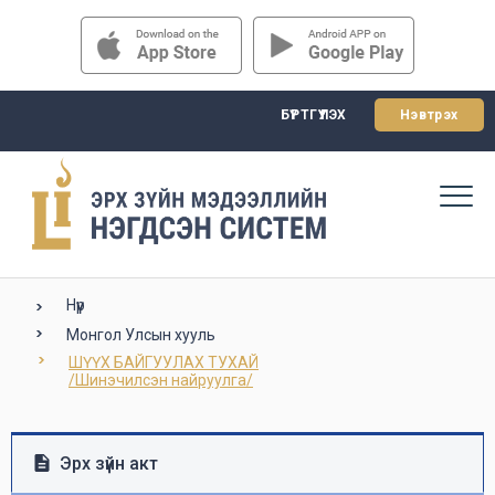
БҮРТГҮҮЛЭХ
Нэвтрэх
Нүүр
Монгол Улсын хууль
ШҮҮХ БАЙГУУЛАХ ТУХАЙ

/Шинэчилсэн найруулга/
Эрх зүйн акт