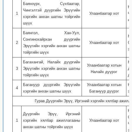
Баянзүрх, Сүхбаатар,
Н
Чингэлтэй дүүргийн Эрүүгийн
1
Улаанбаатар хот
Ч
хэргийн анхан шатны тойргийн
ну
шүүх
Баянгол, Хан-Уул,
Н
Сонгинохайрхан дүүргийн
2
Улаанбаатар хот
С
Эрүүгийн хэргийн анхан шатны
за
тойргийн шүүх
Багахангай, Налайх дүүргийн
Н
Улаанбаатар хотын
3
Эрүүгийн хэргийн анхан шатны
д
Налайх дүүрэг
тойргийн шүүх
дэ
Багануур дүүргийн Эрүүгийн
Улаанбаатар хотын
Н
4
хэргийн анхан шатны шүүх
Багануур дүүрэг
за
Гурав.Дүүргийн Эрүү, Иргэний хэргийн хялбар ажил
Н
Дүүргийн Эрүү, Иргэний
С
1
хэргийн хялбар ажиллагааны
Улаанбаатар хот
Ч
анхан шатны тойргийн шүүх
за