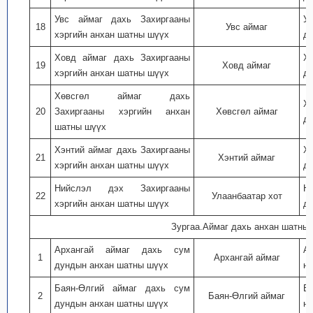
Увс аймаг дахь Захиргааны
У
18
Увс аймаг
хэргийн анхан шатны шүүх
дэ
Ховд аймаг дахь Захиргааны
Х
19
Ховд аймаг
хэргийн анхан шатны шүүх
дэ
Хөвсгөл аймаг дахь
Хө
20
Захиргааны хэргийн анхан
Хөвсгөл аймаг
дэ
шатны шүүх
Хэнтий аймаг дахь Захиргааны
Хэ
21
Хэнтий аймаг
хэргийн анхан шатны шүүх
дэ
Нийслэл дэх Захиргааны
Н
22
Улаанбаатар хот
хэргийн анхан шатны шүүх
дэ
Зургаа.Аймаг дахь анхан шатны
Архангай аймаг дахь сум
А
1
Архангай аймаг
дундын анхан шатны шүүх
ну
Баян-Өлгий аймаг дахь сум
Б
2
Баян-Өлгий аймаг
дундын анхан шатны шүүх
ну