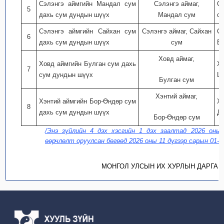
Сэлэнгэ аймгийн Мандал сум
Сэлэнгэ аймаг,
С
5
дахь сум дундын шүүх
Мандал сум
с
Сэлэнгэ аймгийн Сайхан сум
Сэлэнгэ аймаг, Сайхан
С
6
дахь сум дундын шүүх
сум
Ба
Ховд аймаг,
Ховд аймгийн Булган сум дахь
Х
7
сум дундын шүүх
Цэ
Булган сум
Хэнтий аймаг,
Хэнтий аймгийн Бор-Өндөр сум
Х
8
дахь сум дундын шүүх
Да
Бор-Өндөр сум
/Энэ зүйлийн 4 дэх хэсгийн 1 дэх заалтад 2026 оны
өөрчлөлт оруулсан бөгөөд 2026 оны 11 дүгээр сарын 01-н
МОНГОЛ УЛСЫН ИХ ХУРЛЫН ДАРГА 