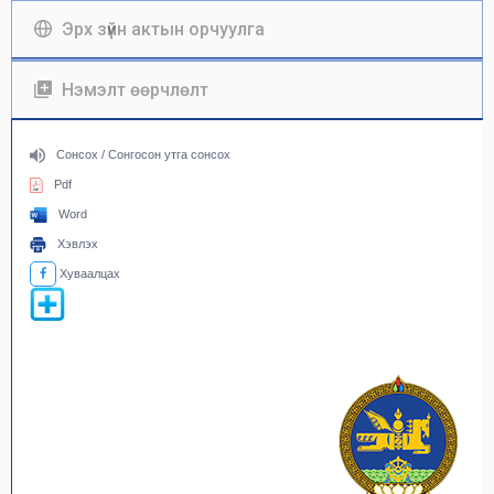
Эрх зүйн актын орчуулга
Нэмэлт өөрчлөлт
Сонсох / Сонгосон утга сонсох
Pdf
Word
Хэвлэх
Хуваалцах