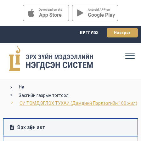
БҮРТГҮҮЛЭХ
Нэвтрэх
Нүүр
Засгийн газрын тогтоол
ОЙ ТЭМДЭГЛЭХ ТУХАЙ (Дамдинй Пэрлээгийн 100 жил)
Эрх зүйн акт