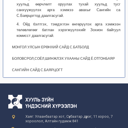
хуульд өөрчлөлт оруулах тухай хуульд тусган
санхүүжүүлэх арга хэмжээ авахыг Сангийн сайд
С.Баярцогтод даалгасугай.
4. Ойд бэлтгэх, тэмдэглэн өнгөрүүлэх арга хэмжээний
төлөвлөгөөг батлан хэрэгжүүлэхийг Зохион байгуулах
комисст даалгасугай.
МОНГОЛ УЛСЫН ЕРӨНХИЙ САЙД С.БАТБОЛД
БОЛОВСРОЛ,СОЁЛ,ШИНЖЛЭХ УХААНЫ САЙД Ё.ОТГОНБАЯР
САНГИЙН САЙД С.БАЯРЦОГТ
Хаяг: Улаанбаатар хот, Сүхбаатар дүүрэг, 11 хороо, 7
хороолол, Алтайн гудамж 841