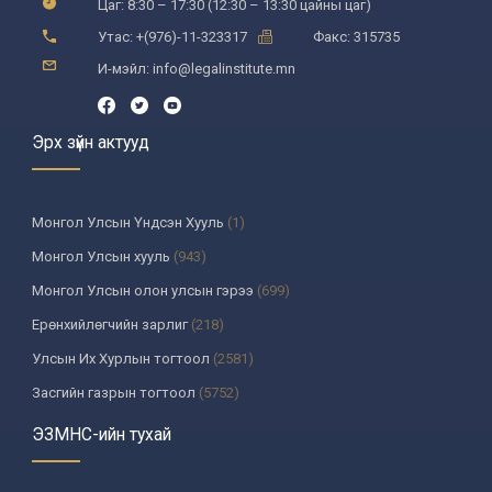
Цаг: 8:30 – 17:30 (12:30 – 13:30 цайны цаг)
Утас: +(976)-11-323317
Факс: 315735
И-мэйл: info@legalinstitute.mn
Эрх зүйн актууд
Монгол Улсын Үндсэн Хууль
(1)
Монгол Улсын хууль
(943)
Монгол Улсын олон улсын гэрээ
(699)
Ерөнхийлөгчийн зарлиг
(218)
Улсын Их Хурлын тогтоол
(2581)
Засгийн газрын тогтоол
(5752)
Үндсэн хуулийн цэцийн шийдвэр
(335)
ЭЗМНС-ийн тухай
Улсын дээд шүүхийн тогтоол
(259)