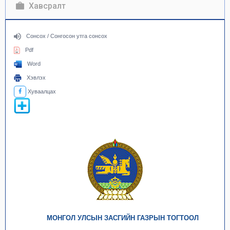
Хавсралт
Сонсох / Сонгосон утга сонсох
Pdf
Word
Хэвлэх
Хуваалцах
МОНГОЛ УЛСЫН ЗАСГИЙН ГАЗРЫН ТОГТООЛ