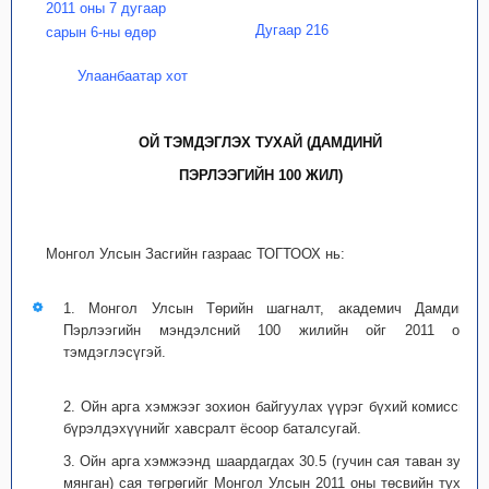
2011 оны 7 дугаар
Дугаар 216
сарын 6-ны өдөр
Улаанбаатар хот
ОЙ ТЭМДЭГЛЭХ ТУХАЙ (ДАМДИНЙ
ПЭРЛЭЭГИЙН 100 ЖИЛ)
Монгол Улсын Засгийн газраас ТОГТООХ нь:
1. Монгол Улсын Төрийн шагналт, академич Дамдины
Пэрлээгийн мэндэлсний 100 жилийн ойг 2011 онд
тэмдэглэсүгэй.
2. Ойн арга хэмжээг зохион байгуулах үүрэг бүхий комиссын
бүрэлдэхүүнийг хавсралт ёсоор баталсугай.
3. Ойн арга хэмжээнд шаардагдах 30.5 (гучин сая таван зуун
мянган) сая төгрөгийг Монгол Улсын 2011 оны төсвийн тухай