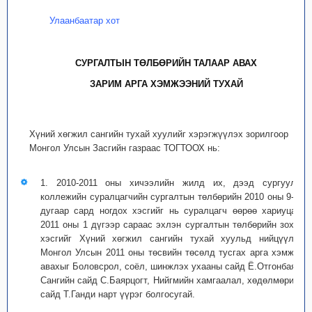
Улаанбаатар хот
СУРГАЛТЫН ТӨЛБӨРИЙН ТАЛААР АВАХ
ЗАРИМ АРГА ХЭМЖЭЭНИЙ ТУХАЙ
Хүний хөгжил сангийн тухай хуулийг хэрэгжүүлэх зорилгоор
Монгол Улсын Засгийн газраас ТОГТООХ нь:
1. 2010-2011 оны хичээлийн жилд их, дээд сургууль,
коллежийн суралцагчийн сургалтын төлбөрийн 2010 оны 9-12
дугаар сард ногдох хэсгийг нь суралцагч өөрөө хариуцах,
2011 оны 1 дүгээр сараас эхлэн сургалтын төлбөрийн зохих
хэсгийг Хүний хөгжил сангийн тухай хуульд нийцүүлэн
Монгол Улсын 2011 оны төсвийн төсөлд тусгах арга хэмжээ
авахыг Боловсрол, соёл, шинжлэх ухааны сайд Ё.Отгонбаяр,
Сангийн сайд С.Баярцогт, Нийгмийн хамгаалал, хөдөлмөрийн
сайд Т.Ганди нарт үүрэг болгосугай.