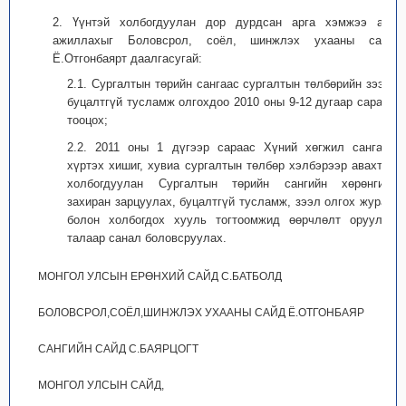
2. Үүнтэй холбогдуулан дор дурдсан арга хэмжээ авч
ажиллахыг Боловсрол, соёл, шинжлэх ухааны сайд
Ё.Отгонбаярт даалгасугай:
2.1. Сургалтын төрийн сангаас сургалтын төлбөрийн зээл,
буцалтгүй тусламж олгохдоо 2010 оны 9-12 дугаар сараар
тооцох;
2.2. 2011 оны 1 дүгээр сараас Хүний хөгжил сангаас
хүртэх хишиг, хувиа сургалтын төлбөр хэлбэрээр авахтай
холбогдуулан Сургалтын төрийн сангийн хөрөнгийг
захиран зарцуулах, буцалтгүй тусламж, зээл олгох журам
болон холбогдох хууль тогтоомжид өөрчлөлт оруулах
талаар санал боловсруулах.
МОНГОЛ УЛСЫН ЕРӨНХИЙ САЙД С.БАТБОЛД
БОЛОВСРОЛ,СОЁЛ,ШИНЖЛЭХ УХААНЫ САЙД Ё.ОТГОНБАЯР
САНГИЙН САЙД С.БАЯРЦОГТ
МОНГОЛ УЛСЫН САЙД,