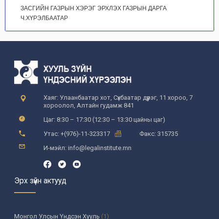
ЗАСГИЙН ГАЗРЫН ХЭРЭГ ЭРХЛЭХ ГАЗРЫН ДАРГА
Ч.ХҮРЭЛБААТАР
Хаяг: Улаанбаатар хот, Сүхбаатар дүүрэг, 11 хороо, 7
хороолол, Алтайн гудамж 841
Цаг: 8:30 – 17:30 (12:30 – 13:30 цайны цаг)
Утас: +(976)-11-323317
Факс: 315735
И-мэйл: info@legalinstitute.mn
Эрх зүйн актууд
Монгол Улсын Үндсэн Хууль
(1)