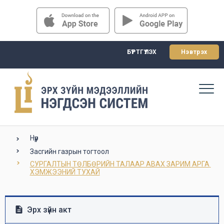
БҮРТГҮҮЛЭХ
Нэвтрэх
Нүүр
Засгийн газрын тогтоол
СУРГАЛТЫН ТӨЛБӨРИЙН ТАЛААР АВАХ ЗАРИМ АРГА 
ХЭМЖЭЭНИЙ ТУХАЙ
Эрх зүйн акт