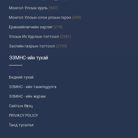
Монгол Улсын хууль
(947)
Монгол Улсын олон улсын гэрээ
(699)
Ерөнхийлөгчийн зарлиг
(218)
Улсын Их Хурлын тогтоол
(2581)
Засгийн газрын тогтоол
(5759)
Үндсэн хуулийн цэцийн шийдвэр
(335)
ЭЗМНС-ийн тухай
Улсын дээд шүүхийн тогтоол
(259)
УИХ-аас томилогддог байгууллагын дарга, түүнтэй адилтгах албан
Бидний тухай
тушаалтны шийдвэр
(130)
ЭЗМНС - ийн танилцуулга
Сайдын тушаал
(987)
ЭЗМНС - ийн журам
Засгийн газрын агентлагийн даргын тушаал
(215)
Сайтын бүтэц
Хууль, хяналтын байгууллага
(6)
PRIVACY POLICY
Төрийн зарим чиг үүргийг хууль болон гэрээний үндсэн дээр
хэрэгжүүлж буй байгууллага
(3)
Танд тусалъя
Аймаг, нийслэлийн ИТХ-ын шийдвэр
(1208)