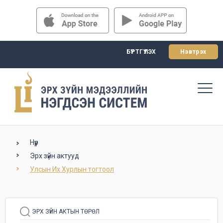
БҮРТГҮҮЛЭХ
Нэвтрэх
Нүүр
Эрх зүйн актууд
Улсын Их Хурлын тогтоол
ЭРХ ЗҮЙН АКТЫН ТӨРӨЛ