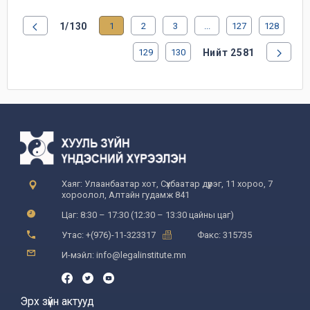
1/130
1
2
3
...
127
128
129
130
Нийт 2581
Хаяг: Улаанбаатар хот, Сүхбаатар дүүрэг, 11 хороо, 7
хороолол, Алтайн гудамж 841
Цаг: 8:30 – 17:30 (12:30 – 13:30 цайны цаг)
Утас: +(976)-11-323317
Факс: 315735
И-мэйл: info@legalinstitute.mn
Эрх зүйн актууд