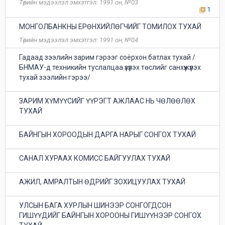
Төрийн мэдээлэл эмхэтгэл: 1991 он, №03
1
МОНГОЛБАНКНЫ ЕРӨНХИЙЛӨГЧИЙГ ТОМИЛОХ ТУХАЙ
Төрийн мэдээлэл эмхэтгэл: 1991 он, №04
Гадаад зээлийн зарим гэрээг соёрхон батлах тухай /
БНМАУ-д техникийн туслалцаа үзүүлэх төслийг санхүүжүүлэх
тухай зээлийн гэрээ/
ЗАРИМ ХҮМҮҮСИЙГ ҮҮРЭГТ АЖЛААС НЬ ЧӨЛӨӨЛӨХ
ТУХАЙ
БАЙНГЫН ХОРООДЫН ДАРГА НАРЫГ СОНГОХ ТУХАЙ
САНАЛ ХУРААХ КОМИСС БАЙГУУЛАХ ТУХАЙ
АЖИЛ, АМРАЛТЫН ӨДРИЙГ ЗОХИЦУУЛАХ ТУХАЙ
УЛСЫН БАГА ХУРЛЫН ШИНЭЭР СОНГОГДСОН
ГИШҮҮДИЙГ БАЙНГЫН ХОРООНЫ ГИШҮҮНЭЭР СОНГОХ