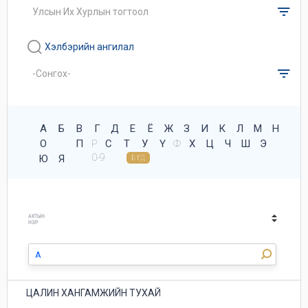
Хэлбэрийн ангилал
А
Б
В
Г
Д
Е
Ё
Ж
З
И
К
Л
М
Н
О
П
Р
С
Т
У
Ү
Ф
Х
Ц
Ч
Ш
Э
0-9
Ю
Я
БҮГД
АКТЫН
НЭР
ЦАЛИН ХАНГАМЖИЙН ТУХАЙ