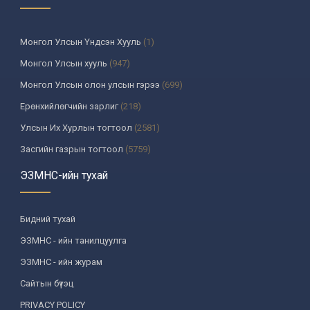
Монгол Улсын Үндсэн Хууль
(1)
Монгол Улсын хууль
(947)
Монгол Улсын олон улсын гэрээ
(699)
Ерөнхийлөгчийн зарлиг
(218)
Улсын Их Хурлын тогтоол
(2581)
Засгийн газрын тогтоол
(5759)
Үндсэн хуулийн цэцийн шийдвэр
(335)
ЭЗМНС-ийн тухай
Улсын дээд шүүхийн тогтоол
(259)
УИХ-аас томилогддог байгууллагын дарга, түүнтэй адилтгах
Бидний тухай
албан тушаалтны шийдвэр
(130)
ЭЗМНС - ийн танилцуулга
Сайдын тушаал
(987)
ЭЗМНС - ийн журам
Засгийн газрын агентлагийн даргын тушаал
(215)
Сайтын бүтэц
Хууль, хяналтын байгууллага
(6)
PRIVACY POLICY