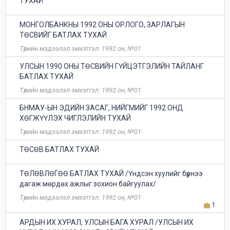
ТУХАЙ
МОНГОЛБАНКНЫ 1992 ОНЫ ОРЛОГО, ЗАРЛАГЫН
ТӨСВИЙГ БАТЛАХ ТУХАЙ
Төрийн мэдээлэл эмхэтгэл: 1992 он, №01
УЛСЫН 1990 ОНЫ ТӨСВИЙН ГҮЙЦЭТГЭЛИЙН ТАЙЛАНГ
БАТЛАХ ТУХАЙ
Төрийн мэдээлэл эмхэтгэл: 1992 он, №01
БНМАУ-ЫН ЭДИЙН ЗАСАГ, НИЙГМИЙГ 1992 ОНД
ХӨГЖҮҮЛЭХ ЧИГЛЭЛИЙН ТУХАЙ
Төрийн мэдээлэл эмхэтгэл: 1992 он, №01
ТӨСӨВ БАТЛАХ ТУХАЙ
ТӨЛӨВЛӨГӨӨ БАТЛАХ ТУХАЙ /Үндсэн хуулийг бүрнээ
дагаж мөрдөх ажлыг зохион байгуулах/
Төрийн мэдээлэл эмхэтгэл: 1992 он, №01
1
АРДЫН ИХ ХУРАЛ, УЛСЫН БАГА ХУРАЛ /УЛСЫН ИХ