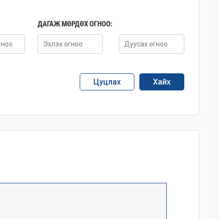
ДАГАЖ МӨРДӨХ ОГНОО:
Цуцлах
Хайх