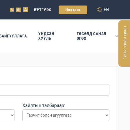
A
EN
A
БҮРТГҮҮЛЭХ
Нэвтрэх
A
Таны санал хүсэлт
ҮНДСЭН
ТӨСӨЛД САНАЛ
БАЙГУУЛЛАГА
ХУУЛЬ
ӨГӨХ
Хайлтын талбараар: