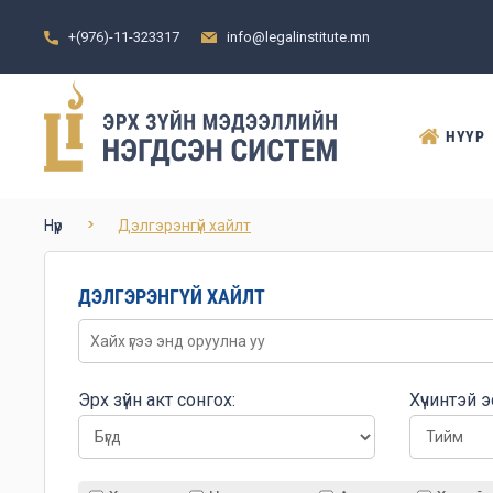
+(976)-11-323317
info@legalinstitute.mn
НҮҮР
Нүүр
Дэлгэрэнгүй хайлт
ДЭЛГЭРЭНГҮЙ ХАЙЛТ
Эрх зүйн акт сонгох:
Хүчинтэй э