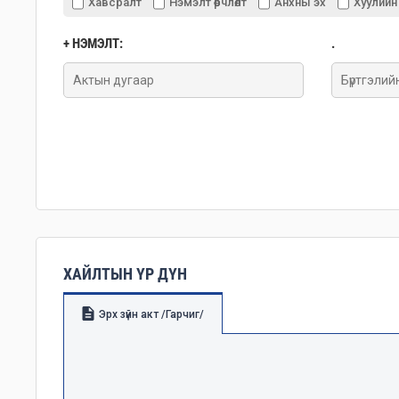
Хавсралт
Нэмэлт өөрчлөлт
Анхны эх
Хуулийн
+ НЭМЭЛТ:
.
ХАЙЛТЫН ҮР ДҮН
Эрх зүйн акт /Гарчиг/