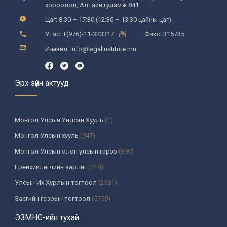
хороолол, Алтайн гудамж 841
Цаг: 8:30 – 17:30 (12:30 – 13:30 цайны цаг)
Утас: +(976)-11-323317
Факс: 315735
И-мэйл: info@legalinstitute.mn
Эрх зүйн актууд
Монгол Улсын Үндсэн Хууль
(1)
Монгол Улсын хууль
(947)
Монгол Улсын олон улсын гэрээ
(699)
Ерөнхийлөгчийн зарлиг
(218)
Улсын Их Хурлын тогтоол
(2581)
Засгийн газрын тогтоол
(5759)
Үндсэн хуулийн цэцийн шийдвэр
(335)
ЭЗМНС-ийн тухай