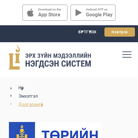
БҮРТГҮҮЛЭХ
Нэвтрэх
Нүүр
Эмхэтгэл
Дэлгэрэнгүй