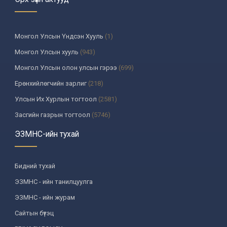
Монгол Улсын Үндсэн Хууль
(1)
Монгол Улсын хууль
(943)
Монгол Улсын олон улсын гэрээ
(699)
Ерөнхийлөгчийн зарлиг
(218)
Улсын Их Хурлын тогтоол
(2581)
Засгийн газрын тогтоол
(5746)
Үндсэн хуулийн цэцийн шийдвэр
(335)
ЭЗМНС-ийн тухай
Улсын дээд шүүхийн тогтоол
(259)
УИХ-аас томилогддог байгууллагын дарга, түүнтэй адилтгах албан
Бидний тухай
тушаалтны шийдвэр
(130)
ЭЗМНС - ийн танилцуулга
Сайдын тушаал
(987)
ЭЗМНС - ийн журам
Засгийн газрын агентлагийн даргын тушаал
(215)
Сайтын бүтэц
Хууль, хяналтын байгууллага
(6)