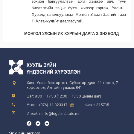
зохион байгуулалтын арга хэмжээ авч, түүний
биелэлтийн явцыг бүтэн жилээр гаргаж, Улсын Их
Хуралд танилцуулахыг Монгол Улсын Засгийн газар /
Н.Алтанхуяг/-т даалгасугай.
МОНГОЛ УЛСЫН ИХ ХУРЛЫН ДАРГА З.ЭНХБОЛД
Хаяг: Улаанбаатар хот, Сүхбаатар дүүрэг, 11 хороо, 7
хороолол, Алтайн гудамж 841
Цаг: 8:30 – 17:30 (12:30 – 13:30 цайны цаг)
Утас: +(976)-11-323317
Факс: 315735
И-мэйл: info@legalinstitute.mn
Эрх зүйн актууд