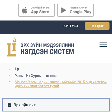
БҮРТГҮҮЛЭХ
Нэвтрэх
Нүүр
Улсын Их Хурлын тогтоол
Монгол Улсын эдийн засаг, нийгмийг 2015 онд хөгжүүлэх 
үндсэн чиглэл батлах тухай
Эрх зүйн акт