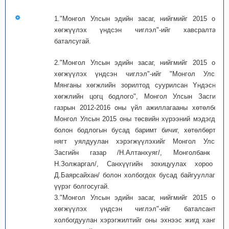
1."Монгол Улсын эдийн засаг, нийгмийг 2015 онд
хөгжүүлэх үндсэн чиглэл"-ийг хавсралтаар
баталсугай.
2."Монгол Улсын эдийн засаг, нийгмийг 2015 онд
хөгжүүлэх үндсэн чиглэл"-ийг "Монгол Улсын
Мянганы хөгжлийн зорилтод суурилсан Yндэсний
хөгжлийн цогц бодлого", Монгол Улсын Засгийн
газрын 2012-2016 оны үйл ажиллагааны хөтөлбөр,
Монгол Улсын 2015 оны төсвийн хүрээний мэдэгдэл
болон бодлогын бусад баримт бичиг, хөтөлбөртэй
нягт уялдуулан хэрэгжүүлэхийг Монгол Улсын
Засгийн газар /Н.Алтанхуяг/, Монголбанк /
Н.Золжаргал/, Санхүүгийн зохицуулах хороо /
Д.Баярсайхан/ болон холбогдох бусад байгууллагад
үүрэг болгосугай.
3."Монгол Улсын эдийн засаг, нийгмийг 2015 онд
хөгжүүлэх үндсэн чиглэл"-ийг баталсантай
холбогдуулан хэрэгжилтийг оны эхнээс жигд хангах