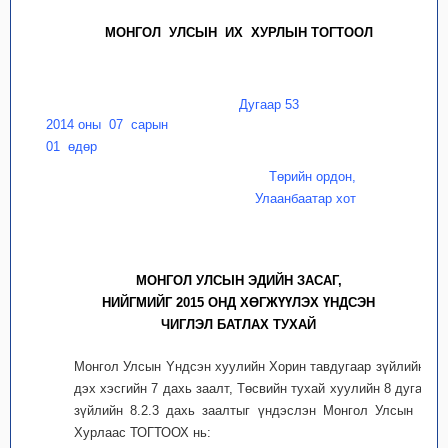
МОНГОЛ УЛСЫН ИХ ХУРЛЫН ТОГТООЛ
Дугаар 53
2014 оны 07 сарын
01 өдөр
Төрийн ордон,
Улаанбаатар хот
МОНГОЛ УЛСЫН ЭДИЙН ЗАСАГ,
НИЙГМИЙГ 2015 ОНД ХӨГЖҮҮЛЭХ ҮНДСЭН
ЧИГЛЭЛ БАТЛАХ ТУХАЙ
Монгол Улсын Yндсэн хуулийн Хорин тавдугаар зүйлийн 1
дэх хэсгийн 7 дахь заалт, Төсвийн тухай хуулийн 8 дугаар
зүйлийн 8.2.3 дахь заалтыг үндэслэн Монгол Улсын Их
Хурлаас ТОГТООХ нь: