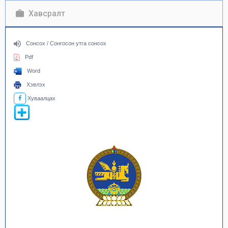
Хавсралт
Сонсох / Сонгосон утга сонсох
Pdf
Word
Хэвлэх
Хуваалцах