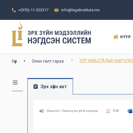
+(976)-11-323317
info@legalinstitute.mn
НҮҮР
УУР АМЬСГАЛЫН ӨӨРЧЛӨЛ
Нүүр
Олон талт гэрээ
Эрх зүйн акт
Сонсох / Сонгосон утга сонсох
Pdf