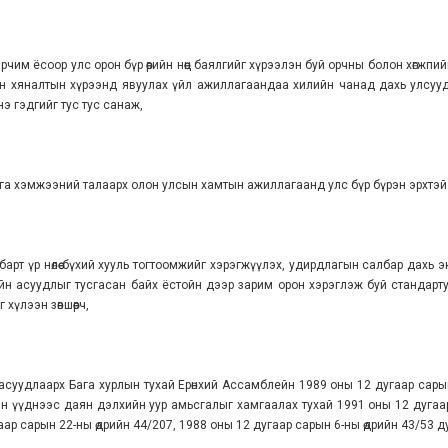
рчим ёсоор улс орон бүр өөрийн нөөц баялгийг хүрээлэн буй орчны болон хөгжп
болон хяналтын хүрээнд явуулах үйл ажиллагаандаа хилийн чанад дахь улсуу
э гэдгийг тус тус санаж,
арга хэмжээний талаарх олон улсын хамтын ажиллагаанд улс бүр бүрэн эрхтэй
арт үр нөлөө бүхий хууль тогтоомжийг хэрэгжүүлэх, удирдлагын салбар дахь 
ийн асуудлыг тусгасан байх ёстойн дээр зарим орон хэрэглэж буй стандарт
үлээн зөвшөөрч,
суудлаарх Бага хурлын тухай Ерөнхий Ассамблейн 1989 оны 12 дугаар сарын 22-
н үүднээс даян дэлхийн уур амьсгалыг хамгаалах тухай 1991 оны 12 дугаар
гаар сарын 22-ны өдрийн 44/207, 1988 оны 12 дугаар сарын 6-ны өдрийн 43/53 