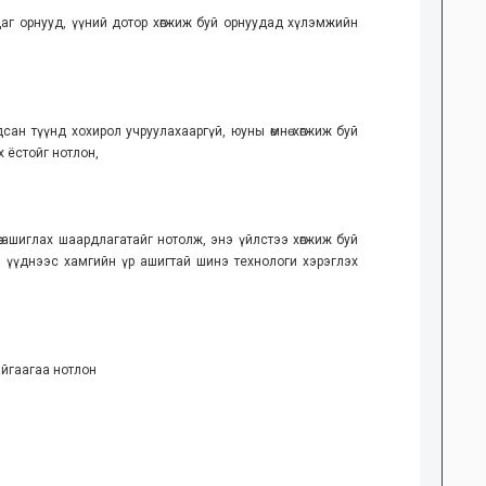
аг орнууд, үүний дотор хөгжиж буй орнуудад хүлэмжийн
сан түүнд хохирол учруулахааргүй, юуны өмнө хөгжиж буй
х ёстойг нотлон,
цөө ашиглах шаардлагатайг нотолж, энэ үйлстээ хөгжиж буй
н үүднээс хамгийн үр ашигтай шинэ технологи хэрэглэх
айгаагаа нотлон