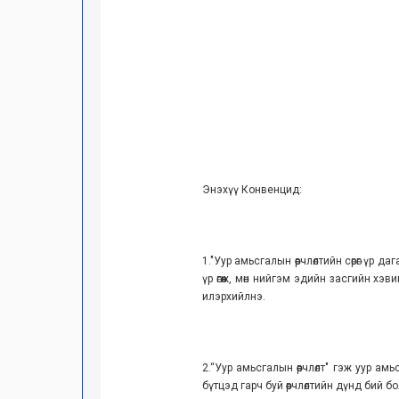
Энэхүү Конвенцид:
1."Уур амьсгалын өөрчлөлтийн сөрөг үр 
үр өгөөж, мөн нийгэм эдийн засгийн хэ
илэрхийлнэ.
2.“Уур амьсгалын өөрчлөлт" гэж уур
бүтцэд гарч буй өөрчлөлтийн дүнд бий бо