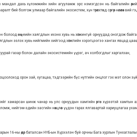
мандал дахь хүлэмжийн хийн агууламж эрс нэмэгдсэн нь байгалийн өөрийнх
лт бий болгож улмаар байгалийн экосистем, хүн төрөлхтөнд сөргөөр нөлөөлөх вий г
 болоод өнөө үеийн хаягдлын ихэнх хувь нь хөгжингүй орнуудад оногдож байг
гдлын эзлэх хувь нийгмийн хийгээд хөгжпийн хэрэгцээгээ хангах явцад цааши
уурай газар болон далайн экосистемийн үүрэг, ач холбогдлыг харгалзан,
тооцоолоход орон зай, хугацаа, тэдгээрийн бүс нутгийн онцлог гэх мэт олон з
йтийг хамарсан шинж чанар нь улс орнуудын хамгийн өргөн хүрээтэй хамтын
ломж, нийгэм-эдийн засгийн нөхцлөөс үүдэн гарах ялгавартай хариуцлагаа ухам
арын 16-ны өдөр баталсан НҮБ-ын Хүрээлэн буй орчны Бага хурлын Тунхаглалы