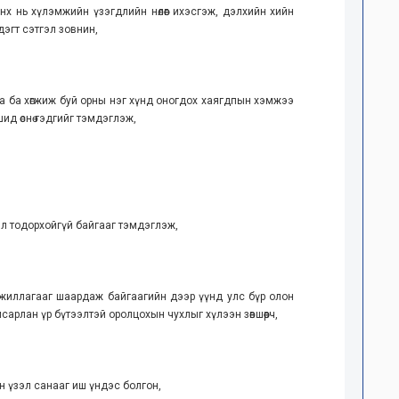
 нь хүлэмжийн үзэгдлийн нөлөөг ихэсгэж, дэлхийн хийн
эдэгт сэтгэл зовнин,
аа ба хөгжиж буй орны нэг хүнд оногдох хаягдпын хэмжээ
д өснө гэдгийг тэмдэглэж,
үйл тодорхойгүй байгааг тэмдэглэж,
 ажиллагааг шаардаж байгаагийн дээр үүнд улс бүр олон
сарлан үр бүтээлтэй оролцохын чухлыг хүлээн зөвшөөрч,
н үзэл санааг иш үндэс болгон,