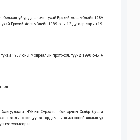
рч болзошгүй үр дагаврын тухай Ерөнхий Ассамблейн 1989
эх тухай Ерөнхий Ассамблейн 1989 оны 12 дугаар сарын 19-
 тухай 1987 оны Монреалын протокол, түүнд 1990 оны 6
глэн,
байгууллага, НҮБ-ын Хүрээлэн буй орчны Хөтөлбөр, бусад
лгааны ажлыг зохицуулах, эрдэм шинжилгээний ажлын үр
ус тус ухамсарлан,