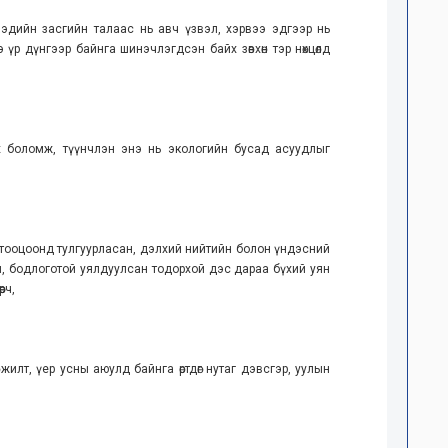
 эдийн засгийн талаас нь авч үзвэл, хэрвээ эдгээр нь
р дүнгээр байнга шинэчлэгдсэн байх зөвхөн тэр нөхцөлд
х боломж, түүнчлэн энэ нь экологийн бусад асуудлыг
ар тооцоонд тулгуурласан, дэлхий нийтийн болон үндэсний
л, бодлоготой уялдуулсан тодорхой дэс дараа бүхий уян
рч,
илт, үер усны аюулд байнга өртдөг нутаг дэвсгэр, уулын