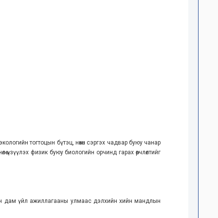
й экологийн тогтоцын бүтэц, нөхөн сэргэх чадвар буюу чанар
лөө үзүүлэх физик буюу биологийн орчинд гарах өөрчлөлтийг
олон дам үйл ажиллагааны улмаас дэлхийн хийн мандлын