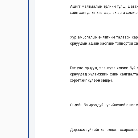
Ашигт малтмалын төрлийн түлш, шата
хийн хаягдлыг хязгаарлах арга хэмжээнэ
Уур амьсгалын өөрчлөлтийн талаарх х
орнуудын эдийн засгийн топвортой хөг
Бүх улс орнууд, ялангуяа хөгжиж буй 
орнуудад хүлэмжийн хийн хаягдалтай
хэрэгтэйг хүлээн зөвшөөрч,
Өнөөгийн ба ирээдүйн үеийнхний ашиг 
Дараахь зүйлийг хэлэлцэн тохиролцов