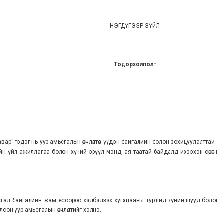
НЭГДҮГЭЭР ЗҮЙЛ
Тодорхойлолт
дагавар” гэдэг нь уур амьсгалын өөрчлөлтөөс үүдэн байгалийн болон зохицуулалтта
вийн үйл ажиллагаа болон хүний эрүүл мэнд, ая таатай байдалд ихээхэн сөрөг нө
 амьсгал байгалийн жам ёсоороо хэлбэлзэх хугацааны туршид хүний шууд б
лсон уур амьсгалын өөрчлөлтийг хэлнэ.