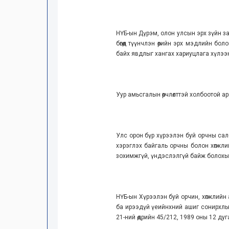
НҮБ-ын Дүрэм, олон улсын эрх зүйн за
бөгөөд түүнчлэн өөрийн эрх мэдлийн 
байх явдлыг хангах хариуцлага хүлээн
Уур амьсгалын өөрчлөлттэй холбоотой 
Улс орон бүр хүрээлэн буй орчны салб
хэрэглэх байгаль орчны болон хөгжл
зохимжгүй, үндэслэлгүй байж болохыг х
НҮБ-ын Хүрээлэн буй орчин, хөгжлийн а
ба ирээдүй үеийнхний ашиг сонирхлы
21-ний өдрийн 45/212, 1989 оны 12 ду