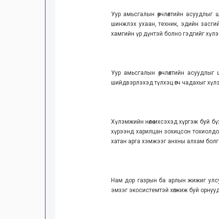
Уур амьсгалын өөрчлөлтийн асуудлыг
шинжлэх ухаан, техник, эдийн засгий
хамгийн үр дүнтэй болно гэдгийг хүлээн
Уур амьсгалын өөрчлөлтийн асуудлы
шийдвэрлэхэд түлхэц өгч чадахыг хүлээн
Хүлэмжийн нөлөө ихсэхэд хүргэж буй б
хүрээнд харилцан зохицсон тохиолдо
хатан арга хэмжээг анхны алхам болгон
Нам дор газрын ба арлын жижиг улсууд
эмзэг экосистемтэй хөгжиж буй орнууд уу