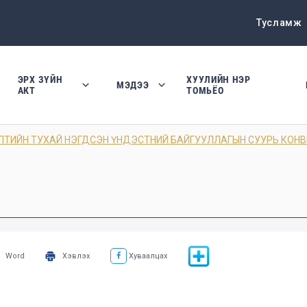
Тусламж
ЭРХ ЗҮЙН
ХУУЛИЙН НЭР
МЭДЭЭ
АКТ
ТОМЬЁО
ТИЙН ТУХАЙ НЭГДСЭН ҮНДЭСТНИЙ БАЙГУУЛЛАГЫН СУУРЬ КОН
Word
Хэвлэх
Хуваалцах