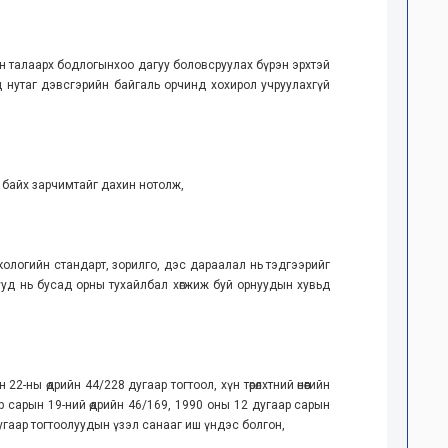
ийн талаарх бодлогынхоо дагуу боловсруулах бүрэн эрхтэй
д нутаг дэвсгэрийн байгаль орчинд хохирол учруулахгүй
 байх зарчимтайг дахин нотолж,
экологийн стандарт, зорилго, дэс дараалал нь тэдгээрийг
ууд нь бусад орны тухайлбал хөгжиж буй орнуудын хувьд
ны өдрийн 44/228 дугаар тогтоол, хүн төрөлхтний өнөөгийн
 сарын 19-ний өдрийн 46/169, 1990 оны 12 дугаар сарын
дугаар тогтоолуудын үзэл санааг иш үндэс болгон,