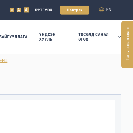
A
EN
A
БҮРТГҮҮЛЭХ
Нэвтрэх
A
Таны санал хүсэлт
ҮНДСЭН
ТӨСӨЛД САНАЛ
БАЙГУУЛЛАГА
ХУУЛЬ
ӨГӨХ
ВЕНЦ