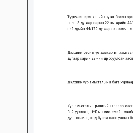
Түүнчлэн эрэг хавийн нутаг болон ар
оны 12 дугаар сарын 22-ны өдрийн 44/
ний өдрийн 44/172 дугаар тогтоолын х
Дэлхийн озоны үе давхаргыг хамгаал
дугаар сарын 29-ний өдөр оруулсан зас
Дэлхийн уур амьсгалын II бага хурлаа
Уур амьсгалын өөрчлөлтийн талаар ол
байгууллага, НҮБ-ын системийн салб
дүнг солилцоход бусад олон улсын бо