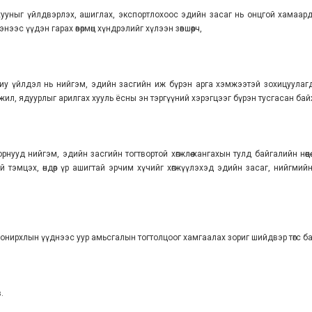
хууныг үйлдвэрлэх, ашиглах, экспортлохоос эдийн засаг нь онцгой хамаард
эс үүдэн гарах өвөрмөц хүндрэлийг хүлээн зөвшөөрч,
ариу үйлдэл нь нийгэм, эдийн засгийн иж бүрэн арга хэмжээтэй зохицуулагд
жил, ядуурлыг арилгах хууль ёсны эн тэргүүний хэрэгцээг бүрэн тусгасан бай
орнууд нийгэм, эдийн засгийн тогтвортой хөгжлөө хангахын тулд байгалийн нөө
 тэмцэх, өндөр үр ашигтай эрчим хүчийг хөгжүүлэхэд эдийн засаг, нийгмий
сонирхлын үүднээс уур амьсгалын тогтолцоог хамгаалах зориг шийдвэр төгс б
.