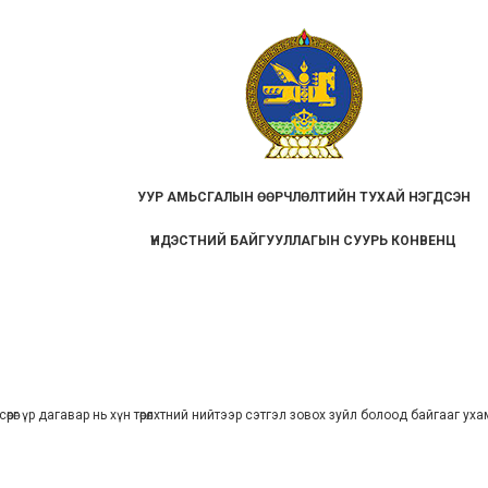
УУР АМЬСГАЛЫН ӨӨРЧЛӨЛТИЙН ТУХАЙ НЭГДСЭН
ҮНДЭСТНИЙ БАЙГУУЛЛАГЫН СУУРЬ КОНВЕНЦ
 сөрөг үр дагавар нь хүн төрөлхтний нийтээр сэтгэл зовох зуйл болоод байгааг ух