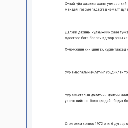
Хүний үйл ажиллагааны улмаас хийн 
мандал, газрын гадаргад нэмэлт дулаара
Дэлхий дахины хүлэмжийн хийн түүхэн
одоогоор бага боловч эдгээр орны хая
Хүлэмжийн хий шингэх, хуримтлахад х
Уур амьсгалын өөрчлөлтийг урьдчилан 
Уур амьсгалын өөрчлөлтийн дэлхий ни
улсын нийтлэг болон өөрсдийн бодит бо
Стокгольм хотноо 1972 оны 6 дугаар с