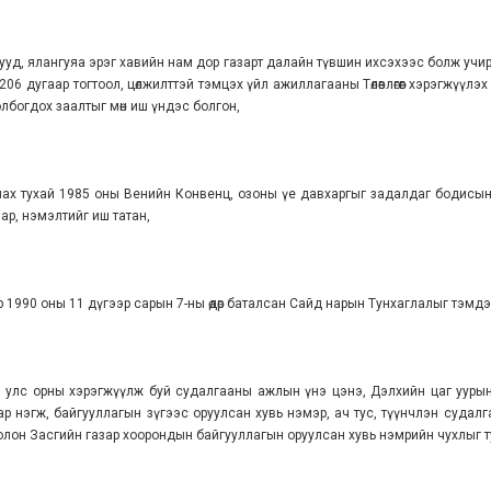
лууд, ялангуяа эрэг хавийн нам дор газарт далайн түвшин ихсэхээс болж учи
206 дугаар тогтоол, цөлжилттэй тэмцэх үйл ажиллагааны Төлөвлөгөөг хэрэгжүүл
олбогдох заалтыг мөн иш үндэс болгон,
ах тухай 1985 оны Венийн Конвенц, озоны үе давхаргыг задалдаг бодисын
вар, нэмэлтийг иш татан,
р 1990 оны 11 дүгээр сарын 7-ны өдөр баталсан Сайд нарын Тунхаглалыг тэмдэ
он улс орны хэрэгжүүлж буй судалгааны ажлын үнэ цэнэ, Дэлхийн цаг уурын 
ар нэгж, байгууллагын зүгээс оруулсан хувь нэмэр, ач тус, түүнчлэн суда
лон Засгийн газар хоорондын байгууллагын оруулсан хувь нэмрийн чухлыг т