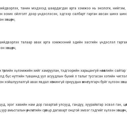
 шийдвэрлэх, танин мэдэхэд шаардагдах арга хэмжээ нь экологи, нийгэм,
н зохих ойлголт дээр үндэслэсэн, эдгээр салбарт гарган авсан шинэ шинэ ү
 зөвшөөрч,
г шийдвэрлэх талаар авах арга хэмжээний эдийн засгийн үндэслэл гарга
 зөвшөөрч,
үх төрлийн хүлэмжийн хийг хамруулан, тэдгээрийн харьцангуй нөлөөллийн сайт
лд бүс нутгийн түвшинд уул асуудлын бүхий л талыг тусгасан хэтийн чиглэ
 хойшлуулалгүй авах явдал хөгжингүй орнуудын өмнө тулгарч буйг хүлээн зөвшөө
, эрэг хавийн нам дор газартай улсууд, гандуу, хуурайвтар эсвэл ган, цөлж
р амьсгалын өөрчлөлтийн сөрөг үр дагаварт онцгой эмзэг гэдгийг хүлээн зөвшөөрч,