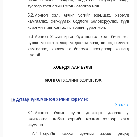
тусгаар тогтнолын нэгэн баталгаа мөн.
5.2.Монгол хэл, бичиг үсгийг эзэмших, хэрэглэх,
хамгаалах, хөгжүүлэх бодлого боловсруулах, түүний
хэрэгжилтийг хангах нь төрийн үүрэг мөн.
5.3.Монгол Улсын иргэн бүр монгол хэл, бичиг үсгээ
сурах, монгол хэлээр мэдээлэл авах, өвлөх, өвлүүлэх,
хамгаалах, хөгжүүлэх боломж, нөхцөлөөр хангагдах
эрхтэй.
ХОЁРДУГААР БҮЛЭГ
МОНГОЛ ХЭЛИЙГ ХЭРЭГЛЭХ
6 дугаар зүйл.Монгол хэлийг хэрэглэх
Хэвлэх
6.1.Монгол Улсын нутаг дэвсгэрт дараах үйл
ажиллагаа, албан хэргийг монгол хэлээр хөтлөн
явуулна:
6.1.1.төрийн болон нутгийн өөрөө удирдах