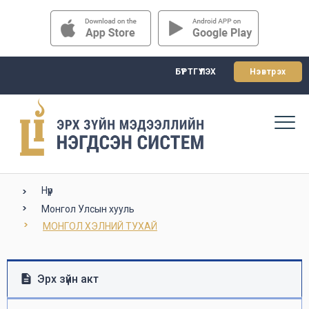
БҮРТГҮҮЛЭХ
Нэвтрэх
Нүүр
Монгол Улсын хууль
МОНГОЛ ХЭЛНИЙ ТУХАЙ
Эрх зүйн акт