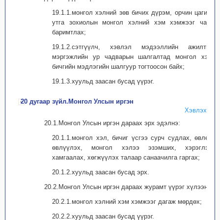
19.1.1.монгол хэлний зөв бичих дүрэм, орчин цагийн
утга зохиолын монгол хэлний хэм хэмжээг чанд
баримтлах;
19.1.2.сэтгүүлч, хэвлэл мэдээллийн ажилтны
мэргэжлийн ур чадварын шалгалтад монгол хэл,
бичгийн мэдлэгийн шалгуур тогтоосон байх;
19.1.3.хуульд заасан бусад үүрэг.
20 дугаар зүйл.Монгол Улсын иргэн
Хэвлэх
20.1.Монгол Улсын иргэн дараах эрх эдэлнэ:
20.1.1.монгол хэл, бичиг үсгээ сурч судлах, өвлөх,
өвлүүлэх, монгол хэлээ эзэмших, хэрэглэх,
хамгаалах, хөгжүүлэх талаар санаачилга гаргах;
20.1.2.хуульд заасан бусад эрх.
20.2.Монгол Улсын иргэн дараах журамт үүрэг хүлээнэ:
20.2.1.монгол хэлний хэм хэмжээг дагаж мөрдөх;
20.2.2.хуульд заасан бусад үүрэг.