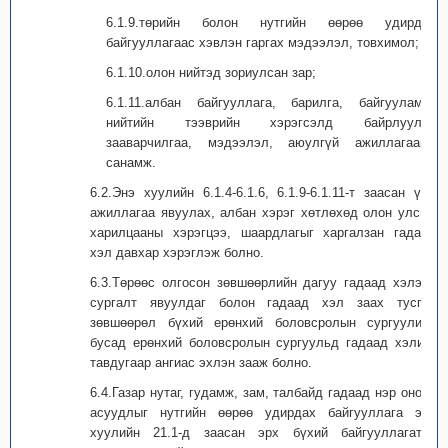
6.1.9.төрийн болон нутгийн өөрөө удирдах
байгууллагаас хэвлэн гаргах мэдээлэл, товхимол;
6.1.10.олон нийтэд зориулсан зар;
6.1.11.албан байгууллага, барилга, байгууламж,
нийтийн тээврийн хэрэгсэлд байрлуулах
зааварчилгаа, мэдээлэл, аюулгүй ажиллагааны
санамж.
6.2.Энэ хуулийн 6.1.4-6.1.6, 6.1.9-6.1.11-т заасан үйл
ажиллагаа явуулах, албан хэрэг хөтлөхөд олон улсын
харилцааны хэрэгцээ, шаардлагыг харгалзан гадаад
хэл давхар хэрэглэж болно.
6.3.Төрөөс олгосон зөвшөөрлийн дагуу гадаад хэлээр
сургалт явуулдаг болон гадаад хэл заах тусгай
зөвшөөрөл бүхий ерөнхий боловсролын сургуулиас
бусад ерөнхий боловсролын сургуульд гадаад хэлийг
тавдугаар ангиас эхлэн зааж болно.
6.4.Газар нутаг, гудамж, зам, талбайд гадаад нэр оноох
асуудлыг нутгийн өөрөө удирдах байгууллага энэ
хуулийн 21.1-д заасан эрх бүхий байгууллагатай