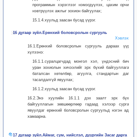
программын хэрэглээг нэмэгдүүлэх, цахим орчинд
нэвтрүүлэх ажлыг зохион байгуулах;
15.1.4.хуульд заасан бусад үүрэг.
16 дугаар зүйл.Ерөнхий боловсролын сургууль
Хэвлэх
16.1.Ерөнхий боловсролын сургууль дараах үүрэг
хүлээнэ:
16.1.1.суралцагчдад монгол хэл, үндэсний бичиг,
уран зохиолын хичээлийг эрх бүхий байгууллагаас
баталсан хөтөлбөр, агуулга, стандартын дагуу
тасалдалгүй явуулах;
16.1.2.хуульд заасан бусад үүрэг.
16.2.Энэ хуулийн 16.1.1 дэх заалт эрх бүхий
байгууллагын зөвшөөрлөөр гадаад хэлээр сургалт
явуулдаг ерөнхий боловсролын сургуульд нэгэн адил
хамаарна.
17 дугаар зүйл.Аймаг, сум, нийслэл, дүүргийн Засаг дарга