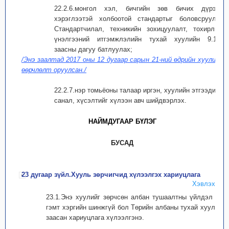
22.2.6.монгол хэл, бичгийн зөв бичих дүрэм,
хэрэглээтэй холбоотой стандартыг боловсруулж,
Стандартчилал, техникийн зохицуулалт, тохирлын
үнэлгээний итгэмжлэлийн тухай хуулийн 9.1-д
заасны дагуу батлуулах;
/Энэ заалтад 2017 оны 12 дугаар сарын 21-ний өдрийн хуулиар
өөрчлөлт оруулсан./
22.2.7.нэр томьёоны талаар иргэн, хуулийн этгээдийн
санал, хүсэлтийг хүлээн авч шийдвэрлэх.
НАЙМДУГААР БҮЛЭГ
БУСАД
23 дугаар зүйл.Хууль зөрчигчид хүлээлгэх хариуцлага
Хэвлэх
23.1.Энэ хуулийг зөрчсөн албан тушаалтны үйлдэл нь
гэмт хэргийн шинжгүй бол Төрийн албаны тухай хуульд
заасан хариуцлага хүлээлгэнэ.