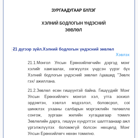
ЗУРГААДУГААР БҮЛЭГ
ХЭЛНИЙ БОДЛОГЫН ҮНДЭСНИЙ
ЗӨВЛӨЛ
21 дүгээр зүйл.Хэлний бодлогын үндэсний зөвлөл
Хэвлэх
21.1.Монгол Улсын Ерөнхийлөгчийн дэргэд монгол
хэлийг хамгаалах, хөгжүүлэх үндсэн үүрэг бүхий
Хэлний бодлогын үндэсний зөвлөл /цаашид "Зөвлөл"
гэх/ ажиллана.
21.2.Зөвлөл есөн гишүүнтэй байна. Гишүүдийг Монгол
Улсын Ерөнхийлөгч монгол хэл, утга зохиолын
эрдэмтэн, хэвлэл мэдээлэл, боловсрол, соёл,
шинжлэх ухааны салбарын мэргэжлийн төлөөллөөс
сонгож, зургаан жилийн хугацаагаар томилно.
Зөвлөлийн дарга, гишүүн хүндэтгэх шалтгаанаар ажлаа
үргэлжлүүлэх боломжгүй болсон нөхцөлд Монгол
Улсын Ерөнхийлөгч нөхөн томилно.