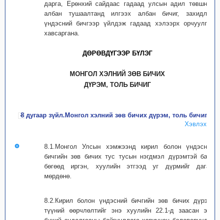
дарга, Ерөнхий сайдаас гадаад улсын адил төвшний
албан тушаалтанд илгээх албан бичиг, захидлыг
үндэсний бичгээр үйлдэж гадаад хэлээрх орчуулгыг
хавсаргана.
ДӨРӨВДҮГЭЭР БҮЛЭГ
МОНГОЛ ХЭЛНИЙ ЗӨВ БИЧИХ
ДҮРЭМ, ТОЛЬ БИЧИГ
8 дугаар зүйл.Монгол хэлний зөв бичих дүрэм, толь бичиг
Хэвлэх
8.1.Монгол Улсын хэмжээнд кирил болон үндэсний
бичгийн зөв бичих тус тусын нэгдмэл дүрэмтэй байх
бөгөөд иргэн, хуулийн этгээд уг дүрмийг дагаж
мөрдөнө.
8.2.Кирил болон үндэсний бичгийн зөв бичих дүрэм,
түүний өөрчлөлтийг энэ хуулийн 22.1-д заасан эрх