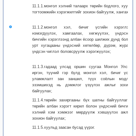
11.1.1.монгол хэлний талаарх төрийн бодлого, хууль
тогтоомжийн хэрэгжилтийг зохион байгуулж, хангах;
11.1.2.монгол хэл, бичиг үсгийн хэрэглээг
нэмэгдүүлэх, хамгаалах, хөгжүүлэх, үндэсний
бичгийн хэрэглээнд албан ёсоор шилжих дунд болон
урт хугацааны үндэсний хөтөлбөр, дүрэм, журам,
үндсэн чиглэл боловсруулж хэрэгжүүлэх;
11.1.3.гадаад улсад оршин суугаа Монгол Улсын
иргэн, түүний гэр бүлд монгол хэл, бичиг үсэг,
уламжлалт зан заншил, түүх соёлын мэдлэг
эзэмшихэд нь дэмжлэг үзүүлэх ажлыг зохион
байгуулах;
11.1.4.төрийн захиргааны бүх шатны байгууллагын
төрийн албан хэрэгт кирил болон үндэсний бичгийн
хэлний хэм хэмжээг мөрдүүлж хэвшүүлэх ажлыг
зохион байгуулах;
11.1.5.хуульд заасан бусад үүрэг.