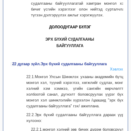
судалгааны байгууллагатай хамтран монгол хэл,
бичиг үсгийн хэрэглээг олон нийтэд сурталчлах,
түгээн дэлгэрүүлэх ажлыг хэрэгжүүлэх.
ДОЛООДУГААР БҮЛЭГ
ЭРХ БҮХИЙ СУДАЛГААНЫ
БАЙГУУЛЛАГА
22 дугаар зүйл.Эрх бүхий судалгааны байгууллага
Хэвлэх
22.1.Монгол Улсын Шинжлэх ухааны академийн бүтцэд
монгол хэл, түүний хэрэглээ, хөгжлийг судлах, монгол
хэлний хэм хэмжээ, үгийн сангийн өөрчлөлттэй
холбоотой санал, дүгнэлт боловсруулах үүрэг бүхий
монгол хэл шинжлэлийн хүрээлэн /цаашид "эрх бүхий
судалгааны байгууллага" гэх/ ажиллана.
22.2.Эрх бүхий судалгааны байгууллага дараах үүрэг
хүлээнэ:
22.2.1.монгол хэлний зөв бичих дүрэм боловсруулж,