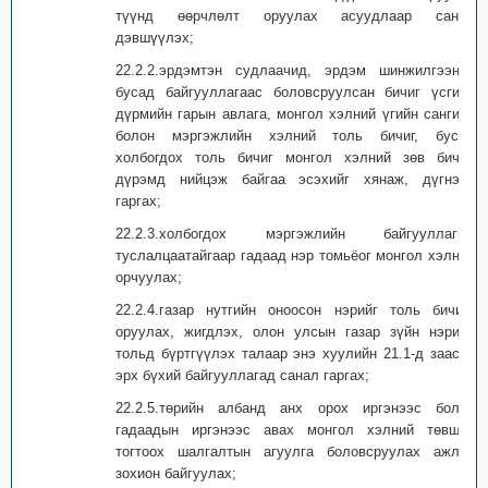
түүнд өөрчлөлт оруулах асуудлаар санал
дэвшүүлэх;
22.2.2.эрдэмтэн судлаачид, эрдэм шинжилгээний
бусад байгууллагаас боловсруулсан бичиг үсгийн
дүрмийн гарын авлага, монгол хэлний үгийн сангийн
болон мэргэжлийн хэлний толь бичиг, бусад
холбогдох толь бичиг монгол хэлний зөв бичих
дүрэмд нийцэж байгаа эсэхийг хянаж, дүгнэлт
гаргах;
22.2.3.холбогдох мэргэжлийн байгууллагын
туслалцаатайгаар гадаад нэр томьёог монгол хэлнээ
орчуулах;
22.2.4.газар нутгийн оноосон нэрийг толь бичигт
оруулах, жигдлэх, олон улсын газар зүйн нэрийн
тольд бүртгүүлэх талаар энэ хуулийн 21.1-д заасан
эрх бүхий байгууллагад санал гаргах;
22.2.5.төрийн албанд анх орох иргэнээс болон
гадаадын иргэнээс авах монгол хэлний төвшин
тогтоох шалгалтын агуулга боловсруулах ажлыг
зохион байгуулах;