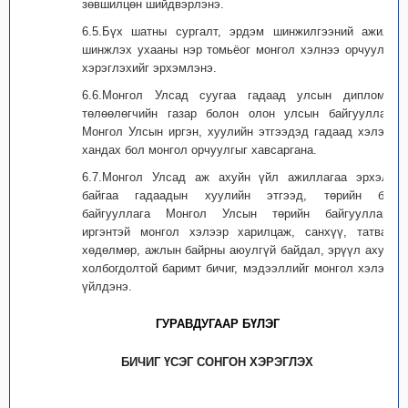
зөвшилцөн шийдвэрлэнэ.
6.5.Бүх шатны сургалт, эрдэм шинжилгээний ажилд
шинжлэх ухааны нэр томьёог монгол хэлнээ орчуулан
хэрэглэхийг эрхэмлэнэ.
6.6.Монгол Улсад суугаа гадаад улсын дипломат
төлөөлөгчийн газар болон олон улсын байгууллага
Монгол Улсын иргэн, хуулийн этгээдэд гадаад хэлээр
хандах бол монгол орчуулгыг хавсаргана.
6.7.Монгол Улсад аж ахуйн үйл ажиллагаа эрхэлж
байгаа гадаадын хуулийн этгээд, төрийн бус
байгууллага Монгол Улсын төрийн байгууллага,
иргэнтэй монгол хэлээр харилцаж, санхүү, татвар,
хөдөлмөр, ажлын байрны аюулгүй байдал, эрүүл ахуйн
холбогдолтой баримт бичиг, мэдээллийг монгол хэлээр
үйлдэнэ.
ГУРАВДУГААР БҮЛЭГ
БИЧИГ ҮСЭГ СОНГОН ХЭРЭГЛЭХ