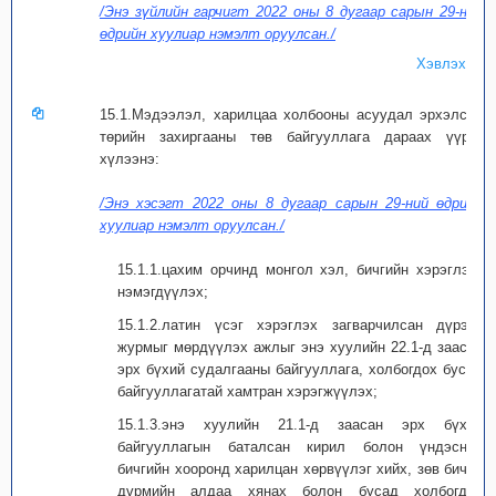
/Энэ зүйлийн гарчигт 2022 оны 8 дугаар сарын 29-ний
өдрийн хуулиар нэмэлт оруулсан./
Хэвлэх
15.1.Мэдээлэл, харилцаа холбооны асуудал эрхэлсэн
төрийн захиргааны төв байгууллага дараах үүрэг
хүлээнэ:
/Энэ хэсэгт 2022 оны 8 дугаар сарын 29-ний өдрийн
хуулиар нэмэлт оруулсан./
15.1.1.цахим орчинд монгол хэл, бичгийн хэрэглээг
нэмэгдүүлэх;
15.1.2.латин үсэг хэрэглэх загварчилсан дүрэм,
журмыг мөрдүүлэх ажлыг энэ хуулийн 22.1-д заасан
эрх бүхий судалгааны байгууллага, холбогдох бусад
байгууллагатай хамтран хэрэгжүүлэх;
15.1.3.энэ хуулийн 21.1-д заасан эрх бүхий
байгууллагын баталсан кирил болон үндэсний
бичгийн хооронд харилцан хөрвүүлэг хийх, зөв бичих
дүрмийн алдаа хянах болон бусад холбогдох