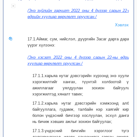
/Энэ зүйлийн гарчигт 2022 оны 4 дүгээр сарын 22-ны
өдрийн хуулиар өөрчлөлт оруулсан./
Хэвлэх
17.1.Аймаг, сум, нийслэл, дүүргийн Засаг дарга дараах
үүрэг хүлээнэ:
/Энэ хэсэгт 2022 оны 4 дүгээр сарын 22-ны өдрийн
хуулиар өөрчлөлт оруулсан./
17.1.1.харьяа нутаг дэвсгэрийн хүрээнд энэ хуулийн
хэрэгжилтийг хангах, түүнтэй холбоотой үйл
ажиллагааг уялдуулан зохион байгуулах,
хэрэгжилтэд хяналт тавих;
17.1.2.харьяа нутаг дэвсгэрийн хэмжээнд албан
байгууллага, гудамж, талбайн нэр хаягийг кирил
болон үндэсний бичгээр хослуулан, эсхүл дангаар
нь бичиж хэвших ажлыг зохион байгуулах;
17.1.3.үндэсний бичгийн хэрэглээг түгээн
дэлгэрүүлэхэд идэвх санаачилга гарган ажиллаж