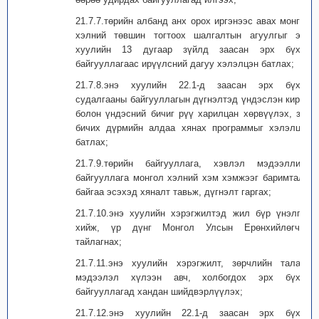
21.7.7.төрийн албанд анх орох иргэнээс авах монгол
хэлний төвшин тогтоох шалгалтын агуулгыг энэ
хуулийн 13 дугаар зүйлд заасан эрх бүхий
байгууллагаас ирүүлсний дагуу хэлэлцэн батлах;
21.7.8.энэ хуулийн 22.1-д заасан эрх бүхий
судалгааны байгууллагын дүгнэлтэд үндэслэн кирил
болон үндэсний бичиг рүү харилцан хөрвүүлэх, зөв
бичих дүрмийн алдаа хянах программыг хэлэлцэн
батлах;
21.7.9.төрийн байгууллага, хэвлэл мэдээллийн
байгууллага монгол хэлний хэм хэмжээг баримталж
байгаа эсэхэд хяналт тавьж, дүгнэлт гаргах;
21.7.10.энэ хуулийн хэрэгжилтэд жил бүр үнэлгээ
хийж, үр дүнг Монгол Улсын Ерөнхийлөгчид
тайлагнах;
21.7.11.энэ хуулийн хэрэгжилт, зөрчлийн талаар
мэдээлэл хүлээн авч, холбогдох эрх бүхий
байгууллагад хандан шийдвэрлүүлэх;
21.7.12.энэ хуулийн 22.1-д заасан эрх бүхий