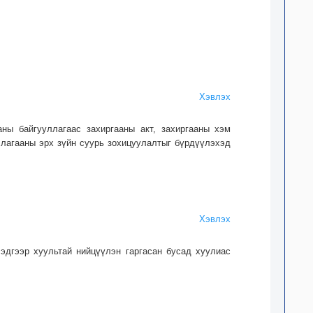
Хэвлэх
аны байгууллагаас захиргааны акт, захиргааны хэм
иллагааны эрх зүйн суурь зохицуулалтыг бүрдүүлэхэд
Хэвлэх
эдгээр хуультай нийцүүлэн гаргасан бусад хуулиас