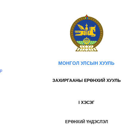
МОНГОЛ УЛСЫН ХУУЛЬ
өр
ЗАХИРГААНЫ ЕРӨНХИЙ ХУУЛЬ
I ХЭСЭГ
ЕРӨНХИЙ ҮНДЭСЛЭЛ