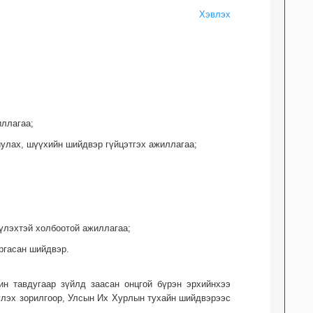
Хэвлэх
иллагаа;
хиулах, шүүхийн шийдвэр гүйцэтгэх ажиллагаа;
үүлэхтэй холбоотой ажиллагаа;
ргасан шийдвэр.
ин тавдугаар зүйлд заасан онцгой бүрэн эрхийнхээ
үлэх зорилгоор, Улсын Их Хурлын тухайн шийдвэрээс