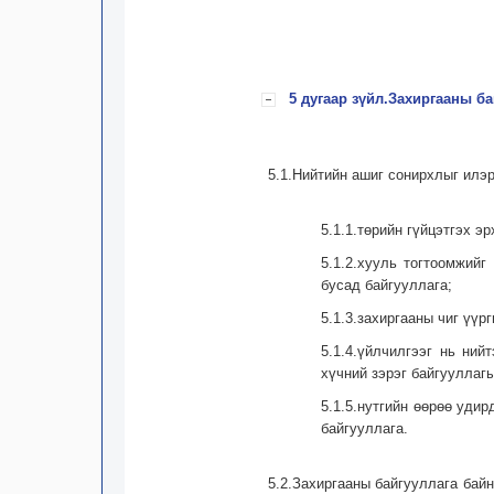
5 дугаар зүйл.Захиргааны ба
5.1.Нийтийн ашиг сонирхлыг илэр
5.1.1.төрийн гүйцэтгэх э
5.1.2.хууль тогтоомжийг
бусад байгууллага;
5.1.3.захиргааны чиг үүр
5.1.4.үйлчилгээг нь ний
хүчний зэрэг байгууллагы
5.1.5.нутгийн өөрөө уди
байгууллага.
5.2.Захиргааны байгууллага бай