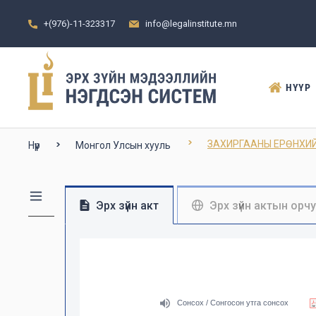
+(976)-11-323317
info@legalinstitute.mn
НҮҮР
ЗАХИРГААНЫ ЕРӨНХИ
Нүүр
Монгол Улсын хууль
Эрх зүйн акт
Эрх зүйн актын орч
Сонсох / Сонгосон утга сонсох