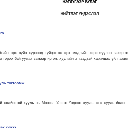
НЭГДҮГЭЭР БҮЛЭГ
НИЙТЛЭГ ҮНДЭСЛЭЛ
лго
йтийн эрх зүйн хүрээнд гүйцэтгэх эрх мэдлийг хэрэгжүүлэн захирга
ны гэрээ байгуулах замаар иргэн, хуулийн этгээдтэй харилцах үйл аж
ууль тогтоомж
ай холбоотой хууль нь Монгол Улсын Үндсэн хууль, энэ хууль болон 
лэх хүрээ