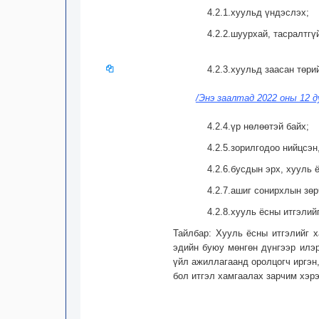
4.2.1.хуульд үндэслэх;
4.2.2.шуурхай, тасралтгү
4.2.3.хуульд заасан төр
/Энэ заалтад 2022 оны 12 д
4.2.4.үр нөлөөтэй байх;
4.2.5.зорилгодоо нийцсэн
4.2.6.бусдын эрх, хууль
4.2.7.ашиг сонирхлын зөр
4.2.8.хууль ёсны итгэлий
Тайлбар: Хууль ёсны итгэлийг х
эдийн буюу мөнгөн дүнгээр илэр
үйл ажиллагаанд оролцогч иргэн,
бол итгэл хамгаалах зарчим хэрэ