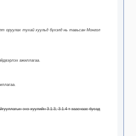
өлт оруулах тухай хуульд бүхэлд нь тавьсан Монгол
ийдвэрлэх ажиллагаа.
иллагаа.
гууллагын энэ хуулийн 3.1.3, 3.1.4-т зааснаас бусад