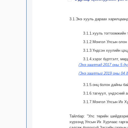
3.1.Энэ хууль дараах харилцаан
3.1.1.хууль тогтоомжийн
3.1.2.Монгол Улсын олон
3.1.3.Үндсэн хуулийн цэц
3.1.4.хэрэг бүртгэлт, мө
/Энэ заалтад 2017 оны 5 ду
/Энэ заалтыг 2019 оны 04 д
3.1.5.онц болон дайны ба
3.1.6.тагнуул, үндэсний
3.1.7.Монгол Улсын Их Х
Тайлбар: "Улс төрийн шийдвэри
хүрээнд Улсын Их Хурлаас гарга
салгаж болохгүй Засгийн газрын