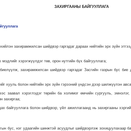
ЗАХИРГААНЫ БАЙГУУЛЛАГА
йгууллага
хийлэн захирамжилсан шийдвэр гаргадаг дараах нийтийн эрх зүйн этгээ
рх мэдлийг хэрэгжүүлдэг төв, орон нутгийн бүх байгууллага;
 биелүүлж, захирамжилсан шийдвэр гаргадаг Засгийн газрын бус бие д
гийг хууль болон нийтийн эрх зүйн гэрээний үндсэн дээр шилжүүлэн авса
тээс заавал хэрэглэдэг төрийн ба холимог өмчийн сургууль, эмнэлэг
н захиргаа;
рдах байгууллага болон шийдвэр, үйл ажиллагаанд нь захиргааны хэрги
нгын бус, нэг удаагийн шинжтэй асуудлыг шийдвэрлэж зохицуулахаар б