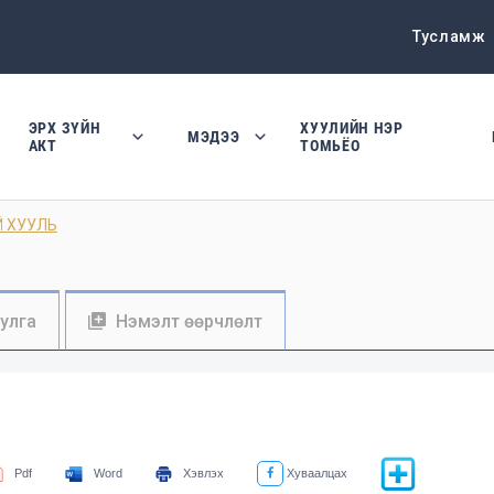
Тусламж
ЭРХ ЗҮЙН
ХУУЛИЙН НЭР
МЭДЭЭ
АКТ
ТОМЬЁО
Й ХУУЛЬ
уулга
Нэмэлт өөрчлөлт
Pdf
Word
Хэвлэх
Хуваалцах