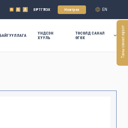
A
EN
A
БҮРТГҮҮЛЭХ
Нэвтрэх
A
Таны санал хүсэлт
ҮНДСЭН
ТӨСӨЛД САНАЛ
БАЙГУУЛЛАГА
ХУУЛЬ
ӨГӨХ