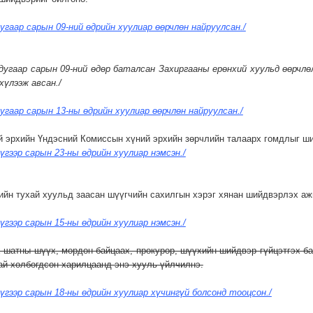
угаар сарын 09-ний өдрийн хуулиар өөрчлөн найруулсан./
дугаар сарын 09-ний өдөр баталсан Захиргааны ерөнхий хуульд өөрчл
хүлээж авсан./
угаар сарын 13-ны өдрийн хуулиар өөрчлөн найруулсан./
й эрхийн Үндэсний Комиссын хүний эрхийн зөрчлийн талаарх гомдлыг ш
үгээр сарын 23-ны өдрийн хуулиар нэмсэн./
ийн тухай хуульд заасан шүүгчийн сахилгын хэрэг хянан шийдвэрлэх аж
үгээр сарын 15-ны өдрийн хуулиар нэмсэн./
х шатны шүүх, мөрдөн байцаах, прокурор, шүүхийн шийдвэр гүйцэтгэх бай
ай холбогдсон харилцаанд энэ хууль үйлчилнэ.
үгээр сарын 18-ны өдрийн хуулиар хүчингүй болсонд тооцсон./