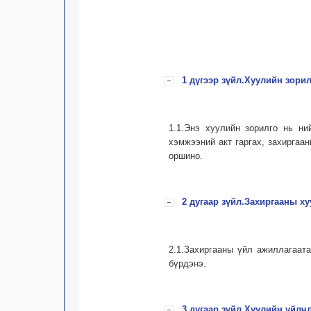
1 дүгээр зүйл.Хуулийн зори
1.1.Энэ хуулийн зорилго нь ни
хэмжээний акт гаргах, захиргаа
оршино.
2 дугаар зүйл.Захиргааны х
2.1.Захиргааны үйл ажиллагаат
бүрдэнэ.
3 дугаар зүйл.Хуулийн үйлч