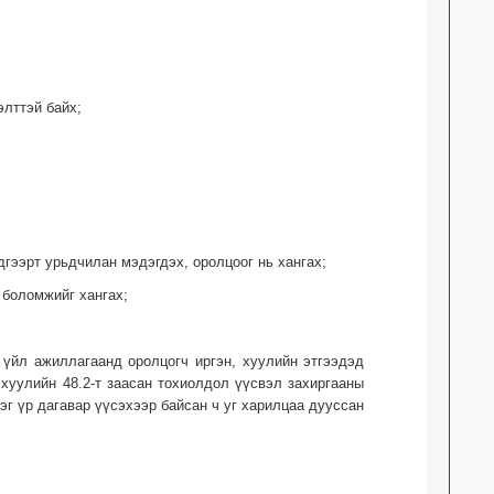
элттэй байх;
гээрт урьдчилан мэдэгдэх, оролцоог нь хангах;
 боломжийг хангах;
 үйл ажиллагаанд оролцогч иргэн, хуулийн этгээдэд
 хуулийн 48.2-т заасан тохиолдол үүсвэл захиргааны
эг үр дагавар үүсэхээр байсан ч уг харилцаа дууссан