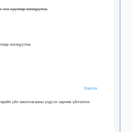
г энэ хуулиар зохицуулна.
улиар зохицуулна.
Хэвлэх
 төрийн үйл ажиллагааны үндсэн зарчим үйлчилнэ.