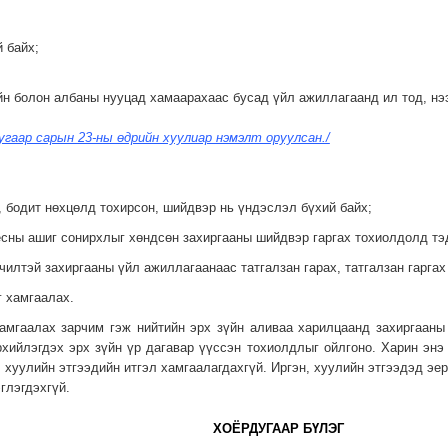
й байх;
ийн болон албаны нууцад хамаарахаас бусад үйл ажиллагаанд ил тод, нэ
угаар сарын 23-ны өдрийн хуулиар нэмэлт оруулсан./
, бодит нөхцөлд тохирсон, шийдвэр нь үндэслэл бүхий байх;
 ёсны ашиг сонирхлыг хөндсөн захиргааны шийдвэр гаргах тохиолдолд тэд
чилтэй захиргааны үйл ажиллагаанаас татгалзан гарах, татгалзан гаргах
г хамгаалах.
амгаалах зарчим гэж нийтийн эрх зүйн аливаа харилцаанд захиргааны
хийлэгдэх эрх зүйн үр дагавар үүссэн тохиолдлыг ойлгоно. Харин энэ
 хуулийн этгээдийн итгэл хамгаалагдахгүй. Иргэн, хуулийн этгээдэд эер
глэгдэхгүй.
ХОЁРДУГААР БҮЛЭГ