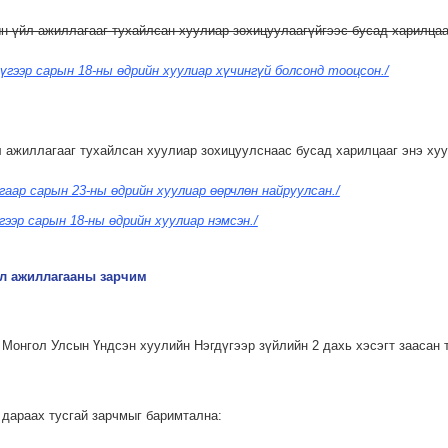
н үйл ажиллагааг тухайлсан хуулиар зохицуулаагүйгээс бусад харилцаа
үгээр сарын 18-ны өдрийн хуулиар хүчингүй болсонд тооцсон./
л ажиллагааг тухайлсан хуулиар зохицуулснаас бусад харилцааг энэ ху
угаар сарын 23-ны өдрийн хуулиар өөрчлөн найруулсан./
үгээр сарын 18-ны өдрийн хуулиар нэмсэн./
йл ажиллагааны зарчим
 Монгол Улсын Үндсэн хуулийн Нэгдүгээр зүйлийн 2 дахь хэсэгт заасан
 дараах тусгай зарчмыг баримтална: