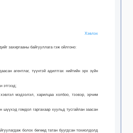
Хэвлэх
дийг захиргааны байгууллага гэж ойлгоно:
аасан агентлаг, түүнтэй адилтгах нийтийн эрх зүйн
н этгээд;
, хэвлэл мэдээлэл, харилцаа холбоо, тээвэр, эрчим
йн шүүхэд гомдол гаргахаар хуульд тусгайлан заасан
айгуулагдаж болох бөгөөд татан буугдсан тохиолдолд