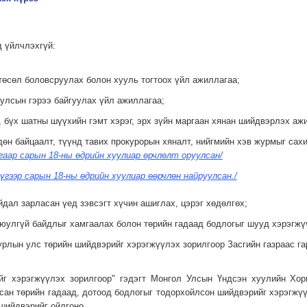
д үйлчлэхгүй:
 төсөл боловсруулах болон хууль тогтоох үйл ажиллагаа;
 улсын гэрээ байгуулах үйл ажиллагаа;
, бүх шатны шүүхийн гэмт хэрэг, эрх зүйн маргаан хянан шийдвэрлэх аж
рдөн байцаалт, түүнд тавих прокурорын хяналт, нийгмийн хэв журмыг са
гаар сарын 18-ны өдрийн хуулиар өрчлөлт оруулсан/
үгээр сарын 18-ны өдрийн хуулиар өөрчлөн найруулсан./
йдал зарласан үед зэвсэгт хүчин ашиглах, цэрэг хөдөлгөх;
 аюулгүй байдлыг хамгаалах болон төрийн гадаад бодлогыг шууд хэрэгж
урлын улс төрийн шийдвэрийг хэрэгжүүлэх зорилгоор Засгийн газраас га
йг хэрэгжүүлэх зорилгоор" гэдэгт Монгол Улсын Үндсэн хуулийн Хор
сан төрийн гадаад, дотоод бодлогыг тодорхойлсон шийдвэрийг хэрэгжү
 шийдвэрийг ойлгоно.