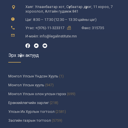
Хаяг: Улаанбаатар хот, Сүхбаатар дүүрэг, 11 хороо, 7
хороолол, Алтайн гудамж 841
Цаг: 8:30 – 17:30 (12:30 – 13:30 цайны цаг)
Утас: +(976)-11-323317
Факс: 315735
И-мэйл: info@legalinstitute.mn
Эрх зүйн актууд
Монгол Улсын Үндсэн Хууль
(1)
Монгол Улсын хууль
(947)
Монгол Улсын олон улсын гэрээ
(699)
Ерөнхийлөгчийн зарлиг
(218)
Улсын Их Хурлын тогтоол
(2581)
Засгийн газрын тогтоол
(5759)