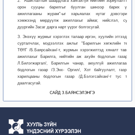
2. "Ашиглалтын шаардлага хангахгүй нийтийн зориулалттай
орон сууцны барилгыг буулган шинээр барих үйл
ажиллагааны журам"-ыг харьяалах нутаг дэвсгэрийн
хэмжээнд мөрдүүлж ажиллахыг аймаг, нийслэл, сум,
дүүргийн Засаг дарга нарт үүрэг болгосугай.
З. Энэхүү журмыг хэрэглэх талаар иргэн, хуулийн этгээдэд
сурталчлах, мэдээллэх ажлыг "Барилгын хөгжлийн төв"
ТӨҮГ /Б.Баярсайхан/-т, журмын хэрэгжилтэд хяналт тавьж
ажиллахыг Барилга, нийтийн аж ахуйн бодлогын газар /
Л.Билэгжаргал/, Барилгын чанар, аюулгүй ажиллагааны
бодлогын газар /З.Энх- Оргил/, Хот байгуулалт, газрын
харилцааны бодлогын газар /Д.Бэлэгсайхан/-т тус тус
даалгасугай.
САЙД З.БАЯНСЭЛЭНГЭ