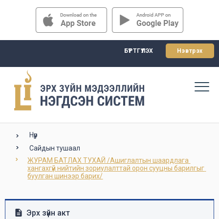
БҮРТГҮҮЛЭХ
Нэвтрэх
Нүүр
Сайдын тушаал
ЖУРАМ БАТЛАХ ТУХАЙ /Ашиглалтын шаардлага 
хангахгүй нийтийн зориулалттай орон сууцны барилгыг 
буулган шинээр барих/
Эрх зүйн акт