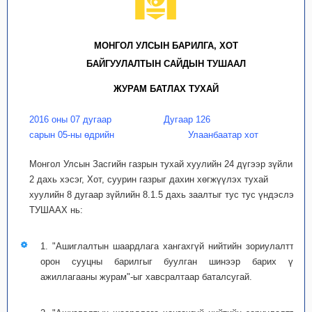
МОНГОЛ УЛСЫН БАРИЛГА, ХОТ
БАЙГУУЛАЛТЫН САЙДЫН ТУШААЛ
ЖУРАМ БАТЛАХ ТУХАЙ
2016 оны 07 дугаар
Дугаар 126
сарын 05-ны өдрийн
Улаанбаатар хот
Монгол Улсын Засгийн газрын тухай хуулийн 24 дүгээр зүйлийн
2 дахь хэсэг, Хот, суурин газрыг дахин хөгжүүлэх тухай
хуулийн 8 дугаар зүйлийн 8.1.5 дахь заалтыг тус тус үндэслэн
ТУШААХ нь:
1. "Ашиглалтын шаардлага хангахгүй нийтийн зориулалттай
орон сууцны барилгыг буулган шинээр барих үйл
ажиллагааны журам"-ыг хавсралтаар баталсугай.