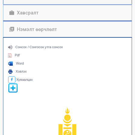
Хавсралт
Нэмэлт өөрчлөлт
Сонсох / Сонгосон утга сонсох
Pdf
Word
Хэвлэх
Хуваалцах