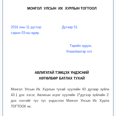
МОНГОЛ УЛСЫН ИХ ХУРЛЫН ТОГТООЛ
2016 оны 11 дүгээр
Дугаар 51
сарын 03-ны өдөр
Төрийн ордон,
Улаанбаатар хот
АВЛИГАТАЙ ТЭМЦЭХ ҮНДЭСНИЙ
ХӨТӨЛБӨР БАТЛАХ ТУХАЙ
Монгол Улсын Их Хурлын тухай хуулийн 43 дугаар зүйлийн
1
1
43.1 дэх хэсэг, Авлигын эсрэг хуулийн 2
дүгээр зүйлийн 2
.1
дэх хэсгийг тус тус үндэслэн Монгол Улсын Их Хурлаас
ТОГТООХ нь: