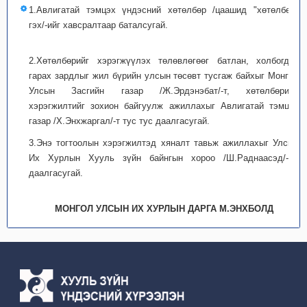
1.Авлигатай тэмцэх үндэсний хөтөлбөр /цаашид "хөтөлбөр"
гэх/-ийг хавсралтаар баталсугай.
2.Хөтөлбөрийг хэрэгжүүлэх төлөвлөгөөг батлан, холбогдон
гарах зардлыг жил бүрийн улсын төсөвт тусгаж байхыг Монгол
Улсын Засгийн газар /Ж.Эрдэнэбат/-т, хөтөлбөрийн
хэрэгжилтийг зохион байгуулж ажиллахыг Авлигатай тэмцэх
газар /Х.Энхжаргал/-т тус тус даалгасугай.
3.Энэ тогтоолын хэрэгжилтэд хяналт тавьж ажиллахыг Улсын
Их Хурлын Хууль зүйн байнгын хороо /Ш.Раднаасэд/-нд
даалгасугай.
МОНГОЛ УЛСЫН ИХ ХУРЛЫН ДАРГА М.ЭНХБОЛД