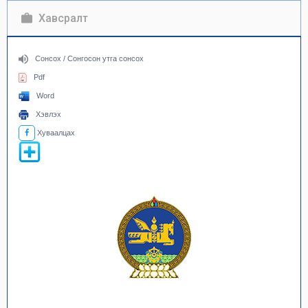
Хавсралт
Сонсох / Сонгосон утга сонсох
Pdf
Word
Хэвлэх
Хуваалцах