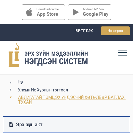
БҮРТГҮҮЛЭХ
Нэвтрэх
Нүүр
Улсын Их Хурлын тогтоол
АВЛИГАТАЙ ТЭМЦЭХ ҮНДЭСНИЙ ХӨТӨЛБӨР БАТЛАХ 
ТУХАЙ
Эрх зүйн акт