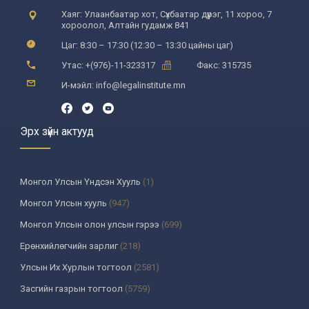
Хаяг: Улаанбаатар хот, Сүхбаатар дүүрэг, 11 хороо, 7
хороолол, Алтайн гудамж 841
Цаг: 8:30 – 17:30 (12:30 – 13:30 цайны цаг)
Утас: +(976)-11-323317
Факс: 315735
И-мэйл: info@legalinstitute.mn
Эрх зүйн актууд
Монгол Улсын Үндсэн Хууль
(1)
Монгол Улсын хууль
(947)
Монгол Улсын олон улсын гэрээ
(699)
Ерөнхийлөгчийн зарлиг
(218)
Улсын Их Хурлын тогтоол
(2581)
Засгийн газрын тогтоол
(5759)