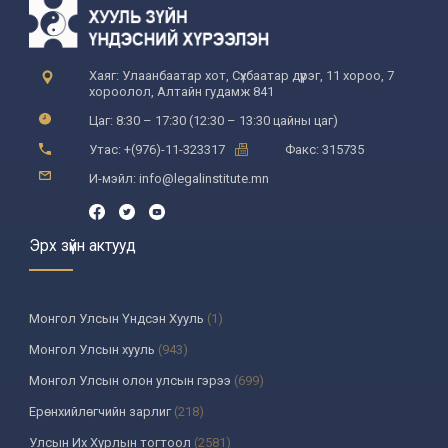
Хаяг: Улаанбаатар хот, Сүхбаатар дүүрэг, 11 хороо, 7
хороолол, Алтайн гудамж 841
Цаг: 8:30 – 17:30 (12:30 – 13:30 цайны цаг)
Утас: +(976)-11-323317
Факс: 315735
И-мэйл: info@legalinstitute.mn
Эрх зүйн актууд
Монгол Улсын Үндсэн Хууль
(1)
Монгол Улсын хууль
(943)
Монгол Улсын олон улсын гэрээ
(699)
Ерөнхийлөгчийн зарлиг
(218)
Улсын Их Хурлын тогтоол
(2581)