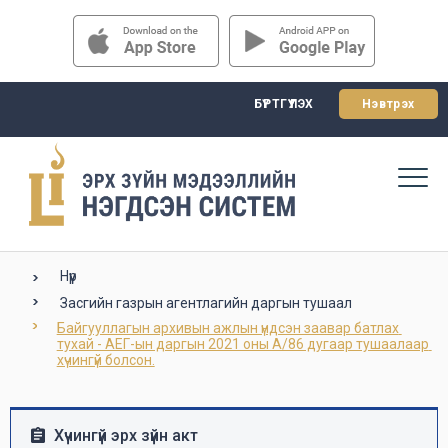
БҮРТГҮҮЛЭХ
Нэвтрэх
Нүүр
Засгийн газрын агентлагийн даргын тушаал
Байгууллагын архивын ажлын үндсэн заавар батлах 
тухай - АЕГ-ын даргын 2021 оны А/86 дугаар тушаалаар 
хүчингүй болсон.
Хүчингүй эрх зүйн акт