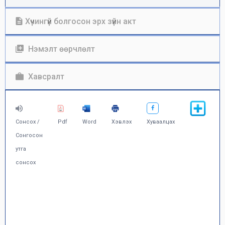
Хүчингүй болгосон эрх зүйн акт
Нэмэлт өөрчлөлт
Хавсралт
Сонсох /
Pdf
Word
Хэвлэх
Хуваалцах
Сонгосон
утга
сонсох