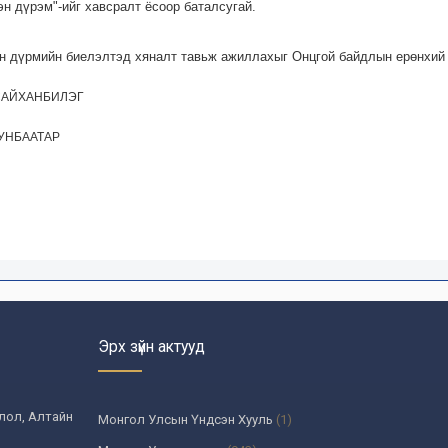
н дүрэм"-ийг хавсралт ёсоор баталсугай.
н дүрмийн биелэлтэд хяналт тавьж ажиллахыг Онцгой байдлын ерөнхий г
САЙХАНБИЛЭГ
УНБААТАР
Эрх зүйн актууд
олол, Алтайн
Монгол Улсын Үндсэн Хууль
(1)