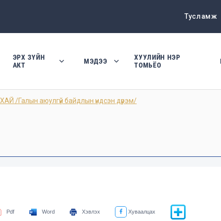
Тусламж
ЭРХ ЗҮЙН
ХУУЛИЙН НЭР
МЭДЭЭ
АКТ
ТОМЬЁО
Й /Галын аюулгүй байдлын үндсэн дүрэм/
Pdf
Word
Хэвлэх
Хуваалцах