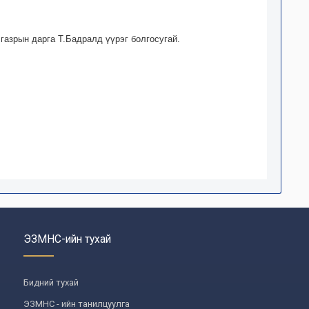
азрын дарга Т.Бадралд үүрэг болгосугай.
ЭЗМНС-ийн тухай
Бидний тухай
ЭЗМНС - ийн танилцуулга