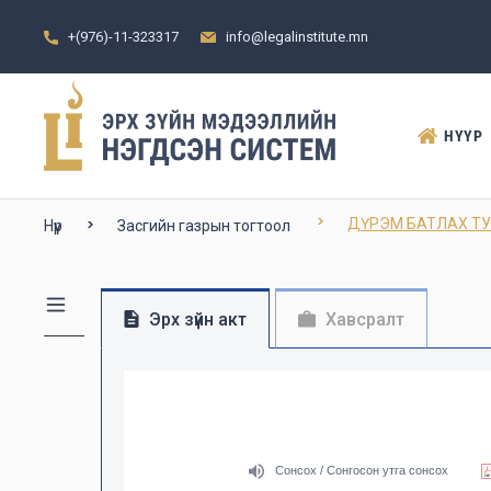
+(976)-11-323317
info@legalinstitute.mn
НҮҮР
ДҮРЭМ БАТЛАХ ТУХА
Нүүр
Засгийн газрын тогтоол
Эрх зүйн акт
Хавсралт
Сонсох / Сонгосон утга сонсох