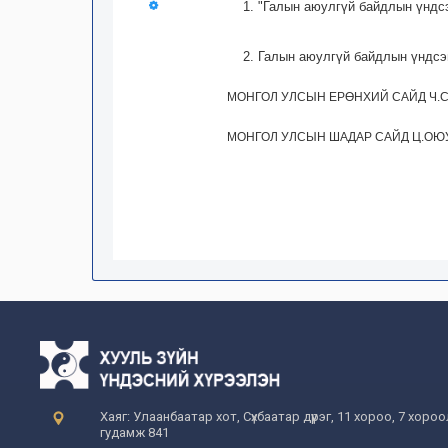
1. "Галын аюулгүй байдлын үндсэ
2. Галын аюулгүй байдлын үндсэ
МОНГОЛ УЛСЫН ЕРӨНХИЙ САЙД Ч.
МОНГОЛ УЛСЫН ШАДАР САЙД Ц.ОЮ
Хаяг: Улаанбаатар хот, Сүхбаатар дүүрэг, 11 хороо, 7 хоро
гудамж 841