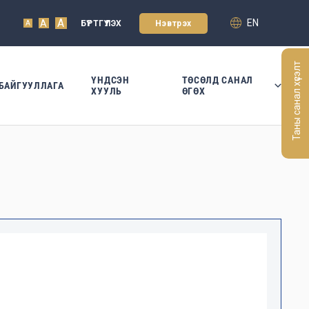
A
EN
A
БҮРТГҮҮЛЭХ
Нэвтрэх
A
Таны санал хүсэлт
ҮНДСЭН
ТӨСӨЛД САНАЛ
БАЙГУУЛЛАГА
ХУУЛЬ
ӨГӨХ