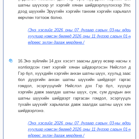
шатны шүүхээр уг хэргийг хянан шийдвэрлүүлэхээр Улсын
дээд шүүхийн Эрүүгийн хэргийн танхим хэргийн харьяаллыг
өөрчлөн тогтоож болно.
/Энэ хэсгийг 2026 оны 07 дугаар сарын 03-ны өдрийн
хуулиар нэмсэн бөгөөд 2026 оны 11 дүгээр сарын 01-ний
өдрөөс эхлэн дагаж мөрдөнө./
16.Энэ зүйлийн 14 дэх хэсэгт заасны дагуу өсвөр насны хүн
холбогдсон гэмт хэргийг хянан шйдвэрлэсэн Нийслэл дэх
Гэр бүл, хүүхдийн хэргийн анхан шатны шүүх, хуульд заасан
бол дүүргийн анхан шатны шүүхийн шийдвэрт гаргасан
гомдол, эсэргүүцлийг Нийслэл дэх Гэр бүл, хүүхдийн
хэргийн давж заалдах шатны шүүх, сум, сум дундын анхан
шатны шүүхийн шийдвэрт гаргасан гомдол, эсэргүүцлийг
тухайн шүүхийг харьяалах давж заалдах шатны шүүх хянан
шийдвэрлэнэ.
/Энэ хэсгийг 2026 оны 07 дугаар сарын 03-ны өдрийн
хуулиар нэмсэн бөгөөд 2026 оны 11 дүгээр сарын 01-ний
өдрөөс эхлэн дагаж мөрдөнө./