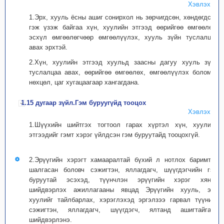
Хэвлэх
1.Эрх, хууль ёсны ашиг сонирхол нь зөрчигдсөн, хөндөгдсөн
гэж үзэж байгаа хүн, хуулийн этгээд өөрийгөө өмгөөлөх,
эсхүл өмгөөлөгчөөр өмгөөлүүлэх, хууль зүйн туслалцаа
авах эрхтэй.
2.Хүн, хуулийн этгээд хуульд заасны дагуу хууль зүйн
туслалцаа авах, өөрийгөө өмгөөлөх, өмгөөлүүлэх боломж,
нөхцөл, цаг хугацаагаар хангагдана.
1.15 дугаар зүйл.Гэм буруугүйд тооцох
Хэвлэх
1.Шүүхийн шийтгэх тогтоол гарах хүртэл хүн, хуулийн
этгээдийг гэмт хэрэг үйлдсэн гэм буруутайд тооцохгүй.
2.Эрүүгийн хэрэгт хамааралтай бүхий л нотлох баримтыг
шалгасан боловч сэжигтэн, яллагдагч, шүүгдэгчийн гэм
буруутай эсэхэд, түүнчлэн эрүүгийн хэрэг хянан
шийдвэрлэх ажиллагааны явцад Эрүүгийн хууль, энэ
хуулийг тайлбарлах, хэрэглэхэд эргэлзээ гарвал түүнийг
сэжигтэн, яллагдагч, шүүгдэгч, ялтанд ашигтайгаар
шийдвэрлэнэ.