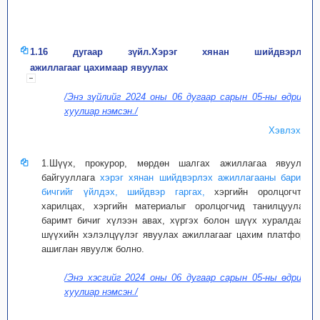
1.16 дугаар зүйл.Хэрэг хянан шийдвэрлэх
ажиллагааг цахимаар явуулах
/Энэ зүйлийг 2024 оны 06 дугаар сарын 05-ны өдрийн
хуулиар нэмсэн./
Хэвлэх
1.Шүүх, прокурор, мөрдөн шалгах ажиллагаа явуулах
байгууллага
хэрэг хянан шийдвэрлэх ажиллагааны баримт
бичгийг үйлдэх, шийдвэр гаргах,
хэргийн оролцогчтой
харилцах, хэргийн материалыг оролцогчид танилцуулах,
баримт бичиг хүлээн авах, хүргэх болон шүүх хуралдаан,
шүүхийн хэлэлцүүлэг явуулах ажиллагааг цахим платформ
ашиглан явуулж болно.
/Энэ хэсгийг 2024 оны 06 дугаар сарын 05-ны өдрийн
хуулиар нэмсэн./