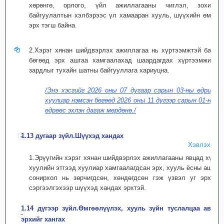
хөрөнгө, орлого, үйл ажиллагааны чиглэл, зохион
байгуулалтын хэлбэрээс үл хамааран хууль, шүүхийн өмнө
эрх тэгш байна.
2.Хэрэг хянан шийдвэрлэх ажиллагаа нь хүртээмжтэй байх
бөгөөд эрх ашгаа хамгаалахад шаардагдах хүртээмжийн
зардлыг тухайн шатны байгууллага хариуцна.
/Энэ хэсгийг 2026 оны 07 дугаар сарын 03-ны өдрийн
хуулиар нэмсэн бөгөөд 2026 оны 11 дүгээр сарын 01-ний
өдрөөс эхлэн дагаж мөрдөнө./
1.13 дугаар зүйл.Шүүхэд хандах
Хэвлэх
1.Эрүүгийн хэрэг хянан шийдвэрлэх ажиллагааны явцад хүн,
хуулийн этгээд хуулиар хамгаалагдсан эрх, хууль ёсны ашиг
сонирхол нь зөрчигдсөн, хөндөгдсөн гэж үзвэл уг эрхээ
сэргээлгэхээр шүүхэд хандах эрхтэй.
1.14 дүгээр зүйл.Өмгөөлүүлэх, хууль зүйн туслалцаа авах
эрхийг хангах