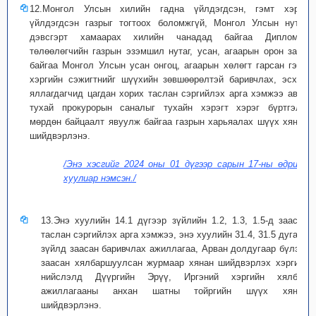
12.Монгол Улсын хилийн гадна үйлдэгдсэн, гэмт хэрэг
үйлдэгдсэн газрыг тогтоох боломжгүй, Монгол Улсын нутаг
дэвсгэрт хамаарах хилийн чанадад байгаа Дипломат
төлөөлөгчийн газрын эзэмшил нутаг, усан, агаарын орон зайд
байгаа Монгол Улсын усан онгоц, агаарын хөлөгт гарсан гэмт
хэргийн сэжигтнийг шүүхийн зөвшөөрөлтэй баривчлах, эсхүл
яллагдагчид цагдан хорих таслан сэргийлэх арга хэмжээ авах
тухай прокурорын саналыг тухайн хэрэгт хэрэг бүртгэлт,
мөрдөн байцаалт явуулж байгаа газрын харьяалах шүүх хянан
шийдвэрлэнэ.
/Энэ хэсгийг 2024 оны 01 дүгээр сарын 17-ны өдрийн
хуулиар нэмсэн./
13.Энэ хуулийн 14.1 дүгээр зүйлийн 1.2, 1.3, 1.5-д заасан
таслан сэргийлэх арга хэмжээ, энэ хуулийн 31.4, 31.5 дугаар
зүйлд заасан баривчлах ажиллагаа, Арван долдугаар бүлэгт
заасан хялбаршуулсан журмаар хянан шийдвэрлэх хэргийг
нийслэлд Дүүргийн Эрүү, Иргэний хэргийн хялбар
ажиллагааны анхан шатны тойргийн шүүх хянан
шийдвэрлэнэ.