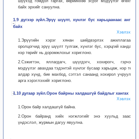
шүүхэд гомдол гаргах, өөрийнхөө эсрэг мэдүүлэг өгөхгүй
байх эрхийг сануулна.
1.9 дүгээр зүйл.Эрүү шүүлт, хүнлэг бус харьцаанаас ангид
байх
Хэвлэх
1.Эрүүгийн хэрэг хянан шийдвэрлэх ажиллагаанд
оролцогчид эрүү шүүлт тулгаж, хүнлэг бус, хэрцгий хандаж,
нэр төрийг нь доромжлохыг хориглоно.
2.Сэжигтэн, яллагдагч, шүүгдэгч, хохирогч, гэрчээс
мэдүүлэг авахдаа тэдэнтэй хүнлэг бусаар харьцаж, нэр төр,
алдар хүнд, бие махбод, сэтгэл санаанд хохирол учруулах
арга хэрэглэхийг хориглоно.
1.10 дугаар зүйл.Орон байрны халдашгүй байдлыг хангах
Хэвлэх
1.Орон байр халдашгүй байна.
2.Орон байранд хийх нэгжлэгийг энэ хуульд заасан
үндэслэл, журмын дагуу явуулна.