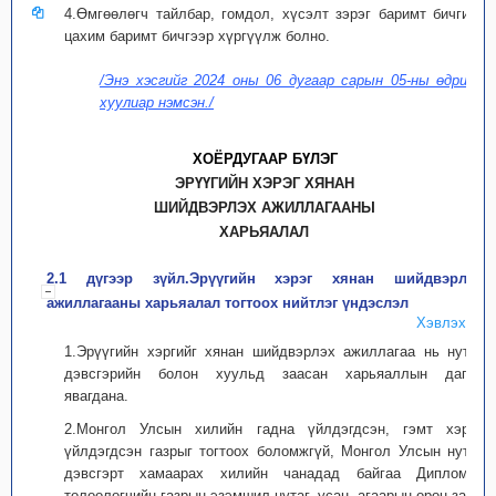
4.Өмгөөлөгч тайлбар, гомдол, хүсэлт зэрэг баримт бичгийг
цахим баримт бичгээр хүргүүлж болно.
/Энэ хэсгийг 2024 оны 06 дугаар сарын 05-ны өдрийн
хуулиар нэмсэн./
ХОЁРДУГААР БҮЛЭГ
ЭРҮҮГИЙН ХЭРЭГ ХЯНАН
ШИЙДВЭРЛЭХ АЖИЛЛАГААНЫ
ХАРЬЯАЛАЛ
2.1 дүгээр зүйл.Эрүүгийн хэрэг хянан шийдвэрлэх
ажиллагааны харьяалал тогтоох нийтлэг үндэслэл
Хэвлэх
1.Эрүүгийн хэргийг хянан шийдвэрлэх ажиллагаа нь нутаг
дэвсгэрийн болон хуульд заасан харьяаллын дагуу
явагдана.
2.Монгол Улсын хилийн гадна үйлдэгдсэн, гэмт хэрэг
үйлдэгдсэн газрыг тогтоох боломжгүй, Монгол Улсын нутаг
дэвсгэрт хамаарах хилийн чанадад байгаа Дипломат
төлөөлөгчийн газрын эзэмшил нутаг, усан, агаарын орон зайд