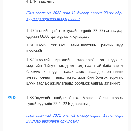
4.1.4-т заасныг;
/Энэ заалтыг 2022 оны 12 дугаар сарын 23-ны өдрийн
хуулиар өөрчлөн найруулсан./
1.30."шөнийн цаг" гэж тухайн өдрийн 22.00 цагаас дараа
өдрийн 06.00 цаг хүртэлх хугацааг;
1.31."шүүгч" гэж бүх шатны шүүхийн Ерөнхий шүүгч,
шүүгчийг;
1.32."шүүхийн иргэдийн төлөөлөгч" гэж шүүх эрх
мэдлийн байгууллагад ил тод, нээлттэй байх зарчмыг
бэхжүүлэх, шүүн таслах ажиллагаанд олон нийтийн
зүгээс хяналт тавих тогтолцоог бий болгох зорилгоор
шүүн таслах ажиллагаанд оролцож байгаа иргэнийг;
1.33.“шүүхийн шийдвэр” гэж Монгол Улсын шүүхийн
тухай хуулийн 22.4, 22.5-д заасныг;
/Энэ заалтад 2021 оны 01 дүгээр сарын 15-ны өдрийн
хуулиар өөрчлөлт оруулсан./