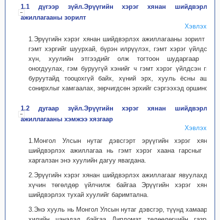
1.1 дүгээр зүйл.Эрүүгийн хэрэг хянан шийдвэрлэх
ажиллагааны зорилт
Хэвлэх
1.Эрүүгийн хэрэг хянан шийдвэрлэх ажиллагааны зорилт нь
гэмт хэргийг шуурхай, бүрэн илрүүлэх, гэмт хэрэг үйлдсэн
хүн, хуулийн этгээдийг олж тогтоон шударгаар ял
оногдуулах, гэм буруугүй хэнийг ч гэмт хэрэг үйлдсэн гэм
буруутайд тооцохгүй байх, хүний эрх, хууль ёсны ашиг
сонирхлыг хамгаалах, зөрчигдсөн эрхийг сэргээхэд оршино.
1.2 дугаар зүйл.Эрүүгийн хэрэг хянан шийдвэрлэх
ажиллагааны хэмжээ хязгаар
Хэвлэх
1.Монгол Улсын нутаг дэвсгэрт эрүүгийн хэрэг хянан
шийдвэрлэх ажиллагаа нь гэмт хэрэг хаана гарсныг үл
харгалзан энэ хуулийн дагуу явагдана.
2.Эрүүгийн хэрэг хянан шийдвэрлэх ажиллагааг явуулахдаа
хүчин төгөлдөр үйлчилж байгаа Эрүүгийн хэрэг хянан
шийдвэрлэх тухай хуулийг баримтална.
3.Энэ хууль нь Монгол Улсын нутаг дэвсгэр, түүнд хамаарах
хилийн чанадад байгаа Дипломат төлөөлөгчийн газрын