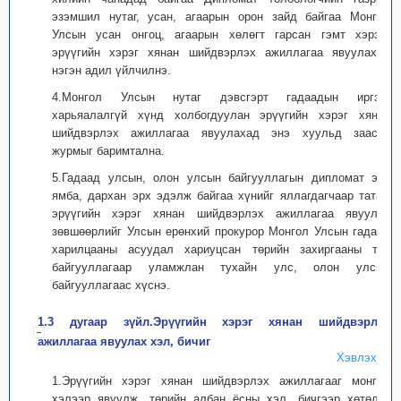
эзэмшил нутаг, усан, агаарын орон зайд байгаа Монгол
Улсын усан онгоц, агаарын хөлөгт гарсан гэмт хэрэгт
эрүүгийн хэрэг хянан шийдвэрлэх ажиллагаа явуулахад
нэгэн адил үйлчилнэ.
4.Монгол Улсын нутаг дэвсгэрт гадаадын иргэн,
харьяалалгүй хүнд холбогдуулан эрүүгийн хэрэг хянан
шийдвэрлэх ажиллагаа явуулахад энэ хуульд заасан
журмыг баримтална.
5.Гадаад улсын, олон улсын байгууллагын дипломат эрх
ямба, дархан эрх эдэлж байгаа хүнийг яллагдагчаар татаж
эрүүгийн хэрэг хянан шийдвэрлэх ажиллагаа явуулах
зөвшөөрлийг Улсын ерөнхий прокурор Монгол Улсын гадаад
харилцааны асуудал хариуцсан төрийн захиргааны төв
байгууллагаар уламжлан тухайн улс, олон улсын
байгууллагаас хүснэ.
1.3 дугаар зүйл.Эрүүгийн хэрэг хянан шийдвэрлэх
ажиллагаа явуулах хэл, бичиг
Хэвлэх
1.Эрүүгийн хэрэг хянан шийдвэрлэх ажиллагааг монгол
хэлээр явуулж, төрийн албан ёсны хэл, бичгээр хөтөлж,