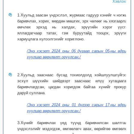
Хэвлэх
1.Хуульд заасан үндэслэл, журмаас гадуур хэнийг ч нэгжих,
баривчлах, хорих, мөрдөн мөшгих, эрх чөлөөг нь хязгаарлах,
өмчлөх эрхэд нь халдах, эрүүгийн хэрэг үүсгэж
яллагдагчаар татах, гэм буруутайд тооцох, эрүүгийн
хариуцлага хүлээлгэхийг хориглоно.
/Энэ хэсэгт 2024 оны 06 дугаар сарын 05-ны өдрийн
хуулиар өөрчлөлт оруулсан./
2.Хуульд зааснаас бусад тохиолдолд хойшлуулшгүйгээр,
эсхүл шүүхийн шийдвэрт зааснаас илүү хугацаагаар
баривчлагдсан, цагдан хоригдож байгаа хүнийг прокурор
даруй суллана.
/Энэ хэсэгт 2024 оны 01 дүгээр сарын 17-ны өдрийн
хуулиар өөрчлөлт оруулсан./
3.Хүнийг баривчлах үед түүнд баривчилсан шалтгаан,
үндэслэлийг мэдэгдэж, өмгөөлөгч авах, өөрийгөө өмгөөлөх,