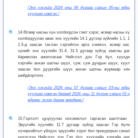
/Энэ хэсгийг 2024 оны 06 дугаар сарын 05-ны өдрийн
хуулиар нэмсэн./
14.Өсвөр насны хүн холбогдсон гэмт хэрэг, өсвөр насны хүнд
холбогдуулан авах энэ хуулийн 14.1 дүгээр зүйлийн 1.1, 1.3,
1.5-д заасан таслан сэргийлэх арга хэмжээ, өсвөр насны
хүнийг энэ хуулийн 31.4, 31.5 дугаар зүйлд заасны дагуу
баривчлах ажиллагааг Нийслэл дэх Гэр бүл, хүүхдийн
хэргийн анхан шатны шүүх, сум, сум дундын шүүх, хуульд
заасан бол дүүргийн шүүх анхан шатны журмаар хянан
шийдвэрлэнэ.
/Энэ хэсгийг 2026 оны 07 дугаар сарын 03-ны өдрийн
хуулиар нэмсэн бөгөөд 2026 оны 11 дүгээр сарын 01-ний
өдрөөс эхлэн дагаж мөрдөнө./
15.Гэрлэлт цуцлуулах нэхэмжлэл гаргасан шалтгаан нь
Эрүүгийн хуулийн 11.7 дугаар зүйлд заасан Гэр бүлийн
хүчирхийлэл үйлдэх эрүүгийн хэрэг бол прокурорын саналыг
үндэслэн Нийслэл дэх Гэр бүл, хүүхдийн хэргийн анхан