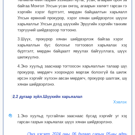
байгаа Монгол Улсын усан онгоц, агаарын хөлөгт гарсан гэмт
хэргийн хэрэг бүртгэлт, мөрдөн байцаалтын харьяаллыг
Улсын ерөнхий прокурор, хэрэг хянан шийдвэрлэх шүүхийн
харьяаллыг Улсын дээд шүүхийн Эрүүгийн хэргийн танхимын
тэргүүний шийдвэрээр тогтооно.
3.Шүүх, прокурор хянан шийдвэрлэж байгаа хэрэг нь
харьяаллын бус болохыг тогтоовол харьяалах хэрэг
бүртгэлт, мөрдөн байцаалт явуулах байгууллага, шүүхэд
шилжүүлнэ.
4.Энэ хуульд зааснаар тогтоосон харьяаллын талаар шүүх,
прокурор, мөрдөгч хоорондоо маргаж болохгүй ба шилжиж
ирсэн хэргийг хүлээн авсан мөрдөгч, прокурор шалгаж, шүүх
хянан шийдвэрлэнэ.
2.2 дугаар зүйл.Шүүхийн харьяалал
Хэвлэх
1.Энэ хуульд тусгайлан зааснаас бусад хэргийг уг хэрэг
гарсан газрын харьяалах шүүх хянан шийдвэрлэнэ.
/Энэ хэсэгт 2024 оны 06 дугаар сарын 05-ны өдрийн