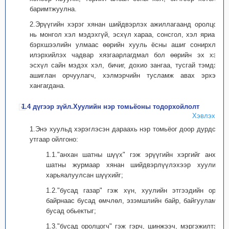
баримтжуулна.
2.Эрүүгийн хэрэг хянан шийдвэрлэх ажиллагаанд оролцогч
нь монгол хэл мэдэхгүй, эсхүл хараа, сонсгол, хэл ярианы
бэрхшээлийн улмаас өөрийн хууль ёсны ашиг сонирхлоо
илэрхийлэх чадвар хязгаарлагдмал бол өөрийн эх хэл,
эсхүл сайн мэдэх хэл, бичиг, дохио зангаа, тусгай тэмдэгт
ашиглан орчуулагч, хэлмэрчийн тусламж авах эрхээр
хангагдана.
1.4 дүгээр зүйл.Хуулийн нэр томьёоны тодорхойлолт
Хэвлэх
1.Энэ хуульд хэрэглэсэн дараахь нэр томьёог доор дурдсан
утгаар ойлгоно:
1.1."анхан шатны шүүх" гэж эрүүгийн хэргийг анхан
шатны журмаар хянан шийдвэрлүүлэхээр хуулиар
харьяалуулсан шүүхийг;
1.2."бусад газар" гэж хүн, хуулийн этгээдийн орон
байрнаас бусад өмчлөл, эзэмшлийн байр, байгууламж,
бусад обьектыг;
1.3."бусад оролцогч" гэж гэрч, шинжээч, мэргэжилтэн,