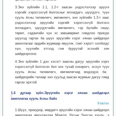
3.Энэ зүйлийн 1.1, 1.2-т заасан үндэслэлээр эрүүгийн
хэргийг хэрэгсэхгүй болгосныг яллагдагч, шүүгдэгч, түүний
хууль ёсны төлөөлөгч, өмгөөлөгч, энэ зүйлийн 1.3-т заасан
үндэслэлээр эрүүгийн хэргийг хэрэгсэхгүй болгосныг
яллагдагч, шүүгдэгчийн өмгөөлөгч, гэр бүлийн гишүүн,
төрөл, садангийн хүн эс зөвшөөрвөл гомдлоо прокурор,
шүүхэд гаргах ба шүүх эрүүгийн хэрэг хянан шийдвэрлэх
ажиллагааг ердийн журмаар явуулж, гэмт хэрэгт холбогдсон
хүн, хуулийн этгээд гэм буруутай эсэхийг хянан
шийдвэрлэнэ.
4.Энэ зүйлийн 1 дэх хэсэгт заасны дагуу эрүүгийн хэргийг
хэрэгсэхгүй болгосон бол энэ тухай хохирогч, эсхүл түүний
хууль ёсны төлөөлөгч, өмгөөлөгчид мэдэгдэх ба уг
шийдвэрийн талаар энэ хуульд заасан журмын дагуу гомдол
гаргах эрхтэй.
1.6 дугаар зүйл.Эрүүгийн хэрэг хянан шийдвэрлэх
ажиллагаа хууль ёсны байх
Хэвлэх
1.Шүүх, прокурор, мөрдөгч эрүүгийн хэрэг хянан шийдвэрлэх
ажиллагаа явуулахдаа Монгол Улсын Үндсэн хууль, энэ