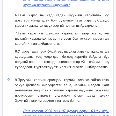
хуулиар өөрчлөлт оруулсан./
6.Гэмт хэрэг нь хэд хэдэн шүүхийн харьяалах нутаг
дэвсгэрт үйлдэгдсэн бол сүүлчийн гэмт хэрэг үйлдэгдсэн
газрын харьяалах шүүх хэргийг хянан шийдвэрлэнэ.
7.Гэмт хэрэг нэг шүүхийн харьяалах газар эхэлж, нөгөө
шүүхийн харьяалах газарт төгссөн бол төгссөн газрын шүүх
хэргийг хянан шийдвэрлэнэ.
8.Уг хэрэг адил эрх бүхий өөр шүүхэд харьяалагдах нь шүүх
хуралдааны үед мэдэгдсэн бөгөөд хэргийн байдлыг бүрэн
бодитойгоор тогтооход нөлөөлөхөөргүй байвал шүүх
хуралдааныг үргэлжлүүлж, хэргийг эцэслэн шийдвэрлэнэ.
9.Эрүүгийн хэргийн оролцогч, гэрчийн олонхи байгаа газарт,
эсхүл дагнасан чиг үүрэгтэй алба, нэгжийн мөрдөн шалгах
ажиллагаа явуулсан эрүүгийн хэргийн шүүхийн харьяаллыг
прокурорын саналыг үндэслэн Улсын дээд шүүхийн
Эрүүгийн танхим өөрчлөн тогтоож болно.
/Энэ хэсэгт 2026 оны 07 дугаар сарын 03-ны өдрийн