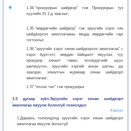
1.34."прокурорын шийдвэр" гэж Прокурорын тухай
хуулийн 31.1-д заасныг;
1.35."мөрдөгчийн шийдвэр" гэж эрүүгийн хэрэг хянан
шийдвэрлэх ажиллагааны явцад мөрдөгчийн гаргах
тогтоолыг;
1.36."эрүүгийн хэрэг хянан шийдвэрлэх ажиллагаа" гэж
хэрэг бүртгэлт, мөрдөн байцаалт явуулах, түүнд
прокурор хяналт тавих, яллагдагчийг шүүхэд
шилжүүлэх, эрүүгийн хэргийг анхан шатны, давж
заалдах, хяналтын журмаар хянан шийдвэрлэх
ажиллагааг;
1.37."яллах тал" гэж прокурорыг.
1.5 дугаар зүйл.Эрүүгийн хэрэг хянан шийдвэрлэх
ажиллагаа явуулж болохгүй тохиолдол
Хэвлэх
1.Дараахь тохиолдолд эрүүгийн хэрэг хянан шийдвэрлэх
ажиллагаа явуулж болохгүй: