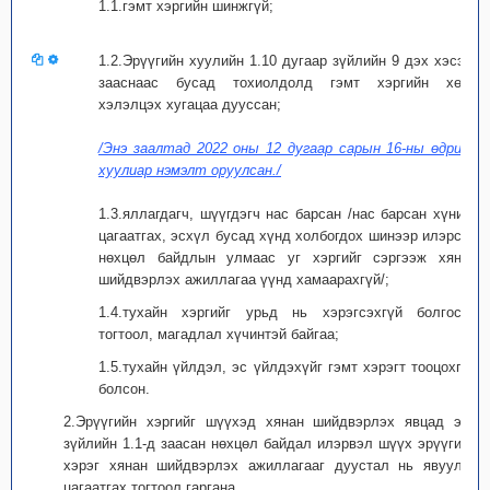
1.1.гэмт хэргийн шинжгүй;
1.2.Эрүүгийн хуулийн 1.10 дугаар зүйлийн 9 дэх хэсэгт
зааснаас бусад тохиолдолд гэмт хэргийн хөөн
хэлэлцэх хугацаа дууссан;
/Энэ заалтад 2022 оны 12 дугаар сарын 16-ны өдрийн
хуулиар нэмэлт оруулсан./
1.3.яллагдагч, шүүгдэгч нас барсан /нас барсан хүнийг
цагаатгах, эсхүл бусад хүнд холбогдох шинээр илэрсэн
нөхцөл байдлын улмаас уг хэргийг сэргээж хянан
шийдвэрлэх ажиллагаа үүнд хамаарахгүй/;
1.4.тухайн хэргийг урьд нь хэрэгсэхгүй болгосон
тогтоол, магадлал хүчинтэй байгаа;
1.5.тухайн үйлдэл, эс үйлдэхүйг гэмт хэрэгт тооцохгүй
болсон.
2.Эрүүгийн хэргийг шүүхэд хянан шийдвэрлэх явцад энэ
зүйлийн 1.1-д заасан нөхцөл байдал илэрвэл шүүх эрүүгийн
хэрэг хянан шийдвэрлэх ажиллагааг дуустал нь явуулж,
цагаатгах тогтоол гаргана.