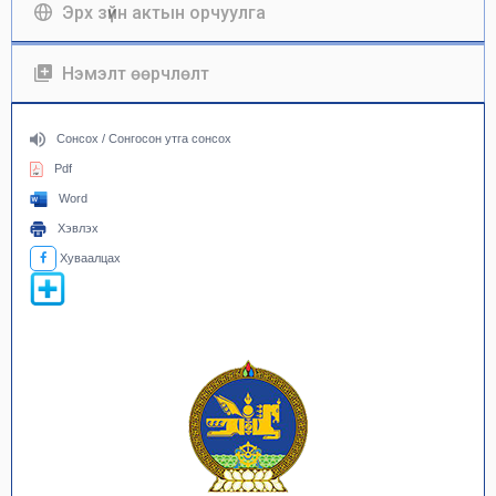
Эрх зүйн актын орчуулга
Нэмэлт өөрчлөлт
Сонсох / Сонгосон утга сонсох
Pdf
Word
Хэвлэх
Хуваалцах