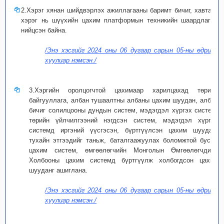
2.Хэрэг хянан шийдвэрлэх ажиллагааны баримт бичиг, хавтаст
хэрэг нь шүүхийн
цахим платформын техникийн шаардлагад
нийцсэн байна.
/Энэ хэсгийг 2024 оны 06 дугаар сарын 05-ны өдрийн
хуулиар нэмсэн./
3.Хэргийн оролцогчтой цахимаар харилцахад төрийн
байгууллага, албан тушаалтны албаны цахим шуудан, албан
бичиг солилцооны дундын систем, мэдэгдэл хүргэх систем,
төрийн үйлчилгээний нэгдсэн систем, мэдэгдэл хүргэх
системд иргэний үүсгэсэн, бүртгүүлсэн цахим шуудан,
тухайн этгээдийг таньж, баталгаажуулах боломжтой бусад
цахим систем, өмгөөлөгчийн Монголын Өмгөөлөгчдийн
Холбооны цахим системд бүртгүүлж холбогдсон цахим
шууданг ашиглана.
/Энэ хэсгийг 2024 оны 06 дугаар сарын 05-ны өдрийн
хуулиар нэмсэн./