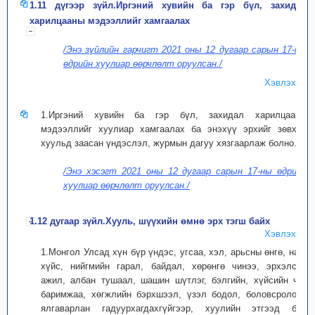
1.11 дүгээр зүйл.Иргэний хувийн ба гэр бүл, захидал
харилцааны мэдээллийг хамгаалах
/Энэ зүйлийн гарчигт 2021 оны 12 дугаар сарын 17-ны
өдрийн хуулиар өөрчлөлт оруулсан./
Хэвлэх
1.Иргэний хувийн ба гэр бүл, захидал харилцааны
мэдээллийг хуулиар хамгаалах ба энэхүү эрхийг зөвхөн
хуульд заасан үндэслэл, журмын дагуу хязгаарлаж болно.
/Энэ хэсэгт 2021 оны 12 дугаар сарын 17-ны өдрийн
хуулиар өөрчлөлт оруулсан./
1.12 дугаар зүйл.Хууль, шүүхийн өмнө эрх тэгш байх
Хэвлэх
1.Монгол Улсад хүн бүр үндэс, угсаа, хэл, арьсны өнгө, нас,
хүйс, нийгмийн гарал, байдал, хөрөнгө чинээ, эрхэлсэн
ажил, албан тушаал, шашин шүтлэг, бэлгийн, хүйсийн чиг
баримжаа, хөгжлийн бэрхшээл, үзэл бодол, боловсролоор
ялгаварлан гадуурхагдахгүйгээр, хуулийн этгээд бүр