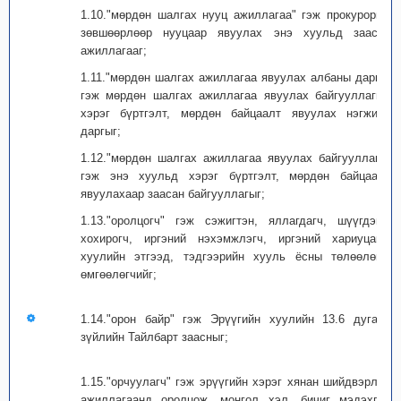
1.10."мөрдөн шалгах нууц ажиллагаа" гэж прокурорын
зөвшөөрлөөр нууцаар явуулах энэ хуульд заасан
ажиллагааг;
1.11."мөрдөн шалгах ажиллагаа явуулах албаны дарга"
гэж мөрдөн шалгах ажиллагаа явуулах байгууллагын
хэрэг бүртгэлт, мөрдөн байцаалт явуулах нэгжийн
даргыг;
1.12."мөрдөн шалгах ажиллагаа явуулах байгууллага"
гэж энэ хуульд хэрэг бүртгэлт, мөрдөн байцаалт
явуулахаар заасан байгууллагыг;
1.13."оролцогч" гэж сэжигтэн, яллагдагч, шүүгдэгч,
хохирогч, иргэний нэхэмжлэгч, иргэний хариуцагч,
хуулийн этгээд, тэдгээрийн хууль ёсны төлөөлөгч,
өмгөөлөгчийг;
1.14."орон байр" гэж Эрүүгийн хуулийн 13.6 дугаар
зүйлийн Тайлбарт заасныг;
1.15."орчуулагч" гэж эрүүгийн хэрэг хянан шийдвэрлэх
ажиллагаанд оролцож, монгол хэл, бичиг мэдэхгүй