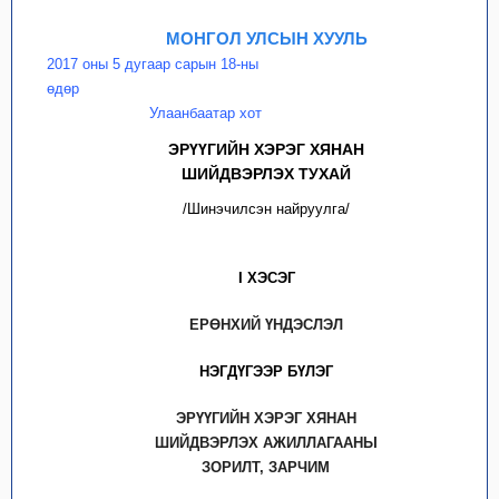
МОНГОЛ УЛСЫН ХУУЛЬ
2017 оны 5 дугаар сарын 18-ны
өдөр
Улаанбаатар хот
ЭРҮҮГИЙН ХЭРЭГ ХЯНАН
ШИЙДВЭРЛЭХ ТУХАЙ
/Шинэчилсэн найруулга/
I ХЭСЭГ
ЕРӨНХИЙ ҮНДЭСЛЭЛ
НЭГДҮГЭЭР БҮЛЭГ
ЭРҮҮГИЙН ХЭРЭГ ХЯНАН
ШИЙДВЭРЛЭХ АЖИЛЛАГААНЫ
ЗОРИЛТ, ЗАРЧИМ