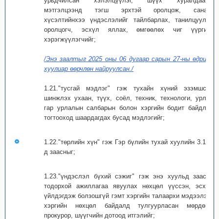
урьдчилсан хэлэлцүүлэг, шүүх хуралдааны
мэтгэлцээнд тэгш эрхтэй оролцож, санал,
хүсэлтийнхээ үндэслэлийг тайлбарлах, танилцуулах
оролцогч, эсхүл яллах, өмгөөлөх чиг үүргийг
хэрэгжүүлэгчийг;
/Энэ заалтыг 2025 оны 06 дугаар сарын 27-ны өдрийн
хуулиар өөрчлөн найруулсан./
1.21."тусгай мэдлэг" гэж тухайн хүний эзэмшсэн
шинжлэх ухаан, түүх, соёл, техник, технологи, урлаг,
гар урлалын салбарын болон хэргийн бодит байдлыг
тогтооход шаардагдах бусад мэдлэгийг;
1.22."төрлийн хүн" гэж Гэр бүлийн тухай хуулийн 3.1.5-
д заасныг;
1.23."үндэслэл бүхий сэжиг" гэж энэ хуульд заасан
тодорхой ажиллагаа явуулах нөхцөл үүссэн, эсхүл
үйлдэгдэж болзошгүй гэмт хэргийн талаархи мэдээлэл,
хэргийн нөхцөл байдалд тулгуурласан мөрдөгч,
прокурор, шүүгчийн дотоод итгэлийг;