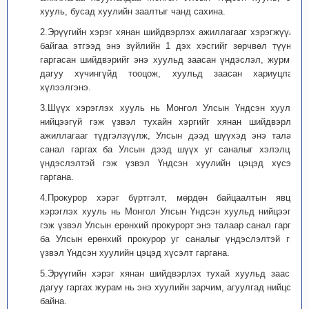
хууль, бусад хуулийн заалтыг чанд сахина.
2.Эрүүгийн хэрэг хянан шийдвэрлэх ажиллагааг хэрэгжүүлж
байгаа этгээд энэ зүйлийн 1 дэх хэсгийг зөрчвөл түүний
гаргасан шийдвэрийг энэ хуульд заасан үндэслэл, журмын
дагуу хүчингүйд тооцож, хуульд заасан хариуцлага
хүлээлгэнэ.
3.Шүүх хэрэглэх хууль нь Монгол Улсын Үндсэн хуульд
нийцээгүй гэж үзвэл тухайн хэргийг хянан шийдвэрлэх
ажиллагааг түдгэлзүүлж, Улсын дээд шүүхэд энэ талаар
санал гаргах ба Улсын дээд шүүх уг саналыг хэлэлцэж
үндэслэлтэй гэж үзвэл Үндсэн хуулийн цэцэд хүсэлт
гаргана.
4.Прокурор хэрэг бүртгэлт, мөрдөн байцаалтын явцад
хэрэглэх хууль нь Монгол Улсын Үндсэн хуульд нийцээгүй
гэж үзвэл Улсын ерөнхий прокурорт энэ талаар санал гаргах
ба Улсын ерөнхий прокурор уг саналыг үндэслэлтэй гэж
үзвэл Үндсэн хуулийн цэцэд хүсэлт гаргана.
5.Эрүүгийн хэрэг хянан шийдвэрлэх тухай хуульд заасны
дагуу гаргах журам нь энэ хуулийн зарчим, агуулгад нийцсэн
байна.