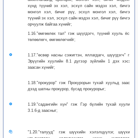
хүнд түүний эх хэл, эсхүл сайн мэдэх хэл, бичгээс
монгол хэл, бичиг рүү, эсхүл монгол хэл, бичгээс
түүний эх хэл, эсхүл сайн мэдэх хэл, бичиг рүү бичгээр
орчуулж байгаа хүнийг;
1.16."өмгөөлөх тал" гэж шүүгдэгч, түүний хууль ёсны
төлөөлөгч, өмгөөлөгчийг;
1.17."өсвөр насны сэжигтэн, яллагдагч, шүүгдэгч" гэж
Эрүүгийн хуулийн 8.1 дүгээр зүйлийн 1 дэх хэсэгт
заасан хүнийг;
1.18."прокурор" гэж Прокурорын тухай хуульд заасан
дээд шатны прокурор, бусад прокурорыг;
1.19."садангийн хүн" гэж Гэр бүлийн тухай хуулийн
3.1.6-д заасныг;
"1.20."талууд" гэж шүүхийн хэлэлцүүлэг, шүүхийн