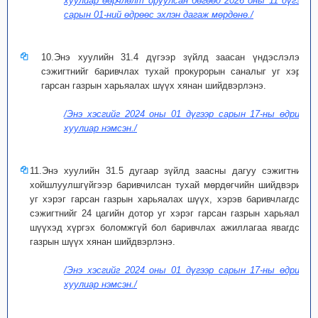
хуулиар өөрчлөлт оруулсан бөгөөд 2026 оны 11 дүгээр
сарын 01-ний өдрөөс эхлэн дагаж мөрдөнө./
10.Энэ хуулийн 31.4 дүгээр зүйлд заасан үндэслэлээр
сэжигтнийг баривчлах тухай прокурорын саналыг уг хэрэг
гарсан газрын харьяалах шүүх хянан шийдвэрлэнэ.
/Энэ хэсгийг 2024 оны 01 дүгээр сарын 17-ны өдрийн
хуулиар нэмсэн./
11.Энэ хуулийн 31.5 дугаар зүйлд заасны дагуу сэжигтнийг
хойшлуулшгүйгээр баривчилсан тухай мөрдөгчийн шийдвэрийг
уг хэрэг гарсан газрын харьяалах шүүх, хэрэв баривчлагдсан
сэжигтнийг 24 цагийн дотор уг хэрэг гарсан газрын харьяалах
шүүхэд хүргэх боломжгүй бол баривчлах ажиллагаа явагдсан
газрын шүүх хянан шийдвэрлэнэ.
/Энэ хэсгийг 2024 оны 01 дүгээр сарын 17-ны өдрийн
хуулиар нэмсэн./