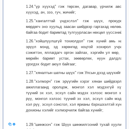
1.24."үр хүүхэд" гэж төрсөн, дагавар, үрчилж авсан
хүүхэд, ач, зээ, гуч, жичийг;
1.25."хангалттай үндэслэл" гэж шүүх, прокурор,
мөрдөгч энэ хуульд заасан шийдвэр гаргахад нөлөөлж
байгаа бодит баримтад тулгуурласан нөхцөл үүссэнийг;
1.26."хойшлуулшгүй тохиолдол" гэж хүний амь нас,
эрүүл мэнд, эд хөрөнгөд ноцтой хохирол учрах,
сэжигтэн, яллагдагч оргон зайлах, хэргийн ул мөр, эд
мөрийн баримт устах, зөөвөрлөх, нуун далдлах,
үрэгдэх бодит аюул байгааг;
1.27."хяналтын шатны шүүх" гэж Улсын дээд шүүхийг;
1.28."хэлмэрч" гэж эрүүгийн хэрэг хянан шийдвэрлэх
ажиллагаанд оролцож, монгол хэл мэдэхгүй хүнд
түүний эх хэл, эсхүл сайн мэдэх хэлээс монгол хэл
рүү, монгол хэлээс түүний эх хэл, эсхүл сайн мэдэх
хэл рүү, эсхүл сонсгол, хэл ярианы бэрхшээлтэй хүний
дохионы хэлийг хэлмэрчилж байгаа хүнийг;
1.29.“шинжээч” гэж Шүүх шинжилгээний тухай хуулийн