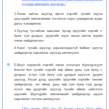
хуулиар өөрчлөлт оруулсан./
2.Анхан шатны шүүхэд ирсэн хэргийг тухайн шүүхийн
шүүгчдийн зөвлөгөөнөөс тогтоосон хэрэг хуваарилах журмын
дагуу хуваарилна.
3.Хуульд тусгайлан зааснаас бусад эрүүгийн хэргийг сум
буюу сум дундын, дүүргийн шүүх анхан шатны журмаар
хянан шийдвэрлэнэ.
4.Хэрэг тухайн шүүхэд харьяалагдахгүй байвал шүүгчийн
шийдвэрээр харьяалах шүүхэд шилжүүлнэ.
5.Шүүх тодорхой хэргийг хянан хэлэлцэх бүрэлдэхүүнгүй
болсон бол тухайн хэргийг өөр аймаг дахь сум буюу сум
дундын, эсхүл сум буюу сум дундын шүүхээс дүүргийн
шүүхэд Улсын дээд шүүхийн эрүүгийн хэргийн танхимын
шийдвэрээр, нэг аймаг дахь өөр сум буюу сум дундын,
эсхүл өөр дүүргийн шүүхэд тухайн аймаг, нийслэлийн
шүүхийн Шүүгчдийн зөвлөгөөний шийдвэрээр шүүхийн
харьяалал тогтоон шилжүүлнэ.
/Энэ хэсэгт 2021 оны 01 дүгээр сарын 15-ны өдрийн