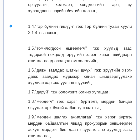
орчуулагч, хэлмэрч, хөндлөнгийн гэрч, шүүх
хуралдааны нарийн бичгийн даргыг;
1.4."гэр бүлийн гишүүн" гэж Гэр бүлийн тухай хуулийн
3.1.4-т заасныг;
1.5."томилогдсон өмгөөлөгч" гэж хуульд заасан
тодорхой нөхцөлд эрүүгийн хэрэг хянан шийдвэрлэх
ажиллагаанд оролцох өмгөөлөгчийг;
1.6."давж заалдах шатны шүүх" гэж эрүүгийн хэргийг
давж заалдах журмаар хянан шийдвэрлүүлэхээр
хуулиар харьяалуулсан шүүхийг;
1.7."даруй" гэж боломжит богино хугацааг;
1.8."мөрдөгч" гэж хэрэг бүртгэлт, мөрдөн байцаалт
явуулах эрх бүхий албан тушаалтныг;
1.9."мөрдөн шалгах ажиллагаа" гэж хэрэг бүртгэлт,
мөрдөн байцаалтын явцад прокурорын зөвшөөрлөөр,
эсхүл мөрдөгч бие даан явуулах энэ хуульд заасан
ажиллагааг;