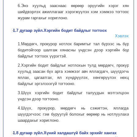
6.Энэ хуульд зааснаас өөрөөр эрүүгийн хэрэг хянан
шийдвэрлэх ажиллагааг хэрэгжүүлэх хэм хэмжээ тогтоосон
журам гаргахыг хориглоно.
1.7 дугаар зүйл.Хэргийн бодит байдлыг тогтоох
Хэвлэх
1.Мөрдөгч, прокурор нотлох баримтыг тал бүрээс нь бүрэн
бодитойгоор шалгаж хянасны үндсэн дээр хэргийн бодит
байдлыг тогтоох үүрэгтэй.
2.Хэргийн бодит байдлыг нотлохын тулд мөрдөгч, прокурор
хуульд заасан бүх арга хэмжээг авч яллагдагч, шүүгдэгчийг
яллах, цагаатгах, ял хүндрүүлэх, хөнгөрүүлэх нөхцөл
байдлыг эргэлзээгүй тогтооно.
3.Шүүх хэргийн бодит байдлыг талуудын мэтгэлцээний
үндсэн дээр тогтооно.
4.Шүүх, прокурор, мөрдөгч нь сэжигтэн, яллагдагч,
шүүгдэгчээс гэм буруугүй болохыг өөрөөр нь нотлуулахаар
шаардахыг хориглоно.
1.8 дугаар зүйл.Хүний халдашгүй байх эрхийг хангах