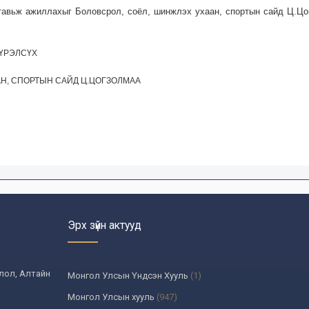
тавьж ажиллахыг Боловсрол, соёл, шинжлэх ухаан, спортын сайд Ц.Цо
ХҮРЭЛСҮХ
Н, СПОРТЫН САЙД Ц.ЦОГЗОЛМАА
Эрх зүйн актууд
олол, Алтайн
Монгол Улсын Үндсэн Хууль
(1)
Монгол Улсын хууль
(947)