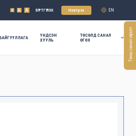
A
EN
A
БҮРТГҮҮЛЭХ
Нэвтрэх
A
Таны санал хүсэлт
ҮНДСЭН
ТӨСӨЛД САНАЛ
БАЙГУУЛЛАГА
ХУУЛЬ
ӨГӨХ