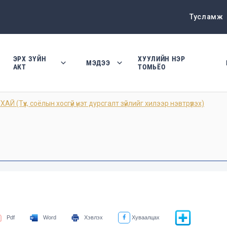
Тусламж
ЭРХ ЗҮЙН
ХУУЛИЙН НЭР
МЭДЭЭ
АКТ
ТОМЬЁО
(Түүх, соёлын хосгүй үнэт дурсгалт зүйлийг хилээр нэвтрүүлэх)
Pdf
Word
Хэвлэх
Хуваалцах