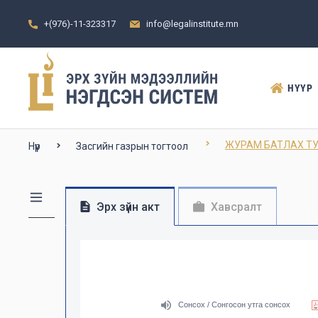
+(976)-11-323317
info@legalinstitute.mn
НҮҮР
ЖУРАМ БАТЛАХ ТУХАЙ 
Нүүр
Засгийн газрын тогтоол
Эрх зүйн акт
Хавсралт
Сонсох / Сонгосон утга сонсох