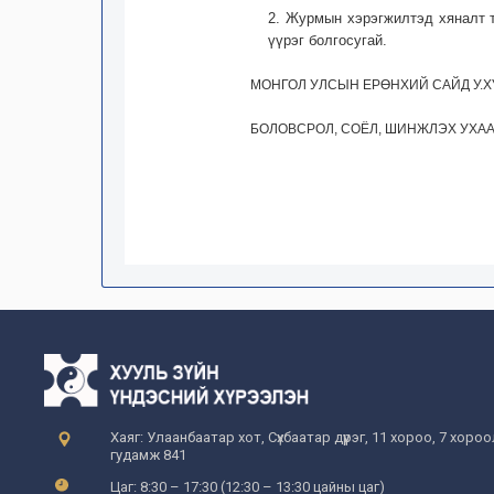
2. Журмын хэрэгжилтэд хяналт 
үүрэг болгосугай.
МОНГОЛ УЛСЫН ЕРӨНХИЙ САЙД У.
БОЛОВСРОЛ, СОЁЛ, ШИНЖЛЭХ УХАА
Хаяг: Улаанбаатар хот, Сүхбаатар дүүрэг, 11 хороо, 7 хоро
гудамж 841
Цаг: 8:30 – 17:30 (12:30 – 13:30 цайны цаг)