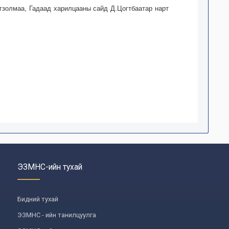
гзолмаа, Гадаад харилцааны сайд Д.Цогтбаатар нарт
ЭЗМНС-ийн тухай
Бидний тухай
ЭЗМНС - ийн танилцуулга