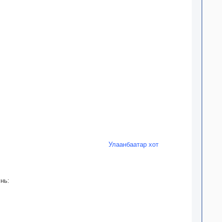
Улаанбаатар хот
нь: