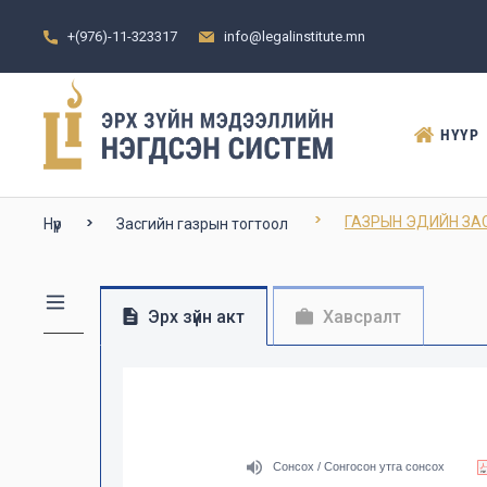
+(976)-11-323317
info@legalinstitute.mn
НҮҮР
ГАЗРЫН ЭДИЙН ЗА
Нүүр
Засгийн газрын тогтоол
Эрх зүйн акт
Хавсралт
Сонсох / Сонгосон утга сонсох