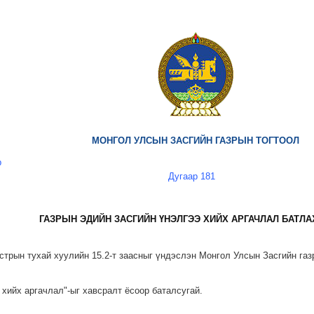
МОНГОЛ УЛСЫН ЗАСГИЙН ГАЗРЫН ТОГТООЛ
р
Дугаар 181
ГАЗРЫН ЭДИЙН ЗАСГИЙН ҮНЭЛГЭЭ ХИЙХ АРГАЧЛАЛ БАТЛА
стрын тухай хуулийн 15.2-т заасныг үндэслэн Монгол Улсын Засгийн га
э хийх аргачлал"-ыг хавсралт ёсоор баталсугай.