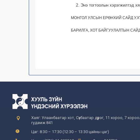
2. Энэ тогтоолын хэрэгжилтэд х
МОНГОЛ УЛСЫН ЕРӨНХИЙ САЙД У.
БАРИЛГА, ХОТ БАЙГУУЛАЛТЫН САЙ
Хаяг: Улаанбаатар хот, Сүхбаатар дүүрэг, 11 хороо, 7 хоро
гудамж 841
Цаг: 8:30 – 17:30 (12:30 – 13:30 цайны цаг)