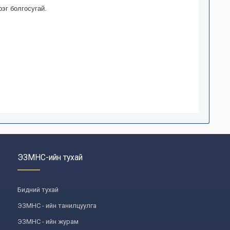
эг болгосугай.
ЭЗМНС-ийн тухай
Бидний тухай
ЭЗМНС - ийн танилцуулга
ЭЗМНС - ийн журам