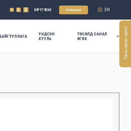
A
EN
A
БҮРТГҮҮЛЭХ
Нэвтрэх
A
Таны санал хүсэлт
ҮНДСЭН
ТӨСӨЛД САНАЛ
БАЙГУУЛЛАГА
ХУУЛЬ
ӨГӨХ