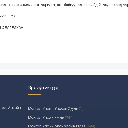
яналт тавьж ажиллахыг Барилга, хот байгуулалтын сайд Х.Баделханд үүр
ХҮРЭЛСҮХ
Д Х.БАДЕЛХАН
Эрх зүйн актууд
олол, Алтайн
Монгол Улсын Үндсэн Хууль
(1)
Монгол Улсын хууль
(947)
Монгол Улсын олон улсын гэрээ
(699)