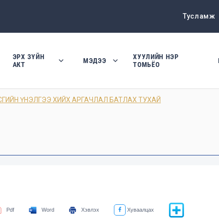
Тусламж
ЭРХ ЗҮЙН
ХУУЛИЙН НЭР
МЭДЭЭ
АКТ
ТОМЬЁО
СГИЙН ҮНЭЛГЭЭ ХИЙХ АРГАЧЛАЛ БАТЛАХ ТУХАЙ
Pdf
Word
Хэвлэх
Хуваалцах