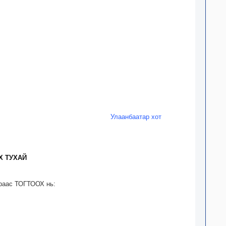
Улаанбаатар хот
Х ТУХАЙ
зраас ТОГТООХ нь: