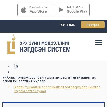
БҮРТГҮҮЛЭХ
Нэвтрэх
Нүүр
УИХ-аас томилогддог байгууллагын дарга, түүнтэй адилтгах
албан тушаалтны шийдвэр
Албан тушаалын тодорхойлолт боловсруулах нийтлэг 
журам батлах тухай