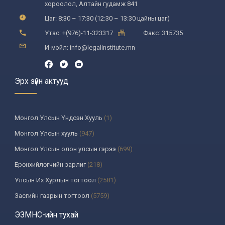
хороолол, Алтайн гудамж 841
Цаг: 8:30 – 17:30 (12:30 – 13:30 цайны цаг)
Утас: +(976)-11-323317
Факс: 315735
И-мэйл: info@legalinstitute.mn
Эрх зүйн актууд
Монгол Улсын Үндсэн Хууль
(1)
Монгол Улсын хууль
(947)
Монгол Улсын олон улсын гэрээ
(699)
Ерөнхийлөгчийн зарлиг
(218)
Улсын Их Хурлын тогтоол
(2581)
Засгийн газрын тогтоол
(5759)
Үндсэн хуулийн цэцийн шийдвэр
(335)
ЭЗМНС-ийн тухай