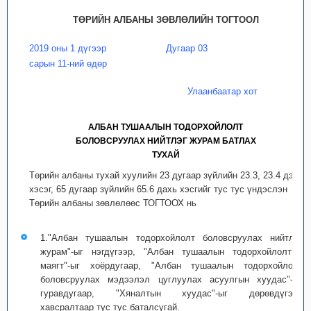
ТӨРИЙН АЛБАНЫ ЗӨВЛӨЛИЙН ТОГТООЛ
2019 оны 1 дүгээр
Дугаар 03
сарын 11-ний өдөр
Улаанбаатар хот
АЛБАН ТУШААЛЫН ТОДОРХОЙЛОЛТ
БОЛОВСРУУЛАХ НИЙТЛЭГ ЖУРАМ БАТЛАХ
ТУХАЙ
Төрийн албаны тухай хуулийн 23 дугаар зүйлийн 23.3, 23.4 дэх
хэсэг, 65 дугаар зүйлийн 65.6 дахь хэсгийг тус тус үндэслэн
Төрийн албаны зөвлөлөөс ТОГТООХ нь
1."Албан тушаалын тодорхойлолт боловсруулах нийтлэг
журам"-ыг нэгдүгээр, "Албан тушаалын тодорхойлолтын
маягт"-ыг хоёрдугаар, "Албан тушаалын тодорхойлолт
боловсруулах мэдээлэл цуглуулах асуулгын хуудас"-ыг
гуравдугаар, "Хяналтын хуудас"-ыг дөрөвдүгээр
хавсралтаар тус тус баталсугай.