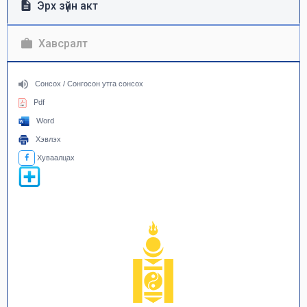
Эрх зүйн акт
Хавсралт
Сонсох / Сонгосон утга сонсох
Pdf
Word
Хэвлэх
Хуваалцах