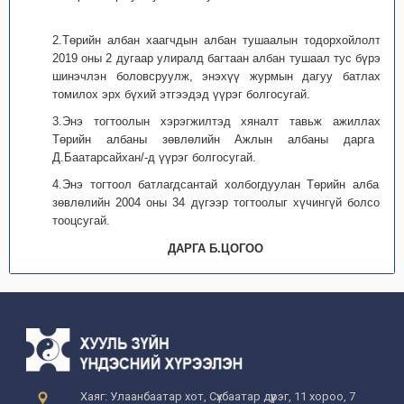
2.Төрийн албан хаагчдын албан тушаалын тодорхойлолтыг
2019 оны 2 дугаар улиралд багтаан албан тушаал тус бүрээр
шинэчлэн боловсруулж, энэхүү журмын дагуу батлахыг
томилох эрх бүхий этгээдэд үүрэг болгосугай.
3.Энэ тогтоолын хэрэгжилтэд хяналт тавьж ажиллахыг
Төрийн албаны зөвлөлийн Ажлын албаны дарга /
Д.Баатарсайхан/-д үүрэг болгосугай.
4.Энэ тогтоол батлагдсантай холбогдуулан Төрийн албаны
зөвлөлийн 2004 оны 34 дүгээр тогтоолыг хүчингүй болсонд
тооцсугай.
ДАРГА Б.ЦОГОО
Хаяг: Улаанбаатар хот, Сүхбаатар дүүрэг, 11 хороо, 7