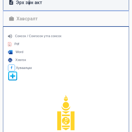
Эрх зүйн акт
Хавсралт
Сонсох / Сонгосон утга сонсох
Pdf
Word
Хэвлэх
Хуваалцах