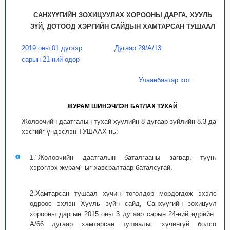
САНХҮҮГИЙН ЗОХИЦУУЛАХ ХОРООНЫ ДАРГА, ХУУЛЬ
ЗҮЙ, ДОТООД ХЭРГИЙН САЙДЫН ХАМТАРСАН ТУШААЛ
2019 оны 01 дүгээр
Дугаар 29/А/13
сарын 21-ний өдөр
Улаанбаатар хот
ЖУРАМ ШИНЭЧЛЭН БАТЛАХ ТУХАЙ
Жолоочийн даатгалын тухай хуулийн 8 дугаар зүйлийн 8.3 дахь
хэсгийг үндэслэн ТУШААХ нь:
1."Жолоочийн даатгалын баталгааны загвар, түүнийг
хэрэглэх журам"-ыг хавсралтаар баталсугай.
2.Хамтарсан тушаал хүчин төгөлдөр мөрдөгдөж эхэлсэн
өдрөөс эхлэн Хууль зүйн сайд, Санхүүгийн зохицуулах
хорооны даргын 2015 оны 3 дугаар сарын 24-ний өдрийн 73
А/66 дугаар хамтарсан тушаалыг хүчингүй болсонд