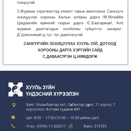
тооцсугай.
3.Журмын хэрэгжилтэд хяналт тавьж ажиллахыг Санхүүгийн
зохицуулах хорооны Ажлын албаны дарга /М.Өлзийбат/,
Цагдаагийн ерөнхий газрын дарга /С.Баатаржав/, Албан
журмын даатгагчдын холбооны гүйцэтгэх захирал /
Д.Цэвээнжав/-д тус тус даалгасугай.
САНХҮҮГИЙН ЗОХИЦУУЛАХ ХУУЛЬ ЗҮЙ, ДОТООД
ХОРООНЫ ДАРГА ХЭРГИЙН САЙД
С.ДАВААСҮРЭН Ц.НЯМДОРЖ
Хаяг: Улаанбаатар хот, Сүхбаатар дүүрэг, 11 хороо, 7
хороолол, Алтайн гудамж 841
Цаг: 8:30 – 17:30 (12:30 – 13:30 цайны цаг)
Утас: +(976)-11-323317
Факс: 315735