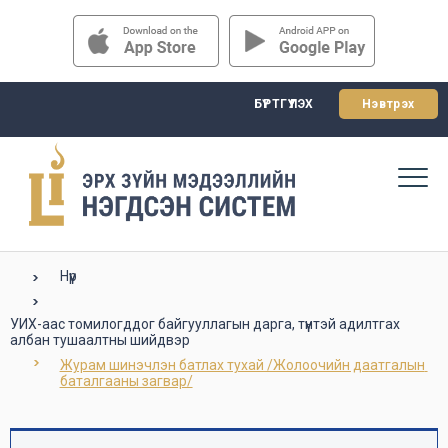
БҮРТГҮҮЛЭХ
Нэвтрэх
Нүүр
УИХ-аас томилогддог байгууллагын дарга, түүнтэй адилтгах
албан тушаалтны шийдвэр
Журам шинэчлэн батлах тухай /Жолоочийн даатгалын 
баталгааны загвар/