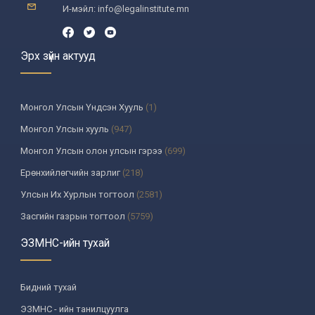
И-мэйл: info@legalinstitute.mn
Эрх зүйн актууд
Монгол Улсын Үндсэн Хууль
(1)
Монгол Улсын хууль
(947)
Монгол Улсын олон улсын гэрээ
(699)
Ерөнхийлөгчийн зарлиг
(218)
Улсын Их Хурлын тогтоол
(2581)
Засгийн газрын тогтоол
(5759)
Үндсэн хуулийн цэцийн шийдвэр
(335)
ЭЗМНС-ийн тухай
Улсын дээд шүүхийн тогтоол
(259)
УИХ-аас томилогддог байгууллагын дарга, түүнтэй адилтгах албан
Бидний тухай
тушаалтны шийдвэр
(130)
ЭЗМНС - ийн танилцуулга
Сайдын тушаал
(987)